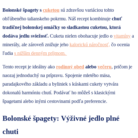
Bolonské špagety s
cuketou
sú zdravšou variáciou tohto
obľúbeného talianskeho pokrmu. Náš recept kombinuje
chuť
tradičnej bolonskej omáčky so sladkastou cuketou, ktorá
dodáva jedlu sviežosť.
Cuketa nielen obohacuje jedlo o
vitamíny
a
minerály, ale zároveň znižuje jeho
kalorickú náročnosť,
čo ocenia
ľudia
s nižším denným príjmom.
Tento recept je ideálny ako
rodinný obed
alebo
večeru
, pričom je
naozaj jednoduchý na prípravu. Spojenie mletého mäsa,
paradajkového základu a byliniek s kúskami cukety vytvára
dokonalú harmóniu chutí. Podávať ho môžeš s klasickými
špagetami alebo inými cestovinami podľa preferencie.
Bolonské špagety: Výživné jedlo plné
chuti