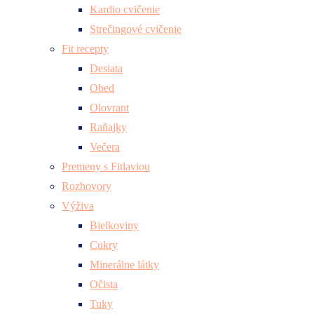
Kardio cvičenie
Strečingové cvičenie
Fit recepty
Desiata
Obed
Olovrant
Raňajky
Večera
Premeny s Fitlaviou
Rozhovory
Výživa
Bielkoviny
Cukry
Minerálne látky
Očista
Tuky