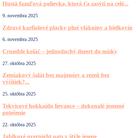
Hustá fazuľová polievka, ktorá ťa zasýti na celé...
9. novembra 2025
Zdravé karfiolové placky plné vlákniny a bielkovín
6. novembra 2025
Crumble koláč – jednoduchý dezert do misky
27. októbra 2025
Zemiakový šalát bez majonézy a rezeň bez
výčitiek?...
25. októbra 2025
Tekvicové hokkaido lievance – dokonalé jesenné
potešenie
22. októbra 2025
Jablkové overnight oats v štýle jesene