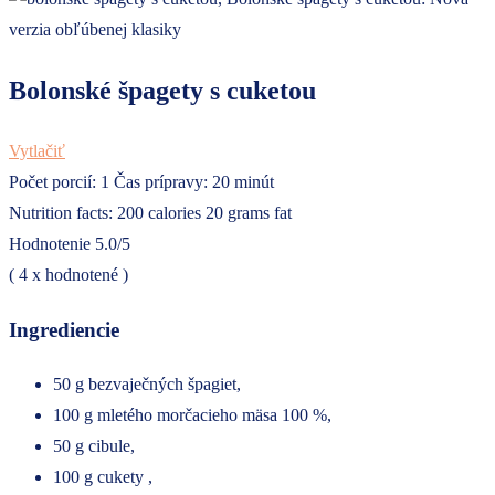
Bolonské špagety s cuketou
Vytlačiť
Počet porcií:
1
Čas prípravy:
20 minút
Nutrition facts:
200 calories
20 grams fat
Hodnotenie
5.0
/5
(
4
x hodnotené )
Ingrediencie
50 g bezvaječných špagiet,
100 g mletého morčacieho mäsa 100 %,
50 g cibule,
100 g cukety ,