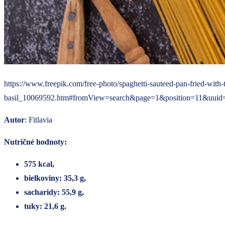
https://www.freepik.com/free-photo/spaghetti-sauteed-pan-fried-with-
basil_10069592.htm#fromView=search&page=1&position=11&uuid
Autor
: Fitlavia
Nutričné hodnoty:
575 kcal,
bielkoviny: 35,3 g,
sacharidy: 55,9 g,
tuky: 21,6 g.