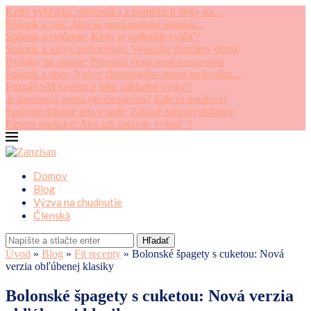
Kedy vyhľadať odborníka a pomôžu ti lieky na...
Spánok a vek: Ako sa mení potreba spánku...
Spánok a cvičenie: Kedy je najlepšie cvičiť?
Spánok a vplyv technológii: Vyskúšaj digitálny detox
Bylinky na spanie: Prírodná cesta proti nespavosti
Spánok a stres: Vplyv chronického stresu na kvalitu...
Poznáš SM systém a jeho základné cviky?
Je karobová guma (ne)bezpečná? Kde sa používa?
Správne držanie tela v sede: Základ zdravej chrbtice
Fitness topánky: Ako ich správne vybrať ?
Domov
Blog
Výzva na chudnutie
Členská
Hľadať
Úvod
»
Blog
»
Fit recepty
»
Bolonské špagety s cuketou: Nová
verzia obľúbenej klasiky
Bolonské špagety s cuketou: Nová verzia