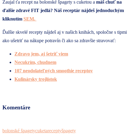
Zaujal ťa recept na bolonské špagety s cuketou a
máš chuť na
ďalšie zdravé FIT jedlá? Náš receptár nájdeš jednoduchým
kliknutím
SEM.
Ďalšie skvelé recepty nájdeš aj v našich knihách, spoločne s tipmi
ako ušetriť na nákupe potravín či ako sa zdravšie stravovať:
Zdravo jem, aj šetriť viem
Necukrím, chudnem
107 neodolateľných smoothie receptov
Kulinársky trojlístok
Komentáre
bolonské špagety
cuketa
recepty
špagety