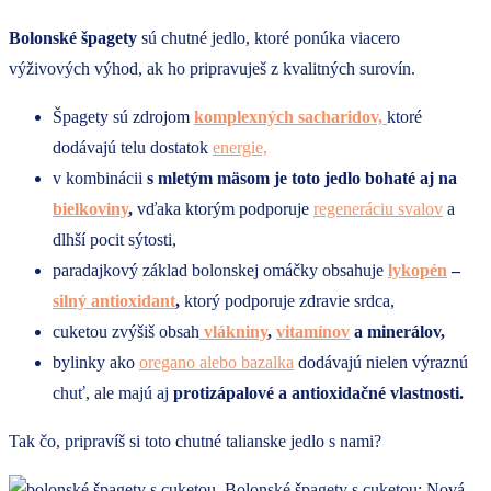
Bolonské špagety
sú chutné jedlo, ktoré ponúka viacero
výživových výhod, ak ho pripravuješ z kvalitných surovín.
Špagety sú zdrojom
komplexných sacharidov,
ktoré
dodávajú telu dostatok
energie,
v kombinácii
s mletým mäsom je toto jedlo bohaté aj na
bielkoviny
,
vďaka ktorým podporuje
regeneráciu svalov
a
dlhší pocit sýtosti,
paradajkový základ bolonskej omáčky obsahuje
lykopén
–
silný antioxidant
,
ktorý podporuje zdravie srdca,
cuketou zvýšiš obsah
vlákniny
,
vitamínov
a minerálov,
bylinky ako
oregano alebo bazalka
dodávajú nielen výraznú
chuť, ale majú aj
protizápalové a antioxidačné vlastnosti.
Tak čo, pripravíš si toto chutné talianske jedlo s nami?