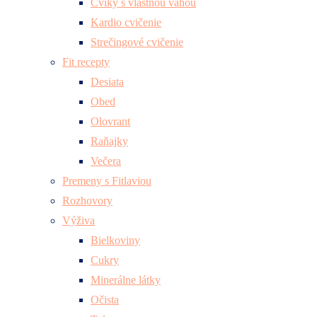
Cviky s vlastnou váhou
Kardio cvičenie
Strečingové cvičenie
Fit recepty
Desiata
Obed
Olovrant
Raňajky
Večera
Premeny s Fitlaviou
Rozhovory
Výživa
Bielkoviny
Cukry
Minerálne látky
Očista