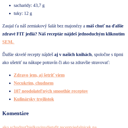
sacharidy: 43,7 g
tuky: 12 g
Zaujal ťa náš zemiakový šalát bez majonézy a
máš chuť na ďalšie
zdravé FIT jedlá? Náš receptár nájdeš jednoduchým kliknutím
SEM.
Ďalšie skvelé recepty nájdeš
aj v našich knihách
, spoločne s tipmi
ako ušetriť na nákupe potravín či ako sa zdravšie stravovať:
Zdravo jem, aj šetriť viem
Necukrím, chudnem
107 neodolateľných smoothie receptov
Kulinársky trojlístok
Komentáre
ako schudnuť
bielkoviny
dieta
fit recepty
jedalnicek na