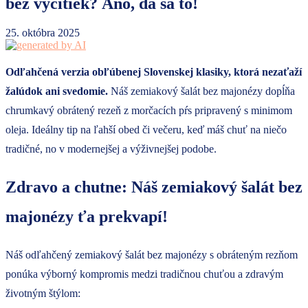
bez výčitiek? Áno, dá sa to!
25. októbra 2025
Odľahčená verzia obľúbenej Slovenskej klasiky, ktorá nezaťaží
žalúdok ani svedomie.
Náš zemiakový šalát bez majonézy dopĺňa
chrumkavý obrátený rezeň z morčacích pŕs pripravený s minimom
oleja. Ideálny tip na ľahší obed či večeru, keď máš chuť na niečo
tradičné, no v modernejšej a výživnejšej podobe.
Zdravo a chutne: Náš zemiakový šalát bez
majonézy ťa prekvapí!
Náš odľahčený zemiakový šalát bez majonézy s obráteným rezňom
ponúka výborný kompromis medzi tradičnou chuťou a zdravým
životným štýlom: