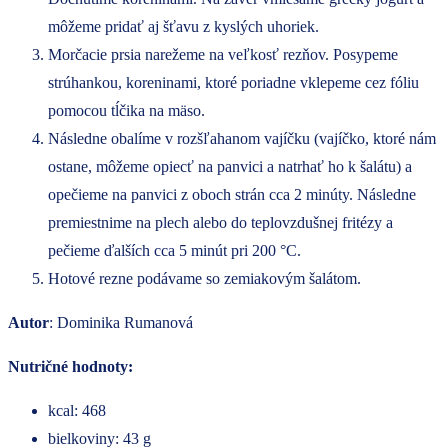
môžeme pridať aj šťavu z kyslých uhoriek.
Morčacie prsia narežeme na veľkosť rezňov. Posypeme
strúhankou, koreninami, ktoré poriadne vklepeme cez fóliu
pomocou tĺčika na mäso.
Následne obalíme v rozšľahanom vajíčku (vajíčko, ktoré nám
ostane, môžeme opiecť na panvici a natrhať ho k šalátu) a
opečieme na panvici z oboch strán cca 2 minúty. Následne
premiestnime na plech alebo do teplovzdušnej fritézy a
pečieme ďalších cca 5 minút pri 200 °C.
Hotové rezne podávame so zemiakovým šalátom.
Autor
: Dominika Rumanová
Nutričné hodnoty:
kcal: 468
bielkoviny: 43 g