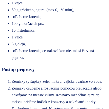
1 vajce,
50 g gréckeho jogurtu (max 0,1 % tuku),
soľ, čierne korenie,
100 g morčacích pŕs,
10 g strúhanky,
1 vajce,
3 g oleja,
soľ, čierne korenie, cesnakové korenie, mletá červená
paprika.
Postup prípravy
Zemiaky (v šupke), zeler, mrkvu, vajíčka uvaríme vo vode.
Zemiaky ošúpeme a roztlačíme pomocou pretláčadla alebo
nakrájame na menšie kúsky. Rovnako roztlačíme aj zeler,
mrkvu, pridáme hrášok z konzervy a nakrájané uhorky.
Dochutíme koreninami. Na záver vmiešame grécky jogurt a