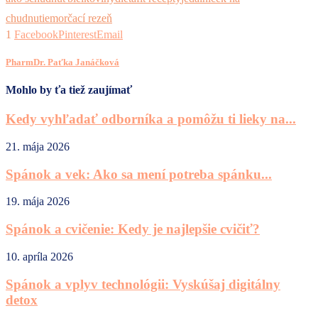
chudnutie
morčací rezeň
1
Facebook
Pinterest
Email
PharmDr. Paťka Janáčková
Mohlo by ťa tiež zaujímať
Kedy vyhľadať odborníka a pomôžu ti lieky na...
21. mája 2026
Spánok a vek: Ako sa mení potreba spánku...
19. mája 2026
Spánok a cvičenie: Kedy je najlepšie cvičiť?
10. apríla 2026
Spánok a vplyv technológii: Vyskúšaj digitálny
detox