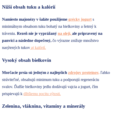
Nižší obsah tuku a kalórií
Namiesto majonézy v šaláte použijeme
grécky jogurt
s
minimálnym obsahom tuku bohatý na bielkoviny a šetrný k
tráveniu.
Rezeň nie je vyprážaný
na oleji,
ale pripravený na
panvici a následne dopečený,
čo výrazne znižuje množstvo
nasýtených tukov
aj kalórií.
Vysoký obsah bielkovín
Morčacie prsia sú jedným z najlepších
zdrojov proteínov,
ľahko
stráviteľné, obsahujú minimum tuku a podporujú regeneráciu
svalov. Ďalšie bielkoviny jedlu dodávajú vajcia a jogurt, čím
prispievajú k
dlhšiemu pocitu sýtosti.
Zelenina, vláknina, vitamíny a minerály