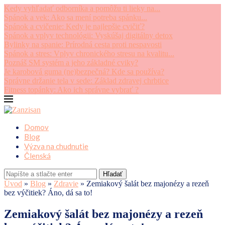
Kedy vyhľadať odborníka a pomôžu ti lieky na...
Spánok a vek: Ako sa mení potreba spánku...
Spánok a cvičenie: Kedy je najlepšie cvičiť?
Spánok a vplyv technológii: Vyskúšaj digitálny detox
Bylinky na spanie: Prírodná cesta proti nespavosti
Spánok a stres: Vplyv chronického stresu na kvalitu...
Poznáš SM systém a jeho základné cviky?
Je karobová guma (ne)bezpečná? Kde sa používa?
Správne držanie tela v sede: Základ zdravej chrbtice
Fitness topánky: Ako ich správne vybrať ?
Domov
Blog
Výzva na chudnutie
Členská
Hľadať
Úvod
»
Blog
»
Zdravie
»
Zemiakový šalát bez majonézy a rezeň
bez výčitiek? Áno, dá sa to!
Zemiakový šalát bez majonézy a rezeň