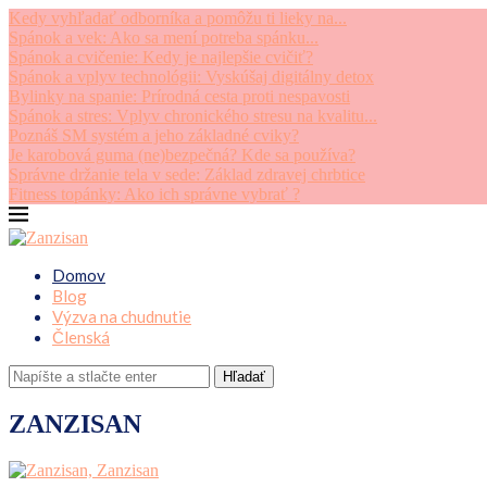
Kedy vyhľadať odborníka a pomôžu ti lieky na...
Spánok a vek: Ako sa mení potreba spánku...
Spánok a cvičenie: Kedy je najlepšie cvičiť?
Spánok a vplyv technológii: Vyskúšaj digitálny detox
Bylinky na spanie: Prírodná cesta proti nespavosti
Spánok a stres: Vplyv chronického stresu na kvalitu...
Poznáš SM systém a jeho základné cviky?
Je karobová guma (ne)bezpečná? Kde sa používa?
Správne držanie tela v sede: Základ zdravej chrbtice
Fitness topánky: Ako ich správne vybrať ?
Domov
Blog
Výzva na chudnutie
Členská
Hľadať
ZANZISAN