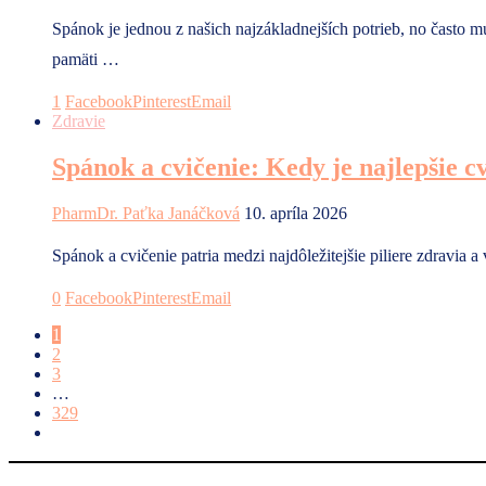
Spánok je jednou z našich najzákladnejších potrieb, no často m
pamäti …
1
Facebook
Pinterest
Email
Zdravie
Spánok a cvičenie: Kedy je najlepšie c
PharmDr. Paťka Janáčková
10. apríla 2026
Spánok a cvičenie patria medzi najdôležitejšie piliere zdravia
0
Facebook
Pinterest
Email
1
2
3
…
329