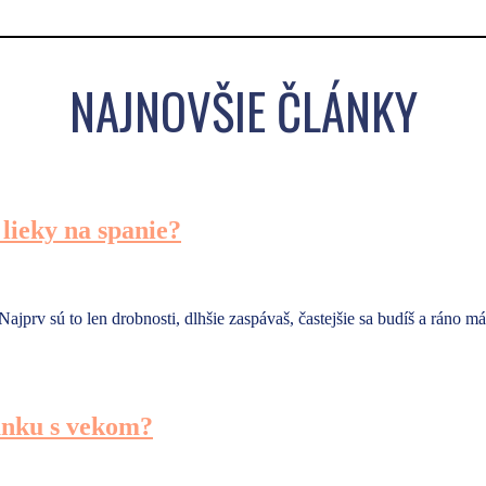
NAJNOVŠIE ČLÁNKY
lieky na spanie?
prv sú to len drobnosti, dlhšie zaspávaš, častejšie sa budíš a ráno máš
ánku s vekom?