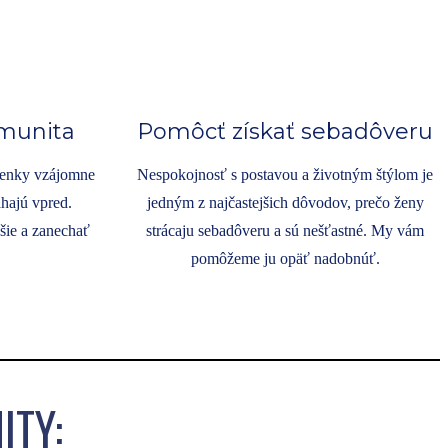
munita
Pomôcť získať sebadôveru
žienky vzájomne
Nespokojnosť s postavou a životným štýlom je
hajú vpred.
jedným z najčastejšich dôvodov, prečo ženy
šie a zanechať
strácaju sebadôveru a sú nešťastné. My vám
pomôžeme ju opäť nadobnúť.
ITY: