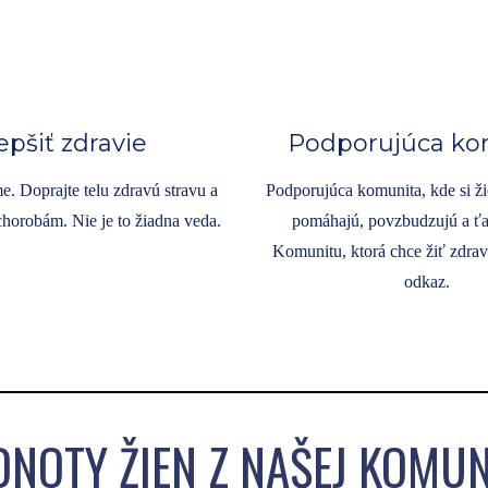
epšiť zdravie
Podporujúca ko
e. Doprajte telu zdravú stravu a
Podporujúca komunita, kde si 
horobám. Nie je to žiadna veda.
pomáhajú, povzbudzujú a ťa
Komunitu, ktorá chce žiť zdrav
odkaz.
NOTY ŽIEN Z NAŠEJ KOMUN