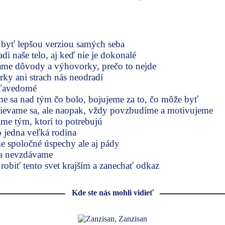
byť lepšou verziou samých seba
di naše telo, aj keď nie je dokonalé
me dôvody a výhovorky, prečo to nejde
ky ani strach nás neodradí
eľavedomé
me sa nad tým čo bolo, bojujeme za to, čo môže byť
evame sa, ale naopak, vždy povzbudíme a motivujeme
e tým, ktorí to potrebujú
 jedna veľká rodina
e spoločné úspechy ale aj pády
sa nevzdávame
robiť tento svet krajším a zanechať odkaz
Kde ste nás mohli vidieť