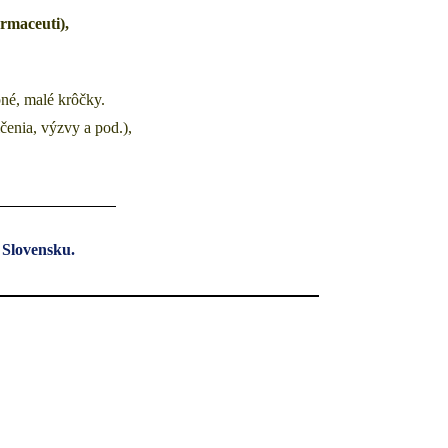
armaceuti),
pné, malé krôčky.
čenia, výzvy a pod.),
 Slovensku.