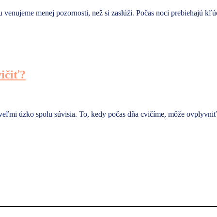
u venujeme menej pozornosti, než si zaslúži. Počas noci prebiehajú kľú
vičiť?
 a veľmi úzko spolu súvisia. To, kedy počas dňa cvičíme, môže ovplyvni