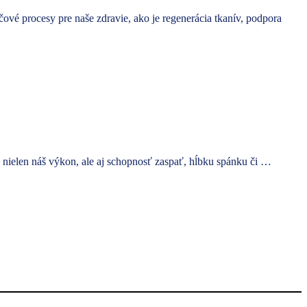
čové procesy pre naše zdravie, ako je regenerácia tkanív, podpora
ť nielen náš výkon, ale aj schopnosť zaspať, hĺbku spánku či …