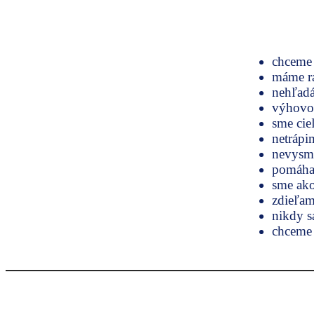
chceme 
máme ra
nehľadá
výhovor
sme ci
netrápi
nevysmi
pomáham
sme ako
zdieľam
nikdy 
chceme 