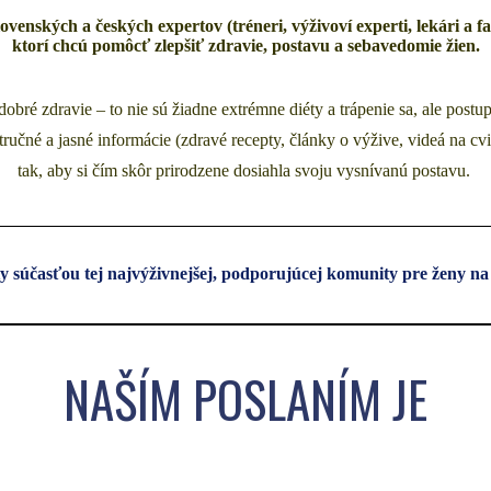
ovenských a českých expertov (tréneri, výživoví experti, lekári a f
ktorí chcú pomôcť zlepšiť zdravie, postavu a sebavedomie žien.
 dobré zdravie – to nie sú žiadne extrémne diéty a trápenie sa, ale postu
tručné a jasné informácie (zdravé recepty, články o výžive, videá na cvi
tak, aby si čím skôr prirodzene dosiahla svoju vysnívanú postavu.
 ty súčasťou tej najvýživnejšej, podporujúcej komunity pre ženy na
NAŠÍM POSLANÍM JE