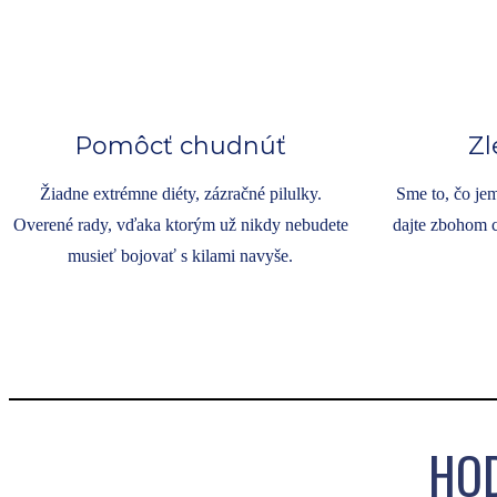
Pomôcť chudnúť
Zl
Žiadne extrémne diéty, zázračné pilulky.
Sme to, čo jem
Overené rady, vďaka ktorým už nikdy nebudete
dajte zbohom c
musieť bojovať s kilami navyše.
HOD