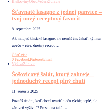
Bielkoviny
Obed
Večera
Zdravie
Šťavnaté lasagne z jednej panvice –
tvoj nový receptový favorit
8. septembra 2025
Ak miluješ klasické lasagne, ale nemáš čas čakať, kým sa
upečú v rúre, dnešný recept …
Čítať viac
0
Facebook
Pinterest
Email
Výživa
Zdravie
Šošovicový šalát, ktorý zahreje –
jednoduchý recept plný chuti
11. augusta 2025
Poznáš tie dni, keď chceš uvariť niečo rýchle, teplé, ale
zároveň výživné? Presne na také …