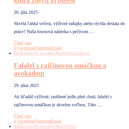
20. júla 2025
Skvelá ľahká večera, výživné raňajky alebo rýchla desiata do
práce? Naša lososová nátierka s pečivom …
Čítať viac
0
Facebook
Pinterest
Email
Bielkoviny
Fit recepty
Obed
Večera
Zdravie
Falafel s rajčinovou omáčkou a
avokádom
29. júna 2025
Ak hľadáš výživné, rastlinné jedlo plné chuti, falafel s
rajčinovou omáčkou je skvelou voľbou. Táto …
Čítať viac
0
Facebook
Pinterest
Email
Bielkoviny
Fit recepty
Obed
Večera