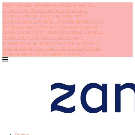
Kedy vyhľadať odborníka a pomôžu ti lieky na...
Spánok a vek: Ako sa mení potreba spánku...
Spánok a cvičenie: Kedy je najlepšie cvičiť?
Spánok a vplyv technológii: Vyskúšaj digitálny detox
Bylinky na spanie: Prírodná cesta proti nespavosti
Spánok a stres: Vplyv chronického stresu na kvalitu...
Poznáš SM systém a jeho základné cviky?
Je karobová guma (ne)bezpečná? Kde sa používa?
Správne držanie tela v sede: Základ zdravej chrbtice
Fitness topánky: Ako ich správne vybrať ?
Domov