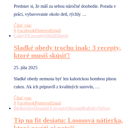
Predstav si, že máš za sebou náročné doobedie. Porada v
práci, vybavovanie okolo detí, rýchly …
Čítať viac
0
Facebook
Pinterest
Email
Cukry
Fit recepty
Obed
Zdravie
Sladké obedy trochu inak: 3 recepty,
ktoré musíš skúsiť!
25. júla 2025
Sladké obedy nemusia byť len kalorickou bombou plnou
cukru. Ak ich pripravíš z kvalitných surovín, …
Čítať viac
0
Facebook
Pinterest
Email
Bielkoviny
Desiata
Fit recepty
Olovrant
Raňajky
Večera
Tip na fit desiatu: Lososová nátierka,
ktorá zasýti aj poteší