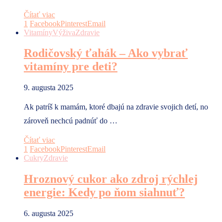
Čítať viac
1
Facebook
Pinterest
Email
Vitamíny
Výživa
Zdravie
Rodičovský ťahák – Ako vybrať
vitamíny pre deti?
9. augusta 2025
Ak patríš k mamám, ktoré dbajú na zdravie svojich detí, no
zároveň nechcú padnúť do …
Čítať viac
1
Facebook
Pinterest
Email
Cukry
Zdravie
Hroznový cukor ako zdroj rýchlej
energie: Kedy po ňom siahnuť?
6. augusta 2025