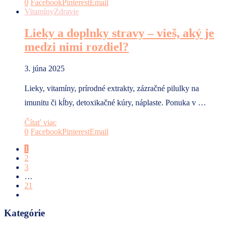
0
Facebook
Pinterest
Email
Vitamíny
Zdravie
Lieky a doplnky stravy – vieš, aký je
medzi nimi rozdiel?
3. júna 2025
Lieky, vitamíny, prírodné extrakty, zázračné pilulky na
imunitu či kĺby, detoxikačné kúry, náplaste. Ponuka v …
Čítať viac
0
Facebook
Pinterest
Email
1
2
3
…
21
Kategórie