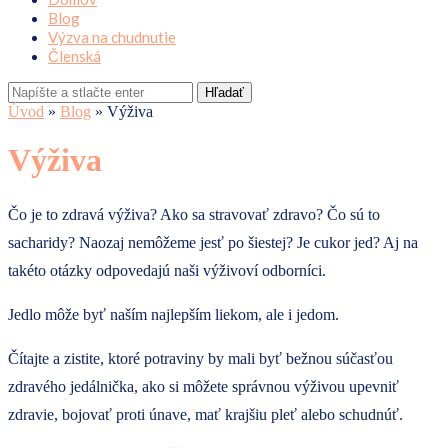
Blog
Výzva na chudnutie
Členská
Hľadať
Úvod
»
Blog
»
Výživa
Výživa
Čo je to zdravá výživa? Ako sa stravovať zdravo? Čo sú to
sacharidy? Naozaj nemôžeme jesť po šiestej? Je cukor jed? Aj na
takéto otázky odpovedajú naši výživoví odborníci.
Jedlo môže byť naším najlepším liekom, ale i jedom.
Čítajte a zistite, ktoré potraviny by mali byť bežnou súčasťou
zdravého jedálnička, ako si môžete správnou výživou upevniť
zdravie, bojovať proti únave, mať krajšiu pleť alebo schudnúť.