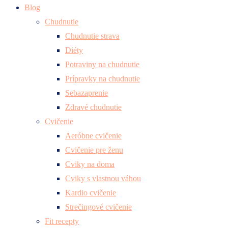
Blog
Chudnutie
Chudnutie strava
Diéty
Potraviny na chudnutie
Prípravky na chudnutie
Sebazaprenie
Zdravé chudnutie
Cvičenie
Aeróbne cvičenie
Cvičenie pre ženu
Cviky na doma
Cviky s vlastnou váhou
Kardio cvičenie
Strečingové cvičenie
Fit recepty