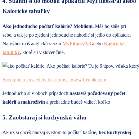
4. Stiahni si do mobilu aplikáciu MyFitnessPal alebo
Kalorické tabuľky
Ako jednoducho počítať kalórie? Mobilom.
Máš ho stále pri
sebe, a tak je po zjedení jednoduché nahodiť si jedlo do aplikácie.
Na výber máš anglickú verziu
MyFitnessPal
alebo
Kalorické
tabuľky
, ktoré sú v slovenčine.
Food photo created by bearfotos – www.freepik.com
Jednoducho si v oboch prípadoch
nastavíš požadovaný počet
kalórií a makroživín
a prehľadne budeš vidieť, koľko
5. Zaobstaraj si kuchynskú váhu
Ak už si chceš naozaj svedomito počítať kalórie,
bez kuchynskej