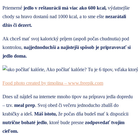
Priemerné
jedlo v reštaurácii má viac ako 600 kcal,
výdatnejšie
chody sa hravo dostanú nad 1000 kcal, a to sme ešte
nezarátali
džús či dezert.
Ak chceš mať svoj kalorický príjem (aspoň počas chudnutia) pod
kontrolou,
najjednoduchší a najistejší spôsob je pripravovať si
jedlo doma.
Food photo created by timolina – www.freepik.com
Dnes už nájdeš na internete mnoho tipov na prípravu jedla dopredu
– tzv.
meal prep
. Svoj obed či večeru jednoducho zbalíš do
krabičky a ideš.
Máš istotu,
že počas dňa budeš mať k dispozícii
nutrične bohaté jedlo
, ktoré bude presne
zodpovedať tvojim
cieľom.