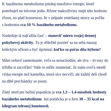
K bazálnemu metabolizmu prirátaj množstvo energie, ktoré
potrebuješ na trávenie jedla. Rôzne makroživiny majú túto hodnotu
rôznu, no platí konsenzus, že v prípade zmiešanej stravy sa počíta
s hodnotou
cca 10 % bazálneho metabolizmu.
Nasleduje tá najťažšia časť –
stanoviť mieru svojej dennej
pohybovej aktivity
. Tu je dôležité pozrieť sa na seba naozaj
kritickým očkom a byť úprimná:
koľko sa počas dňa hýbem?
Mám sedavé zamestnanie, veľa sa nenachodím, ale dva – tri razy do
týždňa si zacvičím? Stále to môže znamenať, že mám oveľa menší
výdaj energie než kamoška, ktorá síce necvičí, ale každý deň chodí
na dlhé prechádzky so psom.
Zlatý stred pre bežnú populáciu je
cca 1,3 – 1,4-násobok hodnoty
bazálneho metabolizmu
. Iná pomôcka je u žien
30 – 35 kcal na
kilogram telesnej hmotnosti.