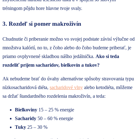
tréningom pôjdu hore hlavne tvoje svaly.
3. Rozdeľ si pomer makroživín
Chudnutie či priberanie možno vo svojej podstate závisí výlučne od
množstva kalórií, no to, z čoho alebo do čoho budeme priberať, je
priamo ovplyvnené skladbou nášho jedálnička.
Ako si teda
rozdeliť príjem sacharidov, bielkovín a tukov?
Ak nebudeme brať do úvahy alternatívne spôsoby stravovania typu
nízkosacharidová diéta,
sacharidové vlny
alebo ketodiéta, môžeme
sa držať štandardného rozdelenia makroživín, a teda:
Bielkoviny
15 – 25 % energie
Sacharidy
50 – 60 % energie
Tuky
25 – 30 %