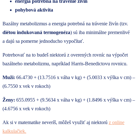
energia potrebná na trávenie živín
pohybová aktivita
Bazálny metabolizmus a energia potrebná na trávenie živín (tzv.
diétou indukovaná termogenéza
) sú iba minimálne premenlivé
a dajú sa pomerne jednoducho vypočítať.
Potrebovať na to budeš niektorú z overených rovníc na výpočet
bazálneho metabolizmu, napríklad Harris-Benedictovu rovnicu.
Muži:
66.4730 + (13.7516 x váha v kg) + (5.0033 x výška v cm) –
(6.7550 x vek v rokoch)
Ženy:
655.0955 + (9.5634 x váha v kg) + (1.8496 x výška v cm) –
(4.6756 x vek v rokoch)
Ak si v matematike neveríš, môžeš využiť aj niektorú
z online
kalkulačiek.