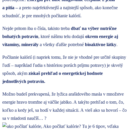
a pitia –
a preto najefektívnejší a najistejší spôsob, ako konečne
schudnúť, je pre mnohých počítanie kalórií.
Nejde pritom iba o čísla, takisto treba
dbať na výber nutrične
bohatých potravín
, ktoré nášmu telu dodajú
okrem energie aj
vitamíny, minerály
a všetky ďalšie potrebné
bioaktívne látky
.
Počítanie kalórií (i napriek tomu, že nie je vhodné pre určité skupiny
ľudí – napríklad ľudia s históriou porúch príjmu potravy) je skvelý
spôsob, akým
získaš prehľad o energetickej hodnote
jednotlivých potravín.
Možno budeš prekvapená, že lyžica arašidového masla v množstve
energie hravo tromfne aj väčšie jablko. A takýto prehľad o tom, čo,
koľko a kedy ješ, sa hodí v každej situácii. A vieš ako sa hovorí – čo
sa v mladosti naučíš… ?