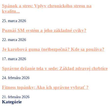
Spánok a stres: Vplyv chronického stresu na
kvalitu...
25. marca 2026
Poznáš SM systém a jeho základné cviky?
22. marca 2026
Je karobová guma (ne)bezpečná? Kde sa používa?
17. marca 2026
Správne držanie tela v sede: Základ zdravej chrbtice
24. februára 2026
Fitness topánky: Ako ich správne vybrať ?
21. februára 2026
Kategórie