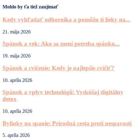
Mohlo by ťa tiež zaujímať
Kedy vyhľadať odborníka a pomôžu ti lieky na...
21. mája 2026
Spánok a vek: Ako sa mení potreba spánku...
19. mája 2026
Spánok a cvičenie: Kedy je najlepšie cvičiť?
10. apríla 2026
Spánok a vplyv technológii: Vyskúšaj digitálny
detox
10. apríla 2026
Bylinky na spanie: Prírodná cesta proti nespavosti
5. apríla 2026