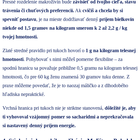
Presné rozdelenie makroživín bude
závisieť od tvojho cieľa, stavu
trávenia či chuťových preferencií.
Ak
cvičíš a chcela by si
spevniť postavu
, je na mieste dodržiavať denný
príjem bielkovín
niekde od 1,5 gramov na kilogram smerom k 2 až 2,2 g / kg
tvojej hmotnosti.
Zlaté stredné pravidlo pri tukoch hovorí o
1 g na kilogram telesnej
hmotnosti
. Pohybovať s nimi môžeš pomerne flexibilne – za
spodnú hranicu sa považuje približne 0,5 gramu na kilogram telesnej
hmotnosti, čo pre 60 kg ženu znamená 30 gramov tuku denne. Z
praxe môžeme povedať, že je to naozaj máličko a z dlhodobého
hľadiska nepraktické.
Vrchná hranica pri tukoch nie je striktne stanovená,
dôležité je, aby
ti vyhovoval vzájomný pomer so sacharidmi a neprekračovala
si nastavený denný príjem energie.