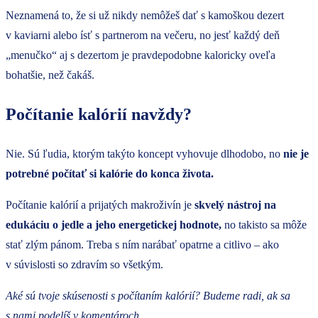
Neznamená to, že si už nikdy nemôžeš dať s kamoškou dezert
v kaviarni alebo ísť s partnerom na večeru, no jesť každý deň
„menučko“ aj s dezertom je pravdepodobne kaloricky oveľa
bohatšie, než čakáš.
Počítanie kalórií navždy?
Nie. Sú ľudia, ktorým takýto koncept vyhovuje dlhodobo, no
nie je
potrebné počítať si kalórie do konca života.
Počítanie kalórií a prijatých makroživín je
skvelý nástroj na
edukáciu o jedle
a jeho energetickej hodnote,
no takisto sa môže
stať zlým pánom. Treba s ním narábať opatrne a citlivo – ako
v súvislosti so zdravím so všetkým.
Aké sú tvoje skúsenosti s počítaním kalórií? Budeme radi, ak sa
s nami podelíš v komentároch.