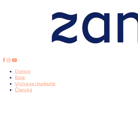
Domov
Blog
Výzva na chudnutie
Členská