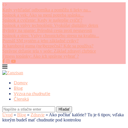
Kedy vyhľadať odborníka a pomôžu ti lieky na...
Spánok a vek: Ako sa mení potreba spánku...
Spánok a cvičenie: Kedy je najlepšie cvičiť?
Spánok a vplyv technológii: Vyskúšaj digitálny detox
Bylinky na spanie: Prírodná cesta proti nespavosti
Spánok a stres: Vplyv chronického stresu na kvalitu...
Poznáš SM systém a jeho základné cviky?
Je karobová guma (ne)bezpečná? Kde sa používa?
Správne držanie tela v sede: Základ zdravej chrbtice
Fitness topánky: Ako ich správne vybrať ?
Domov
Blog
Výzva na chudnutie
Členská
Hľadať
Úvod
»
Blog
»
Zdravie
»
Ako počítať kalórie? Tu je 6 tipov, vďaka
ktorým budeš mať chudnutie pod kontrolou