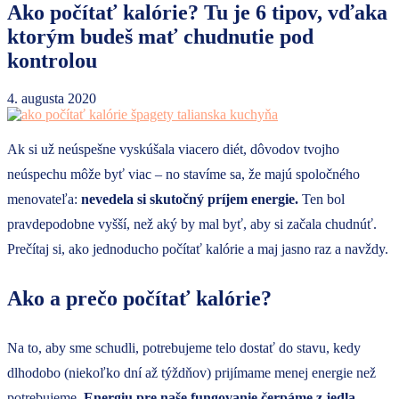
Ako počítať kalórie? Tu je 6 tipov, vďaka
ktorým budeš mať chudnutie pod
kontrolou
4. augusta 2020
Ak si už neúspešne vyskúšala viacero diét, dôvodov tvojho
neúspechu môže byť viac – no stavíme sa, že majú spoločného
menovateľa:
nevedela si skutočný príjem energie.
Ten bol
pravdepodobne vyšší, než aký by mal byť, aby si začala chudnúť.
Prečítaj si, ako jednoducho počítať kalórie a maj jasno raz a navždy.
Ako a prečo počítať kalórie?
Na to, aby sme schudli, potrebujeme telo dostať do stavu, kedy
dlhodobo (niekoľko dní až týždňov) prijímame menej energie než
potrebujeme.
Energiu
pre naše fungovanie čerpáme z jedla