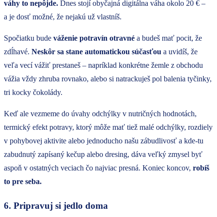
váhy to nepôjde.
Dnes stojí obyčajná digitálna váha okolo 20 € –
a je dosť možné, že nejakú už vlastníš.
Spočiatku bude
váženie potravín otravné
a budeš mať pocit, že
zdĺhavé.
Neskôr sa stane automatickou súčasťou
a uvidíš, že
veľa vecí vážiť prestaneš – napríklad konkrétne žemle z obchodu
vážia vždy zhruba rovnako, alebo si natrackuješ pol balenia tyčinky,
tri kocky čokolády.
Keď ale vezmeme do úvahy odchýlky v nutričných hodnotách,
termický efekt potravy, ktorý môže mať tiež malé odchýlky, rozdiely
v pohybovej aktivite alebo jednoducho našu zábudlivosť a kde-tu
zabudnutý zapísaný kečup alebo dresing, dáva veľký zmysel byť
aspoň v ostatných veciach čo najviac presná. Koniec koncov,
robíš
to pre seba.
6. Pripravuj si jedlo doma