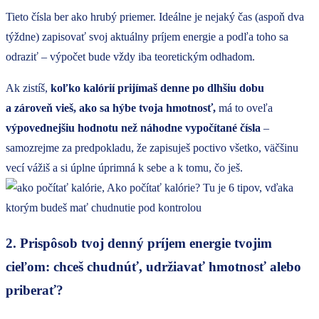
Tieto čísla ber ako hrubý priemer. Ideálne je nejaký čas (aspoň dva
týždne) zapisovať svoj aktuálny príjem energie a podľa toho sa
odraziť – výpočet bude vždy iba teoretickým odhadom.
Ak zistíš,
koľko kalórií prijímaš denne po dlhšiu dobu
a zároveň vieš, ako sa hýbe tvoja hmotnosť,
má to oveľa
výpovednejšiu hodnotu než náhodne vypočítané čísla
–
samozrejme za predpokladu, že zapisuješ poctivo všetko, väčšinu
vecí vážiš a si úplne úprimná k sebe a k tomu, čo ješ.
2. Prispôsob tvoj denný príjem energie tvojim
cieľom: chceš chudnúť, udržiavať hmotnosť alebo
priberať?