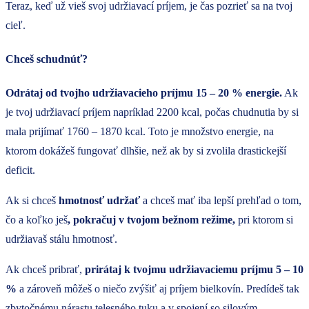
Teraz, keď už vieš svoj udržiavací príjem, je čas pozrieť sa na tvoj
cieľ.
Chceš schudnúť?
Odrátaj od tvojho udržiavacieho príjmu 15 – 20 % energie.
Ak
je tvoj udržiavací príjem napríklad 2200 kcal, počas chudnutia by si
mala prijímať 1760 – 1870 kcal. Toto je množstvo energie, na
ktorom dokážeš fungovať dlhšie, než ak by si zvolila drastickejší
deficit.
Ak si chceš
hmotnosť udržať
a chceš mať iba lepší prehľad o tom,
čo a koľko ješ
, pokračuj v tvojom bežnom režime,
pri ktorom si
udržiavaš stálu hmotnosť.
Ak chceš pribrať,
prirátaj
k tvojmu udržiavaciemu príjmu 5 – 10
%
a zároveň môžeš o niečo zvýšiť aj príjem bielkovín. Predídeš tak
zbytočnému nárastu telesného tuku a v spojení so silovým