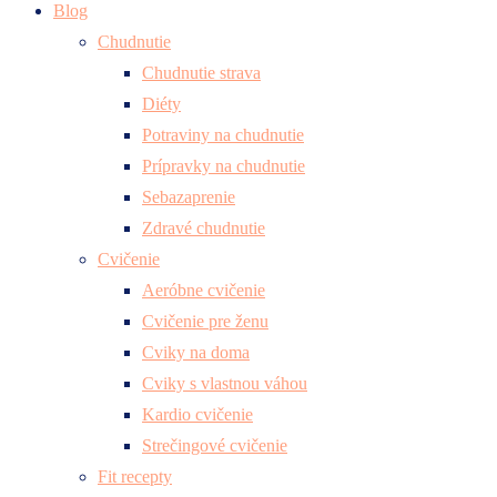
Blog
Chudnutie
Chudnutie strava
Diéty
Potraviny na chudnutie
Prípravky na chudnutie
Sebazaprenie
Zdravé chudnutie
Cvičenie
Aeróbne cvičenie
Cvičenie pre ženu
Cviky na doma
Cviky s vlastnou váhou
Kardio cvičenie
Strečingové cvičenie
Fit recepty