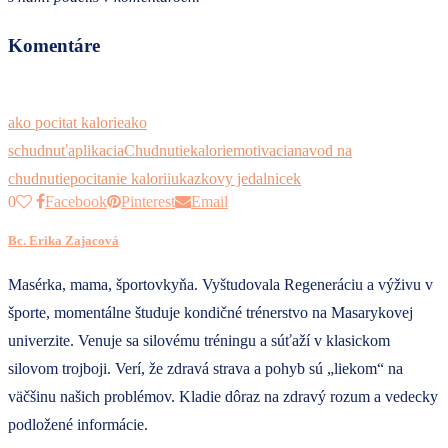
Komentáre
ako pocitat kalorie
ako
schudnuť
aplikacia
Chudnutie
kalorie
motivacia
navod na
chudnutie
pocitanie kalorii
ukazkovy jedalnicek
0
Facebook
Pinterest
Email
Bc. Erika Zajacová
Masérka, mama, športovkyňa. Vyštudovala Regeneráciu a výživu v
športe, momentálne študuje kondičné trénerstvo na Masarykovej
univerzite. Venuje sa silovému tréningu a súťaží v klasickom
silovom trojboji. Verí, že zdravá strava a pohyb sú „liekom“ na
väčšinu našich problémov. Kladie dôraz na zdravý rozum a vedecky
podložené informácie.