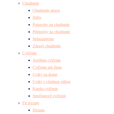
Chudnutie
Chudnutie strava
Diéty
Potraviny na chudnutie
Prípravky na chudnutie
Sebazaprenie
Zdravé chudnutie
Cvičenie
Aeróbne cvičenie
Cvičenie pre ženu
Cviky na doma
Cviky s vlastnou váhou
Kardio cvičenie
Strečingové cvičenie
Fit recepty
Desiata