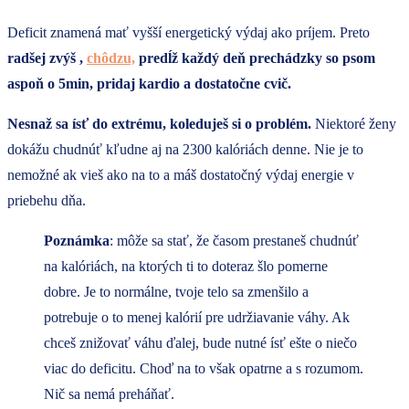
Deficit znamená mať vyšší energetický výdaj ako príjem. Preto
radšej zvýš ,
chôdzu,
predĺž každý deň prechádzky so psom
aspoň o 5min, pridaj kardio a dostatočne cvič.
Nesnaž sa ísť do extrému, koleduješ si o problém.
Niektoré ženy
dokážu chudnúť kľudne aj na 2300 kalóriách denne. Nie je to
nemožné ak vieš ako na to a máš dostatočný výdaj energie v
priebehu dňa.
Poznámka
: môže sa stať, že časom prestaneš chudnúť
na kalóriách, na ktorých ti to doteraz šlo pomerne
dobre. Je to normálne, tvoje telo sa zmenšilo a
potrebuje o to menej kalórií pre udržiavanie váhy. Ak
chceš znižovať váhu ďalej, bude nutné ísť ešte o niečo
viac do deficitu. Choď na to však opatrne a s rozumom.
Nič sa nemá preháňať.