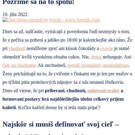
Pozrime sa na to spolu!
10. júla 2022
Dnes sa už, našťastie, vytrácajú z povedomia ľudí nezmysly o tom,
že z pečiva sa priberá a jablko po 18:00 je kalorickejšie ako ráno. Že
pri
chudnutí
nemôžeme zjesť ani kúsok čokolády a
ovocie
je nutné
obmedziť kvôli vysokému obsahu cukru. Nie,
detox
nefunguje. Ani
čaje na chudnutie
. Ak nechudneš,
nemáš spomalený metabolizmus
.
Ženy prichádzajú na to, že cvičenie s činkami nie je len pre mužov a
po týždni pitia proteínových nápojov sa z nás nestanú Hulkovia.
Dnes už vieme, že pri
priberaní, chudnutí,
naberaní svalov
a
formovaní postavy hrá najdôležitejšiu úlohu celkový príjem
kalórií
. Koľko kalórií denne by si teda mala prijať?
Najskôr si musíš definovať svoj cieľ –