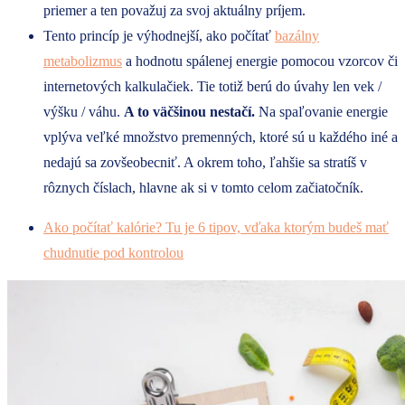
priemer a ten považuj za svoj aktuálny príjem.
Tento princíp je výhodnejší, ako počítať
bazálny
metabolizmus
a hodnotu spálenej energie pomocou vzorcov či
internetových kalkulačiek. Tie totiž berú do úvahy len vek /
výšku / váhu.
A to väčšinou nestačí.
Na spaľovanie energie
vplýva veľké množstvo premenných, ktoré sú u každého iné a
nedajú sa zovšeobecniť. A okrem toho, ľahšie sa stratíš v
rôznych číslach, hlavne ak si v tomto celom začiatočník.
Ako počítať kalórie? Tu je 6 tipov, vďaka ktorým budeš mať
chudnutie pod kontrolou