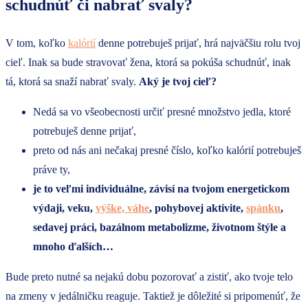
schudnúť či nabrať svaly?
V tom, koľko
kalórií
denne potrebuješ prijať, hrá najväčšiu rolu tvoj
cieľ. Inak sa bude stravovať žena, ktorá sa pokúša schudnúť, inak
tá, ktorá sa snaží nabrať svaly.
Aký je tvoj cieľ?
Nedá sa vo všeobecnosti určiť presné množstvo jedla, ktoré
potrebuješ denne prijať,
preto od nás ani nečakaj presné číslo, koľko kalórií potrebuješ
práve ty,
je to veľmi individuálne, závisí na tvojom energetickom
výdaji, veku,
výške, váhe
, pohybovej aktivite,
spánku
,
sedavej práci, bazálnom metabolizme, životnom štýle a
mnoho ďalších…
Bude preto nutné sa nejakú dobu pozorovať a zistiť, ako tvoje telo
na zmeny v jedálničku reaguje. Taktiež je dôležité si pripomenúť, že