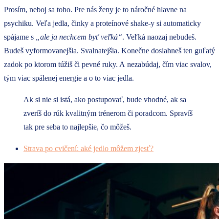
Prosím, neboj sa toho. Pre nás ženy je to náročné hlavne na
psychiku. Veľa jedla, činky a proteínové shake-y si automaticky
spájame s
„ale ja nechcem byť veľká“
. Veľká naozaj nebudeš.
Budeš vyformovanejšia. Svalnatejšia. Konečne dosiahneš ten guľatý
zadok po ktorom túžiš či pevné ruky. A nezabúdaj, čím viac svalov,
tým viac spálenej energie a o to viac jedla.
Ak si nie si istá, ako postupovať, bude vhodné, ak sa
zveríš do rúk kvalitným trénerom či poradcom. Spravíš
tak pre seba to najlepšie, čo môžeš.
Strava po cvičení: aké jedlo môžem zjesť?