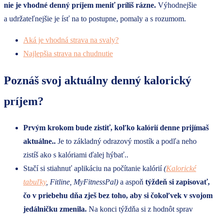
nie je vhodné denný príjem meniť príliš rázne.
Výhodnejšie
a udržateľnejšie je ísť na to postupne, pomaly a s rozumom.
Aká je vhodná strava na svaly?
Najlepšia strava na chudnutie
Poznáš svoj aktuálny denný kalorický
príjem?
Prvým krokom bude zistiť, koľko kalórií denne prijímaš
aktuálne..
Je to základný odrazový mostík a podľa neho
zistíš ako s kalóriami ďalej hýbať..
Stačí si stiahnuť aplikáciu na počítanie kalórií
(
Kalorické
tabuľky
, Fitline, MyFitnessPal)
a aspoň
týždeň si zapisovať,
čo v priebehu dňa zješ bez toho, aby si čokoľvek v svojom
jedálničku zmenila.
Na konci týždňa si z hodnôt sprav