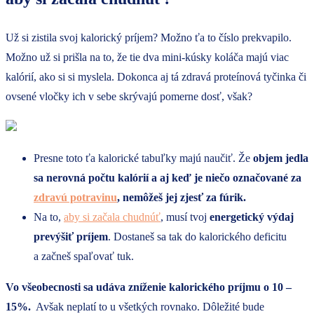
Už si zistila svoj kalorický príjem? Možno ťa to číslo prekvapilo.
Možno už si prišla na to, že tie dva mini-kúsky koláča majú viac
kalórií, ako si si myslela. Dokonca aj tá zdravá proteínová tyčinka či
ovsené vločky ich v sebe skrývajú pomerne dosť, však?
Presne toto ťa kalorické tabuľky majú naučiť. Že
objem jedla
sa nerovná počtu kalórií a aj keď je niečo označované za
zdravú potravinu
, nemôžeš jej zjesť za fúrik.
Na to,
aby si začala chudnúť
, musí tvoj
energetický výdaj
prevýšiť príjem
. Dostaneš sa tak do kalorického deficitu
a začneš spaľovať tuk.
Vo všeobecnosti sa udáva zníženie kalorického príjmu o 10 –
15%.
Avšak neplatí to u všetkých rovnako. Dôležité bude