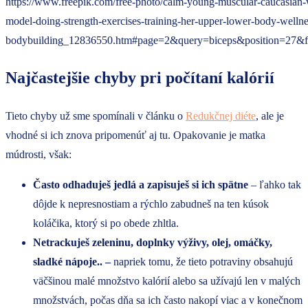
https://www.freepik.com/free-photo/calm-young-muscular-caucasian-
model-doing-strength-exercises-training-her-upper-lower-body-wellnes
bodybuilding_12836550.htm#page=2&query=biceps&position=27&
Najčastejšie chyby pri počítaní kalórií
Tieto chyby už sme spomínali v článku o
Redukčnej diéte
, ale je
vhodné si ich znova pripomenúť aj tu. Opakovanie je matka
múdrosti, však:
Často odhaduješ jedlá a zapisuješ si ich spätne
– ľahko tak
dôjde k nepresnostiam a rýchlo zabudneš na ten kúsok
koláčika, ktorý si po obede zhltla.
Netrackuješ zeleninu, doplnky výživy, olej, omáčky,
sladké nápoje.. –
napriek tomu, že tieto potraviny obsahujú
väčšinou malé množstvo kalórií alebo sa užívajú len v malých
množstvách, počas dňa sa ich často nakopí viac a v konečnom