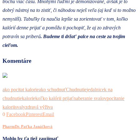
trochu viac času. Mnohými ľuďmi je démonizované, avšak je to
dobrý nástroj na to zistiť, či náhodou neješ veľa (aj keď si to možno
nemyslíš). Tabuľky ťa naučia lepšie sa zorientovať v tom, koľko
kalórií denne prijať a pomôžu ti pochopiť, že aj zo zdravých
potravín sa priberá
. Budeme ti držať palce na ceste za tvojim
cieľom.
Komentáre
ako pocitat kalorie
ako schudnuť
Chudnutie
jedalnicek na
chudnutie
kalorie
koľko kalórii prijať
naberanie svalov
pocitanie
kalorii
svaly
zdravá výživa
0
Facebook
Pinterest
Email
PharmDr. Paťka Janáčková
Mohlo by ťa tiež zaujímať