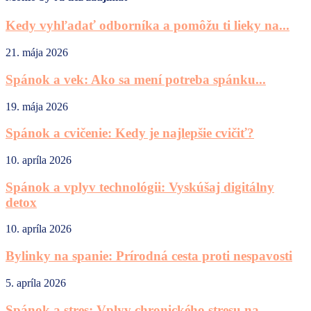
Kedy vyhľadať odborníka a pomôžu ti lieky na...
21. mája 2026
Spánok a vek: Ako sa mení potreba spánku...
19. mája 2026
Spánok a cvičenie: Kedy je najlepšie cvičiť?
10. apríla 2026
Spánok a vplyv technológii: Vyskúšaj digitálny
detox
10. apríla 2026
Bylinky na spanie: Prírodná cesta proti nespavosti
5. apríla 2026
Spánok a stres: Vplyv chronického stresu na