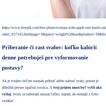
https://www.freepik.com/free-photo/woman-with-apple-one-hand-cak
other_937143.htm#page=3&query=weight%20loss&position=39&fr
Priberanie či rast svalov: koľko kalórií
denne potrebuješ pre vyformovanie
postavy?
Ak je tvojim cieľom naopak pribrať alebo nabrať svaly, potom je
dôležitá presne opačná rovnica. A
tvoj príjem musí byť vyšší ako
výdaj
. Svaly sa naberajú naozaj ťažko, najmä, ak nemajú z čoho
vznikať.