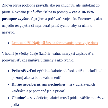
Znova platia podobné pravidlá ako pri chudnutí, ale tentokrát do
plusu. Rovnako je dôležité ísť na to pomaly –
cca o 10-15%
postupne zvyšovať príjem
a počúvať svoje telo. Pozorovať, ako
na jedlo reaguješ a či nepriberáš príliš rýchlo, aby sa nám to
nezvrtlo.
Leto sa blíži! Najlepší čas na formovanie postavy je dnes
Vhodné je všetky údaje (kalórie, váhu, miery) si zapisovať a
porovnávať, kde nastávajú zmeny a ako rýchlo.
Priberáš veľmi rýchlo –
kalórie o kúsok zníž a niekoľko dní
pozoruj ako sa bude váha meniť
Dlhšie nepriberáš, ani nechudneš
– si v udržiavacích
kalóriách a je potrebné jedla pridať
Chudneš –
si v deficite, taktiež musíš pridať väčšie množstvo
jedla