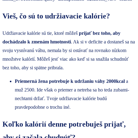
Vieš, čo sú to udržiavacie kalórie?
Udržiavacie kalórie sú tie, ktoré môžeš
prijať bez toho, aby
dochádzalo k zmenám hmotnosti
. Ak si v deficite a dostaneš sa na
svoju vysnívanú váhu, nemala by si ostávať na rovnako nízkom
množstve kalórií. Môžeš jesť viac ako keď si sa snažila schudnúť
bez toho, aby si spätne pribrala.
Priemerná žena potrebuje k udržaniu váhy 2000kcal
a
muž 2500. Ide však o priemer a netreba sa ho teda zubami-
nechtami držať. Tvoje udržiavacie kalórie budú
pravdepodobne o trochu iné.
Koľko kalórií denne potrebuješ prijať,
aby si za
čala chudnúť?