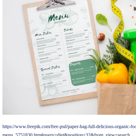
https://www.freepik.com/free-psd/paper-bag-full-delicious-organic-foo
menu_5751830.htm#query=diet&position=32&from_view=search