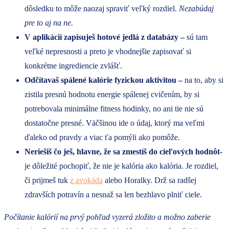
dôsledku to môže naozaj spraviť veľký rozdiel.
Nezabúdaj
pre to aj na ne.
V aplikácií zapisuješ hotové jedlá z databázy –
sú tam
veľké nepresnosti a preto je vhodnejšie zapisovať si
konkrétne ingrediencie zvlášť.
Odčítavaš spálené kalórie fyzickou aktivitou –
na to, aby si
zistila presnú hodnotu energie spálenej cvičením, by si
potrebovala minimálne fitness hodinky, no ani tie nie sú
dostatočne presné. Väčšinou ide o údaj, ktorý ma veľmi
ďaleko od pravdy a viac ťa pomýli ako pomôže.
Neriešiš čo ješ, hlavne, že sa zmestíš do cieľových hodnôt-
je dôležité pochopiť, že nie je kalória ako kalória. Je rozdiel,
či prijmeš tuk
z avokáda
alebo Horalky. Drž sa radšej
zdravších potravín a nesnaž sa len bezhlavo plniť ciele.
Počítanie kalórií na prvý pohľad vyzerá zložito a možno zaberie