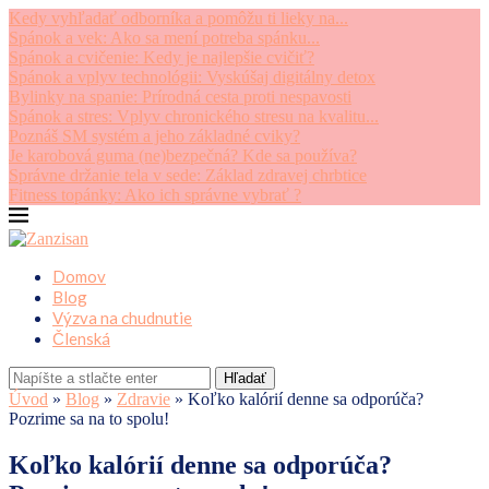
Kedy vyhľadať odborníka a pomôžu ti lieky na...
Spánok a vek: Ako sa mení potreba spánku...
Spánok a cvičenie: Kedy je najlepšie cvičiť?
Spánok a vplyv technológii: Vyskúšaj digitálny detox
Bylinky na spanie: Prírodná cesta proti nespavosti
Spánok a stres: Vplyv chronického stresu na kvalitu...
Poznáš SM systém a jeho základné cviky?
Je karobová guma (ne)bezpečná? Kde sa používa?
Správne držanie tela v sede: Základ zdravej chrbtice
Fitness topánky: Ako ich správne vybrať ?
Domov
Blog
Výzva na chudnutie
Členská
Hľadať
Úvod
»
Blog
»
Zdravie
»
Koľko kalórií denne sa odporúča?
Pozrime sa na to spolu!
Koľko kalórií denne sa odporúča?