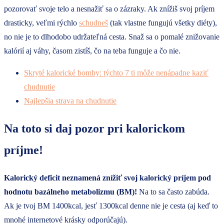
pozorovať svoje telo a nesnažiť sa o zázraky. Ak znížiš svoj príjem
drasticky, veľmi rýchlo
schudneš
(tak vlastne fungujú všetky diéty),
no nie je to dlhodobo udržateľná cesta. Snaž sa o pomalé znižovanie
kalórií aj váhy, časom zistíš, čo na teba funguje a čo nie.
Skryté kalorické bomby: týchto 7 ti môže nenápadne kaziť
chudnutie
Najlepšia strava na chudnutie
Na toto si daj pozor pri kalorickom
príjme!
Kalorický deficit neznamená znížiť svoj kalorický príjem pod
hodnotu bazálneho metabolizmu (BM)!
Na to sa často zabúda.
Ak je tvoj BM 1400kcal, jesť 1300kcal denne nie je cesta (aj keď to
mnohé internetové krásky odporúčajú).