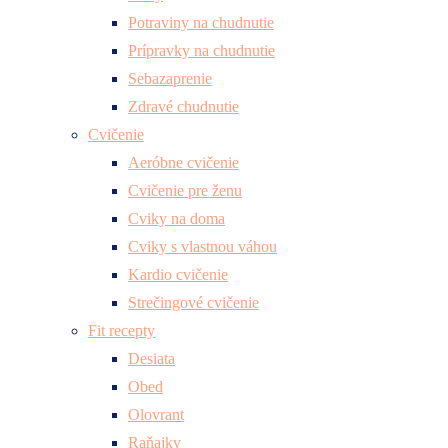
Potraviny na chudnutie
Prípravky na chudnutie
Sebazaprenie
Zdravé chudnutie
Cvičenie
Aeróbne cvičenie
Cvičenie pre ženu
Cviky na doma
Cviky s vlastnou váhou
Kardio cvičenie
Strečingové cvičenie
Fit recepty
Desiata
Obed
Olovrant
Raňajky