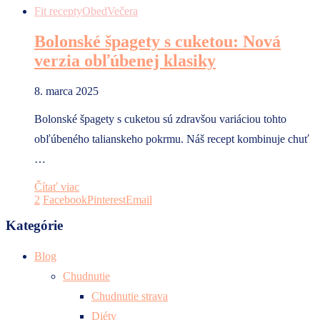
Fit recepty
Obed
Večera
Bolonské špagety s cuketou: Nová
verzia obľúbenej klasiky
8. marca 2025
Bolonské špagety s cuketou sú zdravšou variáciou tohto
obľúbeného talianskeho pokrmu. Náš recept kombinuje chuť
…
Čítať viac
2
Facebook
Pinterest
Email
Kategórie
Blog
Chudnutie
Chudnutie strava
Diéty