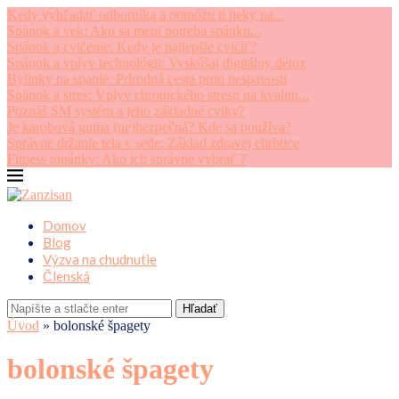
Kedy vyhľadať odborníka a pomôžu ti lieky na...
Spánok a vek: Ako sa mení potreba spánku...
Spánok a cvičenie: Kedy je najlepšie cvičiť?
Spánok a vplyv technológii: Vyskúšaj digitálny detox
Bylinky na spanie: Prírodná cesta proti nespavosti
Spánok a stres: Vplyv chronického stresu na kvalitu...
Poznáš SM systém a jeho základné cviky?
Je karobová guma (ne)bezpečná? Kde sa používa?
Správne držanie tela v sede: Základ zdravej chrbtice
Fitness topánky: Ako ich správne vybrať ?
Domov
Blog
Výzva na chudnutie
Členská
Hľadať
Úvod
»
bolonské špagety
bolonské špagety