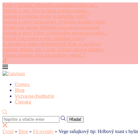
Kedy vyhľadať odborníka a pomôžu ti lieky na...
Spánok a vek: Ako sa mení potreba spánku...
Spánok a cvičenie: Kedy je najlepšie cvičiť?
Spánok a vplyv technológii: Vyskúšaj digitálny detox
Bylinky na spanie: Prírodná cesta proti nespavosti
Spánok a stres: Vplyv chronického stresu na kvalitu...
Poznáš SM systém a jeho základné cviky?
Je karobová guma (ne)bezpečná? Kde sa používa?
Správne držanie tela v sede: Základ zdravej chrbtice
Fitness topánky: Ako ich správne vybrať ?
Domov
Blog
Výzva na chudnutie
Členská
Hľadať
Úvod
»
Blog
»
Fit recepty
»
Vege raňajkový tip: Hríbový toast s byli