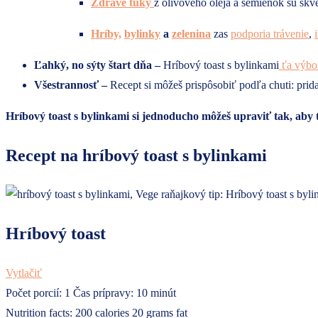
Zdravé tuky
z olivového oleja a semienok sú skv
Hríby,
bylinky
a
zelenina
zas
podporia trávenie
,
Ľahký, no sýty štart dňa –
Hríbový toast s bylinkami
ťa výbor
Všestrannosť –
Recept si môžeš prispôsobiť podľa chuti: pri
Hríbový toast s bylinkami si jednoducho môžeš upraviť tak, aby
Recept na hríbový toast s bylinkami
Hríbový toast
Vytlačiť
Počet porcií:
1
Čas prípravy:
10 minút
Nutrition facts:
200 calories
20 grams fat