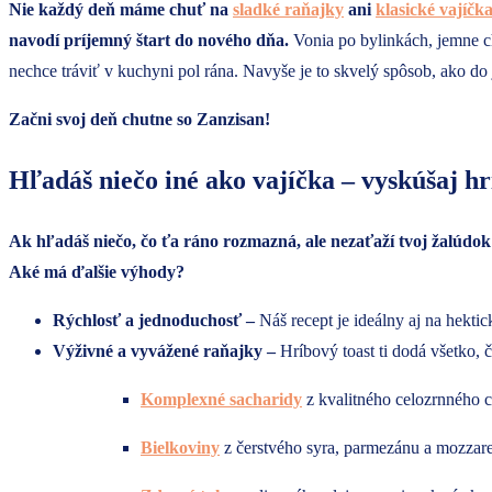
Nie každý deň máme chuť na
sladké raňajky
ani
klasické vajíčk
navodí príjemný štart do nového dňa.
Vonia po bylinkách, jemne ch
nechce tráviť v kuchyni pol rána. Navyše je to skvelý spôsob, ako do
Začni svoj deň chutne so Zanzisan!
Hľadáš niečo iné ako vajíčka – vyskúšaj hr
Ak hľadáš niečo, čo ťa ráno rozmazná, ale nezaťaží tvoj žalúdok
Aké má ďalšie výhody?
Rýchlosť a jednoduchosť –
Náš recept je ideálny aj na hekti
Výživné
a vyvážené raňajky –
Hríbový toast ti dodá všetko, č
Komplexné sacharidy
z kvalitného celozrnného c
Bielkoviny
z čerstvého syra, parmezánu a mozzarel