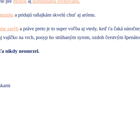
elé pre
mozog
aj
hormonálnu rovnováhu.
imunitu
a pridajú raňajkám skvelú chuť aj arómu.
ne zasýti
a práve preto je to super voľba aj vtedy, keď ťa čaká náročne
daj vajíčko na vrch, posyp ho strúhaným syrom, ozdob čerstvým špenát
 ťa nikdy neomrzel.