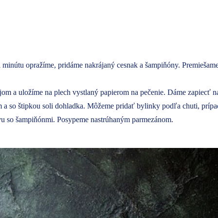
i minútu opražíme, pridáme nakrájaný cesnak a šampiňóny. Premiešame
ejom a uložíme na plech vystlaný papierom na pečenie. Dáme zapiecť na
a so štipkou soli dohladka. Môžeme pridať bylinky podľa chuti, prípa
rstvu so šampiňónmi. Posypeme nastrúhaným parmezánom.