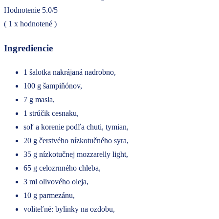
Hodnotenie
5.0
/5
(
1
x hodnotené )
Ingrediencie
1 šalotka nakrájaná nadrobno,
100 g šampiňónov,
7 g masla,
1 strúčik cesnaku,
soľ a korenie podľa chuti, tymian,
20 g čerstvého nízkotučného syra,
35 g nízkotučnej mozzarelly light,
65 g celozrnného chleba,
3 ml olivového oleja,
10 g parmezánu,
voliteľné: bylinky na ozdobu,