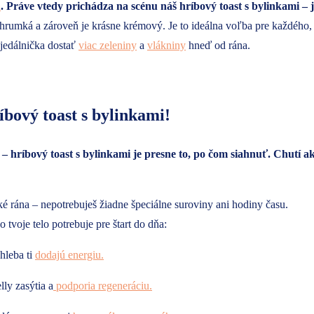
a
. Práve vtedy prichádza na scénu náš hríbový toast s bylinkami –
rumká a zároveň je krásne krémový. Je to ideálna voľba pre každého, 
 jedálnička dostať
viac zeleniny
a
vlákniny
hneď od rána.
íbový toast s bylinkami!
 – hríbový toast s bylinkami je presne to, po čom siahnuť. Chutí 
cké rána – nepotrebuješ žiadne špeciálne suroviny ani hodiny času.
o tvoje telo potrebuje pre štart do dňa:
hleba ti
dodajú energiu.
ly zasýtia a
podporia regeneráciu.