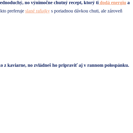
 jednoduchý, no výnimočne chutný recept, ktorý ti
dodá energiu
a
kto preferuje
slané raňajky
s poriadnou dávkou chuti, ale zároveň
ako z kaviarne, no zvládneš ho pripraviť aj v rannom polospánku.