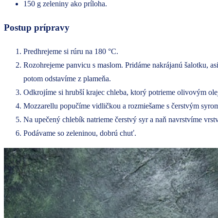
150 g zeleniny ako príloha.
Postup prípravy
Predhrejeme si rúru na 180 °C.
Rozohrejeme panvicu s maslom. Pridáme nakrájanú šalotku, as
potom odstavíme z plameňa.
Odkrojíme si hrubší krajec chleba, ktorý potrieme olivovým ol
Mozzarellu popučíme vidličkou a rozmiešame s čerstvým syrom 
Na upečený chlebík natrieme čerstvý syr a naň navrstvíme v
Podávame so zeleninou, dobrú chuť.