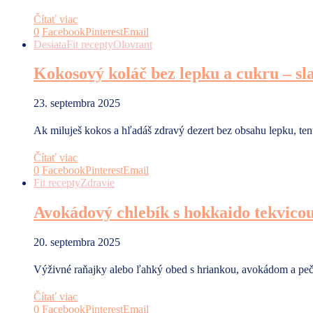
Čítať viac
0
Facebook
Pinterest
Email
Desiata
Fit recepty
Olovrant
Kokosový koláč bez lepku a cukru – sla
23. septembra 2025
Ak miluješ kokos a hľadáš zdravý dezert bez obsahu lepku, ten
Čítať viac
0
Facebook
Pinterest
Email
Fit recepty
Zdravie
Avokádový chlebík s hokkaido tekvico
20. septembra 2025
Výživné raňajky alebo ľahký obed s hriankou, avokádom a peč
Čítať viac
0
Facebook
Pinterest
Email