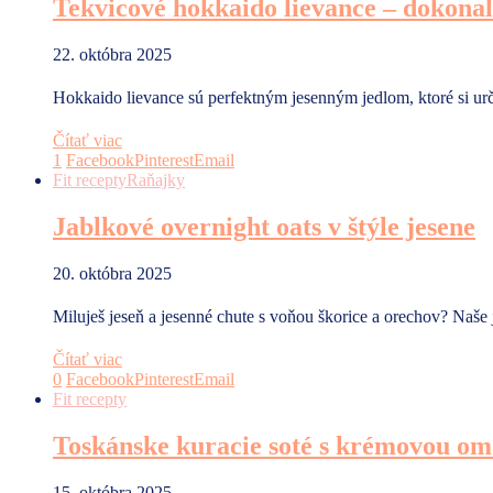
Tekvicové hokkaido lievance – dokonal
22. októbra 2025
Hokkaido lievance sú perfektným jesenným jedlom, ktoré si ur
Čítať viac
1
Facebook
Pinterest
Email
Fit recepty
Raňajky
Jablkové overnight oats v štýle jesene
20. októbra 2025
Miluješ jeseň a jesenné chute s voňou škorice a orechov? Naše 
Čítať viac
0
Facebook
Pinterest
Email
Fit recepty
Toskánske kuracie soté s krémovou om
15. októbra 2025