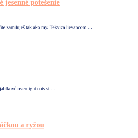
é jesenné potešenie
čite zamiluješ tak ako my. Tekvica lievancom …
jablkové overnight oats si …
áčkou a ryžou