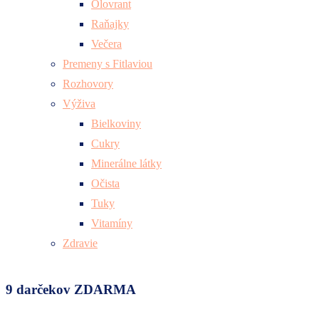
Olovrant
Raňajky
Večera
Premeny s Fitlaviou
Rozhovory
Výživa
Bielkoviny
Cukry
Minerálne látky
Očista
Tuky
Vitamíny
Zdravie
9 darčekov ZDARMA