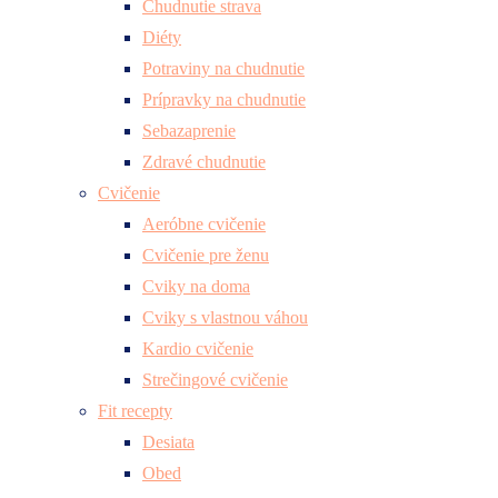
Chudnutie strava
Diéty
Potraviny na chudnutie
Prípravky na chudnutie
Sebazaprenie
Zdravé chudnutie
Cvičenie
Aeróbne cvičenie
Cvičenie pre ženu
Cviky na doma
Cviky s vlastnou váhou
Kardio cvičenie
Strečingové cvičenie
Fit recepty
Desiata
Obed