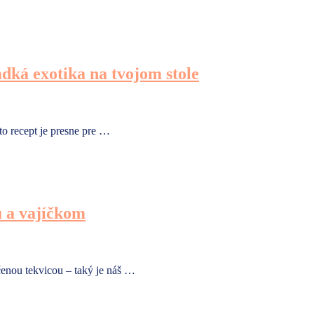
dká exotika na tvojom stole
to recept je presne pre …
u a vajíčkom
enou tekvicou – taký je náš …