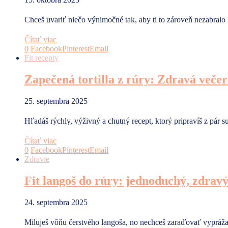
Chceš uvariť niečo výnimočné tak, aby ti to zároveň nezabral
Čítať viac
0
Facebook
Pinterest
Email
Fit recepty
Zapečená tortilla z rúry: Zdravá večer
25. septembra 2025
Hľadáš rýchly, výživný a chutný recept, ktorý pripravíš z pár
Čítať viac
0
Facebook
Pinterest
Email
Zdravie
Fit langoš do rúry: jednoduchý, zdrav
24. septembra 2025
Miluješ vôňu čerstvého langoša, no nechceš zaraďovať vypráž