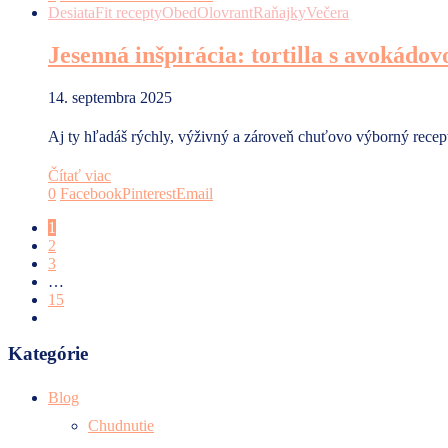
Desiata
Fit recepty
Obed
Olovrant
Raňajky
Večera
Jesenná inšpirácia: tortilla s avokádo
14. septembra 2025
Aj ty hľadáš rýchly, výživný a zároveň chuťovo výborný recep
Čítať viac
0
Facebook
Pinterest
Email
1
2
3
…
15
Kategórie
Blog
Chudnutie