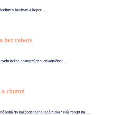
o hodiny v kuchyni a kopec …
a bez roboty
 surovín bežne dostupných v chladničke? …
ý a chutný
ané jedlá do každodenného jedálnička? Náš recept na …