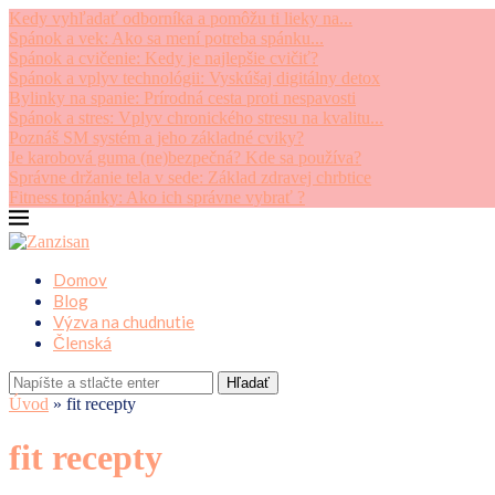
Kedy vyhľadať odborníka a pomôžu ti lieky na...
Spánok a vek: Ako sa mení potreba spánku...
Spánok a cvičenie: Kedy je najlepšie cvičiť?
Spánok a vplyv technológii: Vyskúšaj digitálny detox
Bylinky na spanie: Prírodná cesta proti nespavosti
Spánok a stres: Vplyv chronického stresu na kvalitu...
Poznáš SM systém a jeho základné cviky?
Je karobová guma (ne)bezpečná? Kde sa používa?
Správne držanie tela v sede: Základ zdravej chrbtice
Fitness topánky: Ako ich správne vybrať ?
Domov
Blog
Výzva na chudnutie
Členská
Hľadať
Úvod
»
fit recepty
fit recepty