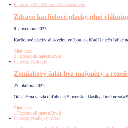
Fit recepty
Obed
Olovrant
Večera
Zdravie
Zdravé karfiolové placky plné vlákniny
6. novembra 2025
Karfiolové placky sú skvelou voľbou, ak hľadáš niečo ľahké 
Čítať viac
2
Facebook
Pinterest
Email
Fit recepty
Zdravie
Zemiakový šalát bez majonézy a rezeň b
25. októbra 2025
Odľahčená verzia obľúbenej Slovenskej klasiky, ktorá nezaťa
Čítať viac
1
Facebook
Pinterest
Email
Fit recepty
Raňajky
Večera