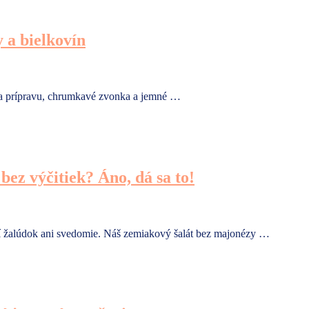
 a bielkovín
na prípravu, chrumkavé zvonka a jemné …
ez výčitiek? Áno, dá sa to!
ží žalúdok ani svedomie. Náš zemiakový šalát bez majonézy …