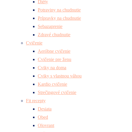
Diéty
Potraviny na chudnutie
Prípravky na chudnutie
Sebazaprenie
Zdravé chudnutie
Cvičenie
Aeróbne cvičenie
Cvičenie pre ženu
Cviky na doma
Cviky s vlastnou váhou
Kardio cvičenie
Strečingové cvičenie
Fit recepty
Desiata
Obed
Olovrant