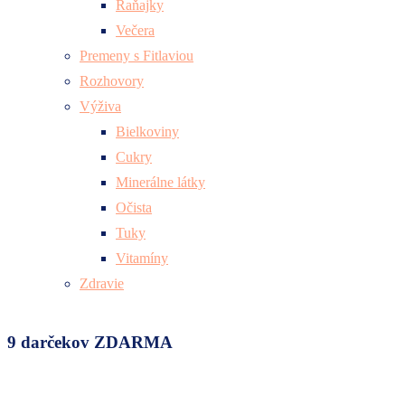
Raňajky
Večera
Premeny s Fitlaviou
Rozhovory
Výživa
Bielkoviny
Cukry
Minerálne látky
Očista
Tuky
Vitamíny
Zdravie
9 darčekov ZDARMA