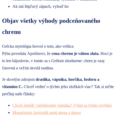
Ak má štipľavý zápach, vyhoď ho
Objav všetky výhody podceňovaného
chrenu
Grécka mytológia hovorí o tom, ako veštica
Pýtia povedala Apolónovi, že
cena chrenu je váhou zlata.
Hoci je
to len bájoslovie, v tomto sa s Grékmi zhodneme: chren je ozaj
čarovná a veľmi skvelá rastlina.
Je skvelým zdrojom
draslíka, vápnika, horčíka, fosforu a
vitamínu C.
Chceš vedieť o týchto jeho zložkách viac? Tak si určite
prečítaj naše články:
Chceš zlepšiť vstrebávanie vápnika? Vyhni sa týmto chybám
Magnézium: bojovník proti stresu a únave