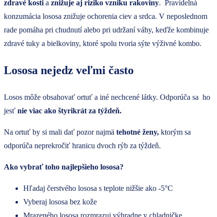
zdravé kosti
a
znižuje aj riziko vzniku rakoviny
. Pravidelná
konzumácia lososa znižuje ochorenia ciev a srdca. V neposlednom
rade pomáha pri chudnutí alebo pri udržaní váhy, keďže kombinuje
zdravé tuky a bielkoviny, ktoré spolu tvoria sýte výživné kombo.
Lososa nejedz veľmi často
Losos môže obsahovať ortuť a iné nechcené látky. Odporúča sa ho
jesť
nie viac ako štyrikrát za týždeň.
Na ortuť by si mali dať pozor najmä
tehotné ženy,
ktorým sa
odporúča neprekročiť hranicu dvoch rýb za týždeň.
Ako vybrať toho najlepšieho lososa?
Hľadaj čerstvého lososa s teplote nižšie ako -5°C
Vyberaj lososa bez kože
Mrazeného lososa rozmrazuj výhradne v chladničke