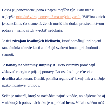
Losos je jednoznačne jedna z najchutnejších rýb. Patrí medzi
najlepšie
prírodné zdroje omega 3 mastných kyselín
. Väčšina z nich
je esenciálna, čo znamená, že ich musíš telu dodať prostredníctvom
potravy – samo si ich vyrobiť nedokáže.
Je tiež
zdrojom kvalitných bielkovín
, ktoré pomáhajú pri hojení
rán, chránia zdravie kostí a udržujú svalovú hmotu pri chudnutí a
starnutí.
Je
bohatý na vitamíny skupiny B
. Tieto vitamíny pomáhajú
získavať energiu z prijatej potravy. Losos obsahuje ešte viac
draslíka
ako banán. Draslík pomáha regulovať krvný tlak a znižuje
riziko mozgovej príhody.
Selén je minerál, ktorý sa nachádza najmä v pôde, no nájdeme ho aj
v niektorých potravinách ako je napríklad
losos.
Vďaka selénu máš