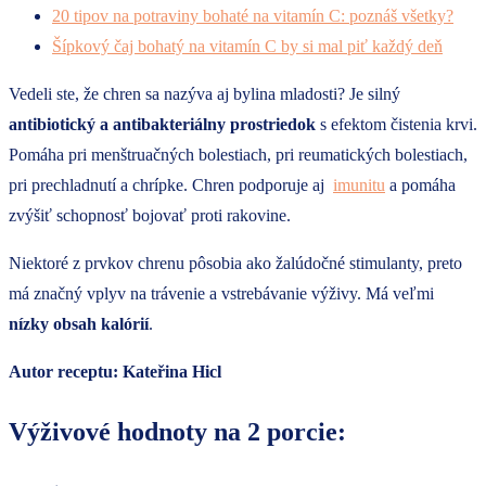
20 tipov na potraviny bohaté na vitamín C: poznáš všetky?
Šípkový čaj bohatý na vitamín C by si mal piť každý deň
Vedeli ste, že chren sa nazýva aj bylina mladosti? Je silný
antibiotický a antibakteriálny prostriedok
s efektom čistenia krvi.
Pomáha pri menštruačných bolestiach, pri reumatických bolestiach,
pri prechladnutí a chrípke. Chren podporuje aj
imunitu
a pomáha
zvýšiť schopnosť bojovať proti rakovine.
Niektoré z prvkov chrenu pôsobia ako žalúdočné stimulanty, preto
má značný vplyv na trávenie a vstrebávanie výživy. Má veľmi
nízky obsah kalórií
.
Autor receptu: Kateřina Hicl
Výživové hodnoty na 2 porcie: