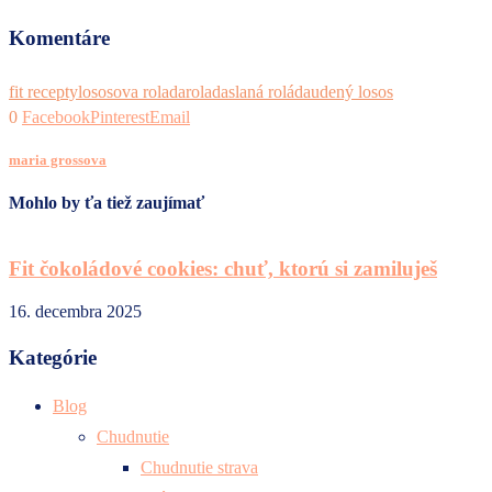
Komentáre
fit recepty
lososova rolada
rolada
slaná roláda
udený losos
0
Facebook
Pinterest
Email
maria grossova
Mohlo by ťa tiež zaujímať
Fit čokoládové cookies: chuť, ktorú si zamiluješ
16. decembra 2025
1
Kategórie
Blog
Chudnutie
Chudnutie strava