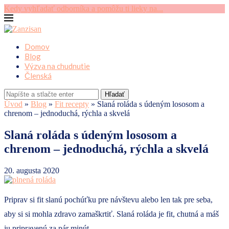
Kedy vyhľadať odborníka a pomôžu ti lieky na...
S
Domov
Blog
Výzva na chudnutie
Členská
Hľadať
Úvod
»
Blog
»
Fit recepty
»
Slaná roláda s údeným lososom a
chrenom – jednoduchá, rýchla a skvelá
Slaná roláda s údeným lososom a
chrenom – jednoduchá, rýchla a skvelá
20. augusta 2020
Priprav si fit slanú pochúťku pre návštevu alebo len tak pre seba,
aby si si mohla zdravo zamaškrtiť. Slaná roláda je fit, chutná a máš
ju pripravenú za pár minút.