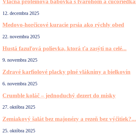
Vláčna proteínová bábovka s tvarohom a čučoriedk
12. decembra 2025
Medovo-horčicové kuracie prsia ako rýchly obed
22. novembra 2025
Hustá fazuľová polievka, ktorá ťa zasýti na celé...
9. novembra 2025
Zdravé karfiolové placky plné vlákniny a bielkovín
6. novembra 2025
Crumble koláč – jednoduchý dezert do misky
27. októbra 2025
Zemiakový šalát bez majonézy a rezeň bez výčitiek?...
25. októbra 2025