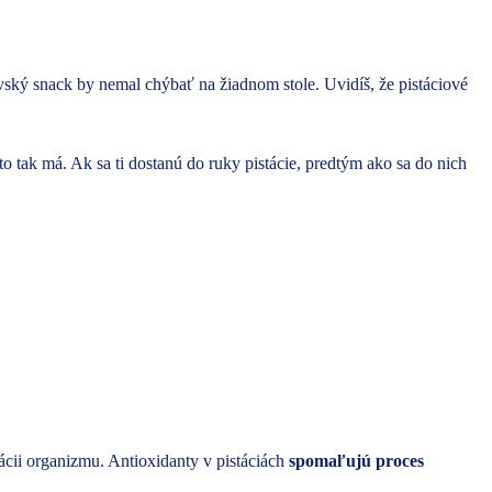
vský snack by nemal chýbať na žiadnom stole. Uvidíš, že pistáciové
to tak má. Ak sa ti dostanú do ruky pistácie, predtým ako sa do nich
ácii organizmu. Antioxidanty v pistáciách
spomaľujú proces