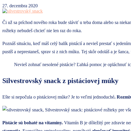
27. decembra 2020
Či už sa príchod nového roka bude sláviť u teba doma alebo sa nieka
rožteky nebudeš chcieť nie len raz do roka.
Poznáš situáciu, keď máš celý balík pistácií a nevieš prestať s jedení
pustíš a neprestaneš, sprav si z nich múku. Tej skôr odoláš a je šanca, ž
Nevieš zohnať nesolené pistácie? Ľahká pomoc je opláchnuť ich
Silvestrovský snack z pistáciovej múky
Ešte si nepočula o pistáciovej múke? Je to veľmi jednoduché
. Rozmix
Pistácie sú bohaté na vitamíny.
Vitamín B je dôležitý pre zdravie ne
starnutia
. Esenciálne aminokyseliny pomáhajú
zlepšovať imunitný