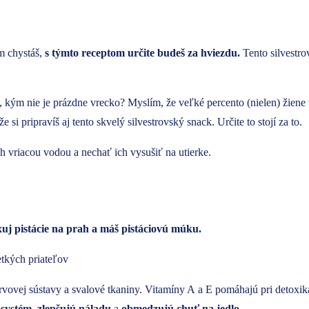
m chystáš,
s týmto receptom určite budeš za hviezdu.
Tento silvestro
m, kým nie je prázdne vrecko? Myslím, že veľké percento (nielen) žiene 
e si pripravíš aj tento skvelý silvestrovský snack. Určite to stojí za to.
 vriacou vodou a nechať ich vysušiť na utierke.
uj pistácie na prah a máš pistáciovú múku.
rvovej sústavy a svalové tkaniny. Vitamíny A a E pomáhajú pri detoxik
 systém,
zlepšujú náladu
a
obmedzujú chuť na jedlo.