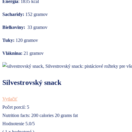
Energia
: 1835 kcal
Sacharidy:
152 gramov
Bielkoviny:
33 gramov
Tuky:
120 gramov
Vláknina:
21 gramov
Silvestrovský snack
Vytlačiť
Počet porcií:
5
Nutrition facts:
200 calories
20 grams fat
Hodnotenie
5.0
/5
(
1
x hodnotené )