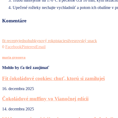
Trúbu nahrejeme na 170°C a pečieme cca 10 min, kým nezačnú
Upečené rožteky nechajte vychladnúť a potom ich obalíme v p
Komentáre
fit recepty
jednohubky
nový rok
pistacie
silvesrovský snack
0
Facebook
Pinterest
Email
maria grossova
Mohlo by ťa tiež zaujímať
Fit čokoládové cookies: chuť, ktorú si zamiluješ
16. decembra 2025
Čokoládové muffiny vo Vianočnej edícii
14. decembra 2025