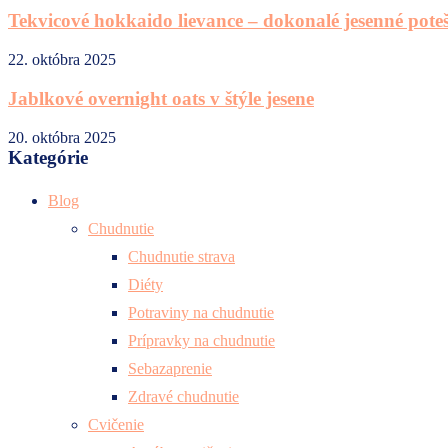
Tekvicové hokkaido lievance – dokonalé jesenné pote
22. októbra 2025
Jablkové overnight oats v štýle jesene
20. októbra 2025
Kategórie
Blog
Chudnutie
Chudnutie strava
Diéty
Potraviny na chudnutie
Prípravky na chudnutie
Sebazaprenie
Zdravé chudnutie
Cvičenie