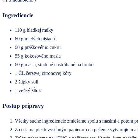
Ingrediencie
110 g hladkej múky
60 g mletých pistácií
60 g práškovéhio cukru
55 g kokosového masla
60 g masla, studené nastrúhané na hrubo
1 ČL čerstvej citronovej kôry
2 štipky soli
1 veľký žĺtok
Postup prípravy
Všetky suché ingrediencie zmiešame spolu s maslmi a potom pr
Z cesta na plech vystlaným papierom na pečenie vytvarujte ma