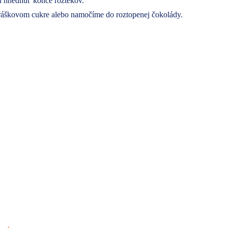
 hnednúť konce rožtekov.
ráškovom cukre alebo namočíme do roztopenej čokolády.