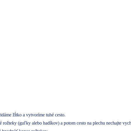
idáme žĺtko a vytvoríme tuhé cesto.
lé rožteky (guľky alebo hadíkov) a potom cesto na plechu nechajte vyc