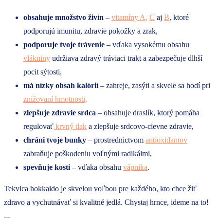
obsahuje množstvo živín
–
vitamíny A,
C
aj
B
, ktoré
podporujú imunitu, zdravie pokožky a zrak,
podporuje tvoje trávenie
– vďaka vysokému obsahu
vlákniny
udržiava zdravý tráviaci trakt a zabezpečuje dlhší
pocit sýtosti,
má nízky obsah kalórií
– zahreje, zasýti a skvele sa hodí pri
znižovaní hmotnosti,
zlepšuje zdravie srdca
– obsahuje draslík, ktorý pomáha
regulovať
krvný tlak
a zlepšuje srdcovo-cievne zdravie,
chráni tvoje bunky
– prostredníctvom
antioxidantov
zabraňuje poškodeniu voľnými radikálmi,
spevňuje kosti
– vďaka obsahu
vápnika
.
Tekvica hokkaido je skvelou voľbou pre každého, kto chce žiť
zdravo a vychutnávať si kvalitné jedlá. Chystaj hrnce, ideme na to!