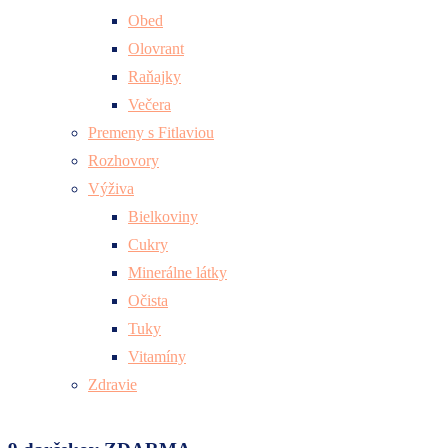
Obed
Olovrant
Raňajky
Večera
Premeny s Fitlaviou
Rozhovory
Výživa
Bielkoviny
Cukry
Minerálne látky
Očista
Tuky
Vitamíny
Zdravie