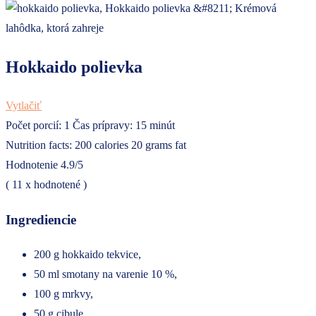
Hokkaido polievka
Vytlačiť
Počet porcií:
1
Čas prípravy:
15 minút
Nutrition facts:
200 calories
20 grams fat
Hodnotenie
4.9
/5
(
11
x hodnotené )
Ingrediencie
200 g hokkaido tekvice,
50 ml smotany na varenie 10 %,
100 g mrkvy,
50 g cibule,