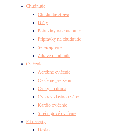
Chudnutie
Chudnutie strava
Diéty
Potraviny na chudnutie
Prípravky na chudnutie
Sebazaprenie
Zdravé chudnutie
Cvičenie
Aeróbne cvičenie
Cvičenie pre ženu
Cviky na doma
Cviky s vlastnou váhou
Kardio cvičenie
Strečingové cvičenie
Fit recepty
Desiata