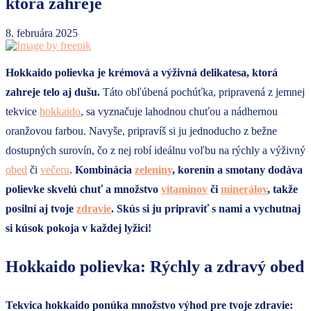
ktorá zahreje
8. februára 2025
Hokkaido polievka je krémová a výživná delikatesa, ktorá
zahreje telo aj dušu.
Táto obľúbená pochúťka, pripravená z jemnej
tekvice
hokkaido
, sa vyznačuje lahodnou chuťou a nádhernou
oranžovou farbou. Navyše, pripravíš si ju jednoducho z bežne
dostupných surovín, čo z nej robí ideálnu voľbu na rýchly a výživný
obed
či
večeru
.
Kombinácia
zeleniny
, korenín a smotany dodáva
polievke skvelú chuť a množstvo
vitamínov
či
minerálov
, takže
posilní aj tvoje
zdravie
. Skús si ju pripraviť s nami a vychutnaj
si kúsok pokoja v každej lyžici!
Hokkaido polievka: Rýchly a zdravý obed
Tekvica hokkaido ponúka množstvo výhod pre tvoje zdravie: