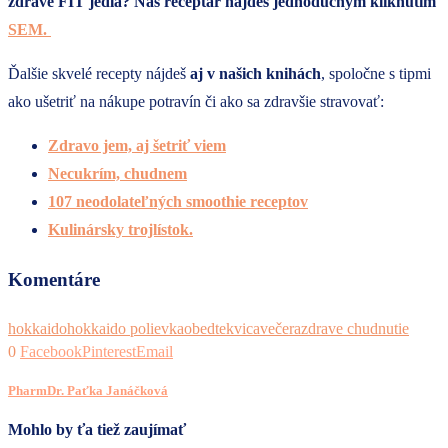
zdravé FIT jedlá? Náš receptár nájdeš jednoduchým kliknutím
SEM.
Ďalšie skvelé recepty nájdeš
aj v našich knihách
, spoločne s tipmi
ako ušetriť na nákupe potravín či ako sa zdravšie stravovať:
Zdravo jem, aj šetriť viem
Necukrím, chudnem
107 neodolateľných smoothie receptov
Kulinársky trojlístok.
Komentáre
hokkaido
hokkaido polievka
obed
tekvica
večera
zdrave chudnutie
0
Facebook
Pinterest
Email
PharmDr. Paťka Janáčková
Mohlo by ťa tiež zaujímať