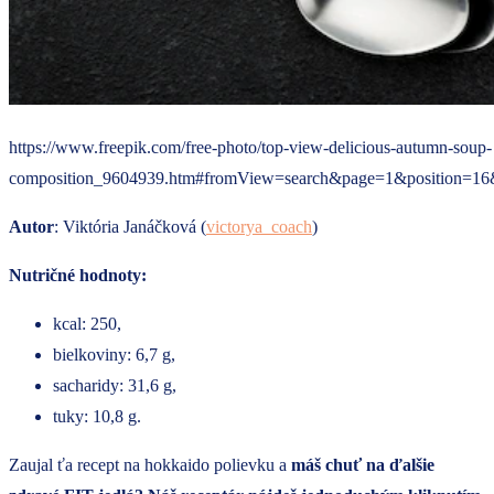
https://www.freepik.com/free-photo/top-view-delicious-autumn-soup-
composition_9604939.htm#fromView=search&page=1&position=16&
Autor
: Viktória Janáčková (
victorya_coach
)
Nutričné hodnoty:
kcal: 250,
bielkoviny: 6,7 g,
sacharidy: 31,6 g,
tuky: 10,8 g.
Zaujal ťa recept na hokkaido polievku a
máš chuť na ďalšie