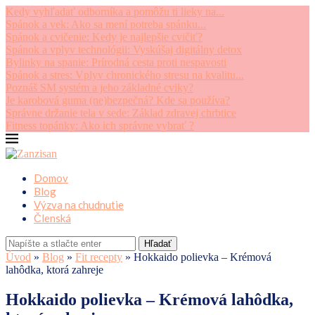
Kedy vyhľadať odborníka a pomôžu ti lieky na...
Spánok a vek: Ako sa mení potreba spánku...
Spánok a cvičenie: Kedy je najlepšie cvičiť?
Spánok a vplyv technológii: Vyskúšaj digitálny detox
Bylinky na spanie: Prírodná cesta proti nespavosti
Spánok a stres: Vplyv chronického stresu na kvalitu...
Poznáš SM systém a jeho základné cviky?
Je karobová guma (ne)bezpečná? Kde sa používa?
Správne držanie tela v sede: Základ zdravej chrbtice
Fitness topánky: Ako ich správne vybrať ?
Domov
Blog
Výzva na chudnutie
Členská
Hľadať
Úvod
»
Blog
»
Fit recepty
»
Hokkaido polievka – Krémová
lahôdka, ktorá zahreje
Hokkaido polievka – Krémová lahôdka,