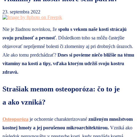
23. septembra 2022
Nie je žiadnou novinkou, že
spolu s vekom naše kosti strácajú
svoju pružnosť a pevnosť
. Dôsledkom toho sa môžu častejšie
objavovať nepríjemné bolesti či zlomeniny aj pri drobných úrazoch.
Ale ako tomu predchádzať?
Dnes si povieme niečo bližšie na tému
vitamíny na kosti a tipy, vďaka ktorým udržíš svoju kostru
zdravú.
Strašiak menom osteoporóza: čo to je
a ako vzniká?
Osteoporóza
je ochorenie charakterizované
zníženým množstvom
kostnej hmoty a jej porušenou mikroarchitektúrou.
Vzniká ako
následok nerovnováhy v prestavbe kosti, kedy prevláda kostná