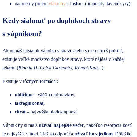
nadmerný príjem
vlákniny
a fosforu (limonády, tavené syry).
Kedy siahnuť po doplnkoch stravy
s vápnikom?
Ak nemáš dostatok vápnika v strave alebo sa len chceš poistiť,
existuje veľké množstvo doplnkov stravy, ktoré nájdeš v každej
lekárni (
Biomin H, Calcii Carbonici, Kombi-Kalz.
..).
Existuje v rôznych formách :
uhličitan
– väčšina prípravkov,
laktoglukonát,
citrát
– najvyššia biodostupnosť.
Vápnik by si mala
užívať najlepšie večer
, nakoľko resorpcia kostí
je najvyššia v noci. Tiež sa odporúča
užívať ho s jedlom.
Dôležité