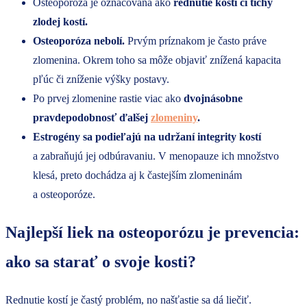
Osteoporóza je označovaná ako
rednutie kostí či tichý
zlodej kostí.
Osteoporóza nebolí.
Prvým príznakom je často práve
zlomenina. Okrem toho sa môže objaviť znížená kapacita
pľúc či zníženie výšky postavy.
Po prvej zlomenine rastie viac ako
dvojnásobne
pravdepodobnosť ďalšej
zlomeniny
.
Estrogény sa podieľajú na udržaní integrity kostí
a zabraňujú jej odbúravaniu. V menopauze ich množstvo
klesá, preto dochádza aj k častejším zlomeninám
a osteoporóze.
Najlepší liek na osteoporózu je prevencia:
ako sa starať o svoje kosti?
Rednutie kostí je častý problém, no našťastie sa dá liečiť.