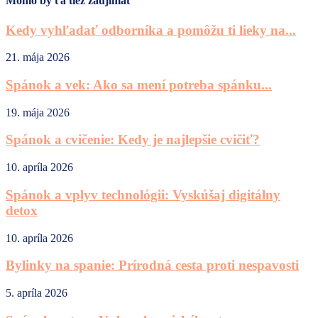
Mohlo by ťa tiež zaujímať
Kedy vyhľadať odborníka a pomôžu ti lieky na...
21. mája 2026
Spánok a vek: Ako sa mení potreba spánku...
19. mája 2026
Spánok a cvičenie: Kedy je najlepšie cvičiť?
10. apríla 2026
Spánok a vplyv technológii: Vyskúšaj digitálny
detox
10. apríla 2026
Bylinky na spanie: Prírodná cesta proti nespavosti
5. apríla 2026