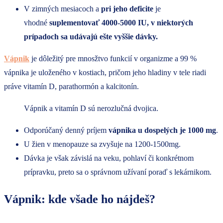
V zimných mesiacoch a
pri jeho deficite
je
vhodné
suplementovať 4000-5000 IU, v niektorých
prípadoch sa udávajú ešte vyššie dávky.
Vápnik
je dôležitý pre mnosžtvo funkcií v organizme a 99 %
vápnika je uloženého v kostiach, pričom jeho hladiny v tele riadi
práve vitamín D, parathormón a kalcitonín.
Vápnik a vitamín D sú nerozlučná dvojica.
Odporúčaný denný príjem
vápnika u dospelých je 1000 mg
.
U žien v menopauze sa zvyšuje na 1200-1500mg.
Dávka je však závislá na veku, pohlaví či konkrétnom
prípravku, preto sa o správnom užívaní poraď s lekárnikom.
Vápnik: kde všade ho nájdeš?