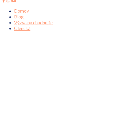
Domov
Blog
Výzva na chudnutie
Členská