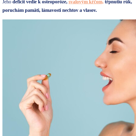
Jeho
deficit vedie k osteoporóze,
svalovým kŕčom,
tŕpnutiu rúk,
poruchám pamäti, lámavosti nechtov a vlasov.