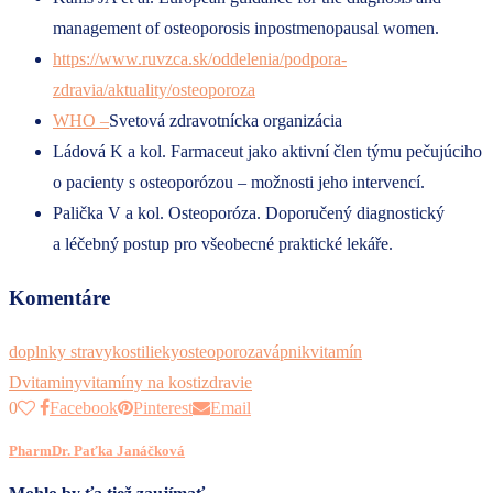
management of osteoporosis inpostmenopausal women.
https://www.ruvzca.sk/oddelenia/podpora-
zdravia/aktuality/osteoporoza
WHO –
Svetová zdravotnícka organizácia
Ládová K a kol. Farmaceut jako aktivní člen týmu pečujúciho
o pacienty s osteoporózou – možnosti jeho intervencí.
Palička V a kol. Osteoporóza. Doporučený diagnostický
a léčebný postup pro všeobecné praktické lekáře.
Komentáre
doplnky stravy
kosti
lieky
osteoporoza
vápnik
vitamín
D
vitaminy
vitamíny na kosti
zdravie
0
Facebook
Pinterest
Email
PharmDr. Paťka Janáčková