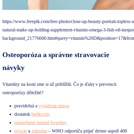
https://www.freepik.com/free-photo/close-up-beauty-portrait-topless
natural-make-up-holding-supplement-vitamin-omega-3-fish-oil-turquo
background_21776600.htm#query=vitamin%20D&position=17&fro
Osteoporóza a správne stravovacie
návyky
Vitamíny na kosti sme si už priblížili. Čo je ďalej v prevencii
osteoporózy dôležité?
pravidelná a
vyvážená strava,
dostatok
bielkovín,
nenasýtené mastné kyseliny,
ovocie
a
zelenina
– WHO odporúča prijať denne aspoň 400