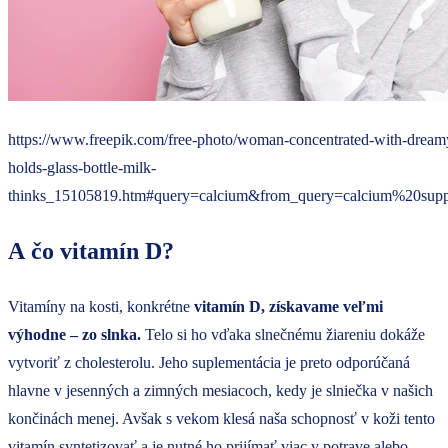
https://www.freepik.com/free-photo/woman-concentrated-with-dreamy
holds-glass-bottle-milk-
thinks_15105819.htm#query=calcium&from_query=calcium%20sup
A čo vitamín D?
Vitamíny na kosti, konkrétne
vitamín D, získavame veľmi
výhodne – zo slnka.
Telo si ho vďaka slnečnému žiareniu dokáže
vytvoriť z cholesterolu. Jeho suplementácia je preto odporúčaná
hlavne v jesenných a zimných mesiacoch, kedy je slniečka v našich
končinách menej. Avšak s vekom klesá naša schopnosť v koži tento
vitamín syntetizovať a je nutné ho prijímať viac v potrave alebo