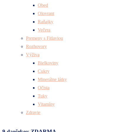
Obed
Olovrant
Raňajky
Večera
Premeny s Fitlaviou
Rozhovory
Výživa
Bielkoviny
Cukry
Minerálne látky
Očista
Tuky
Vitamíny
Zdravie
9 darčekov ZDARMA