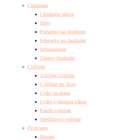
Chudnutie
Chudnutie strava
Diéty
Potraviny na chudnutie
Prípravky na chudnutie
Sebazaprenie
Zdravé chudnutie
Cvičenie
Aeróbne cvičenie
Cvičenie pre ženu
Cviky na doma
Cviky s vlastnou váhou
Kardio cvičenie
Strečingové cvičenie
Fit recepty
Desiata