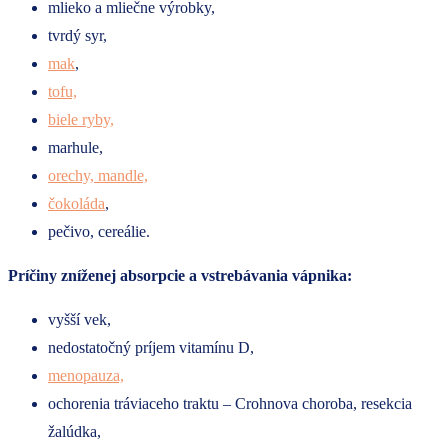
mlieko a mliečne výrobky,
tvrdý syr,
mak
,
tofu,
biele ryby,
marhule,
orechy, mandle,
čokoláda
,
pečivo, cereálie.
Príčiny zníženej absorpcie a vstrebávania vápnika:
vyšší vek,
nedostatočný príjem vitamínu D,
menopauza,
ochorenia tráviaceho traktu – Crohnova choroba, resekcia
žalúdka,