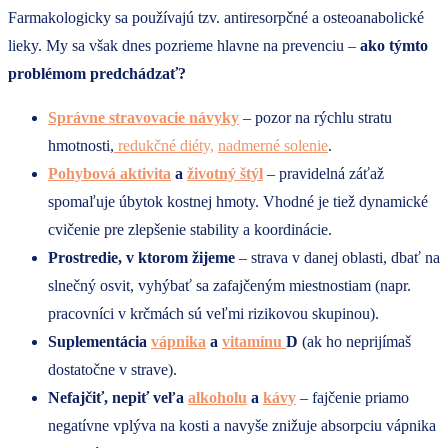
Farmakologicky sa používajú tzv. antiresorpčné a osteoanabolické
lieky. My sa však dnes pozrieme hlavne na prevenciu –
ako týmto
problémom predchádzať?
Správne stravovacie návyky
– pozor na rýchlu stratu
hmotnosti,
redukčné diéty,
nadmerné solenie
.
Pohybová aktivita
a
životný štýl
– pravidelná záťaž
spomaľuje úbytok kostnej hmoty. Vhodné je tiež dynamické
cvičenie pre zlepšenie stability a koordinácie.
Prostredie, v ktorom žijeme
– strava v danej oblasti, dbať na
slnečný osvit, vyhýbať sa zafajčeným miestnostiam (napr.
pracovníci v krčmách sú veľmi rizikovou skupinou).
Suplementácia
vápnika
a
vitamínu
D
(ak ho neprijímaš
dostatočne v strave).
Nefajčiť, nepiť veľa
alkoholu
a
kávy
– fajčenie priamo
negatívne vplýva na kosti a navyše znižuje absorpciu vápnika