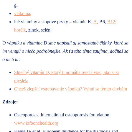
g,
vláknina,
iné vitamíny a stopové prvky – vitamín K,
A
, B6,
B12
;
horčík
, zinok, selén.
O vápniku a vitamíne D sme napísali aj samostatné články, ktoré sa
im venujú o niečo podrobnejšie. Ak ťa táto téma zaujíma, dočítaš sa
o nich tu:
Slnečný vitamín D, ktorý ti pomáha oveľa viac, ako si si
myslela
Chceš zlepšiť vstrebávanie vápnika? Vyhni sa týmto chybám
Zdroje:
Osteoporosis. International osteoporosis foundation.
www.iofbonehealth.org
Kanis JA et al. European guidance for the diagnosis and