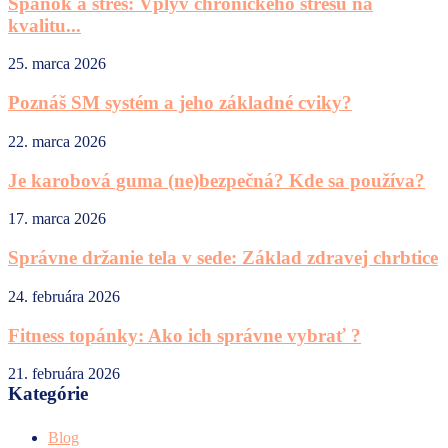
Spánok a stres: Vplyv chronického stresu na
kvalitu...
25. marca 2026
Poznáš SM systém a jeho základné cviky?
22. marca 2026
Je karobová guma (ne)bezpečná? Kde sa používa?
17. marca 2026
Správne držanie tela v sede: Základ zdravej chrbtice
24. februára 2026
Fitness topánky: Ako ich správne vybrať ?
21. februára 2026
Kategórie
Blog