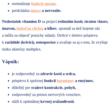
normalizuje
funkcie mozgu,
predchádza
únave
a nervozite.
Nedostatok vitamínu D
sa prejaví
rednutím kostí, stratou vlasov,
únavou,
bolesťou chrbta
a kĺbov
, spomalí sa tiež hojenie rán
a môžu sa objaviť poruchy nálady. Deficit v detstve prispieva
k
rachitíde (krivici), osteoporóze
a uvažuje sa aj o tom, že zvyšuje
riziko sklerózy multiplex.
Vápnik:
je zodpovedný za
zdravie kostí a srdca,
prispieva k správnej
funkcii
hormónov
a enzýmov,
dôležitý pre
svalové kontrakcie, pohyb,
zodpovedný za prenos nervových vzruchov,
slúži k optimálnej
krvnej zrážanlivosti.