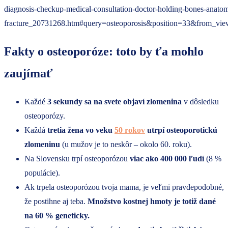
diagnosis-checkup-medical-consultation-doctor-holding-bones-anatom
fracture_20731268.htm#query=osteoporosis&position=33&from_vie
Fakty o osteoporóze: toto by ťa mohlo
zaujímať
Každé
3 sekundy sa na svete objaví zlomenina
v dôsledku
osteoporózy.
Každá
tretia žena vo veku
50 rokov
utrpí osteoporotickú
zlomeninu
(u mužov je to neskôr – okolo 60. roku).
Na Slovensku trpí osteoporózou
viac ako 400 000 ľudí
(8 %
populácie).
Ak trpela osteoporózou tvoja mama, je veľmi pravdepodobné,
že postihne aj teba.
Množstvo kostnej hmoty je totiž dané
na 60 % geneticky.