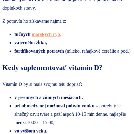
doplnkoch stravy.
Z potravín ho získavame najmä z:
tučných
morských rýb,
vaječného žĺtka,
fortifikovaných potravín
(mlieko, raňajkové cereálie a pod.)
Kedy suplementovať vitamín D?
Vitamín D by si mala svojmu telu dopriať:
v jesenných a zimných mesiacoch,
pri obmedzenej možnosti pobytu vonku
– potrebný je
slnečný osvit tváre a paží aspoň 10-15 min denne, najlepšie
medzi 10:00 – 15:00,
vo vyššom veku,