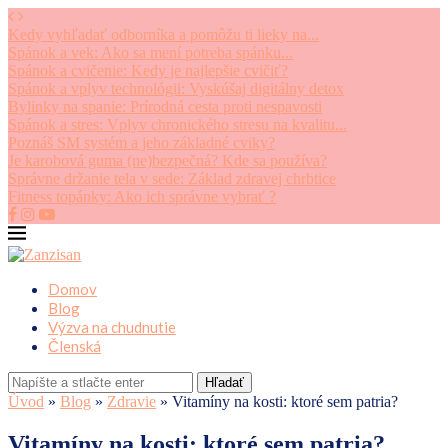
Kedy vyhľadať odborníka a pomôžu ti lieky na...
Spánok a vek: Ako sa mení potreba spánku...
Spánok a cvičenie: Kedy je najlepšie cvičiť?
Spánok a vplyv technológii: Vyskúšaj digitálny detox
Bylinky na spanie: Prírodná cesta proti nespavosti
Spánok a stres: Vplyv chronického stresu na kvalitu...
Poznáš SM systém a jeho základné cviky?
Je karobová guma (ne)bezpečná? Kde sa používa?
Správne držanie tela v sede: Základ zdravej chrbtice
Fitness topánky: Ako ich správne vybrať ?
Domov
Blog
Výzva na chudnutie
Členská
Hľadať
Úvod
»
Blog
»
Zdravie
»
Vitamíny na kosti: ktoré sem patria?
Vitamíny na kosti: ktoré sem patria?