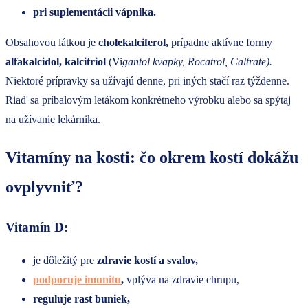
pri suplementácii vápnika.
Obsahovou látkou je
cholekalciferol,
prípadne aktívne formy
alfakalcidol, kalcitriol
(Vi
gantol kvapky, Rocatrol, Caltrate).
Niektoré prípravky sa užívajú denne, pri iných stačí raz týždenne.
Riaď sa príbalovým letákom konkrétneho výrobku alebo sa spýtaj
na užívanie lekárnika.
Vitamíny na kosti: čo okrem kostí dokážu
ovplyvniť?
Vitamín D:
je dôležitý pre
zdravie kostí a svalov,
podporuje imunitu
,
vplýva na zdravie chrupu,
reguluje rast buniek,