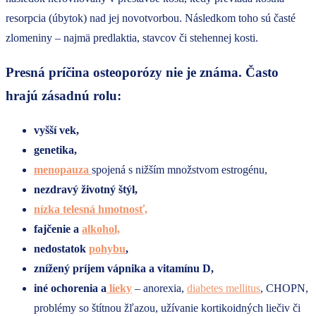
resorpcia (úbytok) nad jej novotvorbou. Následkom toho sú časté
zlomeniny – najmä predlaktia, stavcov či stehennej kosti.
Presná príčina osteoporózy nie je známa. Často
hrajú zásadnú rolu:
vyšší vek,
genetika,
menopauza
spojená s nižším množstvom estrogénu,
nezdravý životný štýl,
nízka telesná hmotnosť,
fajčenie a
alkohol,
nedostatok
pohybu
,
znížený príjem vápnika a vitamínu D,
iné ochorenia a
lieky
– anorexia,
diabetes mellitus
, CHOPN,
problémy so štítnou žľazou, užívanie kortikoidných liečiv či