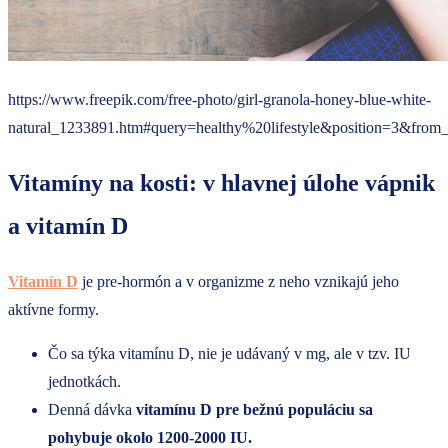
https://www.freepik.com/free-photo/girl-granola-honey-blue-white-
natural_1233891.htm#query=healthy%20lifestyle&position=3&from
Vitamíny na kosti: v hlavnej úlohe vápnik
a vitamín D
Vitamín D
je pre-hormón a v organizme z neho vznikajú jeho
aktívne formy.
Čo sa týka vitamínu D, nie je udávaný v mg, ale v tzv. IU
jednotkách.
Denná dávka
vitamínu D pre bežnú populáciu sa
pohybuje okolo 1200-2000 IU.