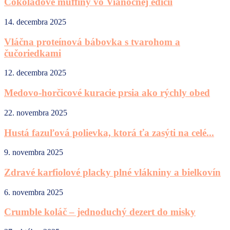
Čokoládové muffiny vo Vianočnej edícii
14. decembra 2025
Vláčna proteínová bábovka s tvarohom a
čučoriedkami
12. decembra 2025
Medovo-horčicové kuracie prsia ako rýchly obed
22. novembra 2025
Hustá fazuľová polievka, ktorá ťa zasýti na celé...
9. novembra 2025
Zdravé karfiolové placky plné vlákniny a bielkovín
6. novembra 2025
Crumble koláč – jednoduchý dezert do misky