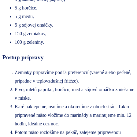
5 g horčice,
5 g medu,
5 g sójovej omáčky,
150 g zemiakov,
100 g zeleniny.
Postup prípravy
Zemiaky pripravíme podľa preferencií (varené alebo pečené,
prípadne v teplovzdušnej fritéze).
Pivo, mletú papriku, horčicu, med a sójovú omáčku zmiešame
v miske.
Karé naklepeme, osolíme a okoreníme z oboch strán. Takto
pripravené mäso vložíme do marinády a marinujeme min. 12
hodín, ideálne cez noc.
Potom mäso rozložíme na pekáč, zalejeme pripravenou