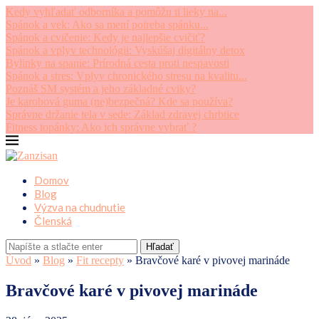
Kedy vyhľadať odborníka a pomôžu ti lieky na...
Spánok a vek: Ako sa mení potreba spánku...
Spánok a cvičenie: Kedy je najlepšie cvičiť?
Spánok a vplyv technológii: Vyskúšaj digitálny detox
Bylinky na spanie: Prírodná cesta proti nespavosti
Spánok a stres: Vplyv chronického stresu na kvalitu...
Poznáš SM systém a jeho základné cviky?
Je karobová guma (ne)bezpečná? Kde sa používa?
Správne držanie tela v sede: Základ zdravej chrbtice
Fitness topánky: Ako ich správne vybrať ?
Domov
Blog
Výzva na chudnutie
Členská
Hľadať
Úvod
»
Blog
»
Fit recepty
»
Bravčové karé v pivovej marináde
Bravčové karé v pivovej marináde