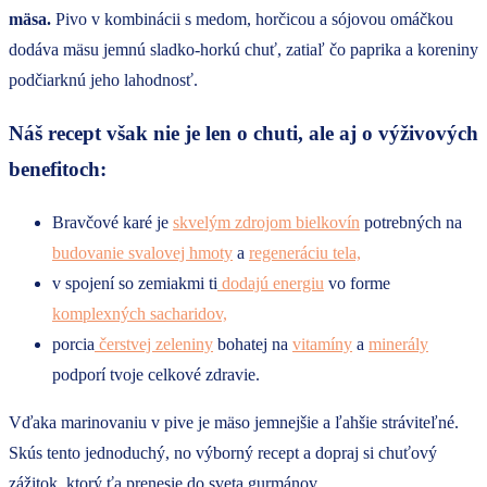
mäsa.
Pivo v kombinácii s medom, horčicou a sójovou omáčkou
dodáva mäsu jemnú sladko-horkú chuť, zatiaľ čo paprika a koreniny
podčiarknú jeho lahodnosť.
Náš recept však nie je len o chuti, ale aj o výživových
benefitoch:
Bravčové karé je
skvelým zdrojom bielkovín
potrebných na
budovanie svalovej hmoty
a
regeneráciu tela,
v spojení so zemiakmi ti
dodajú energiu
vo forme
komplexných sacharidov,
porcia
čerstvej zeleniny
bohatej na
vitamíny
a
minerály
podporí tvoje celkové zdravie.
Vďaka marinovaniu v pive je mäso jemnejšie a ľahšie stráviteľné.
Skús tento jednoduchý, no výborný recept a dopraj si chuťový
zážitok, ktorý ťa prenesie do sveta gurmánov.