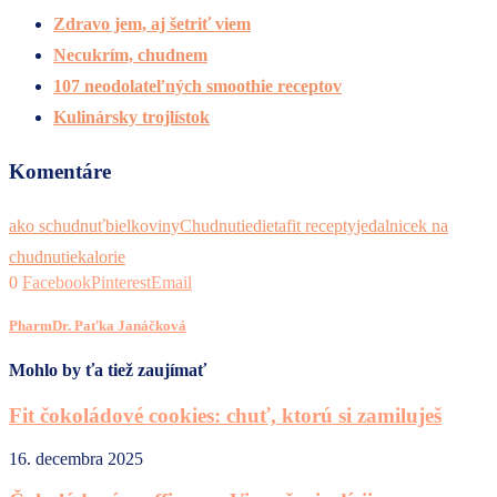
Zdravo jem, aj šetriť viem
Necukrím, chudnem
107 neodolateľných smoothie receptov
Kulinársky trojlístok
Komentáre
ako schudnuť
bielkoviny
Chudnutie
dieta
fit recepty
jedalnicek na
chudnutie
kalorie
0
Facebook
Pinterest
Email
PharmDr. Paťka Janáčková
Mohlo by ťa tiež zaujímať
Fit čokoládové cookies: chuť, ktorú si zamiluješ
16. decembra 2025