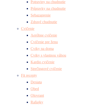
Potraviny na chudnutie
Prípravky na chudnutie
Sebazaprenie
Zdravé chudnutie
Cvičenie
Aeróbne cvičenie
Cvičenie pre ženu
Cviky na doma
Cviky s vlastnou váhou
Kardio cvičenie
Strečingové cvičenie
Fit recepty
Desiata
Obed
Olovrant
Raňajky