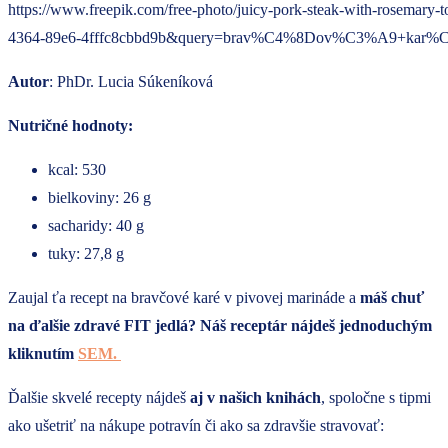
https://www.freepik.com/free-photo/juicy-pork-steak-with-rosem
4364-89e6-4fffc8cbbd9b&query=brav%C4%8Dov%C3%A9+kar
Autor
: PhDr. Lucia Súkeníková
Nutričné hodnoty:
kcal: 530
bielkoviny: 26 g
sacharidy: 40 g
tuky: 27,8 g
Zaujal ťa recept na bravčové karé v pivovej marináde a
máš chuť
na ďalšie zdravé FIT jedlá? Náš receptár nájdeš jednoduchým
kliknutím
SEM.
Ďalšie skvelé recepty nájdeš
aj v našich knihách
, spoločne s tipmi
ako ušetriť na nákupe potravín či ako sa zdravšie stravovať: