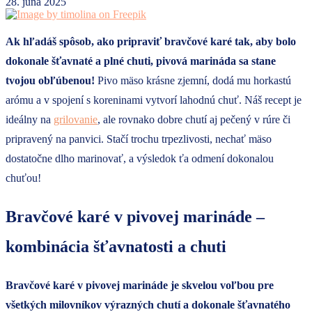
28. júna 2025
Ak hľadáš spôsob, ako pripraviť bravčové karé tak, aby bolo
dokonale šťavnaté a plné chuti, pivová marináda sa stane
tvojou obľúbenou!
Pivo mäso krásne zjemní, dodá mu horkastú
arómu a v spojení s koreninami vytvorí lahodnú chuť. Náš recept je
ideálny na
grilovanie
, ale rovnako dobre chutí aj pečený v rúre či
pripravený na panvici. Stačí trochu trpezlivosti, nechať mäso
dostatočne dlho marinovať, a výsledok ťa odmení dokonalou
chuťou!
Bravčové karé v pivovej marináde –
kombinácia šťavnatosti a chuti
Bravčové karé v pivovej marináde je skvelou voľbou pre
všetkých milovníkov výrazných chutí a dokonale šťavnatého