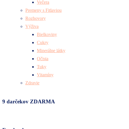
Večera
Premeny s Fitlaviou
Rozhovory
Výživa
Bielkoviny
Cukry
Minerálne látky
Očista
Tuky
Vitamíny
Zdravie
9 darčekov ZDARMA