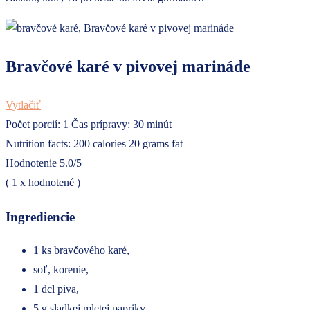
Bravčové karé v pivovej marináde
Vytlačiť
Počet porcií:
1
Čas prípravy:
30 minút
Nutrition facts:
200 calories
20 grams fat
Hodnotenie
5.0
/5
(
1
x hodnotené )
Ingrediencie
1 ks bravčového karé,
soľ, korenie,
1 dcl piva,
5 g sladkej mletej papriky,