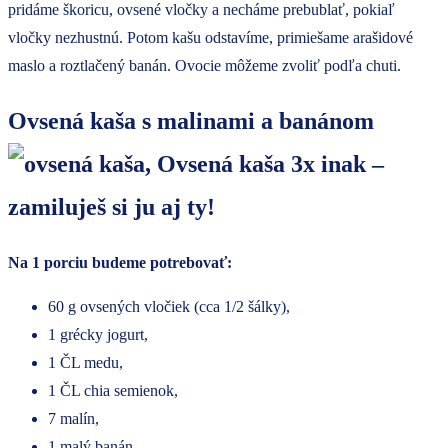
pridáme škoricu, ovsené vločky a necháme prebublať, pokiaľ
vločky nezhustnú. Potom kašu odstavíme, primiešame arašidové
maslo a roztlačený banán. Ovocie môžeme zvoliť podľa chuti.
Ovsená kaša s malinami a banánom
Na 1 porciu budeme potrebovať:
60 g ovsených vločiek (cca 1/2 šálky),
1 grécky jogurt,
1 ČL medu,
1 ČL chia semienok,
7 malín,
1 malý banán,