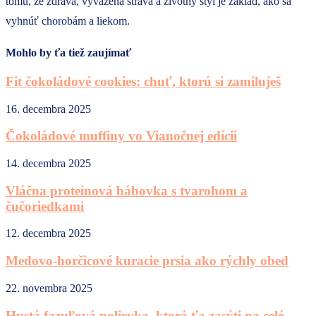
tomu, že zdravá, vyvážená strava a životný štýl je základ, ako sa
vyhnúť chorobám a liekom.
Mohlo by ťa tiež zaujímať
Fit čokoládové cookies: chuť, ktorú si zamiluješ
16. decembra 2025
Čokoládové muffiny vo Vianočnej edícii
14. decembra 2025
Vláčna proteínová bábovka s tvarohom a
čučoriedkami
12. decembra 2025
Medovo-horčicové kuracie prsia ako rýchly obed
22. novembra 2025
Hustá fazuľová polievka, ktorá ťa zasýti na celé...