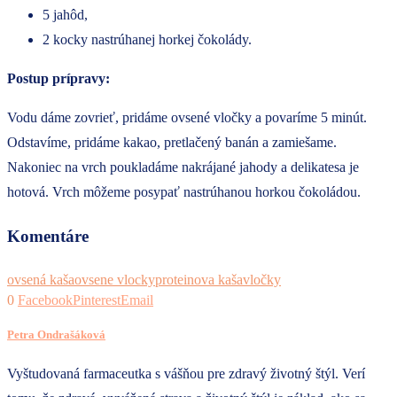
5 jahôd,
2 kocky nastrúhanej horkej čokolády.
Postup prípravy:
Vodu dáme zovrieť, pridáme ovsené vločky a povaríme 5 minút.
Odstavíme, pridáme kakao, pretlačený banán a zamiešame.
Nakoniec na vrch poukladáme nakrájané jahody a delikatesa je
hotová. Vrch môžeme posypať nastrúhanou horkou čokoládou.
Komentáre
ovsená kaša
ovsene vlocky
proteinova kaša
vločky
0
Facebook
Pinterest
Email
Petra Ondrašáková
Vyštudovaná farmaceutka s vášňou pre zdravý životný štýl. Verí