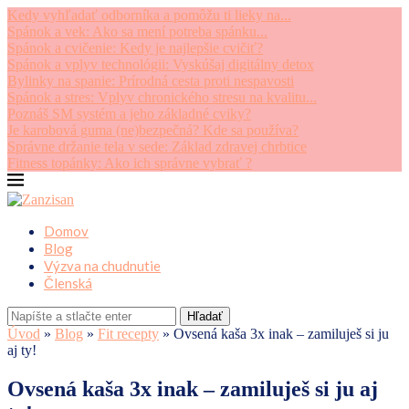
Kedy vyhľadať odborníka a pomôžu ti lieky na...
Spánok a vek: Ako sa mení potreba spánku...
Spánok a cvičenie: Kedy je najlepšie cvičiť?
Spánok a vplyv technológii: Vyskúšaj digitálny detox
Bylinky na spanie: Prírodná cesta proti nespavosti
Spánok a stres: Vplyv chronického stresu na kvalitu...
Poznáš SM systém a jeho základné cviky?
Je karobová guma (ne)bezpečná? Kde sa používa?
Správne držanie tela v sede: Základ zdravej chrbtice
Fitness topánky: Ako ich správne vybrať ?
Domov
Blog
Výzva na chudnutie
Členská
Hľadať
Úvod
»
Blog
»
Fit recepty
»
Ovsená kaša 3x inak – zamiluješ si ju
aj ty!
Ovsená kaša 3x inak – zamiluješ si ju aj