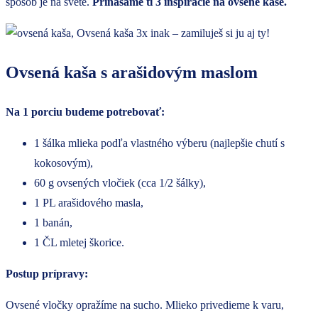
spôsob je na svete.
Prinášame ti 3 inšpirácie na ovsené kaše.
Ovsená kaša s arašidovým maslom
Na 1 porciu budeme potrebovať:
1 šálka mlieka podľa vlastného výberu (najlepšie chutí s
kokosovým),
60 g ovsených vločiek (cca 1/2 šálky),
1 PL arašidového masla,
1 banán,
1 ČL mletej škorice.
Postup prípravy:
Ovsené vločky opražíme na sucho. Mlieko privedieme k varu,