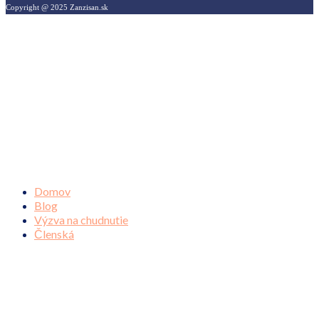
Copyright @ 2025 Zanzisan.sk
Domov
Blog
Výzva na chudnutie
Členská