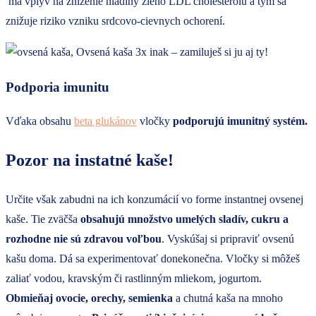
má vplyv na zníženie hladiny zlého LDL cholesterolu a tým sa
znižuje riziko vzniku srdcovo-cievnych ochorení.
Podporia imunitu
Vďaka obsahu
beta glukánov
vločky
podporujú imunitný systém.
Pozor na instatné kaše!
Určite však zabudni na ich konzumácií vo forme instantnej ovsenej
kaše. Tie zväčša
obsahujú množstvo umelých sladív, cukru a
rozhodne nie sú zdravou voľbou
. Vyskúšaj si pripraviť ovsenú
kašu doma. Dá sa experimentovať donekonečna. Vločky si môžeš
zaliať vodou, kravským či rastlinným mliekom, jogurtom.
Obmieňaj ovocie, orechy, semienka
a chutná kaša na mnoho