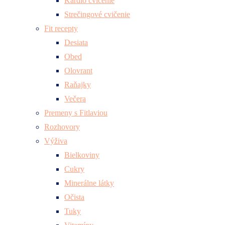
Kardio cvičenie
Strečingové cvičenie
Fit recepty
Desiata
Obed
Olovrant
Raňajky
Večera
Premeny s Fitlaviou
Rozhovory
Výživa
Bielkoviny
Cukry
Minerálne látky
Očista
Tuky