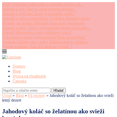
Kedy vyhľadať odborníka a pomôžu ti lieky na...
Spánok a vek: Ako sa mení potreba spánku...
Spánok a cvičenie: Kedy je najlepšie cvičiť?
Spánok a vplyv technológii: Vyskúšaj digitálny detox
Bylinky na spanie: Prírodná cesta proti nespavosti
Spánok a stres: Vplyv chronického stresu na kvalitu...
Poznáš SM systém a jeho základné cviky?
Je karobová guma (ne)bezpečná? Kde sa používa?
Správne držanie tela v sede: Základ zdravej chrbtice
Fitness topánky: Ako ich správne vybrať ?
Domov
Blog
Výzva na chudnutie
Členská
Hľadať
Úvod
»
Blog
»
Fit recepty
»
Jahodový koláč so želatínou ako svieži
letný dezert
Jahodový koláč so želatínou ako svieži