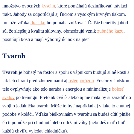
množstvo ovocných
kyselín
, ktoré pomáhajú dezinfikovať tráviaci
trakt. Jahody sa odporúčajú aj ľuďom s vysokým krvným tlakom,
pretože vďaka
draslíku
ho pomáha znižovať. Ďalšie benefity jahôd
sú, že zlepšujú kvalitu skloviny, obmedzujú vznik
zubného kazu
,
posilňujú kosti a majú výborný účinok na pleť.
Tvaroh
Tvaroh
je bohatý na fosfor a spolu s vápnikom budujú silné kosti a
tak ich chráni pred zlomeninami aj
osteoporózou
. Fosfor v ľudskom
tele ovplyvňuje ako telo narába s energiou a minimalizuje
bolesť
svalov
po tréningu. Preto ak cvičíš alebo aj nie mala by si zaradiť do
svojho jedálnička tvaroh. Môže to byť napríklad aj v takejto chutnej
podobe v koláči. Vďaka bielkovinám v tvarohu sa budeš cítiť plnšie
čo ti pomôže pri chudnutí alebo udržaní váhy (nebudeš mať chuť
každú chvíľu vyjedať chladničku).