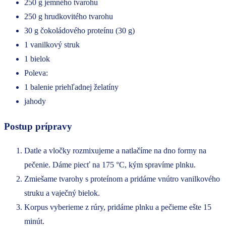
250 g jemného tvarohu
250 g hrudkovitého tvarohu
30 g čokoládového proteínu (30 g)
1 vanilkový struk
1 bielok
Poleva:
1 balenie priehľadnej želatíny
jahody
Postup prípravy
Datle a vločky rozmixujeme a natlačíme na dno formy na
pečenie. Dáme piecť na 175 °C, kým spravíme plnku.
Zmiešame tvarohy s proteínom a pridáme vnútro vanilkového
struku a vaječný bielok.
Korpus vyberieme z rúry, pridáme plnku a pečieme ešte 15
minút.