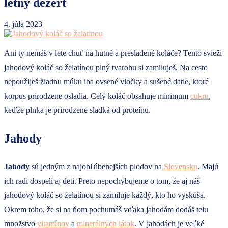
letný dezert
4. júla 2023
Ani ty nemáš v lete chuť na hutné a presladené koláče? Tento svieži
jahodový koláč so želatínou plný tvarohu si zamiluješ. Na cesto
nepoužiješ žiadnu múku iba ovsené vločky a sušené datle, ktoré
korpus prirodzene osladia. Celý koláč obsahuje minimum
cukru
,
keďže plnka je prirodzene sladká od proteínu.
Jahody
Jahody
sú jedným z najobľúbenejších plodov na
Slovensku
. Majú
ich radi dospelí aj deti. Preto nepochybujeme o tom, že aj náš
jahodový koláč so želatínou si zamiluje každý, kto ho vyskúša.
Okrem toho, že si na ňom pochutnáš vďaka jahodám dodáš telu
množstvo
vitamínov
a
minerálnych látok
. V jahodách je veľké