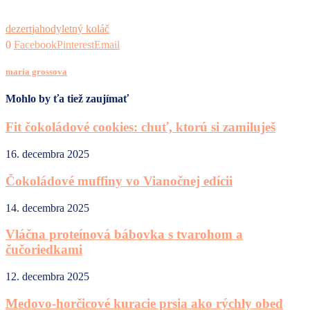
dezert
jahody
letný koláč
0
Facebook
Pinterest
Email
maria grossova
Mohlo by ťa tiež zaujímať
Fit čokoládové cookies: chuť, ktorú si zamiluješ
16. decembra 2025
Čokoládové muffiny vo Vianočnej edícii
14. decembra 2025
Vláčna proteínová bábovka s tvarohom a
čučoriedkami
12. decembra 2025
Medovo-horčicové kuracie prsia ako rýchly obed