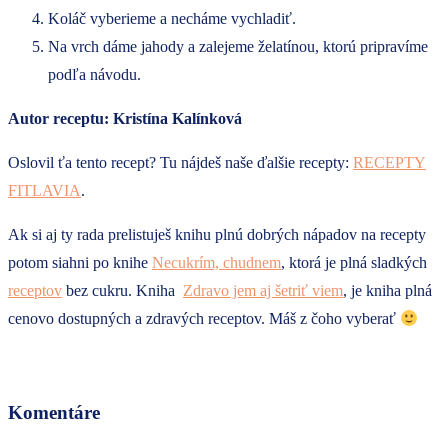
Koláč vyberieme a necháme vychladiť.
Na vrch dáme jahody a zalejeme želatínou, ktorú pripravíme
podľa návodu.
Autor receptu: Kristína Kalínková
Oslovil ťa tento recept? Tu nájdeš naše ďalšie recepty:
RECEPTY
FITLAVIA
.
Ak si aj ty rada prelistuješ knihu plnú dobrých nápadov na recepty
potom siahni po knihe
Necukrím, chudnem
, ktorá je plná sladkých
receptov
bez cukru. Kniha
Zdravo jem aj šetriť viem
, je kniha plná
cenovo dostupných a zdravých receptov. Máš z čoho vyberať
Komentáre