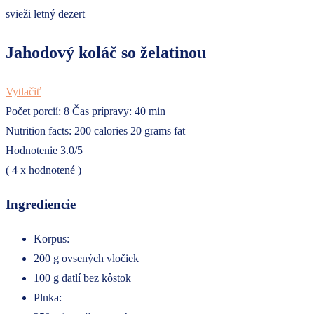
Jahodový koláč so želatinou
Vytlačiť
Počet porcií:
8
Čas prípravy:
40 min
Nutrition facts:
200 calories
20 grams fat
Hodnotenie
3.0
/5
(
4
x hodnotené )
Ingrediencie
Korpus:
200 g ovsených vločiek
100 g datlí bez kôstok
Plnka: