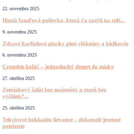
22. novembra 2025
Hustá fazuľová polievka, ktorá ťa zasýti na celé...
9. novembra 2025
Zdravé karfiolové placky plné vlákniny a bielkovín
6. novembra 2025
Crumble koláč – jednoduchý dezert do misky
27. októbra 2025
Zemiakový šalát bez majonézy a rezeň bez
výčitiek?...
25. októbra 2025
Tekvicové hokkaido lievance – dokonalé jesenné
potešenie