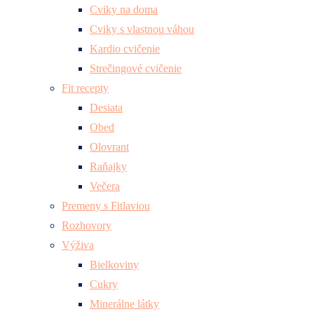
Cviky na doma
Cviky s vlastnou váhou
Kardio cvičenie
Strečingové cvičenie
Fit recepty
Desiata
Obed
Olovrant
Raňajky
Večera
Premeny s Fitlaviou
Rozhovory
Výživa
Bielkoviny
Cukry
Minerálne látky