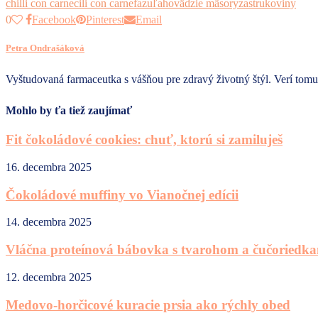
chilli con carne
cili con carne
fazuľa
hovädzie mäso
ryza
strukoviny
0
Facebook
Pinterest
Email
Petra Ondrašáková
Vyštudovaná farmaceutka s vášňou pre zdravý životný štýl. Verí tomu,
Mohlo by ťa tiež zaujímať
Fit čokoládové cookies: chuť, ktorú si zamiluješ
16. decembra 2025
Čokoládové muffiny vo Vianočnej edícii
14. decembra 2025
Vláčna proteínová bábovka s tvarohom a čučoriedk
12. decembra 2025
Medovo-horčicové kuracie prsia ako rýchly obed