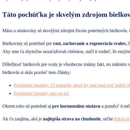
Táto pochúťka je skvelým zdrojom bielkov
Mäso a strukoviny sú skvelými zdrojmi životu potrebných bielkovín. F
Bielkoviny sú potrebné pre
rast, zachovanie a regeneráciu svalov,
č
Aby sme ťa zbytočne nezaťažovali chémiou, stačí ti vedieť, že enzýmy
Dôležitosť bielkovín pre svaly je všeobecne známy fakt, no málokto vi
bielkovín si skús pozrieť tieto články:
Posilnenie imunity: 15 potravín, ktoré by sme mali jesť každý 
Posilnenie imunity; ako na to?
Okrem toho sú potrebné aj
pre hormonálnu sústavu
a pomôcť ti m
Ak ťa zaujíma, aká je
najlepšia strava na chudnutie
, určite
klikni s