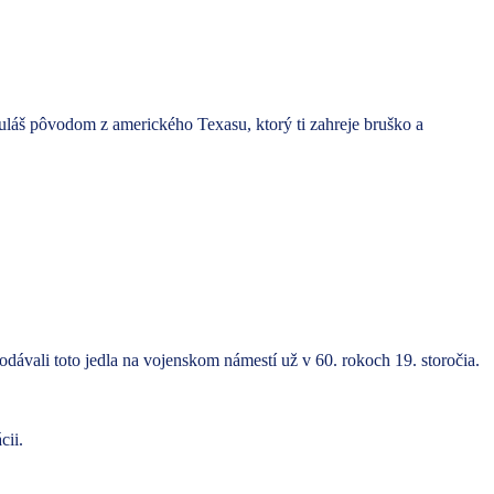
 guláš pôvodom z amerického Texasu, ktorý ti zahreje bruško a
podávali toto jedla na vojenskom námestí už v 60. rokoch 19. storočia.
cii.