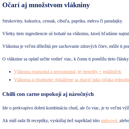
Očarí aj množstvom vlákniny
Strukoviny, kukurica, cesnak, cibuľa, paprika, mrkva či paradajky.
Všetky tieto ingrediencie sú bohaté na vlákninu, ktorú hľadáme najm
Vláknina je veľmi dôležitá pre zachovanie zdravých čriev, môže ti po
O vláknine sa oplatí určite vedieť viac, k čomu ti pomôžu tieto články
Vláknina rozpustná a nerozpustná, jej benefity + jedálniček
Vláknina a chudnutie: dokážeme sa zbaviť tuku vďaka jednodu
Chilli con carne uspokojí aj náročných
Ide o prekvapivo dobrú kombináciu chutí, ale čo viac, je to veľmi vý
Ak máš rada fit receptíky, vyskúšaj tiež napríklad túto
mrkvovú
aleb