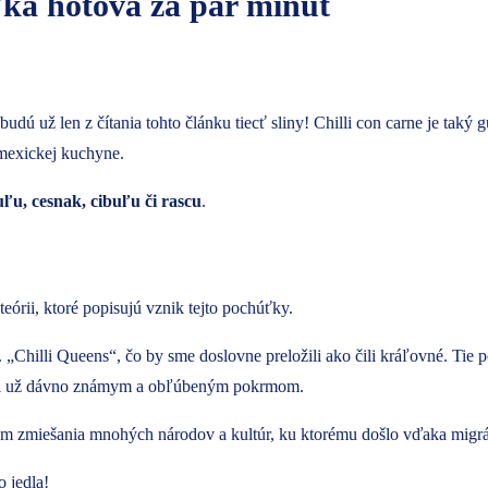
ťka hotová za pár minút
dú už len z čítania tohto článku tiecť sliny! Chilli con carne je taký
 mexickej kuchyne.
uľu, cesnak, cibuľu či rascu
.
teórii, ktoré popisujú vznik tejto pochúťky.
. „Chilli Queens“, čo by sme doslovne preložili ako čili kráľovné. Tie 
 bol už dávno známym a obľúbeným pokrmom.
dkom zmiešania mnohých národov a kultúr, ku ktorému došlo vďaka migrá
o jedla!