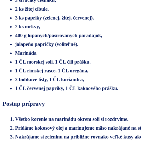
3 strúčiky cesnaku,
2 ks žltej cibule,
3 ks papriky (zelenej, žltej, červenej),
2 ks mrkvy,
400 g lúpaných/pasírovaných paradajok,
jalapeňo papričky (voliteľné).
Marináda
1 ČL morskej soli, 1 ČL čili prášku,
1 ČL rímskej rasce, 1 ČL oregána,
2 bobkové listy, 1 ČL koriandra,
1 ČL červenej papriky, 1 ČL kakaového prášku.
Postup prípravy
Všetko korenie na marinádu okrem soli si rozdrvíme.
Pridáme kokosový olej a marinujeme mäso nakrájané na st
Nakrájame si zeleninu na približne rovnako veľké kusy ak