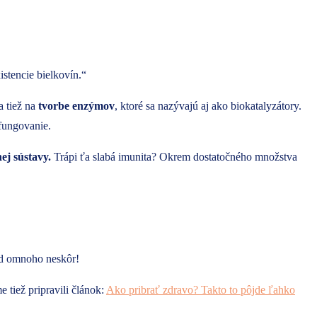
istencie bielkovín.“
 tiež na
tvorbe enzýmov
, ktoré sa nazývajú aj ako biokatalyzátory.
 fungovanie.
ej sústavy.
Trápi ťa slabá imunita? Okrem dostatočného množstva
lad omnoho neskôr!
e tiež pripravili článok:
Ako pribrať zdravo? Takto to pôjde ľahko