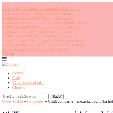
Kedy vyhľadať odborníka a pomôžu ti lieky na...
Spánok a vek: Ako sa mení potreba spánku...
Spánok a cvičenie: Kedy je najlepšie cvičiť?
Spánok a vplyv technológii: Vyskúšaj digitálny detox
Bylinky na spanie: Prírodná cesta proti nespavosti
Spánok a stres: Vplyv chronického stresu na kvalitu...
Poznáš SM systém a jeho základné cviky?
Je karobová guma (ne)bezpečná? Kde sa používa?
Správne držanie tela v sede: Základ zdravej chrbtice
Fitness topánky: Ako ich správne vybrať ?
Domov
Blog
Výzva na chudnutie
Členská
Hľadať
Úvod
»
Blog
»
Fit recepty
»
Chilli con carne – mexická pochúťka hot