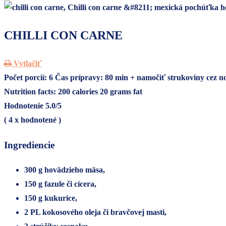
CHILLI CON CARNE
Vytlačiť
Počet porcií:
6
Čas prípravy:
80 min + namočiť strukoviny cez n
Nutrition facts:
200 calories
20 grams fat
Hodnotenie
5.0
/5
(
4
x hodnotené )
Ingrediencie
300 g hovädzieho mäsa,
150 g fazule či cícera,
150 g kukurice,
2 PL kokosového oleja či bravčovej masti,