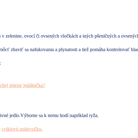
ä v zelenine, ovocí či ovsených vločkách a iných pšeničných a ovsenýc
môcť zbaviť sa nafukovania a plynatosti a tiež pomáha kontrolovať hlad
:
chej zmene jedálnička?
živné jedlo.Výborne sa k nemu hodí napríklad ryža.
o
cviklovú polievočku.