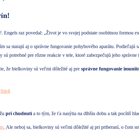
ín!
. Engels raz povedal: „Život je vo svojej podstate osobitnou formou ex
ím sa starajú aj o správne fungovanie pohybového aparátu. Podieľajú sa
 sú potrebné pre rôzne reakcie v tele, ktoré zabezpečujú jeho správne
e, že bielkoviny sú veľmi dôležité aj pre
správne fungovanie imunitn
týždeň
ôžu
pri chudnutí
a to tým, že ťa nasýtia na dlhšiu dobu a tak pocítiš h
em.
Ale neboj sa, bielkoviny sú veľmi dôležité aj pri priberaní, o čom sm