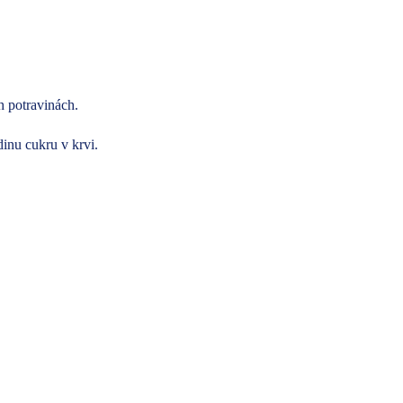
h potravinách.
inu cukru v krvi.