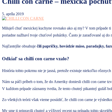
Chilli con carne – mexická pochú
5. apríla 2019
Miluješ chuť mexickej kuchyne rovnako ako aj my? V tom prípade ti bu
poriadne nažhaví tvoje chuťové poháriky. Často je zaraďované aj do
Najčastejšie obsahuje
čili papričky, hovädzie mäso, paradajky, faz
Odkiaľ sa chilli con carne vzalo?
História tohto pokrmu nie je jasná, pretože existuje niekoľko rôznych 
Nám sa páči príbeh o tom, že do Ameriky doniesli chilli con carne tzv
V každom prípade záznamy tvrdia, že tento chutný pikantný guláš
Zo všetkých teórii však vieme posúdiť, že chilli con carne je výsle
My sme ti pripravili chutný a výživný recept na prípadu tohto skveléh