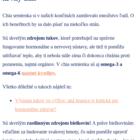
Chia semienka si v našich končinách zamilovalo množstvo ľudí. O
ich benefitoch by sa dalo písať na niekoľko strán.
Sú skvelým
zdrojom tukov
, ktoré potrebuješ na správne
fungovanie hormonálne a nervovej sústavy, ale tiež ti pomôžu
udržiavať teplo, aby ti nebola stále zima či dokonca chránia proti
poraneniu, najmä orgánov. V chia semienka sú aj
omega-3 a
omega-6
mastné kyseliny.
Všetko dôležité o tukoch nájdeš tu:
Význam tukov vo výžive: aká hranica je kritická pre
hormonálne zdravie?
Sú skvelým
rastlinným zdrojom bielkovín!
A práve bielkovinám
vďačíme za budovanie svalovej hmoty, čo nám pomôže upraviť