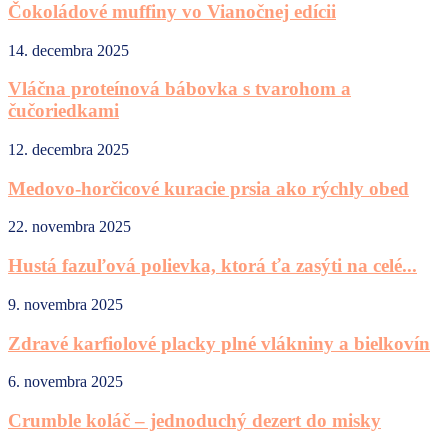
Čokoládové muffiny vo Vianočnej edícii
14. decembra 2025
Vláčna proteínová bábovka s tvarohom a
čučoriedkami
12. decembra 2025
Medovo-horčicové kuracie prsia ako rýchly obed
22. novembra 2025
Hustá fazuľová polievka, ktorá ťa zasýti na celé...
9. novembra 2025
Zdravé karfiolové placky plné vlákniny a bielkovín
6. novembra 2025
Crumble koláč – jednoduchý dezert do misky