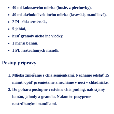
40 ml kokosového mlieka (husté, z plechovky),
40 ml akéhokoľvek iného mlieka (kravské, mandľové),
2 PL chia semienok,
5 jahôd,
hrsť granoly alebo iné vločky,
1 menší banán,
1 PL nastrúhaných mandlí.
Postup prípravy
Mlieka zmiešame s chia semienkami. Necháme odstáť 15
minút, opäť premiešame a necháme v noci v chladničke.
Do pohára postupne vrstvíme chia puding, nakrájaný
banán, jahody a granolu. Nakoniec posypeme
nastrúhanými mandľami.