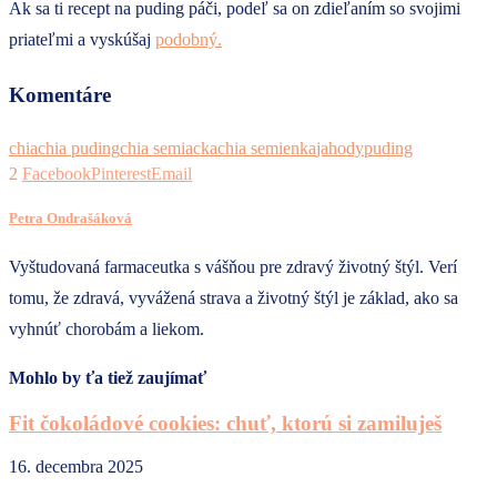
Ak sa ti recept na puding páči, podeľ sa on zdieľaním so svojimi
priateľmi a vyskúšaj
podobný.
Komentáre
chia
chia puding
chia semiacka
chia semienka
jahody
puding
2
Facebook
Pinterest
Email
Petra Ondrašáková
Vyštudovaná farmaceutka s vášňou pre zdravý životný štýl. Verí
tomu, že zdravá, vyvážená strava a životný štýl je základ, ako sa
vyhnúť chorobám a liekom.
Mohlo by ťa tiež zaujímať
Fit čokoládové cookies: chuť, ktorú si zamiluješ
16. decembra 2025