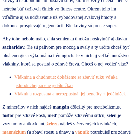
krivky a nadobudnúť tú postavu snov, ktorú si vždy chcela – len sa
netreba báť ťažkých činiek vo fitness centre. Okrem toho im
vďačíme aj za udržiavanie už vybudovanej svalovej hmoty a
dokonca prospievajú regenerácii. Bielkoviny sú proste super.
Aby toho nebolo málo, chia semienka ti môžu poskytnúť aj dávku
sacharidov.
Tie sú palivom pre mozog a svaly a ty určite chceš byť
plná energie a výkonná na tréningoch. Je v nich aj veľké množstvo
vlákniny, ktorá sa postará o zdravé črevá. Chceš o nej vedieť viac?
Vláknina a chudnutie: dokážeme sa zbaviť tuku vďaka
jednoduchej zmene jedálnička?
Vláknina rozpustná a nerozpustná, jej benefity + jedálniček
Z minerálov v nich nájdeš
mangán
dôležitý pre metabolizmus,
fosfor
pre zdravé kosti,
meď
pomôže zdravému srdcu,
selén
je
významný antioxidant,
železo
nájdeš v červených krvinkách,
magnézium
ťa zbaví stresu a únavy a
vápnik
potrebuješ pre zdravé