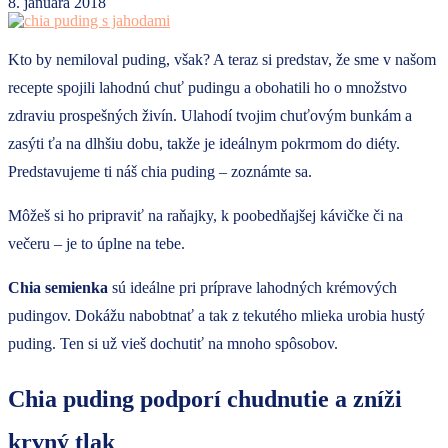
8. januára 2018
Kto by nemiloval puding, však? A teraz si predstav, že sme v našom
recepte spojili lahodnú chuť pudingu a obohatili ho o množstvo
zdraviu prospešných živín. Ulahodí tvojim chuťovým bunkám a
zasýti ťa na dlhšiu dobu, takže je ideálnym pokrmom do diéty.
Predstavujeme ti náš chia puding – zoznámte sa.
Môžeš si ho pripraviť na raňajky, k poobedňajšej kávičke či na
večeru – je to úplne na tebe.
Chia semienka
sú ideálne pri príprave lahodných krémových
pudingov. Dokážu nabobtnať a tak z tekutého mlieka urobia hustý
puding. Ten si už vieš dochutiť na mnoho spôsobov.
Chia puding podporí chudnutie a zníži
krvný tlak