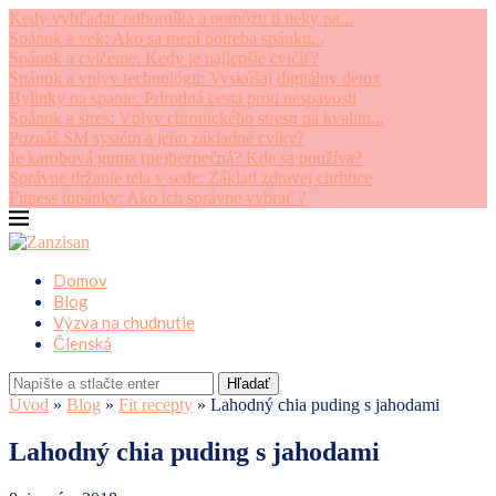
Kedy vyhľadať odborníka a pomôžu ti lieky na...
Spánok a vek: Ako sa mení potreba spánku...
Spánok a cvičenie: Kedy je najlepšie cvičiť?
Spánok a vplyv technológii: Vyskúšaj digitálny detox
Bylinky na spanie: Prírodná cesta proti nespavosti
Spánok a stres: Vplyv chronického stresu na kvalitu...
Poznáš SM systém a jeho základné cviky?
Je karobová guma (ne)bezpečná? Kde sa používa?
Správne držanie tela v sede: Základ zdravej chrbtice
Fitness topánky: Ako ich správne vybrať ?
Domov
Blog
Výzva na chudnutie
Členská
Hľadať
Úvod
»
Blog
»
Fit recepty
»
Lahodný chia puding s jahodami
Lahodný chia puding s jahodami