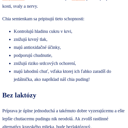
kosti, svaly a nervy.
Chia semienkam sa pripisujú tieto schopnosti:
Kontrolujú hladinu cukru v krvi,
znižujú krvný tlak,
majú antioxidačné účinky,
podporujú chudnutie,
znižujú riziko srdcových ochorení,
majú lahodnú chuť, vďaka ktorej ich ľahko zaradíš do
jedálnička, ako napríklad náš chia puding!
Bez laktózy
Príprava je úplne jednoduchá a takémuto dobre vyzerajúcemu a ešte
lepšie chutiacemu pudingu nik neodolá. Ak zvolíš rastlinné
alternatívy kravského mlieka, bude bezlaktózový.