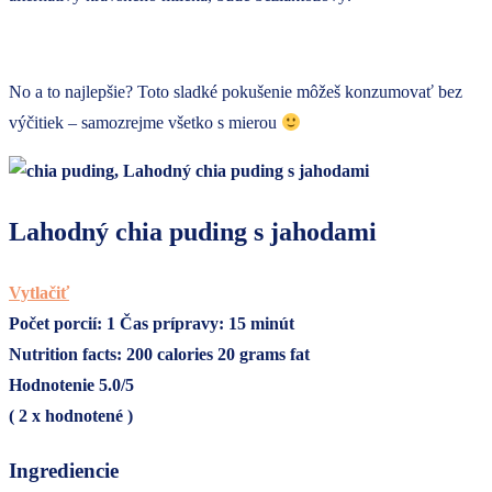
No a to najlepšie? Toto sladké pokušenie môžeš konzumovať bez
výčitiek – samozrejme všetko s mierou
Lahodný chia puding s jahodami
Vytlačiť
Počet porcií:
1
Čas prípravy:
15 minút
Nutrition facts:
200 calories
20 grams fat
Hodnotenie
5.0
/5
(
2
x hodnotené )
Ingrediencie