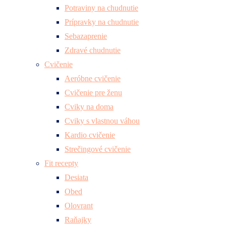
Potraviny na chudnutie
Prípravky na chudnutie
Sebazaprenie
Zdravé chudnutie
Cvičenie
Aeróbne cvičenie
Cvičenie pre ženu
Cviky na doma
Cviky s vlastnou váhou
Kardio cvičenie
Strečingové cvičenie
Fit recepty
Desiata
Obed
Olovrant
Raňajky