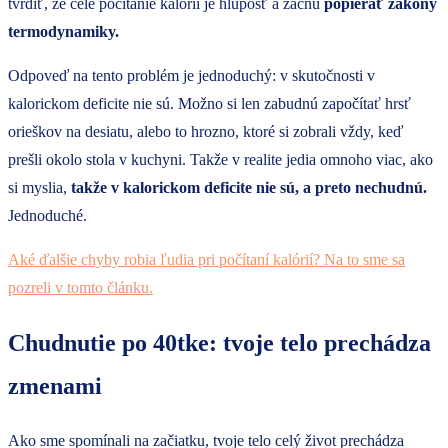
tvrdiť, že celé počítanie kalórii je hlúposť a začnú
popierať zákony
termodynamiky.
Odpoveď na tento problém je jednoduchý: v skutočnosti v
kalorickom deficite nie sú. Možno si len zabudnú započítať hrsť
orieškov na desiatu, alebo to hrozno, ktoré si zobrali vždy, keď
prešli okolo stola v kuchyni. Takže v realite jedia omnoho viac, ako
si myslia,
takže v kalorickom deficite nie sú, a preto nechudnú.
Jednoduché.
Aké ďalšie chyby robia ľudia pri počítaní kalórií? Na to sme sa
pozreli v tomto článku.
Chudnutie po 40tke: tvoje telo prechádza
zmenami
Ako sme spomínali na začiatku, tvoje telo celý život prechádza