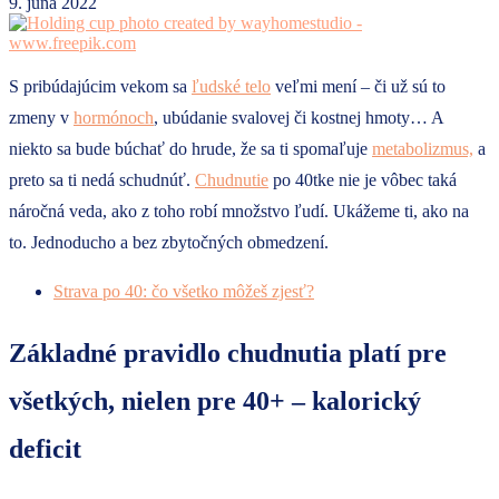
9. júna 2022
S pribúdajúcim vekom sa
ľudské telo
veľmi mení – či už sú to
zmeny v
hormónoch
, ubúdanie svalovej či kostnej hmoty… A
niekto sa bude búchať do hrude, že sa ti spomaľuje
metabolizmus,
a
preto sa ti nedá schudnúť.
Chudnutie
po 40tke nie je vôbec taká
náročná veda, ako z toho robí množstvo ľudí. Ukážeme ti, ako na
to. Jednoducho a bez zbytočných obmedzení.
Strava po 40: čo všetko môžeš zjesť?
Základné pravidlo chudnutia platí pre
všetkých, nielen pre 40+ – kalorický
deficit