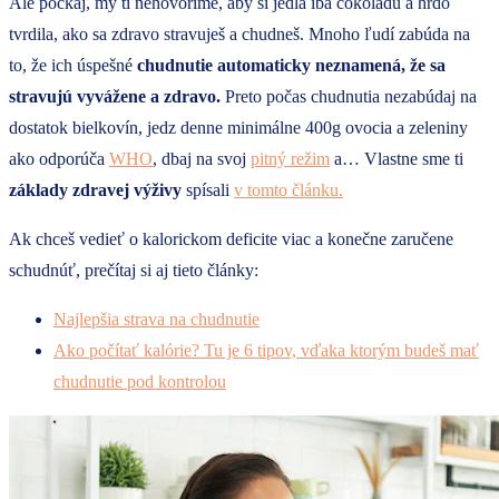
Ale počkaj, my ti nehovoríme, aby si jedla iba čokoládu a hrdo
tvrdila, ako sa zdravo stravuješ a chudneš. Mnoho ľudí zabúda na
to, že ich úspešné
chudnutie automaticky neznamená, že sa
stravujú vyvážene a zdravo.
Preto počas chudnutia nezabúdaj na
dostatok bielkovín, jedz denne minimálne 400g ovocia a zeleniny
ako odporúča
WHO
, dbaj na svoj
pitný režim
a… Vlastne sme ti
základy zdravej výživy
spísali
v tomto článku.
Ak chceš vedieť o kalorickom deficite viac a konečne zaručene
schudnúť, prečítaj si aj tieto články:
Najlepšia strava na chudnutie
Ako počítať kalórie? Tu je 6 tipov, vďaka ktorým budeš mať
chudnutie pod kontrolou