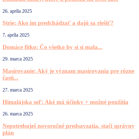
26. apríla 2025
Strie: Ako im predchádzať a dajú sa riešiť?
7. apríla 2025
Domáce fitko: Čo všetko by si si mala...
29. marca 2025
Masírovanie: Aký je význam masírovania pre rôzne
časti...
27. marca 2025
Himalájska soľ: Aké má účinky + možné použitia
26. marca 2025
Nepotrebuješ novoročné predsavzatia, stačí správny
plán