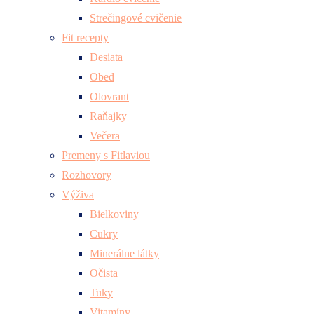
Strečingové cvičenie
Fit recepty
Desiata
Obed
Olovrant
Raňajky
Večera
Premeny s Fitlaviou
Rozhovory
Výživa
Bielkoviny
Cukry
Minerálne látky
Očista
Tuky
Vitamíny