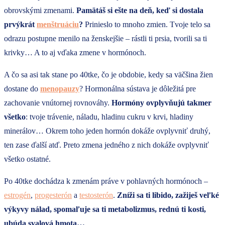
obrovskými zmenami.
Pamätáš si ešte na deň, keď si dostala
prvýkrát
menštruáciu
?
Prinieslo to mnoho zmien. Tvoje telo sa
odrazu postupne menilo na ženskejšie – rástli ti prsia, tvorili sa ti
krivky… A to aj vďaka zmene v hormónoch.
A čo sa asi tak stane po 40tke, čo je obdobie, kedy sa väčšina žien
dostane do
menopauzy
? Hormonálna sústava je dôležitá pre
zachovanie vnútornej rovnováhy.
Hormóny ovplyvňujú takmer
všetko
: tvoje trávenie, náladu, hladinu cukru v krvi, hladiny
minerálov… Okrem toho jeden hormón dokáže ovplyvniť druhý,
ten zase ďalší atď. Preto zmena jedného z nich dokáže ovplyvniť
všetko ostatné.
Po 40tke dochádza k zmenám práve v pohlavných hormónoch –
estrogén
,
progesterón
a
testosterón
.
Zníži sa ti libido, zažiješ veľké
výkyvy nálad, spomaľuje sa ti metabolizmus, rednú ti kosti,
ubúda svalová hmota…