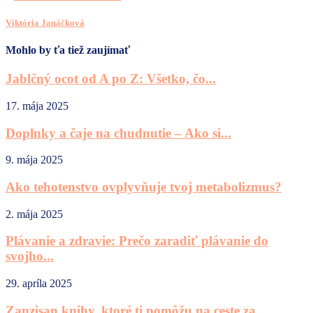
Viktória Janáčková
Mohlo by ťa tiež zaujímať
Jablčný ocot od A po Z: Všetko, čo...
17. mája 2025
Doplnky a čaje na chudnutie – Ako si...
9. mája 2025
Ako tehotenstvo ovplyvňuje tvoj metabolizmus?
2. mája 2025
Plávanie a zdravie: Prečo zaradiť plávanie do
svojho...
29. apríla 2025
Zanzisan knihy, ktoré ti pomôžu na ceste za...