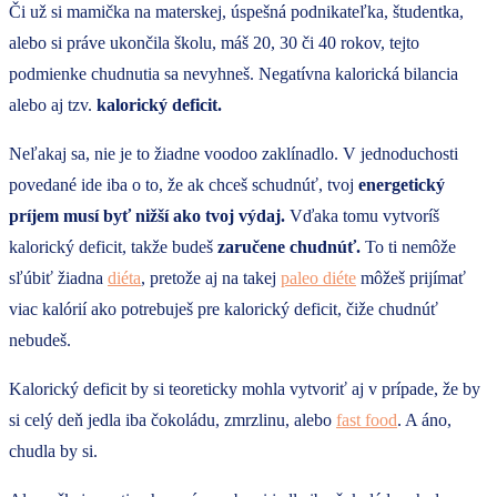
Či už si mamička na materskej, úspešná podnikateľka, študentka,
alebo si práve ukončila školu, máš 20, 30 či 40 rokov, tejto
podmienke chudnutia sa nevyhneš. Negatívna kalorická bilancia
alebo aj tzv.
kalorický deficit.
Neľakaj sa, nie je to žiadne voodoo zaklínadlo. V jednoduchosti
povedané ide iba o to, že ak chceš schudnúť, tvoj
energetický
príjem musí byť nižší ako tvoj výdaj.
Vďaka tomu vytvoríš
kalorický deficit, takže budeš
zaručene chudnúť.
To ti nemôže
sľúbiť žiadna
diéta
, pretože aj na takej
paleo diéte
môžeš prijímať
viac kalórií ako potrebuješ pre kalorický deficit, čiže chudnúť
nebudeš.
Kalorický deficit by si teoreticky mohla vytvoriť aj v prípade, že by
si celý deň jedla iba čokoládu, zmrzlinu, alebo
fast food
. A áno,
chudla by si.