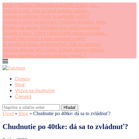
Kedy vyhľadať odborníka a pomôžu ti lieky na...
Spánok a vek: Ako sa mení potreba spánku...
Spánok a cvičenie: Kedy je najlepšie cvičiť?
Spánok a vplyv technológii: Vyskúšaj digitálny detox
Bylinky na spanie: Prírodná cesta proti nespavosti
Spánok a stres: Vplyv chronického stresu na kvalitu...
Poznáš SM systém a jeho základné cviky?
Je karobová guma (ne)bezpečná? Kde sa používa?
Správne držanie tela v sede: Základ zdravej chrbtice
Fitness topánky: Ako ich správne vybrať ?
Domov
Blog
Výzva na chudnutie
Členská
Hľadať
Úvod
»
Blog
»
Chudnutie po 40tke: dá sa to zvládnuť?
Chudnutie po 40tke: dá sa to zvládnuť?