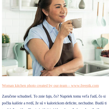
Woman kitchen photo created by our-team – www.freepik.com
Zaručene schudneš. To znie fajn, čo? Napriek tomu veľa ľudí, čo si
počíta kalórie a tvrdí, že sú v kalorickom deficite, nechudne. Budú ti