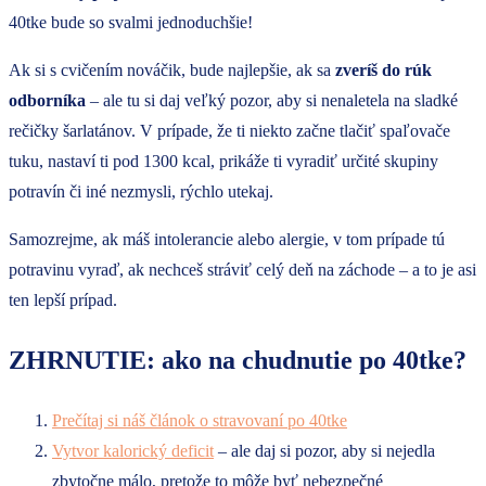
40tke bude so svalmi jednoduchšie!
Ak si s cvičením nováčik, bude najlepšie, ak sa
zveríš do rúk
odborníka
– ale tu si daj veľký pozor, aby si nenaletela na sladké
rečičky šarlatánov. V prípade, že ti niekto začne tlačiť spaľovače
tuku, nastaví ti pod 1300 kcal, prikáže ti vyradiť určité skupiny
potravín či iné nezmysli, rýchlo utekaj.
Samozrejme, ak máš intolerancie alebo alergie, v tom prípade tú
potravinu vyraď, ak nechceš stráviť celý deň na záchode – a to je asi
ten lepší prípad.
ZHRNUTIE: ako na chudnutie po 40tke?
Prečítaj si náš článok o stravovaní po 40tke
Vytvor kalorický deficit
– ale daj si pozor, aby si nejedla
zbytočne málo, pretože to môže byť nebezpečné