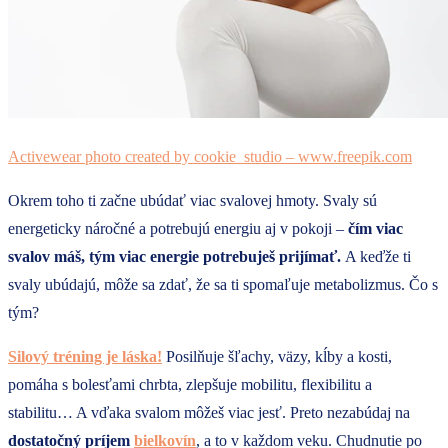
Activewear photo created by cookie_studio – www.freepik.com
Okrem toho ti začne ubúdať viac svalovej hmoty. Svaly sú
energeticky náročné a potrebujú energiu aj v pokoji –
čím viac
svalov máš, tým viac energie potrebuješ prijímať.
A keďže ti
svaly ubúdajú, môže sa zdať, že sa ti spomaľuje metabolizmus. Čo s
tým?
Silový tréning je láska!
Posilňuje šľachy, väzy, kĺby a kosti,
pomáha s bolesťami chrbta, zlepšuje mobilitu, flexibilitu a
stabilitu… A vďaka svalom môžeš viac jesť. Preto nezabúdaj na
dostatočný príjem
bielkovín
, a to v každom veku. Chudnutie po