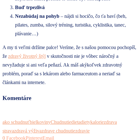
Buď trpezlivá
Nezabúdaj na pohyb
– nájdi si hocičo, čo ťa baví (beh,
pilates, zumba, silový tréning, turistika, cyklistika, tanec,
plávanie…)
A my ti veľmi držíme palce! Veríme, že s našou pomocou pochopíš,
že
zdravý životný štýl
v skutočnosti nie je vôbec náročný a
nevyžaduje si ani veľa peňazí. Ak máš akýkoľvek zdravotný
problém, poraď sa s lekárom alebo farmaceutom a neriaď sa
článkami na internete.
Komentáre
ako schudnuť
bielkoviny
Chudnutie
dieta
diety
kalorie
zdrava
strava
zdravá výživa
zdrave chudnutie
zdravie
0
Facebook
Pinterest
Email