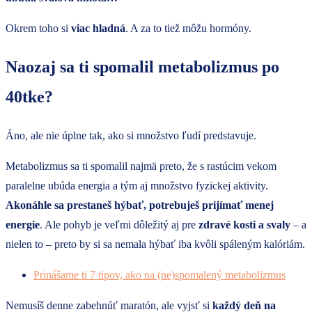
Okrem toho si
viac hladná
. A za to tiež môžu hormóny.
Naozaj sa ti spomalil metabolizmus po
40tke?
Áno, ale nie úplne tak, ako si množstvo ľudí predstavuje.
Metabolizmus sa ti spomalil najmä preto, že s rastúcim vekom
paralelne ubúda energia a tým aj množstvo fyzickej aktivity.
Akonáhle sa prestaneš hýbať, potrebuješ prijímať menej
energie
. Ale pohyb je veľmi dôležitý aj pre
zdravé kosti a svaly
– a
nielen to – preto by si sa nemala hýbať iba kvôli spáleným kalóriám.
Prinášame ti 7 tipov, ako na (ne)spomalený metabolizmus
Nemusíš denne zabehnúť maratón, ale vyjsť si
každý deň na