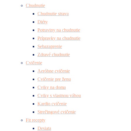
Chudnutie
Chudnutie strava
Diéty
Potraviny na chudnutie
Prípravky na chudnutie
Sebazaprenie
Zdravé chudnutie
Cvičenie
Aeróbne cvičenie
Cvičenie pre ženu
Cviky na doma
Cviky s vlastnou váhou
Kardio cvičenie
Strečingové cvičenie
Fit recepty
Desiata