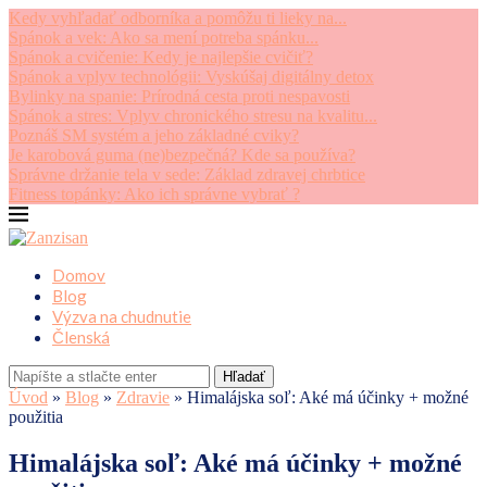
Kedy vyhľadať odborníka a pomôžu ti lieky na...
Spánok a vek: Ako sa mení potreba spánku...
Spánok a cvičenie: Kedy je najlepšie cvičiť?
Spánok a vplyv technológii: Vyskúšaj digitálny detox
Bylinky na spanie: Prírodná cesta proti nespavosti
Spánok a stres: Vplyv chronického stresu na kvalitu...
Poznáš SM systém a jeho základné cviky?
Je karobová guma (ne)bezpečná? Kde sa používa?
Správne držanie tela v sede: Základ zdravej chrbtice
Fitness topánky: Ako ich správne vybrať ?
Domov
Blog
Výzva na chudnutie
Členská
Hľadať
Úvod
»
Blog
»
Zdravie
»
Himalájska soľ: Aké má účinky + možné
použitia
Himalájska soľ: Aké má účinky + možné