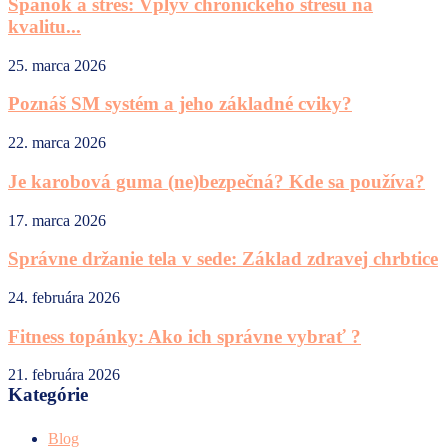
Spánok a stres: Vplyv chronického stresu na
kvalitu...
25. marca 2026
Poznáš SM systém a jeho základné cviky?
22. marca 2026
Je karobová guma (ne)bezpečná? Kde sa používa?
17. marca 2026
Správne držanie tela v sede: Základ zdravej chrbtice
24. februára 2026
Fitness topánky: Ako ich správne vybrať ?
21. februára 2026
Kategórie
Blog