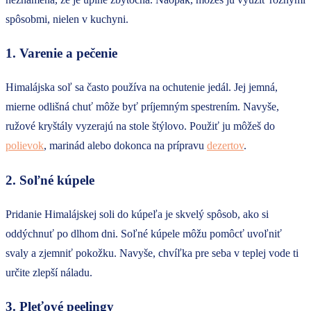
spôsobmi, nielen v kuchyni.
1. Varenie a pečenie
Himalájska soľ sa často používa na ochutenie jedál. Jej jemná,
mierne odlišná chuť môže byť príjemným spestrením. Navyše,
ružové kryštály vyzerajú na stole štýlovo. Použiť ju môžeš do
polievok
, marinád alebo dokonca na prípravu
dezertov
.
2. Soľné kúpele
Pridanie Himalájskej soli do kúpeľa je skvelý spôsob, ako si
oddýchnuť po dlhom dni. Soľné kúpele môžu pomôcť uvoľniť
svaly a zjemniť pokožku. Navyše, chvíľka pre seba v teplej vode ti
určite zlepší náladu.
3. Pleťové peelingy