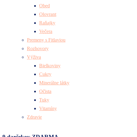
Obed
Olovrant
Raňajky
Večera
Premeny s Fitlaviou
Rozhovory
Výživa
Bielkoviny
Cukry
Minerálne látky
Očista
Tuky
Vitamíny
Zdravie
9 darčekov ZDARMA