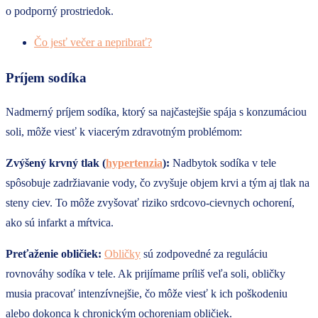
o podporný prostriedok.
Čo jesť večer a nepribrať?
Príjem sodíka
Nadmerný príjem sodíka, ktorý sa najčastejšie spája s konzumáciou
soli, môže viesť k viacerým zdravotným problémom:
Zvýšený krvný tlak (
hypertenzia
):
Nadbytok sodíka v tele
spôsobuje zadržiavanie vody, čo zvyšuje objem krvi a tým aj tlak na
steny ciev. To môže zvyšovať riziko srdcovo-cievnych ochorení,
ako sú infarkt a mŕtvica.
Preťaženie obličiek:
Obličky
sú zodpovedné za reguláciu
rovnováhy sodíka v tele. Ak prijímame príliš veľa soli, obličky
musia pracovať intenzívnejšie, čo môže viesť k ich poškodeniu
alebo dokonca k chronickým ochoreniam obličiek.