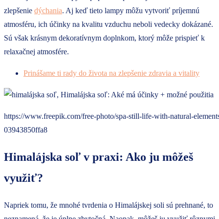
zlepšenie
dýchania
. Aj keď tieto lampy môžu vytvoriť príjemnú
atmosféru, ich účinky na kvalitu vzduchu neboli vedecky dokázané.
Sú však krásnym dekoratívnym doplnkom, ktorý môže prispieť k
relaxačnej atmosfére.
Prinášame ti rady do života na zlepšenie zdravia a vitality
https://www.freepik.com/free-photo/spa-still-life-with-natural-
03943850ffa8
Himalájska soľ v praxi: Ako ju môžeš
využiť?
Napriek tomu, že mnohé tvrdenia o Himalájskej soli sú prehnané, to
neznamená, že je úplne zbytočná. Naopak, môžeš ju využiť rôznymi