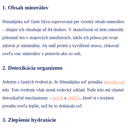
1. Obsah minerálov
Himalájska soľ často býva ospevovaná pre vysoký obsah minerálov
– údajne ich obsahuje až 84 druhov. V skutočnosti sú tieto minerály
prítomné len v stopových množstvách, takže ich prínos pre tvoje
zdravie je minimálny. Ak máš pestrú a vyváženú stravu, získavaš
oveľa viac minerálov z potravín ako zo soli.
2. Detoxikácia organizmu
Jedným z častých tvrdení je, že Himalájska soľ pomáha
detoxikovať
telo. Toto tvrdenie však nemá vedecký základ. Naše telo má vlastné
detoxikačné mechanizmy –
pečeň
a
obličky
, ktoré si s toxínmi
poradia oveľa lepšie, než by to dokázala soľ.
3. Zlepšenie hydratácie