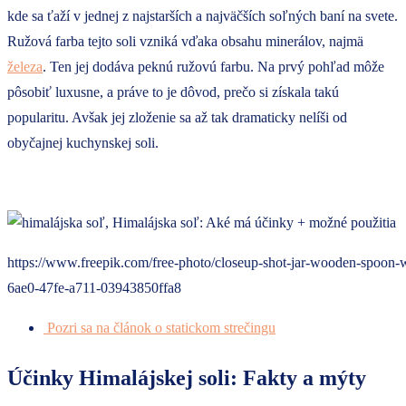
kde sa ťaží v jednej z najstarších a najväčších soľných baní na svete.
Ružová farba tejto soli vzniká vďaka obsahu minerálov, najmä
železa
. Ten jej dodáva peknú ružovú farbu. Na prvý pohľad môže
pôsobiť luxusne, a práve to je dôvod, prečo si získala takú
popularitu. Avšak jej zloženie sa až tak dramaticky nelíši od
obyčajnej kuchynskej soli.
https://www.freepik.com/free-photo/closeup-shot-jar-wooden-spo
6ae0-47fe-a711-03943850ffa8
Pozri sa na článok o statickom strečingu
Účinky Himalájskej soli: Fakty a mýty