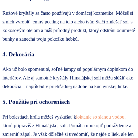
Ružové kryštály sa často používajú v domácej kozmetike. Môžeš si
z nich vyrobiť jemný peeling na telo alebo tvár. Stačí zmiešať soľ s
kokosovým olejom a máš prírodný produkt, ktorý odstráni odumreté
bunky a zanechá tvoju pokožku hebkú.
4. Dekorácia
Ako už bolo spomenuté, soľné lampy sú populárnym doplnkom do
interiérov. Ale aj samotné kryštály Himalájskej soli môžu slúžiť ako
dekorácia – napríklad v priehľadnej nádobe na kuchynskej linke.
5. Použitie pri ochoreniach
Pri bolestiach hrdla môžeš vyskúšať k
loktanie so slanou vodou
,
ktorú pripravíš z Himalájskej soli. Pomáha upokojiť podráždenie a
zmierniť zápal. Je však dôležité si uvedomiť, že nejde o liek, ale len