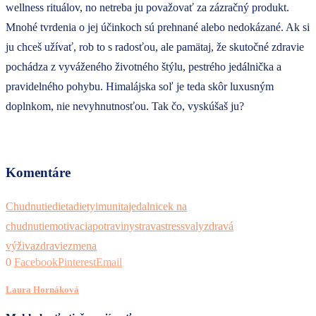
wellness rituálov, no netreba ju považovať za zázračný produkt.
Mnohé tvrdenia o jej účinkoch sú prehnané alebo nedokázané. Ak si
ju chceš užívať, rob to s radosťou, ale pamätaj, že skutočné zdravie
pochádza z vyváženého životného štýlu, pestrého jedálnička a
pravidelného pohybu. Himalájska soľ je teda skôr luxusným
doplnkom, nie nevyhnutnosťou. Tak čo, vyskúšaš ju?
Komentáre
Chudnutie
dieta
diety
imunita
jedalnicek na
chudnutie
motivacia
potraviny
strava
stres
svaly
zdravá
výživa
zdravie
zmena
0
Facebook
Pinterest
Email
Laura Hornáková