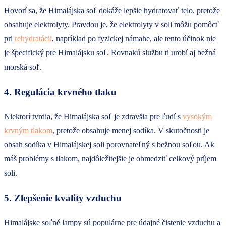
Hovorí sa, že Himalájska soľ dokáže lepšie hydratovať telo, pretože
obsahuje elektrolyty. Pravdou je, že elektrolyty v soli môžu pomôcť
pri
rehydratácii
, napríklad po fyzickej námahe, ale tento účinok nie
je špecifický pre Himalájsku soľ. Rovnakú službu ti urobí aj bežná
morská soľ.
4. Regulácia krvného tlaku
Niektorí tvrdia, že Himalájska soľ je zdravšia pre ľudí s
vysokým
krvným tlakom
, pretože obsahuje menej sodíka. V skutočnosti je
obsah sodíka v Himalájskej soli porovnateľný s bežnou soľou. Ak
máš problémy s tlakom, najdôležitejšie je obmedziť celkový príjem
soli.
5. Zlepšenie kvality vzduchu
Himalájske soľné lampy sú populárne pre údajné čistenie vzduchu a