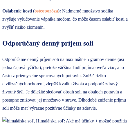
Oslabenie kostí (
osteoporóza
):
Nadmerné množstvo sodíka
zvyšuje vylučovanie vápnika močom, čo môže časom oslabiť kosti a
zvýšiť riziko zlomenín.
Odporúčaný denný príjem soli
Odporúčame denný príjem soli na maximálne 5 gramov denne (asi
jedna čajová lyžička), pretože väčšina ľudí prijíma oveľa viac, a to
často z priemyselne spracovaných potravín. Znížiš riziko
civilizačných ochorení, zlepšíš kvalitu života a podporíš zdravý
životný štýl. Je dôležité sledovať obsah soli na obaloch potravín a
postupne znižovať jej množstvo v strave. Dlhodobé zníženie príjmu
soli môže mať výrazne pozitívne účinky na zdravie.