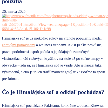
použitia
26. marca 2025
Himalájska soľ je už niekoľko rokov na vrchole popularity medzi
zdravými potravinami
a wellness trendami. Ak si ju ešte neskúsila,
pravdepodobne si aspoň počula o jej údajných zázračných
vlastnostiach. Od ružových kryštálov na stole až po soľné lampy v
obývačke – zdá sa, že Himalájska soľ je všade. Ale je naozaj taká
výnimočná, alebo je to len ďalší marketingový trik? Poďme to spolu
preskúmať.
Čo je Himalájska soľ a odkiaľ pochádza?
Himalájska soľ pochádza z Pakistanu, konkrétne z oblasti Khewra,