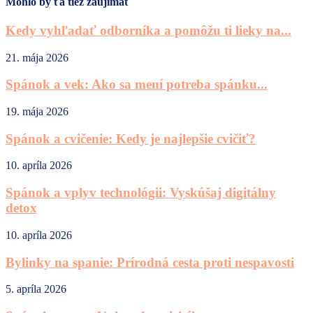
Mohlo by ťa tiež zaujímať
Kedy vyhľadať odborníka a pomôžu ti lieky na...
21. mája 2026
Spánok a vek: Ako sa mení potreba spánku...
19. mája 2026
Spánok a cvičenie: Kedy je najlepšie cvičiť?
10. apríla 2026
Spánok a vplyv technológii: Vyskúšaj digitálny
detox
10. apríla 2026
Bylinky na spanie: Prírodná cesta proti nespavosti
5. apríla 2026