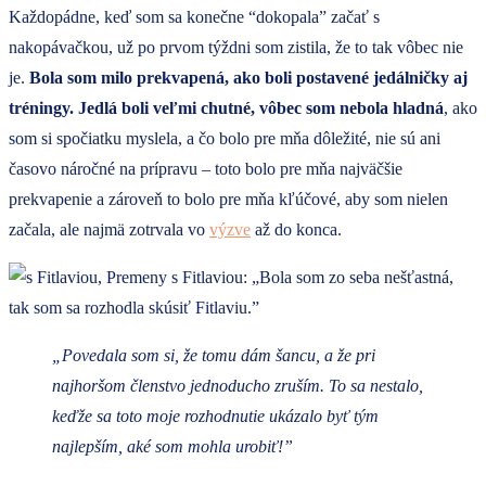
Každopádne, keď som sa konečne “dokopala” začať s
nakopávačkou, už po prvom týždni som zistila, že to tak vôbec nie
je.
Bola som milo prekvapená, ako boli postavené jedálničky aj
tréningy. Jedlá boli veľmi chutné, vôbec som nebola hladná
, ako
som si spočiatku myslela, a čo bolo pre mňa dôležité, nie sú ani
časovo náročné na prípravu – toto bolo pre mňa najväčšie
prekvapenie a zároveň to bolo pre mňa kľúčové, aby som nielen
začala, ale najmä zotrvala vo
výzve
až do konca.
„Povedala som si, že tomu dám šancu, a že pri
najhoršom členstvo jednoducho zruším. To sa nestalo,
keďže sa toto moje rozhodnutie ukázalo byť tým
najlepším, aké som mohla urobiť!”