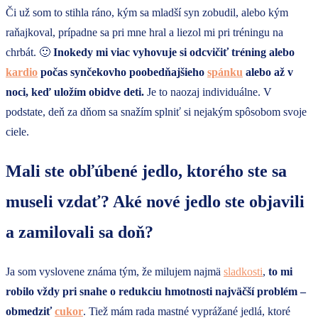
Či už som to stihla ráno, kým sa mladší syn zobudil, alebo kým
raňajkoval, prípadne sa pri mne hral a liezol mi pri tréningu na
chrbát. 🙂
Inokedy mi viac vyhovuje si odcvičiť tréning alebo
kardio
počas synčekovho poobedňajšieho
spánku
alebo až v
noci, keď uložím obidve deti.
Je to naozaj individuálne. V
podstate, deň za dňom sa snažím splniť si nejakým spôsobom svoje
ciele.
Mali ste obľúbené jedlo, ktorého ste sa
museli vzdať? Aké nové jedlo ste objavili
a zamilovali sa doň?
Ja som vyslovene známa tým, že milujem najmä
sladkosti
,
to mi
robilo vždy pri snahe o redukciu hmotnosti najväčší problém –
obmedziť
cukor
. Tiež mám rada mastné vyprážané jedlá, ktoré