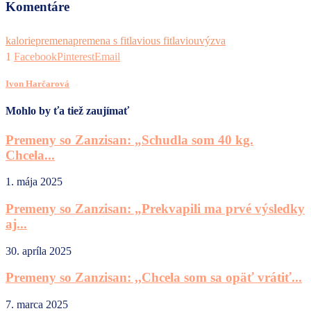
Komentáre
kalorie
premena
premena s fitlaviou
s fitlaviou
výzva
1
Facebook
Pinterest
Email
Ivon Harčarová
Mohlo by ťa tiež zaujímať
Premeny so Zanzisan: „Schudla som 40 kg.
Chcela...
1. mája 2025
Premeny so Zanzisan: „Prekvapili ma prvé výsledky
aj...
30. apríla 2025
Premeny so Zanzisan: ,,Chcela som sa opäť vrátiť...
7. marca 2025