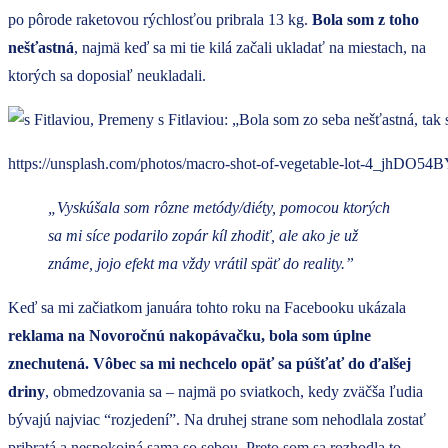
po pôrode raketovou rýchlosťou pribrala 13 kg.
Bola som z toho
nešťastná
, najmä keď sa mi tie kilá začali ukladať na miestach, na
ktorých sa doposiaľ neukladali.
https://unsplash.com/photos/macro-shot-of-vegetable-lot-4_jhDO54
„Vyskúšala som rôzne metódy/diéty, pomocou ktorých
sa mi síce podarilo zopár kíl zhodiť, ale ako je už
známe, jojo efekt ma vždy vrátil späť do reality.”
Keď sa mi začiatkom januára tohto roku na Facebooku ukázala
reklama na Novoročnú nakopávačku, bola som úplne
znechutená. Vôbec sa mi nechcelo opäť sa púšťať do ďalšej
driny
, obmedzovania sa – najmä po sviatkoch, kedy zväčša ľudia
bývajú najviac “rozjedení”. Na druhej strane som nehodlala zostať
pribratá a nespokojná sama so sebou. Preto som sa rozhodla to