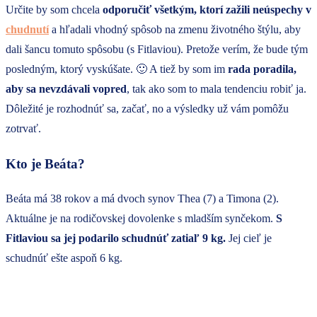
Určite by som chcela
odporučiť všetkým, ktorí zažili neúspechy v
chudnutí
a hľadali vhodný spôsob na zmenu životného štýlu, aby
dali šancu tomuto spôsobu (s Fitlaviou). Pretože verím, že bude tým
posledným, ktorý vyskúšate. 🙂 A tiež by som im
rada poradila,
aby sa nevzdávali vopred
, tak ako som to mala tendenciu robiť ja.
Dôležité je rozhodnúť sa, začať, no a výsledky už vám pomôžu
zotrvať.
Kto je Beáta?
Beáta má 38 rokov a má dvoch synov Thea (7) a Timona (2).
Aktuálne je na rodičovskej dovolenke s mladším synčekom.
S
Fitlaviou sa jej podarilo schudnúť zatiaľ 9 kg.
Jej cieľ je
schudnúť ešte aspoň 6 kg.