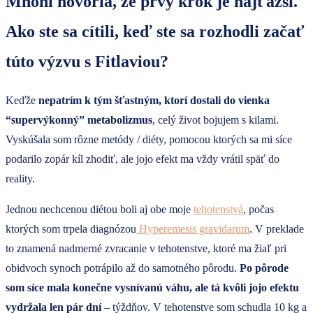
Mnohí hovoria, že prvý krok je najťažší.
Ako ste sa cítili, keď ste sa rozhodli začať
túto výzvu s Fitlaviou?
Keďže
nepatrím k tým šťastným, ktorí dostali do vienka
“supervýkonný” metabolizmus
, celý život bojujem s kilami.
Vyskúšala som rôzne metódy / diéty, pomocou ktorých sa mi síce
podarilo zopár kíl zhodiť, ale jojo efekt ma vždy vrátil späť do
reality.
Jednou nechcenou diétou boli aj obe moje
tehotenstvá
, počas
ktorých som trpela diagnózou
Hyperemesis gravidarum
. V preklade
to znamená nadmerné zvracanie v tehotenstve, ktoré ma žiaľ pri
obidvoch synoch potrápilo až do samotného pôrodu.
Po pôrode
som síce mala konečne vysnívanú váhu, ale tá kvôli jojo efektu
vydržala len pár dní
– týždňov. V tehotenstve som schudla 10 kg a