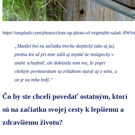
https://unsplash.com/photos/close-up-photo-of-vegetable-salad–ftWf
„Manžel bol na začiatku trochu skeptický (ako aj ja),
predsa len už pri mne zažil aj nejaké tie neúspechy v
snahe schudnúť, ale dokázala som mu, že popri
všetkým povinnostiam sa zvládnem starať aj o seba, a
on je na mňa hrdý.”
Čo by ste chceli povedať ostatným, ktorí
sú na začiatku svojej cesty k lepšiemu a
zdravšiemu životu?