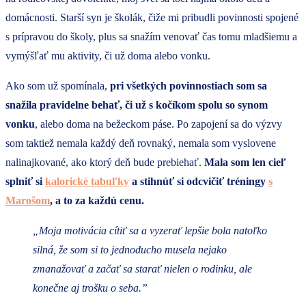
domácnosti. Starší syn je školák, čiže mi pribudli povinnosti spojené
s prípravou do školy, plus sa snažím venovať čas tomu mladšiemu a
vymýšľať mu aktivity, či už doma alebo vonku.
Ako som už spomínala,
pri všetkých povinnostiach som sa
snažila pravidelne behať, či už s kočíkom spolu so synom
vonku
, alebo doma na bežeckom páse. Po zapojení sa do výzvy
som taktiež nemala každý deň rovnaký, nemala som vyslovene
nalinajkované, ako ktorý deň bude prebiehať.
Mala som len cieľ
splniť si
kalorické tabuľky
a stihnúť si odcvičiť tréningy
s
Marošom
, a to za každú cenu.
„Moja motivácia cítiť sa a vyzerať lepšie bola natoľko
silná, že som si to jednoducho musela nejako
zmanažovať a začať sa starať nielen o rodinku, ale
konečne aj trošku o seba.”