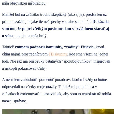
mňa obrovskou inšpiráciou.
Manžel bol na začiatku trochu skeptický (ako aj ja), predsa len už
pri mne zažil aj nejaké tie neúspechy v snahe schudnúť.
Dokázala
som mu, že popri všetkým povinnostiam sa zvládnem starať aj
o seba
, a on je na mňa hrdý.
Taktiež
vnímam podporu komunity, “rodiny” Fitlavia
, ktorú
cítim najmä prostredníctvom
FB skupiny
, kde sme všetci na jednej
lodi. Nie raz ma príspevky ostatných “spolubojovníkov” inšpirovali
a nakopli pokračovať ďalej.
A nesmiem zabudnúť spomenúť poradcov, ktorí mi vždy ochotne
odpovedali na všetky moje otázky. Taktiež mi pomohli sa v
začiatkoch zorientovať a nastaviť tak, aby som to tentokrát už robila
naozaj správne.