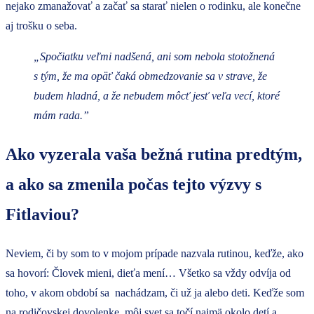
nejako zmanažovať a začať sa starať nielen o rodinku, ale konečne
aj trošku o seba.
„Spočiatku veľmi nadšená, ani som nebola stotožnená
s tým, že ma opäť čaká obmedzovanie sa v strave, že
budem hladná, a že nebudem môcť jesť veľa vecí, ktoré
mám rada.”
Ako vyzerala vaša bežná rutina predtým,
a ako sa zmenila počas tejto výzvy s
Fitlaviou?
Neviem, či by som to v mojom prípade nazvala rutinou, keďže, ako
sa hovorí: Človek mieni, dieťa mení… Všetko sa vždy odvíja od
toho, v akom období sa nachádzam, či už ja alebo deti. Keďže som
na rodičovskej dovolenke, môj svet sa točí najmä okolo detí a