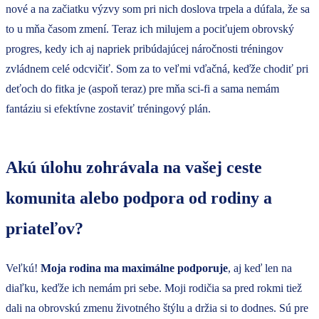
nové a na začiatku výzvy som pri nich doslova trpela a dúfala, že sa
to u mňa časom zmení. Teraz ich milujem a pociťujem obrovský
progres, kedy ich aj napriek pribúdajúcej náročnosti tréningov
zvládnem celé odcvičiť. Som za to veľmi vďačná, keďže chodiť pri
deťoch do fitka je (aspoň teraz) pre mňa sci-fi a sama nemám
fantáziu si efektívne zostaviť tréningový plán.
Akú úlohu zohrávala na vašej ceste
komunita alebo podpora od rodiny a
priateľov?
Veľkú!
Moja rodina ma maximálne podporuje
, aj keď len na
diaľku, keďže ich nemám pri sebe. Moji rodičia sa pred rokmi tiež
dali na obrovskú zmenu životného štýlu a držia si to dodnes. Sú pre