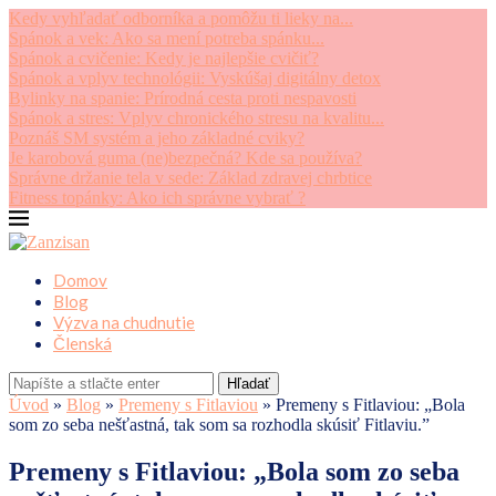
Kedy vyhľadať odborníka a pomôžu ti lieky na...
Spánok a vek: Ako sa mení potreba spánku...
Spánok a cvičenie: Kedy je najlepšie cvičiť?
Spánok a vplyv technológii: Vyskúšaj digitálny detox
Bylinky na spanie: Prírodná cesta proti nespavosti
Spánok a stres: Vplyv chronického stresu na kvalitu...
Poznáš SM systém a jeho základné cviky?
Je karobová guma (ne)bezpečná? Kde sa používa?
Správne držanie tela v sede: Základ zdravej chrbtice
Fitness topánky: Ako ich správne vybrať ?
Domov
Blog
Výzva na chudnutie
Členská
Hľadať
Úvod
»
Blog
»
Premeny s Fitlaviou
»
Premeny s Fitlaviou: „Bola
som zo seba nešťastná, tak som sa rozhodla skúsiť Fitlaviu.”
Premeny s Fitlaviou: „Bola som zo seba