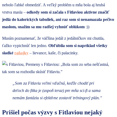
nebolo ľahké obmedziť. A veľký problém u mňa bola aj hrubá
vrstva masla –
odkedy som si začala s Fitlaviou aktívne značiť
jedlá do kalorických tabuliek, ani raz som si nenamazala pečivo
maslom, snažím sa mu radšej vyhnúť oblúkom
:))
Musím poznamenať, že väčšina jedál z jedálničkov mi chutila,
ťažko vypichnúť len jedno.
Obľúbila som si napríklad všetky
sladké
raňajky
– lievance, kaše, či palacinky.
„Som za Fitlaviu veľmi vďačná, keďže chodiť pri
deťoch do fitka je (aspoň teraz) pre mňa sci-fi a sama
nemám fantáziu si efektívne zostaviť tréningový plán.”
Prišiel počas výzvy s Fitlaviou nejaký