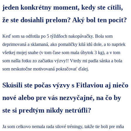
jeden konkrétny moment, kedy ste cítili,
že ste dosiahli prelom? Aký bol ten pocit?
Keď som sa odfotila po 5 týždňoch nakopávačky. Bola som
deprimovaná a sklamaná, ako pomaličky kilá idú dole, a to napriek
všetkej mojej snahe (v tom čase som mala úbytok 3 kg), a v tom
som našla fotku zo začiatku výzvy!! Vtedy mi padla sánka a bola
som neskutočne motivovaná pokračovať ďalej.
Skúsili ste počas výzvy s Fitlaviou aj niečo
nové alebo pre vás nezvyčajné, na čo by
ste si predtým nikdy netrúfli?
Ja som celkovo nemala rada silové tréningy, takže tie boli pre mňa