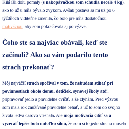
Kilá išli dolu pomaly (
s nakopávačkou som schudla necelé 4 kg
),
ako to už u mňa bývalo zvykom. Avšak postava sa mi už po 6
týždňoch viditeľne zmenila, čo bolo pre mňa dostatočnou
motiváciou
, aby som pokračovala aj po výzve.
Čoho ste sa najviac obávali, keď ste
začínali? Ako sa vám podarilo tento
strach prekonať?
Môj najväčší
strach spočíval v tom, že nebudem stíhať pri
povinnostiach okolo domu, detičiek, synovej školy atď.
pripravovať jedlo a pravidelne cvičiť, a že zlyhám. Pred výzvou
som mala rok zaužívané pravidelne behať, a už to som do svojho
života ledva časovo vtesnala. Ale
moja motivácia cítiť sa a
vyzerať lepšie bola natoľko silná
, že som si to jednoducho musela