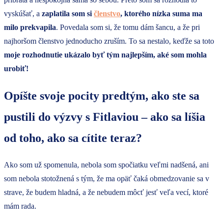
vyskúšať, a
zaplatila som si
členstvo
, ktorého nízka suma ma
milo prekvapila
. Povedala som si, že tomu dám šancu, a že pri
najhoršom členstvo jednoducho zruším. To sa nestalo, keďže sa toto
moje rozhodnutie ukázalo byť tým najlepším, aké som mohla
urobiť!
Opíšte svoje pocity predtým, ako ste sa
pustili do výzvy s Fitlaviou – ako sa líšia
od toho, ako sa cítite teraz?
Ako som už spomenula, nebola som spočiatku veľmi nadšená, ani
som nebola stotožnená s tým, že ma opäť čaká obmedzovanie sa v
strave, že budem hladná, a že nebudem môcť jesť veľa vecí, ktoré
mám rada.