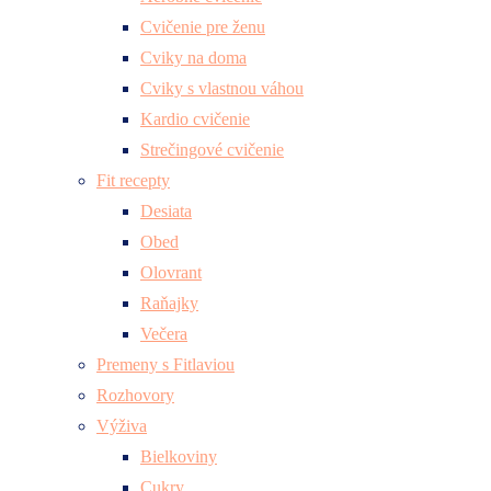
Cvičenie pre ženu
Cviky na doma
Cviky s vlastnou váhou
Kardio cvičenie
Strečingové cvičenie
Fit recepty
Desiata
Obed
Olovrant
Raňajky
Večera
Premeny s Fitlaviou
Rozhovory
Výživa
Bielkoviny
Cukry