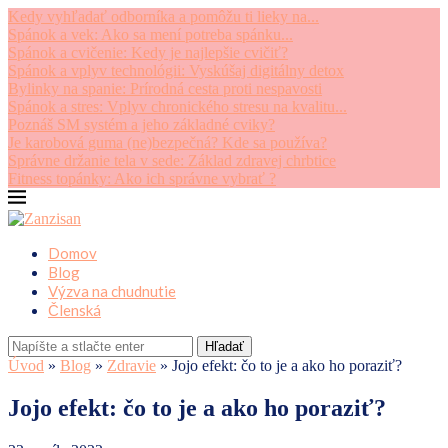
Kedy vyhľadať odborníka a pomôžu ti lieky na...
Spánok a vek: Ako sa mení potreba spánku...
Spánok a cvičenie: Kedy je najlepšie cvičiť?
Spánok a vplyv technológii: Vyskúšaj digitálny detox
Bylinky na spanie: Prírodná cesta proti nespavosti
Spánok a stres: Vplyv chronického stresu na kvalitu...
Poznáš SM systém a jeho základné cviky?
Je karobová guma (ne)bezpečná? Kde sa používa?
Správne držanie tela v sede: Základ zdravej chrbtice
Fitness topánky: Ako ich správne vybrať ?
Domov
Blog
Výzva na chudnutie
Členská
Hľadať
Úvod
»
Blog
»
Zdravie
»
Jojo efekt: čo to je a ako ho poraziť?
Jojo efekt: čo to je a ako ho poraziť?