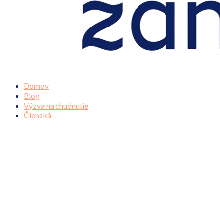
Domov
Blog
Výzva na chudnutie
Členská