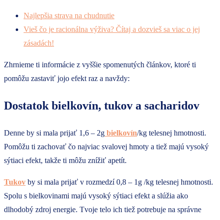
Najlepšia strava na chudnutie
Vieš čo je racionálna výživa? Čítaj a dozvieš sa viac o jej
zásadách!
Zhrnieme ti informácie z vyššie spomenutých článkov, ktoré ti
pomôžu zastaviť jojo efekt raz a navždy:
Dostatok bielkovín, tukov a sacharidov
Denne by si mala prijať 1,6 – 2g
bielkovín
/kg telesnej hmotnosti.
Pomôžu ti zachovať čo najviac svalovej hmoty a tiež majú vysoký
sýtiaci efekt, takže ti môžu znížiť apetít.
Tukov
by si mala prijať v rozmedzí 0,8 – 1g /kg telesnej hmotnosti.
Spolu s bielkovinami majú vysoký sýtiaci efekt a slúžia ako
dlhodobý zdroj energie. Tvoje telo ich tiež potrebuje na správne