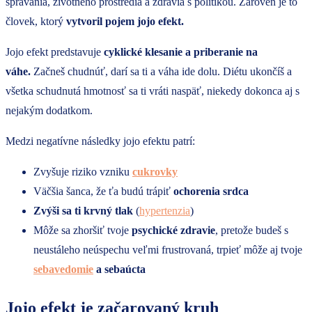
správania, životného prostredia a zdravia s politikou. Zároveň je to
človek, ktorý
vytvoril pojem jojo efekt.
Jojo efekt predstavuje
cyklické klesanie a priberanie na
váhe.
Začneš chudnúť, darí sa ti a váha ide dolu. Diétu ukončíš a
všetka schudnutá hmotnosť sa ti vráti naspäť, niekedy dokonca aj s
nejakým dodatkom.
Medzi negatívne následky jojo efektu patrí:
Zvyšuje riziko vzniku
cukrovky
Väčšia šanca, že ťa budú trápiť
ochorenia srdca
Zvýši sa ti krvný tlak
(
hypertenzia
)
Môže sa zhoršiť tvoje
psychické zdravie
, pretože budeš s
neustáleho neúspechu veľmi frustrovaná, trpieť môže aj tvoje
sebavedomie
a sebaúcta
Jojo efekt je začarovaný kruh