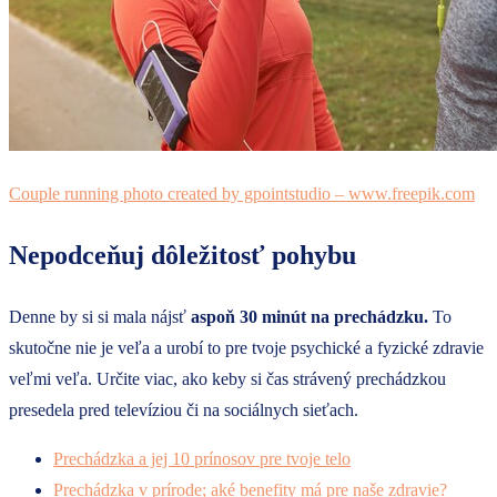
Couple running photo created by gpointstudio – www.freepik.com
Nepodceňuj dôležitosť pohybu
Denne by si si mala nájsť
aspoň 30 minút na prechádzku.
To
skutočne nie je veľa a urobí to pre tvoje psychické a fyzické zdravie
veľmi veľa. Určite viac, ako keby si čas strávený prechádzkou
presedela pred televíziou či na sociálnych sieťach.
Prechádzka a jej 10 prínosov pre tvoje telo
Prechádzka v prírode; aké benefity má pre naše zdravie?