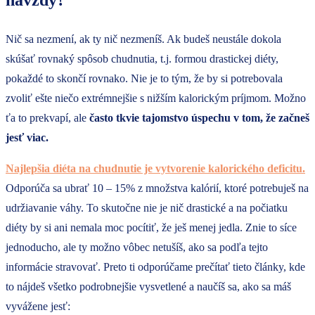
navždy?
Nič sa nezmení, ak ty nič nezmeníš. Ak budeš neustále dokola
skúšať rovnaký spôsob chudnutia, t.j. formou drastickej diéty,
pokaždé to skončí rovnako. Nie je to tým, že by si potrebovala
zvoliť ešte niečo extrémnejšie s nižším kalorickým príjmom. Možno
ťa to prekvapí, ale
často tkvie tajomstvo úspechu v tom, že začneš
jesť viac.
Najlepšia diéta na chudnutie je vytvorenie kalorického deficitu.
Odporúča sa ubrať 10 – 15% z množstva kalórií, ktoré potrebuješ na
udržiavanie váhy. To skutočne nie je nič drastické a na počiatku
diéty by si ani nemala moc pocítiť, že ješ menej jedla. Znie to síce
jednoducho, ale ty možno vôbec netušíš, ako sa podľa tejto
informácie stravovať. Preto ti odporúčame prečítať tieto články, kde
to nájdeš všetko podrobnejšie vysvetlené a naučíš sa, ako sa máš
vyvážene jesť: