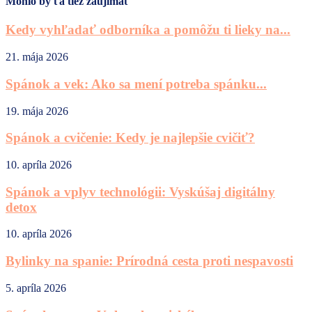
Mohlo by ťa tiež zaujímať
Kedy vyhľadať odborníka a pomôžu ti lieky na...
21. mája 2026
Spánok a vek: Ako sa mení potreba spánku...
19. mája 2026
Spánok a cvičenie: Kedy je najlepšie cvičiť?
10. apríla 2026
Spánok a vplyv technológii: Vyskúšaj digitálny
detox
10. apríla 2026
Bylinky na spanie: Prírodná cesta proti nespavosti
5. apríla 2026