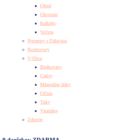
Obed
Olovrant
Raňajky
Večera
Premeny s Fitlaviou
Rozhovory
Výživa
Bielkoviny
Cukry
Minerálne látky
Očista
Tuky
Vitamíny
Zdravie
9 darčekov ZDARMA