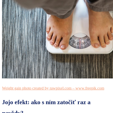
Weight gain photo created by rawpixel.com – www.freepik.com
Jojo efekt: ako s ním zatočiť raz a