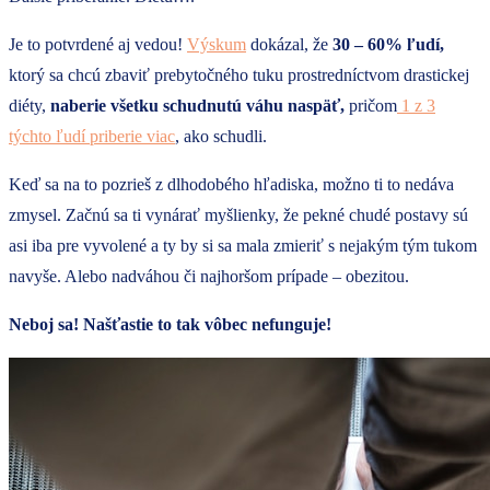
Je to potvrdené aj vedou!
Výskum
dokázal, že
30 – 60% ľudí,
ktorý sa chcú zbaviť prebytočného tuku prostredníctvom drastickej
diéty,
naberie všetku schudnutú váhu naspäť,
pričom
1 z 3
týchto ľudí priberie viac
, ako schudli.
Keď sa na to pozrieš z dlhodobého hľadiska, možno ti to nedáva
zmysel. Začnú sa ti vynárať myšlienky, že pekné chudé postavy sú
asi iba pre vyvolené a ty by si sa mala zmieriť s nejakým tým tukom
navyše. Alebo nadváhou či najhoršom prípade – obezitou.
Neboj sa! Našťastie to tak vôbec nefunguje!