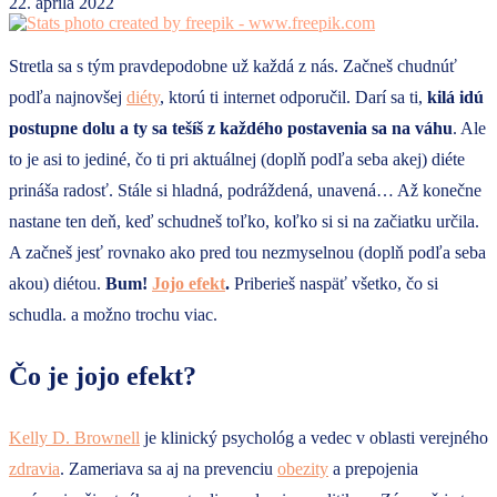
22. apríla 2022
Stretla sa s tým pravdepodobne už každá z nás. Začneš chudnúť
podľa najnovšej
diéty
, ktorú ti internet odporučil. Darí sa ti,
kilá idú
postupne dolu a ty sa tešíš z každého postavenia sa na váhu
. Ale
to je asi to jediné, čo ti pri aktuálnej (doplň podľa seba akej) diéte
prináša radosť. Stále si hladná, podráždená, unavená… Až konečne
nastane ten deň, keď schudneš toľko, koľko si si na začiatku určila.
A začneš jesť rovnako ako pred tou nezmyselnou (doplň podľa seba
akou) diétou.
Bum!
Jojo efekt
.
Priberieš naspäť všetko, čo si
schudla. a možno trochu viac.
Čo je jojo efekt?
Kelly D. Brownell
je klinický psychológ a vedec v oblasti verejného
zdravia
. Zameriava sa aj na prevenciu
obezity
a prepojenia