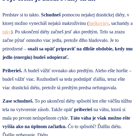
Predstav si to takto.
Schudneš
pomocou nejakej drastickej diéty, v
ktorej možno vynecháš nejakú makroživinu (
bielkoviny
, sacharidy a
tuky
). Po ukončení diéty začneš jesť ako predtým. Telo sa zrazu
začne pýtať omnoho viac jedla, pretože dlho hladovalo. Je to
prirodzené –
snaží sa opäť pripraviť na dlhšie obdobie, kedy mu
jedlo (energiu) budeš odopierať.
Priberieš.
A budeš vážiť rovnako ako predtým. Alebo ešte horšie –
budeš vážiť viac. Rozhodneš sa teda podstúpiť ďalšiu, teraz ešte
viac drastickú diétu, pretože tá predtým predsa nefungovala.
Zase schudneš.
To po ukončení diéty spôsobí len ešte väčšiu túžbu
tela na vytvorenie zásob. Takže opäť
priberieš
na váhu, ktorú si
mala po prvom neúspešnom cykle.
Táto váha je však možno ešte
vyššia ako na úplnom začiatku.
Čo to spôsobí? Ďalšiu diétu.
Ďalšie priberanie. Diétu….