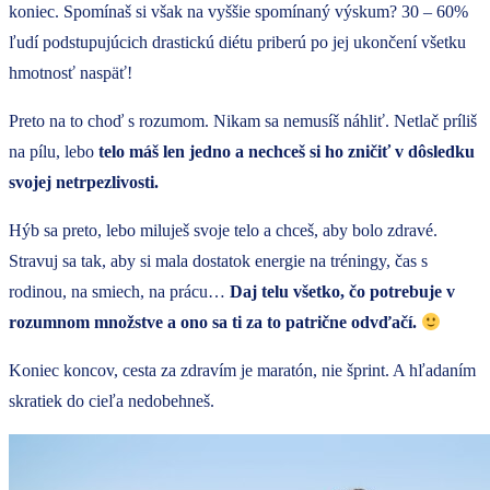
koniec. Spomínaš si však na vyššie spomínaný výskum? 30 – 60%
ľudí podstupujúcich drastickú diétu priberú po jej ukončení všetku
hmotnosť naspäť!
Preto na to choď s rozumom. Nikam sa nemusíš náhliť. Netlač príliš
na pílu, lebo
telo máš len jedno a nechceš si ho zničiť v dôsledku
svojej netrpezlivosti.
Hýb sa preto, lebo miluješ svoje telo a chceš, aby bolo zdravé.
Stravuj sa tak, aby si mala dostatok energie na tréningy, čas s
rodinou, na smiech, na prácu…
Daj telu všetko, čo potrebuje v
rozumnom množstve a ono sa ti za to patrične odvďačí.
Koniec koncov, cesta za zdravím je maratón, nie šprint. A hľadaním
skratiek do cieľa nedobehneš.