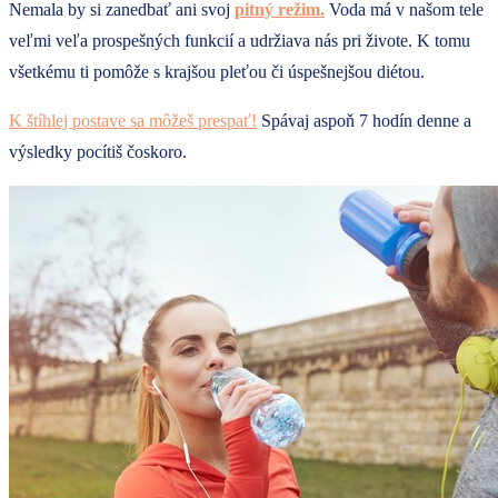
Nemala by si zanedbať ani svoj
pitný režim.
Voda má v našom tele
veľmi veľa prospešných funkcií a udržiava nás pri živote. K tomu
všetkému ti pomôže s krajšou pleťou či úspešnejšou diétou.
K štíhlej postave sa môžeš prespať!
Spávaj aspoň 7 hodín denne a
výsledky pocítiš čoskoro.