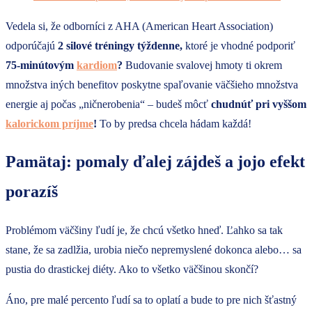
Vedela si, že odborníci z AHA (American Heart Association)
odporúčajú
2 silové tréningy týždenne,
ktoré je vhodné podporiť
75-minútovým
kardiom
?
Budovanie svalovej hmoty ti okrem
množstva iných benefitov poskytne spaľovanie väčšieho množstva
energie aj počas „ničnerobenia“ – budeš môcť
chudnúť pri vyššom
kalorickom príjme
!
To by predsa chcela hádam každá!
Pamätaj: pomaly ďalej zájdeš a jojo efekt
porazíš
Problémom väčšiny ľudí je, že chcú všetko hneď. Ľahko sa tak
stane, že sa zadlžia, urobia niečo nepremyslené dokonca alebo… sa
pustia do drastickej diéty. Ako to všetko väčšinou skončí?
Áno, pre malé percento ľudí sa to oplatí a bude to pre nich šťastný