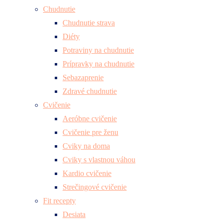
Chudnutie
Chudnutie strava
Diéty
Potraviny na chudnutie
Prípravky na chudnutie
Sebazaprenie
Zdravé chudnutie
Cvičenie
Aeróbne cvičenie
Cvičenie pre ženu
Cviky na doma
Cviky s vlastnou váhou
Kardio cvičenie
Strečingové cvičenie
Fit recepty
Desiata