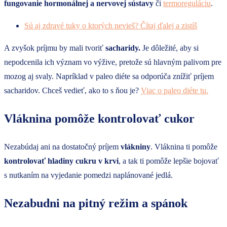
fungovanie hormonálnej a nervovej sústavy
či
termoreguláciu
.
Sú aj zdravé tuky o ktorých nevieš? Čítaj ďalej a zistíš
A zvyšok príjmu by mali tvoriť
sacharidy.
Je dôležité, aby si
nepodcenila ich význam vo výžive, pretože sú hlavným palivom pre
mozog aj svaly. Napríklad v paleo diéte sa odporúča znížiť príjem
sacharidov. Chceš vedieť, ako to s ňou je?
Viac o paleo diéte tu.
Vláknina pomôže kontrolovať cukor
Nezabúdaj ani na dostatočný príjem
vlákniny
. Vláknina ti pomôže
kontrolovať hladiny cukru v krvi
, a tak ti pomôže lepšie bojovať
s nutkaním na vyjedanie pomedzi naplánované jedlá.
Nezabudni na pitný režim a spánok