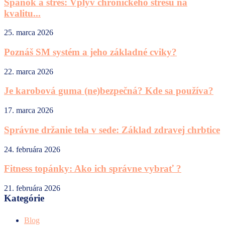
Spánok a stres: Vplyv chronického stresu na
kvalitu...
25. marca 2026
Poznáš SM systém a jeho základné cviky?
22. marca 2026
Je karobová guma (ne)bezpečná? Kde sa používa?
17. marca 2026
Správne držanie tela v sede: Základ zdravej chrbtice
24. februára 2026
Fitness topánky: Ako ich správne vybrať ?
21. februára 2026
Kategórie
Blog