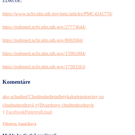
ZDROJE:
https://www.ncbi.nlm.nih.gov/pmc/articles/PMC4241770/
https://pubmed.ncbi.nlm.nih.gov/27773644/
https://pubmed.ncbi.nlm.nih.gov/8002684/
https://pubmed.ncbi.nlm.nih.gov/15981894/
https://pubmed.ncbi.nlm.nih.gov/17283263/
Komentáre
ako schudnuť
Chudnutie
dieta
diety
kalorie
potraviny na
chudnutie
zdravá výživa
zdrave chudnutie
zdravie
1
Facebook
Pinterest
Email
Viktória Janáčková