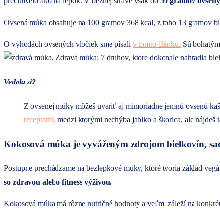
precitlivelo ako na lepok. V bežnej strave však do
50 gramov ovsenýc
Ovsená múka obsahuje na 100 gramov 368 kcal, z toho 13 gramov bie
O výhodách ovsených vločiek sme písali
v tomto článku.
Sú bohatým
Vedela si?
Z ovsenej múky môžeš uvariť aj mimoriadne jemnú ovsenú kašu
receptami,
medzi ktorými nechýba jablko a škorica, ale nájdeš t
Kokosová múka je vyváženým zdrojom bielkovín, sac
Postupne prechádzame na bezlepkové múky, ktoré tvoria základ vegá
so zdravou alebo fitness výživou.
Kokosová múka má rôzne nutričné hodnoty a veľmi záleží na konkrét