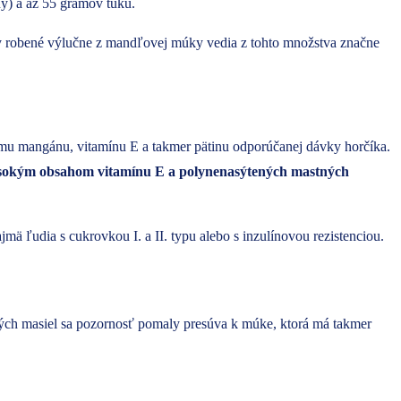
y) a až 55 gramov tuku.
ky robené výlučne z mandľovej múky vedia z tohto množstva značne
jmu mangánu, vitamínu E a takmer pätinu odporúčanej dávky horčíka.
sokým obsahom vitamínu E a polynenasýtených mastných
mä ľudia s cukrovkou I. a II. typu alebo s inzulínovou rezistenciou.
ových masiel sa pozornosť pomaly presúva k múke, ktorá má takmer