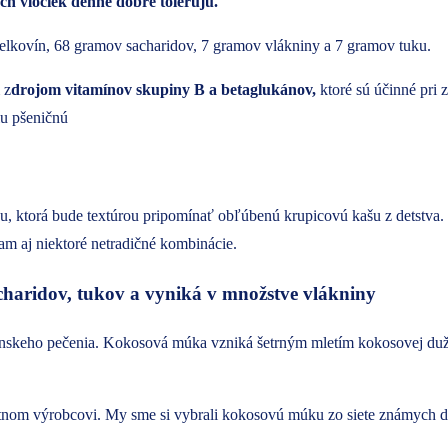
h vločiek denne dobre tolerujú.
lkovín, 68 gramov sacharidov, 7 gramov vlákniny a 7 gramov tuku.
 z
drojom vitamínov skupiny B a betaglukánov,
ktoré sú účinné pri 
, ktorá bude textúrou pripomínať obľúbenú krupicovú kašu z detstva.
am aj niektoré netradičné kombinácie.
haridov, tukov a vyniká v množstve vlákniny
nskeho pečenia. Kokosová múka vzniká šetrným mletím kokosovej dužiny
nom výrobcovi. My sme si vybrali kokosovú múku zo siete známych dro