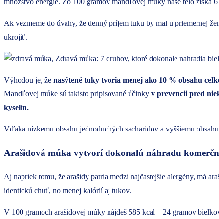
množstvo energie. Zo 100 gramov mandľovej múky naše telo získa 61
Ak vezmeme do úvahy, že denný príjem tuku by mal u priemernej ženy
ukrojiť.
Výhodou je, že
nasýtené tuky tvoria menej ako 10 % obsahu cel
Mandľovej múke sú takisto pripisované účinky
v prevencii pred ni
kyselín.
Vďaka nízkemu obsahu jednoduchých sacharidov a vyššiemu obsahu
Arašidová múka vytvorí dokonalú náhradu komerčný
Aj napriek tomu, že arašidy patria medzi najčastejšie alergény, má 
identickú chuť, no menej kalórií aj tukov.
V 100 gramoch arašidovej múky nájdeš 585 kcal – 24 gramov bielkov