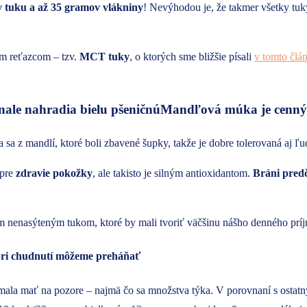
v tuku a až 35 gramov vlákniny
! Nevýhodou je, že takmer všetky tuky
ým reťazcom – tzv.
MCT tuky
, o ktorých sme bližšie písali
v tomto člá
Mandľová múka je cenným
 z mandlí, ktoré boli zbavené šupky, takže je dobre tolerovaná aj ľuď
 pre
zdravie pokožky
, ale takisto je silným antioxidantom.
Bráni predč
m nenasýteným tukom, ktoré by mali tvoriť väčšinu nášho denného príj
pri chudnutí môžeme preháňať
mala mať na pozore – najmä čo sa množstva týka. V porovnaní s osta