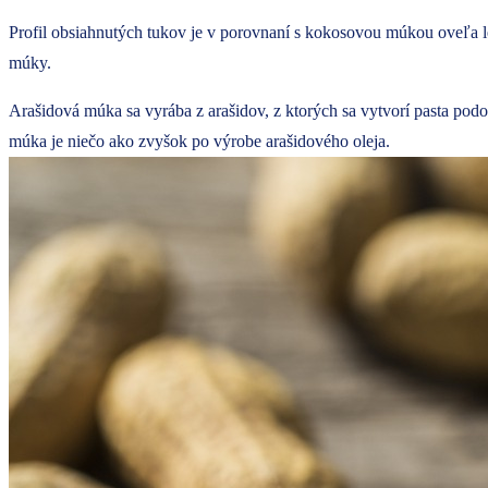
Profil obsiahnutých tukov je v porovnaní s kokosovou múkou oveľa l
múky.
Arašidová múka sa vyrába z arašidov, z ktorých sa vytvorí pasta podob
múka je niečo ako zvyšok po výrobe arašidového oleja.