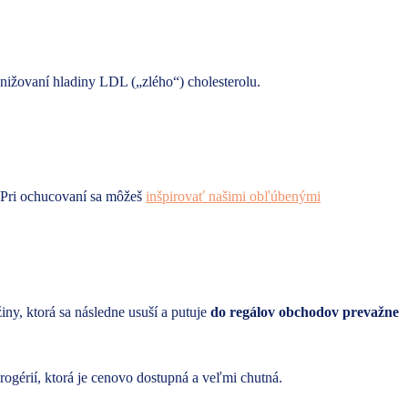
znižovaní hladiny LDL („zlého“) cholesterolu.
 Pri ochucovaní sa môžeš
inšpirovať našimi obľúbenými
, ktorá sa následne usuší a putuje
do regálov obchodov prevažne
gérií, ktorá je cenovo dostupná a veľmi chutná.