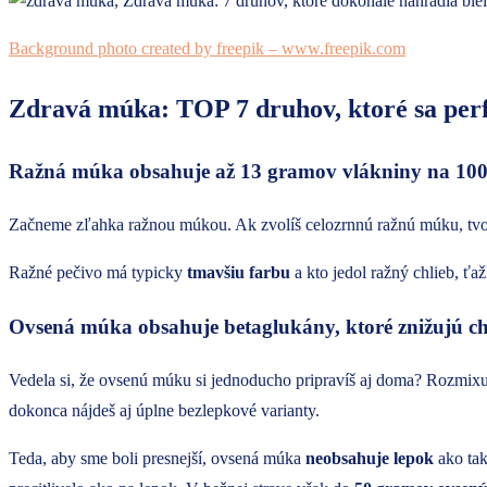
Background photo created by freepik – www.freepik.com
Zdravá múka: TOP 7 druhov, ktoré sa perf
Ražná múka obsahuje až 13 gramov vlákniny na 10
Začneme zľahka ražnou múkou. Ak zvolíš celozrnnú ražnú múku, tvoj
Ražné pečivo má typicky
tmavšiu farbu
a kto jedol ražný chlieb, ťa
Ovsená múka obsahuje betaglukány, ktoré znižujú cho
Vedela si, že ovsenú múku si jednoducho pripravíš aj doma? Rozmi
dokonca nájdeš aj úplne bezlepkové varianty.
Teda, aby sme boli presnejší, ovsená múka
neobsahuje lepok
ako tak