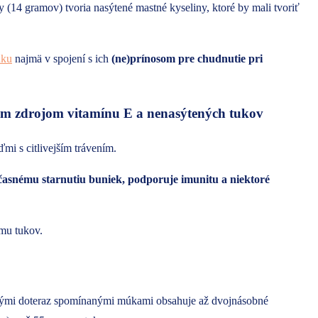
 (14 gramov) tvoria nasýtené mastné kyseliny, ktoré by mali tvoriť
nku
najmä v spojení s ich
(ne)prínosom pre chudnutie pri
 zdrojom vitamínu E a nenasýtených tukov
mi s citlivejším trávením.
asnému starnutiu buniek, podporuje imunitu a niektoré
mu tukov.
tnými doteraz spomínanými múkami obsahuje až dvojnásobné