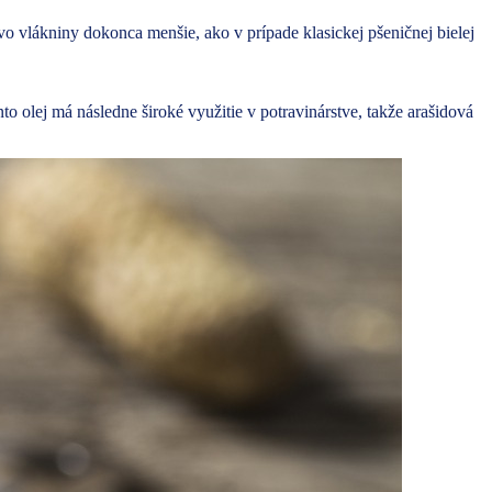
o vlákniny dokonca menšie, ako v prípade klasickej pšeničnej bielej
o olej má následne široké využitie v potravinárstve, takže arašidová