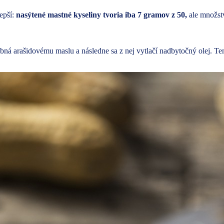
epší:
nasýtené mastné kyseliny tvoria iba 7 gramov z 50,
ale množstv
ná arašidovému maslu a následne sa z nej vytlačí nadbytočný olej. Tent