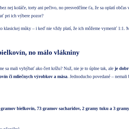
z nej koláče, torty ani pečivo, no presvedčíme ťa, že sa oplatí občas 
ať pri ich výbere pozor?
o klasickej múky – i keď nie vždy platí, že ich môžeme vymeniť 1:1
ielkovín, no málo vlákniny
e sa mali vyhýbať ako čert krížu? Nuž, nie je to úplne tak, ale
je dobr
kovín či mliečnych výrobkov a mäsa
. Jednoducho povedané – nemali b
11 gramov bielkovín, 73 gramov sacharidov, 2 gramy tuku a 3 gramy