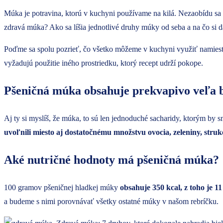
Múka je potravina, ktorú v kuchyni používame na kilá. Nezaobídu sa be
zdravá múka? Ako sa líšia jednotlivé druhy múky od seba a na čo si d
Poďme sa spolu pozrieť, čo všetko môžeme v kuchyni využiť namiest
vyžadujú použitie iného prostriedku, ktorý recept udrží pokope.
Pšeničná múka obsahuje prekvapivo veľa b
Aj ty si myslíš, že múka, to sú len jednoduché sacharidy, ktorým by sm
uvoľnili miesto aj dostatočnému množstvu ovocia, zeleniny, stru
Aké nutričné hodnoty má pšeničná múka?
100 gramov pšeničnej hladkej múky
obsahuje 350 kcal, z toho je 
a budeme s nimi porovnávať všetky ostatné múky v našom rebríčku.