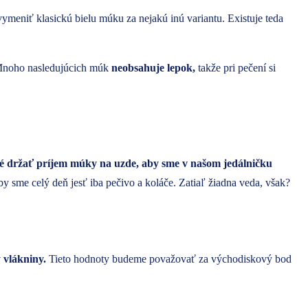
vymeniť klasickú bielu múku za nejakú inú variantu. Existuje teda
. Mnoho nasledujúcich múk
neobsahuje lepok,
takže pri pečení si
é držať príjem múky na uzde, aby sme v našom jedálničku
y sme celý deň jesť iba pečivo a koláče. Zatiaľ žiadna veda, však?
 vlákniny.
Tieto hodnoty budeme považovať za východiskový bod