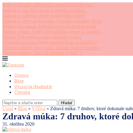
Kedy vyhľadať odborníka a pomôžu ti lieky na...
Spánok a vek: Ako sa mení potreba spánku...
Spánok a cvičenie: Kedy je najlepšie cvičiť?
Spánok a vplyv technológii: Vyskúšaj digitálny detox
Bylinky na spanie: Prírodná cesta proti nespavosti
Spánok a stres: Vplyv chronického stresu na kvalitu...
Poznáš SM systém a jeho základné cviky?
Je karobová guma (ne)bezpečná? Kde sa používa?
Správne držanie tela v sede: Základ zdravej chrbtice
Fitness topánky: Ako ich správne vybrať ?
Domov
Blog
Výzva na chudnutie
Členská
Hľadať
Úvod
»
Blog
»
Výživa
»
Zdravá múka: 7 druhov, ktoré dokonale nahr
Zdravá múka: 7 druhov, ktoré dok
31. októbra 2020