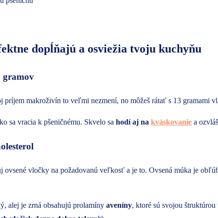
ektne dopĺňajú a osviežia tvoju kuchyňu
0 gramov
 príjem makroživín to veľmi nezmení, no môžeš rátať s 13 gramami v
žko sa vracia k pšeničnému. Skvelo sa
hodí aj na
kváskovanie
a ozvláš
lesterol
xuj ovsené vločky na požadovanú veľkosť a je to. Ovsená múka je obľ
ý, alej je zrná obsahujú prolamíny
aveníny
, ktoré sú svojou štruktúrou