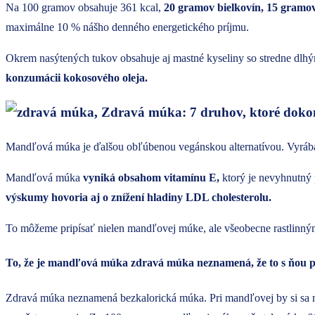
Na 100 gramov obsahuje 361 kcal,
20 gramov bielkovín, 15 gramo
maximálne 10 % nášho denného energetického príjmu.
Okrem nasýtených tukov obsahuje aj mastné kyseliny so stredne dlh
konzumácii kokosového oleja.
Mandľová múka je ďalšou obľúbenou vegánskou alternatívou. Vyrába sa
Mandľová múka
vyniká obsahom vitamínu E,
ktorý je nevyhnutný
výskumy hovoria aj o znížení hladiny LDL cholesterolu.
To môžeme pripísať nielen mandľovej múke, ale všeobecne rastlinný
To, že je mandľová múka zdravá múka neznamená, že to s ňou 
Zdravá múka neznamená bezkalorická múka. Pri mandľovej by si sa 