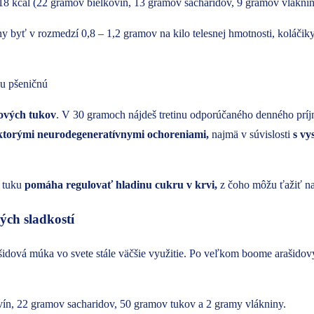
8 kcal (22 gramov bielkovín, 13 gramov sacharidov, 9 gramov vláknin
 byť v rozmedzí 0,8 – 1,2 gramov na kilo telesnej hmotnosti, koláči
kových tukov
. V 30 gramoch nájdeš tretinu odporúčaného denného prí
ektorými neurodegeneratívnymi ochoreniami,
najmä v súvislosti
s vy
 tuku
pomáha
regulovať hladinu cukru v krvi,
z čoho môžu ťažiť naj
ch sladkostí
arašidová múka vo svete stále väčšie využitie. Po veľkom boome arašid
ín, 22 gramov sacharidov, 50 gramov tukov a 2 gramy vlákniny.