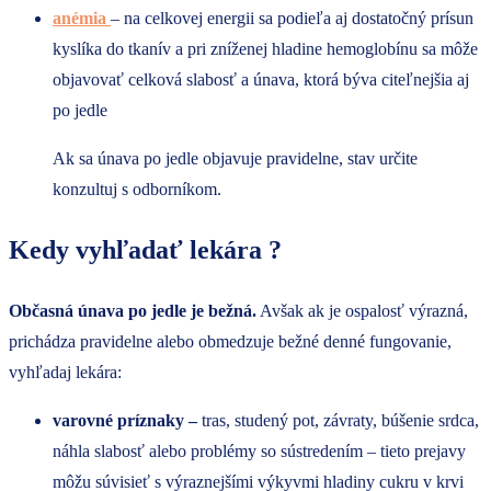
anémia
– na celkovej energii sa podieľa aj dostatočný prísun
kyslíka do tkanív a pri zníženej hladine hemoglobínu sa môže
objavovať celková slabosť a únava, ktorá býva citeľnejšia aj
po jedle
Ak sa únava po jedle objavuje pravidelne, stav určite
konzultuj s odborníkom.
Kedy vyhľadať lekára ?
Občasná únava po jedle je bežná.
Avšak ak je ospalosť výrazná,
prichádza pravidelne alebo obmedzuje bežné denné fungovanie,
vyhľadaj lekára:
varovné príznaky –
tras, studený pot, závraty, búšenie srdca,
náhla slabosť alebo problémy so sústredením – tieto prejavy
môžu súvisieť s výraznejšími výkyvmi hladiny cukru v krvi