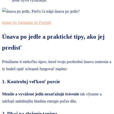
jedle býva výraznejší.
Image by haritanita on Freepik
Únava po jedle a praktické tipy, ako jej
predísť
Prinášame ti niekoľko tipov, ktoré tvoju poobednú únavu zmiernia a
ty budeš opäť schopná fungovať naplno:
1. Kontroluj veľkosť porcie
Menšie a vyvážené jedlá nezaťažujú trávenie
tak výrazne a
udržujú stabilnejšiu hladinu energie počas dňa.
2. Dbaj na zloženie taniera