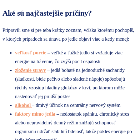
Aké sú najčastejšie príčiny?
Pripravili sme si pre teba krátky zoznam, vďaka ktorému pochopíš,
v ktorých prípadoch sa únava po jedle objaví viac a kedy menej:
veľkosť porcie
– veľké a ťažké jedlo si vyžaduje viac
energie na trávenie, čo zvýši pocit ospalosti
zloženie stravy
– jedlá bohaté na jednoduché sacharidy
(sladkosti, biele pečivo alebo sladené nápoje) spôsobujú
rýchly vzostup hladiny glukózy v krvi, po ktorom môže
nasledovať jej prudší pokles
alkohol
– tlmivý účinok na centrálny nervový systém.
faktory mimo jedla
– nedostatok spánku, chronický stres
alebo nepravidelný denný režim znižujú schopnosť
organizmu udržať stabilnú bdelosť, takže pokles energie po