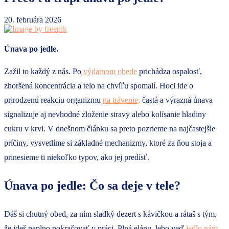
20. februára 2026
Únava po jedle.
Zažil to každý z nás. Po
výdatnom obede
prichádza ospalosť,
zhoršená koncentrácia a telo na chvíľu spomalí. Hoci ide o
prirodzenú reakciu organizmu
na trávenie,
častá a výrazná únava
signalizuje aj nevhodné zloženie stravy alebo kolísanie hladiny
cukru v krvi. V dnešnom článku sa preto pozrieme na najčastejšie
príčiny, vysvetlíme si základné mechanizmy, ktoré za ňou stoja a
prinesieme ti niekoľko typov, ako jej predísť.
Únava po jedle: Čo sa deje v tele?
Dáš si chutný obed, za ním sladký dezert s kávičkou a rátaš s tým,
že ideš naplno pokračovať v práci. Plná elánu, lebo veď
jedlo nám