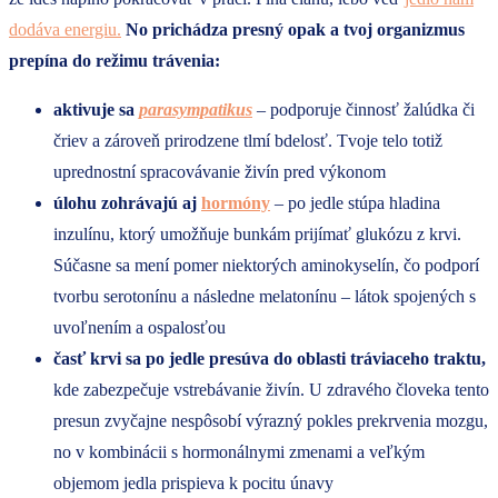
dodáva energiu.
No prichádza presný opak a tvoj organizmus
prepína do režimu trávenia:
aktivuje sa
parasympatikus
– podporuje činnosť žalúdka či
čriev a zároveň prirodzene tlmí bdelosť. Tvoje telo totiž
uprednostní spracovávanie živín pred výkonom
úlohu zohrávajú aj
hormóny
– po jedle stúpa hladina
inzulínu, ktorý umožňuje bunkám prijímať glukózu z krvi.
Súčasne sa mení pomer niektorých aminokyselín, čo podporí
tvorbu serotonínu a následne melatonínu – látok spojených s
uvoľnením a ospalosťou
časť krvi sa po jedle presúva do oblasti tráviaceho traktu,
kde zabezpečuje vstrebávanie živín. U zdravého človeka tento
presun zvyčajne nespôsobí výrazný pokles prekrvenia mozgu,
no v kombinácii s hormonálnymi zmenami a veľkým
objemom jedla prispieva k pocitu únavy