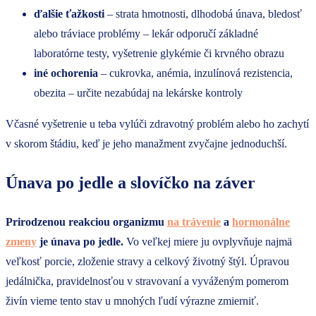
ďalšie ťažkosti
– strata hmotnosti, dlhodobá únava, bledosť
alebo tráviace problémy – lekár odporučí základné
laboratórne testy, vyšetrenie glykémie či krvného obrazu
iné ochorenia
– cukrovka, anémia, inzulínová rezistencia,
obezita – určite nezabúdaj na lekárske kontroly
Včasné vyšetrenie u teba vylúči zdravotný problém alebo ho zachytí
v skorom štádiu, keď je jeho manažment zvyčajne jednoduchší.
Únava po jedle a slovíčko na záver
Prirodzenou reakciou organizmu
na trávenie
a
hormonálne
zmeny
je únava po jedle.
Vo veľkej miere ju ovplyvňuje najmä
veľkosť porcie, zloženie stravy a celkový životný štýl. Úpravou
jedálnička, pravidelnosťou v stravovaní a vyváženým pomerom
živín vieme tento stav u mnohých ľudí výrazne zmierniť.