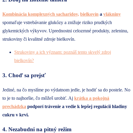
Kombinácia komplexných sacharidov,
bielkovín
a
vlákniny
spomaľuje vstrebávanie glukózy a znižuje riziko prudkých
glykemických výkyvov. Uprednostni celozrnné produkty, zeleninu,
strukoviny či kvalitné zdroje bielkovín.
Strukoviny a ich význam: poznáš tento skvelý zdroj
bielkovín?
3. Choď sa prejsť
Jediné, na čo myslíme po výdatnom jedle, je hodiť sa do postele. No
to je to najhoršie, čo môžeš urobiť. Aj
krátka a pokojná
prechádzka
podporí trávenie a vedie k lepšej regulácii hladiny
cukru v krvi.
4. Nezabudni na pitný režim