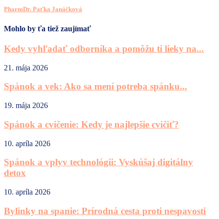
PharmDr. Paťka Janáčková
Mohlo by ťa tiež zaujímať
Kedy vyhľadať odborníka a pomôžu ti lieky na...
21. mája 2026
Spánok a vek: Ako sa mení potreba spánku...
19. mája 2026
Spánok a cvičenie: Kedy je najlepšie cvičiť?
10. apríla 2026
Spánok a vplyv technológii: Vyskúšaj digitálny
detox
10. apríla 2026
Bylinky na spanie: Prírodná cesta proti nespavosti