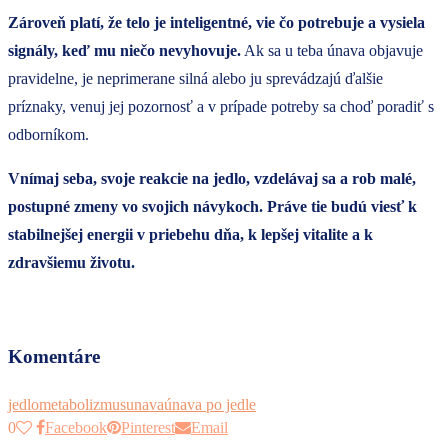
Zároveň platí, že telo je inteligentné, vie čo potrebuje a vysiela
signály, keď mu niečo nevyhovuje.
Ak sa u teba únava objavuje
pravidelne, je neprimerane silná alebo ju sprevádzajú ďalšie
príznaky, venuj jej pozornosť a v prípade potreby sa choď poradiť s
odborníkom.
Vnímaj seba, svoje reakcie na jedlo, vzdelávaj sa a rob malé,
postupné zmeny vo svojich návykoch. Práve tie budú viesť k
stabilnejšej energii v priebehu dňa, k lepšej vitalite a k
zdravšiemu životu.
Komentáre
jedlo
metabolizmus
unava
únava po jedle
0
Facebook
Pinterest
Email