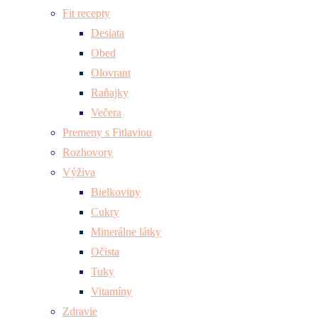
Fit recepty
Desiata
Obed
Olovrant
Raňajky
Večera
Premeny s Fitlaviou
Rozhovory
Výživa
Bielkoviny
Cukry
Minerálne látky
Očista
Tuky
Vitamíny
Zdravie