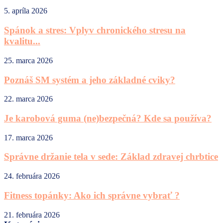
5. apríla 2026
Spánok a stres: Vplyv chronického stresu na
kvalitu...
25. marca 2026
Poznáš SM systém a jeho základné cviky?
22. marca 2026
Je karobová guma (ne)bezpečná? Kde sa používa?
17. marca 2026
Správne držanie tela v sede: Základ zdravej chrbtice
24. februára 2026
Fitness topánky: Ako ich správne vybrať ?
21. februára 2026