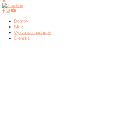
Domov
Blog
Výzva na chudnutie
Členská