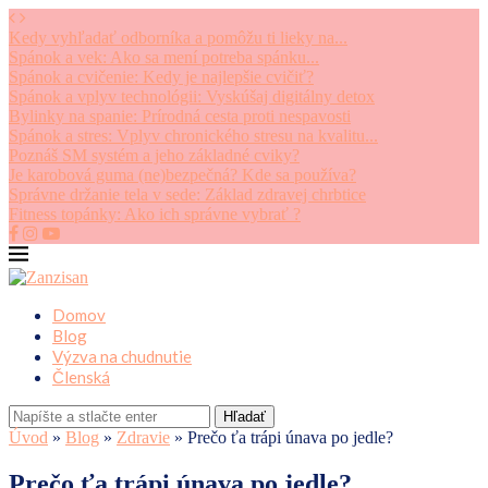
Kedy vyhľadať odborníka a pomôžu ti lieky na...
Spánok a vek: Ako sa mení potreba spánku...
Spánok a cvičenie: Kedy je najlepšie cvičiť?
Spánok a vplyv technológii: Vyskúšaj digitálny detox
Bylinky na spanie: Prírodná cesta proti nespavosti
Spánok a stres: Vplyv chronického stresu na kvalitu...
Poznáš SM systém a jeho základné cviky?
Je karobová guma (ne)bezpečná? Kde sa používa?
Správne držanie tela v sede: Základ zdravej chrbtice
Fitness topánky: Ako ich správne vybrať ?
Domov
Blog
Výzva na chudnutie
Členská
Hľadať
Úvod
»
Blog
»
Zdravie
»
Prečo ťa trápi únava po jedle?
Prečo ťa trápi únava po jedle?