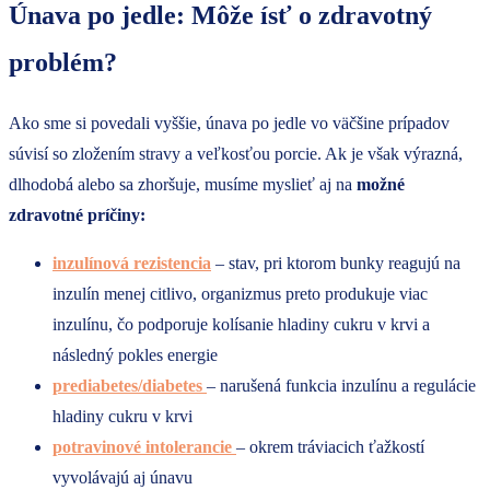
Únava po jedle: Môže ísť o zdravotný
problém?
Ako sme si povedali vyššie, únava po jedle vo väčšine prípadov
súvisí so zložením stravy a veľkosťou porcie. Ak je však výrazná,
dlhodobá alebo sa zhoršuje, musíme myslieť aj na
možné
zdravotné príčiny:
inzulínová rezistencia
– stav, pri ktorom bunky reagujú na
inzulín menej citlivo, organizmus preto produkuje viac
inzulínu, čo podporuje kolísanie hladiny cukru v krvi a
následný pokles energie
prediabetes/diabetes
– narušená funkcia inzulínu a regulácie
hladiny cukru v krvi
potravinové intolerancie
– okrem tráviacich ťažkostí
vyvolávajú aj únavu