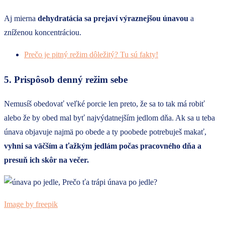
Aj mierna
dehydratácia sa prejaví výraznejšou únavou
a
zníženou koncentráciou.
Prečo je pitný režim dôležitý? Tu sú fakty!
5. Prispôsob denný režim sebe
Nemusíš obedovať veľké porcie len preto, že sa to tak má robiť
alebo že by obed mal byť najvýdatnejším jedlom dňa. Ak sa u teba
únava objavuje najmä po obede a ty poobede potrebuješ makať,
vyhni sa väčším a ťažkým jedlám počas pracovného dňa a
presuň ich skôr na večer.
Image by freepik