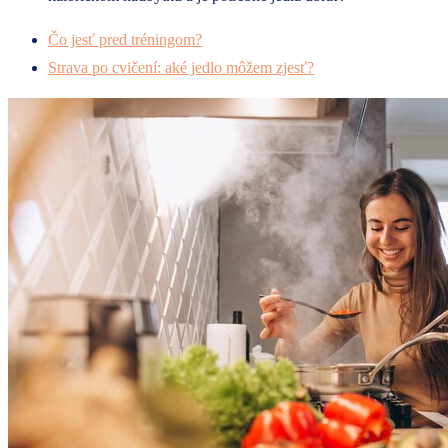
Čo jesť pred tréningom?
Strava po cvičení: aké jedlo môžem zjesť?