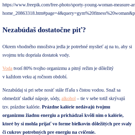
https://www.freepik.com/free-photo/sporty-young-woman-measure-a
home_20863318.htm#page=4&query=gym%20fitness%20woman&po
Nezabúdaš dostatočne piť?
Okrem vhodného množstva jedla je potrebné myslieť aj na to, aby si
svojmu telu dopriala dostatok vody.
Voda
tvorí 80% tvojho organizmu a pitný režim je dôležitý
v každom veku aj ročnom období.
Nezabúdaj si pri sebe nosiť stále fľašu s čistou vodou. Snaž sa
obmedziť sladké nápoje, sódy,
alkohol
– tie v sebe totiž skrývajú
tzv. prázdne kalórie.
Prázdne kalórie nedávajú tvojmu
organizmu žiadnu energiu a prichádzaš kvôli nim o kalórie,
ktoré by si mohla prijať vo forme bielkovín dôležitých pre svaly
či cukrov potrebných pre energiu na cvičenie.