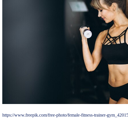
https://www.freepik.com/free-photo/female-fitness-trainer-gym_4201