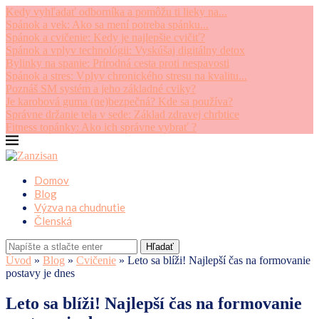
Kedy vyhľadať odborníka a pomôžu ti lieky na...
Spánok a vek: Ako sa mení potreba spánku...
Spánok a cvičenie: Kedy je najlepšie cvičiť?
Spánok a vplyv technológii: Vyskúšaj digitálny detox
Bylinky na spanie: Prírodná cesta proti nespavosti
Spánok a stres: Vplyv chronického stresu na kvalitu...
Poznáš SM systém a jeho základné cviky?
Je karobová guma (ne)bezpečná? Kde sa používa?
Správne držanie tela v sede: Základ zdravej chrbtice
Fitness topánky: Ako ich správne vybrať ?
Domov
Blog
Výzva na chudnutie
Členská
Hľadať
Úvod
»
Blog
»
Cvičenie
»
Leto sa blíži! Najlepší čas na formovanie
postavy je dnes
Leto sa blíži! Najlepší čas na formovanie