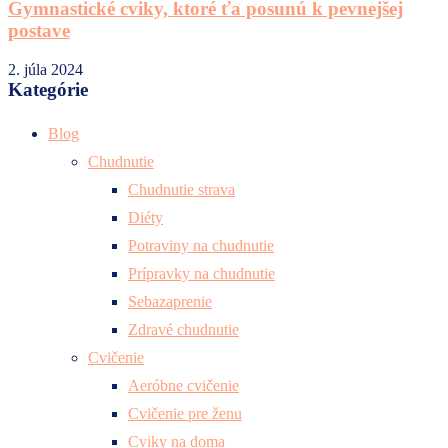
Gymnastické cviky, ktoré ťa posunú k pevnejšej
postave
2. júla 2024
Kategórie
Blog
Chudnutie
Chudnutie strava
Diéty
Potraviny na chudnutie
Prípravky na chudnutie
Sebazaprenie
Zdravé chudnutie
Cvičenie
Aeróbne cvičenie
Cvičenie pre ženu
Cviky na doma