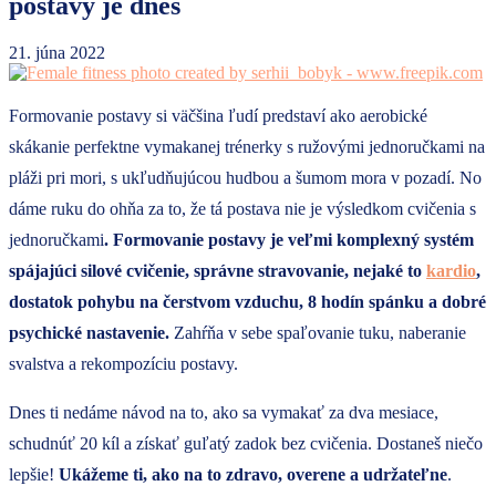
postavy je dnes
21. júna 2022
Formovanie postavy si väčšina ľudí predstaví ako aerobické
skákanie perfektne vymakanej trénerky s ružovými jednoručkami na
pláži pri mori, s ukľudňujúcou hudbou a šumom mora v pozadí. No
dáme ruku do ohňa za to, že tá postava nie je výsledkom cvičenia s
jednoručkami
. Formovanie postavy je veľmi komplexný systém
spájajúci silové cvičenie, správne stravovanie, nejaké to
kardio
,
dostatok pohybu na čerstvom vzduchu, 8 hodín spánku a dobré
psychické nastavenie.
Zahŕňa v sebe spaľovanie tuku, naberanie
svalstva a rekompozíciu postavy.
Dnes ti nedáme návod na to, ako sa vymakať za dva mesiace,
schudnúť 20 kíl a získať guľatý zadok bez cvičenia. Dostaneš niečo
lepšie!
Ukážeme ti, ako na to zdravo, overene a udržateľne
.