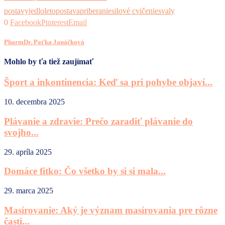
postavy
jedlo
leto
postava
priberanie
silové cvičenie
svaly
0
Facebook
Pinterest
Email
PharmDr. Paťka Janáčková
Mohlo by ťa tiež zaujímať
Šport a inkontinencia: Keď sa pri pohybe objaví...
10. decembra 2025
Plávanie a zdravie: Prečo zaradiť plávanie do
svojho...
29. apríla 2025
Domáce fitko: Čo všetko by si si mala...
29. marca 2025
Masírovanie: Aký je význam masírovania pre rôzne
časti...