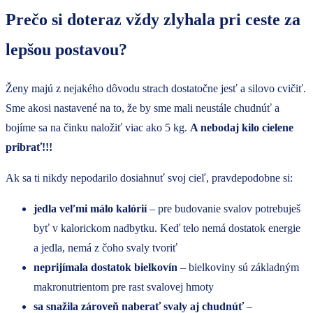
Prečo si doteraz vždy zlyhala pri ceste za
lepšou postavou?
Ženy majú z nejakého dôvodu strach dostatočne jesť a silovo cvičiť.
Sme akosi nastavené na to, že by sme mali neustále chudnúť a
bojíme sa na činku naložiť viac ako 5 kg.
A nebodaj kilo cielene
pribrať!!!
Ak sa ti nikdy nepodarilo dosiahnuť svoj cieľ, pravdepodobne si:
jedla veľmi málo kalórií
– pre budovanie svalov potrebuješ
byť v kalorickom nadbytku. Keď telo nemá dostatok energie
a jedla, nemá z čoho svaly tvoriť
neprijímala dostatok bielkovín
– bielkoviny sú základným
makronutrientom pre rast svalovej hmoty
sa snažila zároveň naberať svaly aj chudnúť
–