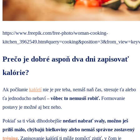
https://www.freepik.com/free-photo/woman-cooking-
kitchen_3962549.htm#query=cooking&position=3&from_view=key
Prečo je dobré aspoň dva dni zapisovať
kalórie?
Ak počítanie
kalórií
nie je pre teba, nemáš naň čas, stresuje ťa alebo
ťa jednoducho nebaví –
vôbec to nemusíš robiť.
Formovanie
postavy je možné aj bez neho.
Pokiaľ sa ti však dlhodobejšie
nedarí nabrať svaly, možno ješ
príliš málo, chýbajú bielkoviny alebo nemáš správne zostavený
tréning
. Zapisovanie kalórií ti môže pomôcť zistiť, v čom je