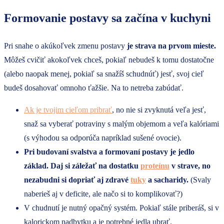
Formovanie postavy sa začína v kuchyni
Pri snahe o akúkoľvek zmenu postavy
je strava na prvom mieste.
Môžeš cvičiť akokoľvek chceš, pokiaľ nebudeš k tomu dostatočne
(alebo naopak menej, pokiaľ sa snažíš schudnúť) jesť, svoj cieľ
budeš dosahovať omnoho ťažšie. Na to netreba zabúdať.
Ak je tvojim cieľom pribrať
, no nie si zvyknutá veľa jesť,
snaž sa vyberať potraviny s malým objemom a veľa kalóriami
(s výhodou sa odporúča napríklad sušené ovocie).
Pri budovaní svalstva a formovaní postavy je jedlo
základ. Daj si záležať na dostatku
proteínu
v strave, no
nezabudni si dopriať aj zdravé
tuky
a sacharidy.
(Svaly
naberieš aj v deficite, ale načo si to komplikovať?)
V chudnutí je nutný opačný systém. Pokiaľ stále priberáš, si v
kalorickom nadbytku a je potrebné jedla ubrať.