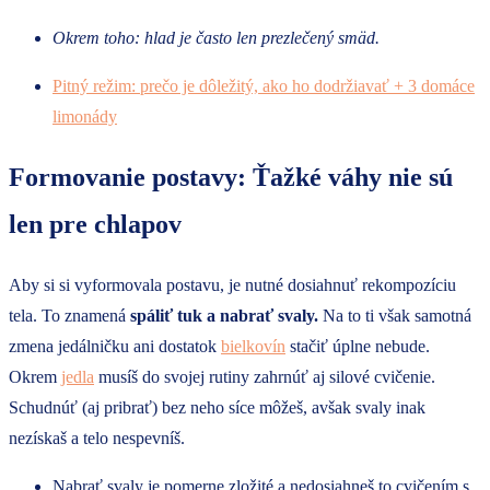
Okrem toho: hlad je často len prezlečený smäd.
Pitný režim: prečo je dôležitý, ako ho dodržiavať + 3 domáce
limonády
Formovanie postavy: Ťažké váhy nie sú
len pre chlapov
Aby si si vyformovala postavu, je nutné dosiahnuť rekompozíciu
tela. To znamená
spáliť tuk a nabrať svaly.
Na to ti však samotná
zmena jedálničku ani dostatok
bielkovín
stačiť úplne nebude.
Okrem
jedla
musíš do svojej rutiny zahrnúť aj silové cvičenie.
Schudnúť (aj pribrať) bez neho síce môžeš, avšak svaly inak
nezískaš a telo nespevníš.
Nabrať svaly je pomerne zložité a nedosiahneš to cvičením s