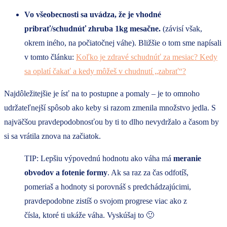
Vo všeobecnosti sa uvádza, že je vhodné
pribrať/schudnúť zhruba 1kg mesačne.
(závisí však,
okrem iného, na počiatočnej váhe). Bližšie o tom sme napísali
v tomto článku:
Koľko je zdravé schudnúť za mesiac? Kedy
sa oplatí čakať a kedy môžeš v chudnutí „zabrať“?
Najdôležitejšie je ísť na to postupne a pomaly – je to omnoho
udržateľnejší spôsob ako keby si razom zmenila množstvo jedla. S
najväčšou pravdepodobnosťou by ti to dlho nevydržalo a časom by
si sa vrátila znova na začiatok.
TIP: Lepšiu výpovednú hodnotu ako váha má
meranie
obvodov a fotenie formy
. Ak sa raz za čas odfotíš,
pomeriaš a hodnoty si porovnáš s predchádzajúcimi,
pravdepodobne zistíš o svojom progrese viac ako z
čísla, ktoré ti ukáže váha. Vyskúšaj to 🙂