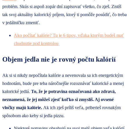
problém. Skús si aspoň zopár dní zapisovať všetko, čo zješ. Zistíš
tak svoj aktuálny kalorický príjem, ktorý ti pomôže posúdiť, čo treba
v jedálničku zmeniť.
Ako počítať kalórie? Tu je 6 tipov, vďaka ktorým budeš mať
chudnutie pod kontrolou
Objem jedla nie je rovný počtu kalórií
Ak si si nikdy nepočítala kalórie a nevenovala sa ich energetickým
hodnotám, bude pre teba náročnejšie rozoznávať kalorické a menej
kalorické jedlá.
To, že je potravina označovaná ako zdravá,
neznamená, že jej môžeš zjesť koľko si zmyslíš. Aj ovsené
vločky majú kalórie.
Ak ich zješ príliš veľa, priberieš rovnakým
spôsobom ako keby si jedla pizzu.
Niektoré potraviny obsahujú na svoj malý objem veľa kalórií.