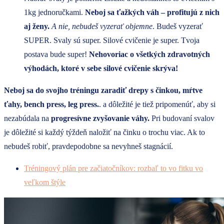
1kg jednoručkami.
Neboj sa ťažkých váh – profitujú z nich
aj ženy.
A nie, nebudeš vyzerať objemne
. Budeš vyzerať
SUPER. Svaly sú super. Silové cvičenie je super. Tvoja
postava bude super!
Nehovoriac o všetkých zdravotných
výhodách, ktoré v sebe silové cvičenie skrýva!
Neboj sa do svojho tréningu zaradiť drepy s činkou, mŕtve
ťahy, bench press, leg press.
. a dôležité je tiež pripomenúť, aby si
nezabúdala na
progresívne zvyšovanie váhy.
Pri budovaní svalov
je dôležité si každý týždeň naložiť na činku o trochu viac. Ak to
nebudeš robiť, pravdepodobne sa nevyhneš stagnácií.
Tréningový plán pre začiatočníkov: rozbaľ to vo fitku vo
veľkom štýle