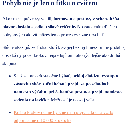
Pohyb nie je len o fitku a cvičení
Ako sme si práve vysvetlili,
formovanie postavy v sebe zahŕňa
hlavne dostatok jedla a silové cvičenie.
No zaradením ďalších
pohybových aktivít môžeš tento proces výrazne urýchliť.
Štúdie ukazujú, že ľudia, ktorí k svojej bežnej fitness rutine pridali aj
dostatočný počet krokov, napredujú omnoho rýchlejšie ako druhá
skupina.
Snaž sa preto dostatočne hýbať,
pridaj chôdzu, vystúp o
zástavku skôr, začni behať, prejdi sa po schodoch
namiesto výťahu, pri čakaní sa postav a prejdi namiesto
sedenia na lavičke.
Možností je naozaj veľa.
Koľko krokov denne by sme mali prejsť a kde sa vzalo
odporúčanie o 10 000 krokoch?