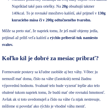
Napríklad také para oriešky. Na
20g
obsahujú takmer
140kcal. To je rovnaké množstvo kalórií, aké prijmeš v
130g
kuracieho mäsa či v 200g odtučneného tvarohu.
Môže sa preto stať, že napriek tomu, že ješ malé objemy jedla,
prijímaš až príliš veľa kalórií a
rýchlo priberáš tuk namiesto
svalov.
Koľko kíl je dobré za mesiac pribrať?
Formovanie postavy sa kľudne zaobíde aj bez váhy. Vôbec ju
nemusíš mať doma, číslo na váhe (častokrát) nemá žiadnu
výpovednú hodnotu. Svalnaté telo bude vyzerať lepšie ako telo
obalené tukom napriek tomu, že budú mať obe rovnakú hmotnosť.
Avšak ak si toto uvedomuješ a číslo na váhe ťa nijak nestresuje,
môžeme si povedať ako rýchlo je vhodné váhu meniť.