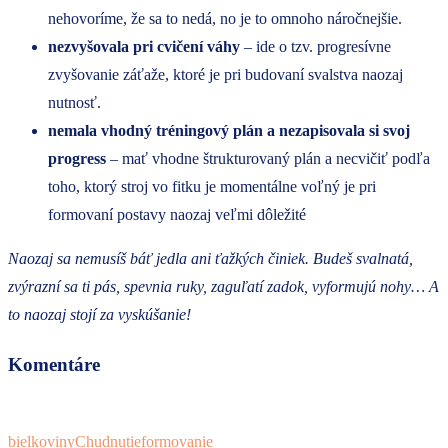
nehovoríme, že sa to nedá, no je to omnoho náročnejšie.
nezvyšovala pri cvičení váhy
– ide o tzv. progresívne
zvyšovanie záťaže, ktoré je pri budovaní svalstva naozaj
nutnosť.
nemala vhodný tréningový plán a nezapisovala si svoj
progress
– mať vhodne štrukturovaný plán a necvičiť podľa
toho, ktorý stroj vo fitku je momentálne voľný je pri
formovaní postavy naozaj veľmi dôležité
Naozaj sa nemusíš báť jedla ani ťažkých činiek. Budeš svalnatá,
zvýrazní sa ti pás, spevnia ruky, zaguľatí zadok, vyformujú nohy… A
to naozaj stojí za vyskúšanie!
Komentáre
bielkoviny
Chudnutie
formovanie