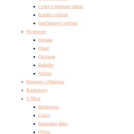
Cviky s vlastnou váhou
Kardio cvičenie
Strečingové cvičenie
Fit recepty
Desiata
Obed
Olovrant
Raňajky
Večera
Premeny s Fitlaviou
Rozhovory
Výživa
Bielkoviny
Cukry
Minerálne látky
Očista