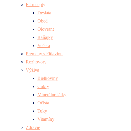
Fit recepty
Desiata
Obed
Olovrant
Raňajky
Večera
Premeny s Fitlaviou
Rozhovory
Výživa
Bielkoviny
Cukry
Minerálne látky
Očista
Tuky
Vitamíny
Zdravie