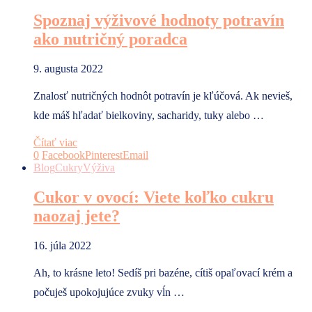
Spoznaj výživové hodnoty potravín
ako nutričný poradca
9. augusta 2022
Znalosť nutričných hodnôt potravín je kľúčová. Ak nevieš,
kde máš hľadať bielkoviny, sacharidy, tuky alebo …
Čítať viac
0
Facebook
Pinterest
Email
Blog
Cukry
Výživa
Cukor v ovocí: Viete koľko cukru
naozaj jete?
16. júla 2022
Ah, to krásne leto! Sedíš pri bazéne, cítiš opaľovací krém a
počuješ upokojujúce zvuky vĺn …