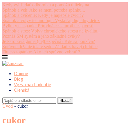
Kedy vyhľadať odborníka a pomôžu ti lieky na...
Spánok a vek: Ako sa mení potreba spánku...
Spánok a cvičenie: Kedy je najlepšie cvičiť?
Spánok a vplyv technológii: Vyskúšaj digitálny detox
Bylinky na spanie: Prírodná cesta proti nespavosti
Spánok a stres: Vplyv chronického stresu na kvalitu...
Poznáš SM systém a jeho základné cviky?
Je karobová guma (ne)bezpečná? Kde sa používa?
Správne držanie tela v sede: Základ zdravej chrbtice
Fitness topánky: Ako ich správne vybrať ?
Domov
Blog
Výzva na chudnutie
Členská
Hľadať
Úvod
»
cukor
cukor