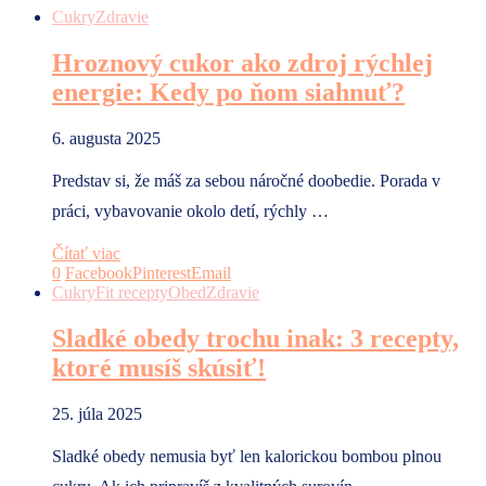
Cukry
Zdravie
Hroznový cukor ako zdroj rýchlej
energie: Kedy po ňom siahnuť?
6. augusta 2025
Predstav si, že máš za sebou náročné doobedie. Porada v
práci, vybavovanie okolo detí, rýchly …
Čítať viac
0
Facebook
Pinterest
Email
Cukry
Fit recepty
Obed
Zdravie
Sladké obedy trochu inak: 3 recepty,
ktoré musíš skúsiť!
25. júla 2025
Sladké obedy nemusia byť len kalorickou bombou plnou