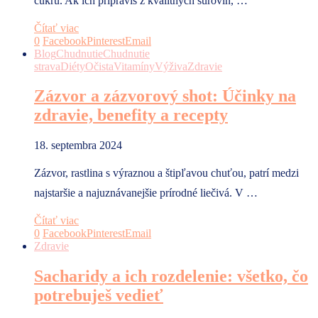
cukru. Ak ich pripravíš z kvalitných surovín, …
Čítať viac
0
Facebook
Pinterest
Email
Blog
Chudnutie
Chudnutie
strava
Diéty
Očista
Vitamíny
Výživa
Zdravie
Zázvor a zázvorový shot: Účinky na
zdravie, benefity a recepty
18. septembra 2024
Zázvor, rastlina s výraznou a štipľavou chuťou, patrí medzi
najstaršie a najuznávanejšie prírodné liečivá. V …
Čítať viac
0
Facebook
Pinterest
Email
Zdravie
Sacharidy a ich rozdelenie: všetko, čo
potrebuješ vedieť