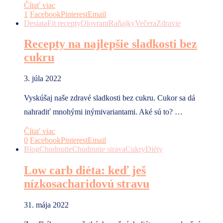
Čítať viac
1
Facebook
Pinterest
Email
Desiata
Fit recepty
Olovrant
Raňajky
Večera
Zdravie
Recepty na najlepšie sladkosti bez
cukru
3. júla 2022
Vyskúšaj naše zdravé sladkosti bez cukru. Cukor sa dá
nahradiť mnohými inýmivariantami. Aké sú to? …
Čítať viac
0
Facebook
Pinterest
Email
Blog
Chudnutie
Chudnutie strava
Cukry
Diéty
Low carb diéta: keď ješ
nízkosacharidovú stravu
31. mája 2022