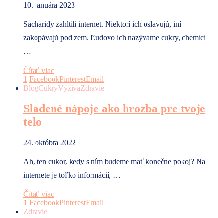
10. januára 2023
Sacharidy zahltili internet. Niektorí ich oslavujú, iní
zakopávajú pod zem. Ľudovo ich nazývame cukry, chemici
…
Čítať viac
1
Facebook
Pinterest
Email
Blog
Cukry
Výživa
Zdravie
Sladené nápoje ako hrozba pre tvoje
telo
24. októbra 2022
Ah, ten cukor, kedy s ním budeme mať konečne pokoj? Na
internete je toľko informácií, …
Čítať viac
1
Facebook
Pinterest
Email
Zdravie