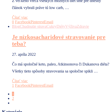
Z veľkého vreca všetkých možných diét sme pre dnešný
článok vybrali práve tú low carb, …
Čítať viac
0
Facebook
Pinterest
Email
Blog
Chudnutie strava
Cukry
Diéty
Výživa
Zdravie
Je nízkosacharidové stravovanie pre
teba?
27. apríla 2022
Čo má spoločné keto, paleo, Atkinsonova či Dukanova diéta?
Všetky tieto spôsoby stravovania sa spoločne spikli …
Čítať viac
1
Facebook
Pinterest
Email
1
2
Kategórie