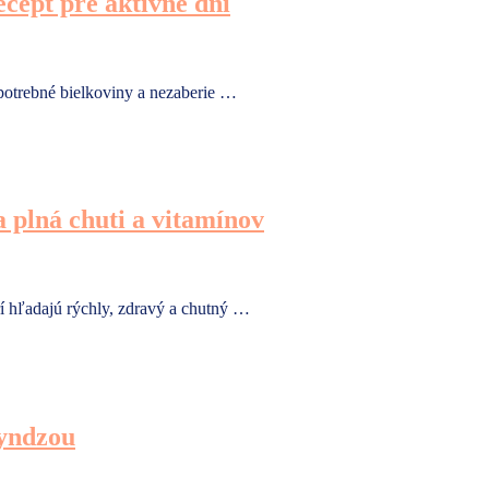
ecept pre aktívne dni
u potrebné bielkoviny a nezaberie …
 plná chuti a vitamínov
í hľadajú rýchly, zdravý a chutný …
ryndzou