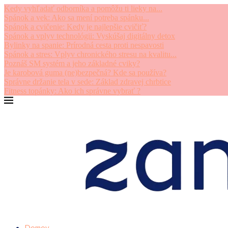
Kedy vyhľadať odborníka a pomôžu ti lieky na...
Spánok a vek: Ako sa mení potreba spánku...
Spánok a cvičenie: Kedy je najlepšie cvičiť?
Spánok a vplyv technológii: Vyskúšaj digitálny detox
Bylinky na spanie: Prírodná cesta proti nespavosti
Spánok a stres: Vplyv chronického stresu na kvalitu...
Poznáš SM systém a jeho základné cviky?
Je karobová guma (ne)bezpečná? Kde sa používa?
Správne držanie tela v sede: Základ zdravej chrbtice
Fitness topánky: Ako ich správne vybrať ?
Domov