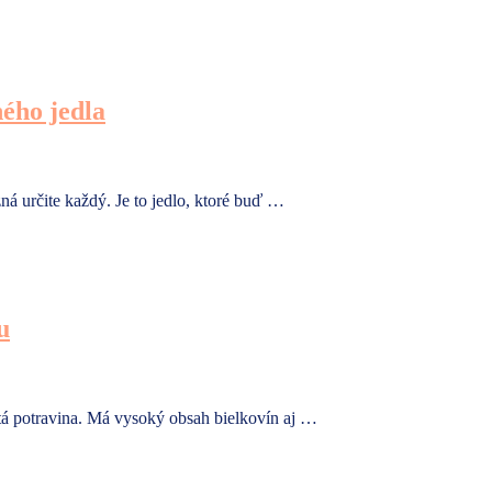
ného jedla
á určite každý. Je to jedlo, ktoré buď …
u
tá potravina. Má vysoký obsah bielkovín aj …