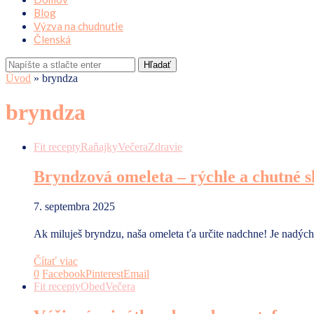
Blog
Výzva na chudnutie
Členská
Hľadať
Úvod
»
bryndza
bryndza
Fit recepty
Raňajky
Večera
Zdravie
Bryndzová omeleta – rýchle a chutné s
7. septembra 2025
Ak miluješ bryndzu, naša omeleta ťa určite nadchne! Je nadých
Čítať viac
0
Facebook
Pinterest
Email
Fit recepty
Obed
Večera