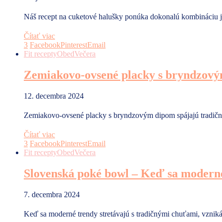
Náš recept na cuketové halušky ponúka dokonalú kombináciu
Čítať viac
3
Facebook
Pinterest
Email
Fit recepty
Obed
Večera
Zemiakovo-ovsené placky s bryndzov
12. decembra 2024
Zemiakovo-ovsené placky s bryndzovým dipom spájajú tradičn
Čítať viac
3
Facebook
Pinterest
Email
Fit recepty
Obed
Večera
Slovenská poké bowl – Keď sa moderné 
7. decembra 2024
Keď sa moderné trendy stretávajú s tradičnými chuťami, vzni