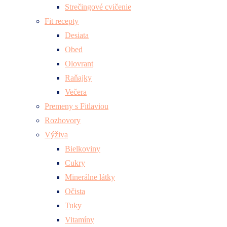
Strečingové cvičenie
Fit recepty
Desiata
Obed
Olovrant
Raňajky
Večera
Premeny s Fitlaviou
Rozhovory
Výživa
Bielkoviny
Cukry
Minerálne látky
Očista
Tuky
Vitamíny