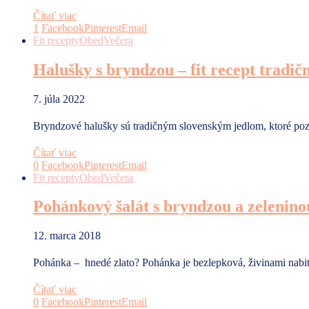
Čítať viac
1
Facebook
Pinterest
Email
Fit recepty
Obed
Večera
Halušky s bryndzou – fit recept tradič
7. júla 2022
Bryndzové halušky sú tradičným slovenským jedlom, ktoré pozn
Čítať viac
0
Facebook
Pinterest
Email
Fit recepty
Obed
Večera
Pohánkový šalát s bryndzou a zelenino
12. marca 2018
Pohánka – hnedé zlato? Pohánka je bezlepková, živinami nabi
Čítať viac
0
Facebook
Pinterest
Email