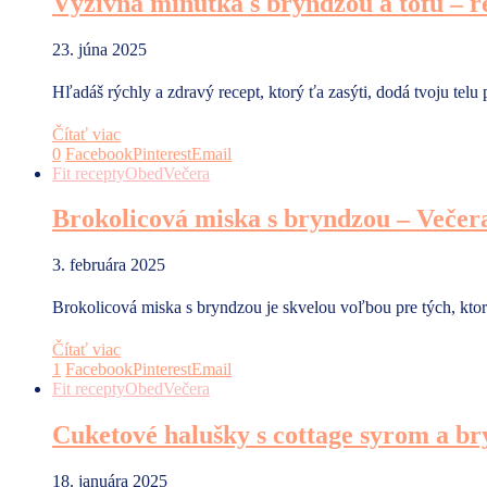
Výživná minútka s bryndzou a tofu – r
23. júna 2025
Hľadáš rýchly a zdravý recept, ktorý ťa zasýti, dodá tvoju tel
Čítať viac
0
Facebook
Pinterest
Email
Fit recepty
Obed
Večera
Brokolicová miska s bryndzou – Večera
3. februára 2025
Brokolicová miska s bryndzou je skvelou voľbou pre tých, ktor
Čítať viac
1
Facebook
Pinterest
Email
Fit recepty
Obed
Večera
Cuketové halušky s cottage syrom a b
18. januára 2025