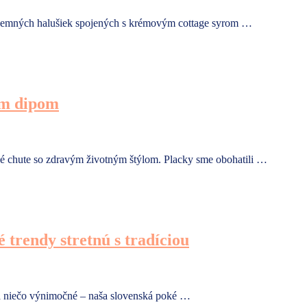
 jemných halušiek spojených s krémovým cottage syrom …
ým dipom
é chute so zdravým životným štýlom. Placky sme obohatili …
trendy stretnú s tradíciou
ká niečo výnimočné – naša slovenská poké …