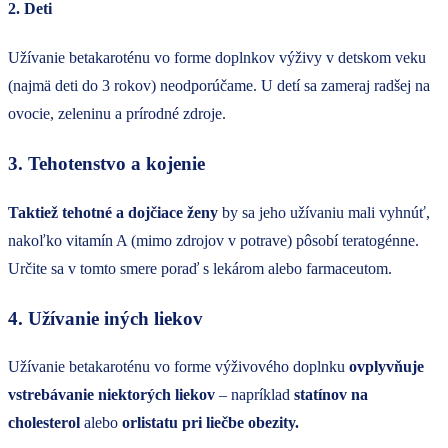
2. Deti
Užívanie betakaroténu vo forme doplnkov výživy v detskom veku
(najmä deti do 3 rokov) neodporúčame. U detí sa zameraj radšej na
ovocie, zeleninu a prírodné zdroje.
3. Tehotenstvo a kojenie
Taktiež tehotné a dojčiace ženy
by sa jeho užívaniu mali vyhnúť,
nakoľko vitamín A (mimo zdrojov v potrave) pôsobí teratogénne.
Určite sa v tomto smere poraď s lekárom alebo farmaceutom.
4. Užívanie iných liekov
Užívanie betakaroténu vo forme výživového doplnku
ovplyvňuje
vstrebávanie niektorých liekov
– napríklad
statínov na
cholesterol
alebo
orlistatu pri liečbe obezity.