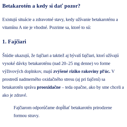
Betakarotén a kedy si dať pozor?
Existujú situácie a zdravotné stavy, kedy užívanie betakaroténu a
vitamínu A nie je vhodné. Pozrime sa, ktoré to sú:
1. Fajčiari
Štúdie ukazujú, že fajčiari a taktiež aj bývalí fajčiari, ktorí užívajú
vysoké dávky betakaroténu (nad 20–25 mg denne) vo forme
výživových doplnkov, majú
zvýšené riziko rakoviny pľúc.
V
prostredí nadmerného oxidačného stresu (aj pri fajčení) sa
betakarotén správa
prooxidačne
– teda opačne, ako by sme chceli a
ako je zdravé.
Fajčiarom odporúčame dopĺňať betakarotén prirodzene
formou stravy.