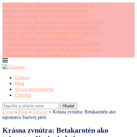
Kedy vyhľadať odborníka a pomôžu ti lieky na...
Spánok a vek: Ako sa mení potreba spánku...
Spánok a cvičenie: Kedy je najlepšie cvičiť?
Spánok a vplyv technológii: Vyskúšaj digitálny detox
Bylinky na spanie: Prírodná cesta proti nespavosti
Spánok a stres: Vplyv chronického stresu na kvalitu...
Poznáš SM systém a jeho základné cviky?
Je karobová guma (ne)bezpečná? Kde sa používa?
Správne držanie tela v sede: Základ zdravej chrbtice
Fitness topánky: Ako ich správne vybrať ?
Domov
Blog
Výzva na chudnutie
Členská
Hľadať
Úvod
»
Blog
»
Zdravie
»
Krásna zvnútra: Betakarotén ako
tajomstvo žiarivej pleti
Krásna zvnútra: Betakarotén ako