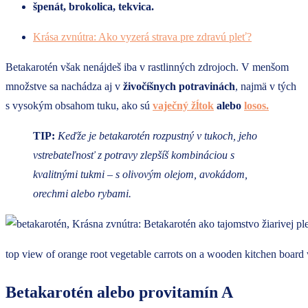
špenát, b
rokolica, t
ekvica.
Krása zvnútra: Ako vyzerá strava pre zdravú pleť?
Betakarotén však nenájdeš iba v rastlinných zdrojoch. V menšom
množstve sa nachádza aj v
živočíšnych potravinách
, najmä v tých
s vysokým obsahom tuku, ako sú
vaječný žĺtok
alebo
losos.
TIP:
Keďže je betakarotén rozpustný v tukoch, jeho
vstrebateľnosť z potravy zlepšíš kombináciou s
kvalitnými tukmi – s olivovým olejom, avokádom,
orechmi alebo rybami.
top view of orange root vegetable carrots on a wooden kitchen boar
Betakarotén alebo provitamín A