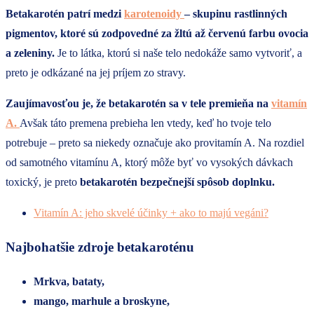
Betakarotén patrí medzi
karotenoidy
– skupinu rastlinných
pigmentov, ktoré sú zodpovedné za žltú až červenú farbu ovocia
a zeleniny.
Je to látka, ktorú si naše telo nedokáže samo vytvoriť, a
preto je odkázané na jej príjem zo stravy.
Zaujímavosťou je, že betakarotén sa v tele premieňa na
vitamín
A.
Avšak táto premena prebieha len vtedy, keď ho tvoje telo
potrebuje – preto sa niekedy označuje ako provitamín A. Na rozdiel
od samotného vitamínu A, ktorý môže byť vo vysokých dávkach
toxický, je preto
betakarotén bezpečnejší spôsob doplnku.
Vitamín A: jeho skvelé účinky + ako to majú vegáni?
Najbohatšie zdroje betakaroténu
Mrkva, bataty,
m
ango, m
arhule a broskyne,