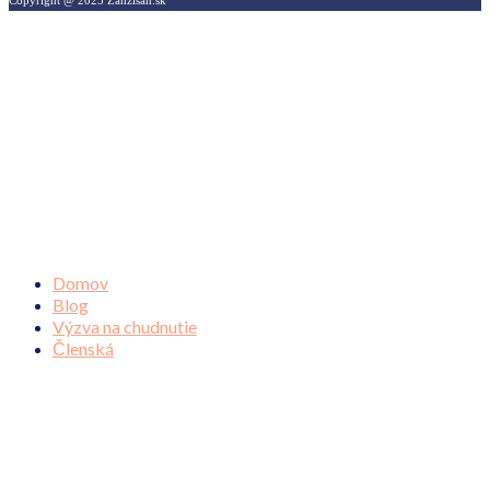
Domov
Blog
Výzva na chudnutie
Členská