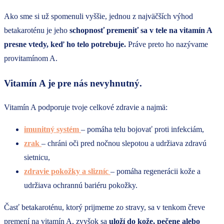
Ako sme si už spomenuli vyššie, jednou z najväčších výhod
betakaroténu je jeho
schopnosť premeniť sa v tele na vitamín A
presne vtedy, keď ho telo potrebuje.
Práve preto ho nazývame
provitamínom A.
Vitamín A
je pre nás
nevyhnutný
.
Vitamín A podporuje tvoje celkové zdravie a najmä:
imunitný systém
– pomáha telu bojovať proti infekciám,
zrak
– chráni oči pred nočnou slepotou a udržiava zdravú
sietnicu,
zdravie pokožky a slizníc
– pomáha regenerácii kože a
udržiava ochrannú bariéru pokožky.
Časť betakaroténu, ktorý prijmeme zo stravy, sa v tenkom čreve
premení na vitamín A, zvyšok sa
uloží do kože, pečene alebo