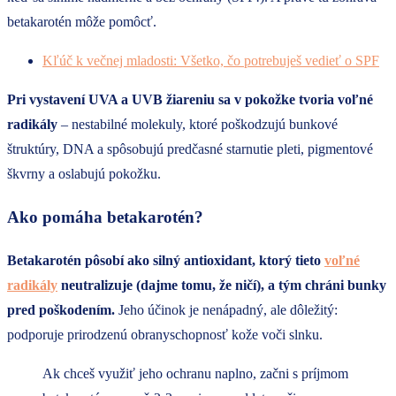
betakarotén môže pomôcť.
Kľúč k večnej mladosti: Všetko, čo potrebuješ vedieť o SPF
Pri vystavení UVA a UVB žiareniu
sa v pokožke tvoria voľné
radikály
– nestabilné molekuly, ktoré poškodzujú bunkové
štruktúry, DNA a spôsobujú predčasné starnutie pleti, pigmentové
škvrny a oslabujú pokožku.
Ako pomáha betakarotén?
Betakarotén pôsobí ako silný antioxidant, ktorý tieto
voľné
radikály
neutralizuje (dajme tomu, že ničí), a tým chráni bunky
pred poškodením.
Jeho účinok je nenápadný, ale dôležitý:
podporuje prirodzenú obranyschopnosť kože voči slnku.
Ak chceš využiť jeho ochranu naplno, začni s príjmom