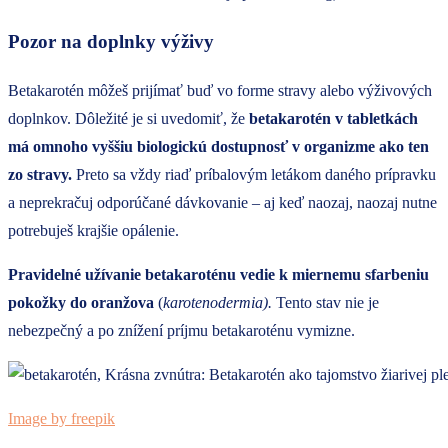
Pozor na doplnky výživy
Betakarotén môžeš prijímať buď vo forme stravy alebo výživových
doplnkov. Dôležité je si uvedomiť, že
betakarotén v tabletkách
má omnoho vyššiu biologickú dostupnosť v organizme ako ten
zo stravy.
Preto sa vždy riaď príbalovým letákom daného prípravku
a neprekračuj odporúčané dávkovanie – aj keď naozaj, naozaj nutne
potrebuješ krajšie opálenie.
Pravidelné užívanie betakaroténu vedie k miernemu sfarbeniu
pokožky do oranžova
(
karotenodermia).
Tento stav nie je
nebezpečný a po znížení príjmu betakaroténu vymizne.
Image by freepik