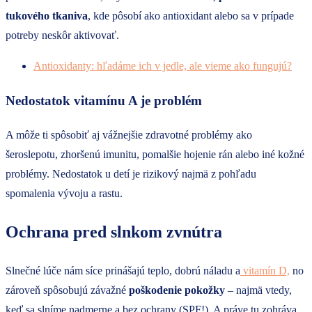
tukového tkaniva
, kde pôsobí ako antioxidant alebo sa v prípade
potreby neskôr aktivovať.
Antioxidanty: hľadáme ich v jedle, ale vieme ako fungujú?
Nedostatok vitamínu A je problém
A môže ti spôsobiť aj vážnejšie zdravotné problémy ako
šeroslepotu, zhoršenú imunitu, pomalšie hojenie rán alebo iné kožné
problémy. Nedostatok u detí je rizikový najmä z pohľadu
spomalenia vývoju a rastu.
Ochrana pred slnkom zvnútra
Slnečné lúče nám síce prinášajú teplo, dobrú náladu a
vitamín D,
no
zároveň spôsobujú závažné
poškodenie pokožky
– najmä vtedy,
keď sa slníme nadmerne a bez ochrany (SPF!). A práve tu zohráva