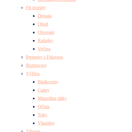
Fit recepty
Desiata
Obed
Olovrant
Raňajky
Večera
Premeny s Fitlaviou
Rozhovory
Výživa
Bielkoviny
Cukry
Minerálne látky
Očista
Tuky
Vitamíny
Zdravie