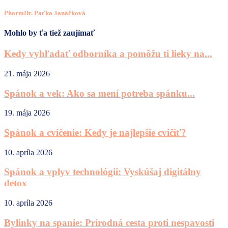
PharmDr. Paťka Janáčková
Mohlo by ťa tiež zaujímať
Kedy vyhľadať odborníka a pomôžu ti lieky na...
21. mája 2026
Spánok a vek: Ako sa mení potreba spánku...
19. mája 2026
Spánok a cvičenie: Kedy je najlepšie cvičiť?
10. apríla 2026
Spánok a vplyv technológii: Vyskúšaj digitálny
detox
10. apríla 2026
Bylinky na spanie: Prírodná cesta proti nespavosti