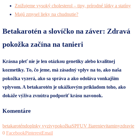
Znižujeme vysoký cholesterol – tipy, prírodné látky a statíny
Majú zmysel lieky na chudnutie?
Betakarotén a slovíčko na záver: Zdravá
pokožka začína na tanieri
Krásna pleť nie je len otázkou genetiky alebo kvalitnej
kozmetiky. To, čo jeme, má zásadný vplyv na to, ako naša
pokožka vyzerá, ako sa správa a ako odoláva vonkajším
vplyvom. A betakarotén je ukážkovým príkladom toho, ako
dokáže výživa zvnútra podporiť krásu navonok.
Komentáre
betakarotén
doplnky vyzivy
pokožka
SPF
UV žiarenie
vitaminy
zdravie
0
Facebook
Pinterest
Email