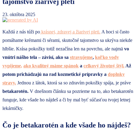
tajomstvo žiarivej pleti
23. októbra 2025
Každá z nás túži po
krásnej, zdravej a žiarivej pleti.
A hoci si často
pomáhame krémami či sérami, skutočné tajomstvo sa ukrýva niekde
hlbšie. Krása pokožky totiž nezačína len na povrchu, ale najmä
vo
vnútri nášho tela – závisí, ako sa
stravujeme
,
koľko vody
vypijeme,
ako kvalitný máme spánok
a
celkový životný štýl.
Až
potom prichádzajú na rad kozmetické prípravky a
doplnky
stravy.
Jednou z látok, ktorá sa so zdravím pokožky spája, je práve
betakarotén.
V dnešnom článku sa pozrieme na to, ako betakarotén
funguje, kde všade ho nájdeš a či by mal byť súčasťou tvojej letnej
lekárničky.
Čo je betakarotén a kde všade ho nájdeš?