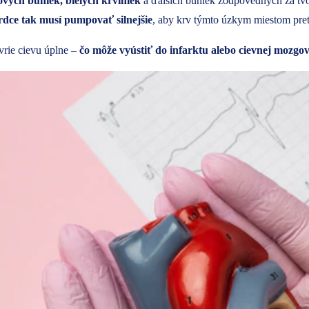
ých buniek, bielych krviniek
a ďalších buniek zodpovedných za tvor
rdce tak musí pumpovať silnejšie
, aby krv týmto úzkym miestom pret
vrie cievu úplne –
čo môže vyústiť do infarktu alebo cievnej mozgov