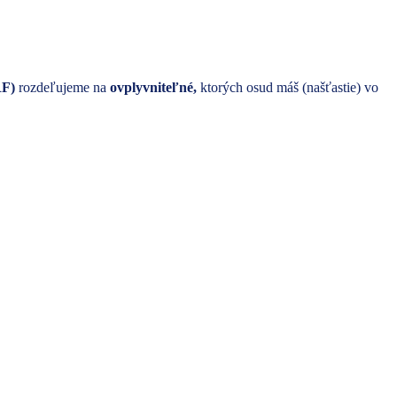
RF)
rozdeľujeme na
ovplyvniteľné,
ktorých osud máš (našťastie) vo