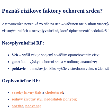
Poznáš rizikové faktory ochorení srdca?
Ateroskleróza nevzniká zo dňa na deň – väčšinou ide o súhru viacerý
vlastných rukách a
neovplyvniteľné,
ktoré úplne zmeniť nedokážeš. 
Neovplyvniteľné RF:
Vek
– vyšší vek je spojený s väčším opotrebovaním ciev;
genetika
– výskyt ochorení srdca v rodinnej anamnéze;
pohlavie
– u mužov je riziko vyššie v strednom veku, u žien 
Ovplyvniteľné RF:
vysoký krvný tlak
a
cholesterol
;
sedavý životný štýl,
nedostatok pohybu;
obezita
,
nadváha;