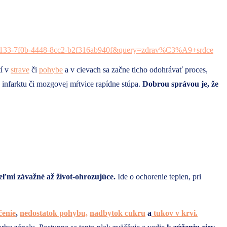
tí v
strave
či
pohybe
a v cievach sa začne ticho odohrávať proces,
 infarktu či mozgovej mŕtvice rapídne stúpa.
Dobrou správou je, že
eľmi závažné až život-ohrozujúce.
Ide o ochorenie tepien, pri
čenie
,
nedostatok pohybu,
nadbytok cukru
a
tukov v krvi.