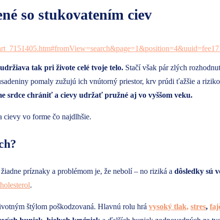
ené so stukovatením ciev
ržiava tak pri živote celé tvoje telo.
Stačí však pár zlých rozhodnu
adeniny pomaly zužujú ich vnútorný priestor, krv prúdi ťažšie a riziko
e srdce chrániť a cievy udržať pružné aj vo vyššom veku.
 cievy vo forme čo najdlhšie.
ach?
žiadne príznaky a problémom je, že nebolí – no riziká a
dôsledky sú v
holesterol
.
ivotným štýlom poškodzovaná. Hlavnú rolu hrá
vysoký tlak,
stres
,
faj