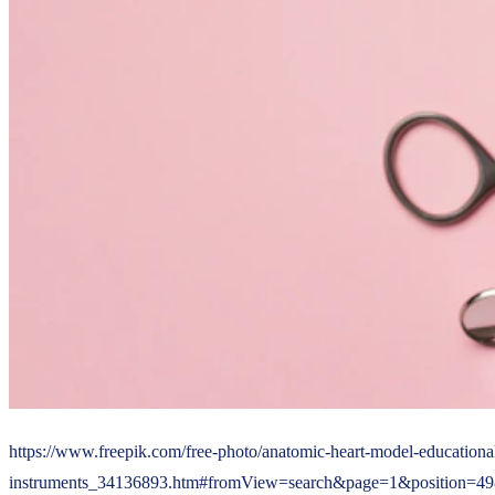
https://www.freepik.com/free-photo/anatomic-heart-model-educationa
instruments_34136893.htm#fromView=search&page=1&position=49