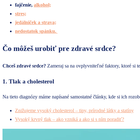
fajčenie,
alkohol;
stres;
jedálniček a strava;
nedostatok spánku.
Čo môžeš urobiť pre zdravé srdce?
Chceš zdravé srdce?
Zameraj sa na ovplyvniteľné faktory, ktoré si te
1. Tlak a cholesterol
Na tieto diagnózy máme napísané samostatné články, kde si ich rozob
Znižujeme vysoký cholesterol – tipy, prírodné látky a statíny
Vysoký krvný tlak – ako vzniká a ako si s ním poradiť?