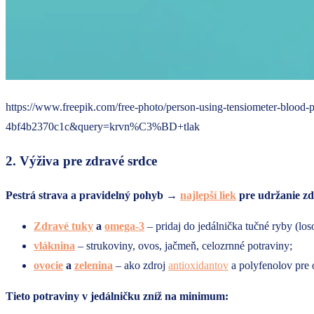
https://www.freepik.com/free-photo/person-using-tensiometer-bl
4bf4b2370c1c&query=krvn%C3%BD+tlak
2. Výživa pre zdravé srdce
Pestrá strava a pravidelný pohyb →
najlepší liek
pre udržanie zd
Zdravé tuky
a
omega-3
– pridaj do jedálnička tučné ryby (los
vláknina
– strukoviny, ovos, jačmeň, celozrnné potraviny;
ovocie
a
zelenina
– ako zdroj
antioxidantov
a polyfenolov pre 
Tieto potraviny v jedálničku zníž na minimum: