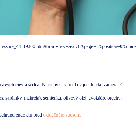
ood-pressure_44119300.htm#fromView=search&page=1&position=0&uuid
ravých ciev a srdca.
Načo by si sa mala v jedálničku zamerať?
os, sardinky, makrela), semienka, olivový olej, avokádo, orechy;
ochranu endotelu pred
oxidačným stresom.