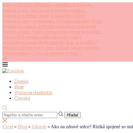
Kedy vyhľadať odborníka a pomôžu ti lieky na...
Spánok a vek: Ako sa mení potreba spánku...
Spánok a cvičenie: Kedy je najlepšie cvičiť?
Spánok a vplyv technológii: Vyskúšaj digitálny detox
Bylinky na spanie: Prírodná cesta proti nespavosti
Spánok a stres: Vplyv chronického stresu na kvalitu...
Poznáš SM systém a jeho základné cviky?
Je karobová guma (ne)bezpečná? Kde sa používa?
Správne držanie tela v sede: Základ zdravej chrbtice
Fitness topánky: Ako ich správne vybrať ?
Domov
Blog
Výzva na chudnutie
Členská
Hľadať
Úvod
»
Blog
»
Zdravie
»
Ako na zdravé srdce? Riziká spojené so st