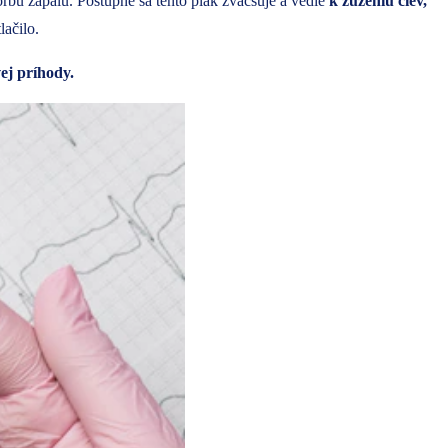
bu zápalu. Postupne sa tento plak zväčšuje a vedie
k zúženiu ciev,
lačilo.
ej príhody.