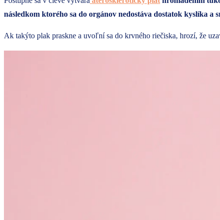
Postupne sa v cieve vytvára
aterosklerotický plát
hromadením tukov
následkom ktorého sa do orgánov nedostáva dostatok kyslíka a s
Ak takýto plak praskne a uvoľní sa do krvného riečiska, hrozí, že uza