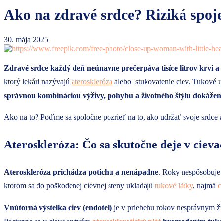
Ako na zdravé srdce? Riziká spoj
30. mája 2025
Zdravé srdce každý deň neúnavne prečerpáva tisíce litrov krvi a ud
ktorý lekári nazývajú
ateroskleróza
alebo stukovatenie ciev. Tukové us
správnou kombináciou výživy, pohybu a životného štýlu dokážem
Ako na to? Poďme sa spoločne pozrieť na to, ako udržať svoje srdce a
Ateroskleróza: Čo sa skutočne deje v ciev
Ateroskleróza prichádza potichu a nenápadne
. Roky nespôsobuje 
ktorom sa do poškodenej cievnej steny ukladajú
tukové látky
, najmä
c
Vnútorná výstelka ciev (endotel)
je v priebehu rokov nesprávnym ž