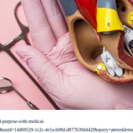
l-purpose-with-medical-
&uuid=14d69529-1c2c-4e1a-b08d-d877b39d442f&query=aterosklero