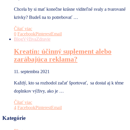
Chcela by si mať konečne krásne viditeľné svaly a tvarované
krivky? Budeš na to potrebovať …
Čítať viac
0
Facebook
Pinterest
Email
Blog
Výživa
Zdravie
Kreatín: účinný suplement alebo
zarábajúca reklama?
11. septembra 2021
Každý, kto sa rozhodol začať športovať, sa dostal aj k téme
doplnkov výživy, ako je …
Čítať viac
4
Facebook
Pinterest
Email
Kategórie