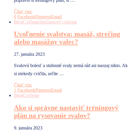
pripravíš si tréningový plán, si …
Čítať viac
0
Facebook
Pinterest
Email
Blog
Cvičenie
Strečingové cvičenie
Uvoľnenie svalstva: masáž, strečing
alebo masážny valec?
27. januára 2023
Svalovú bolesť a stuhnuté svaly nemá rád asi naozaj nikto. Ak
si niekedy cvičila, určite …
Čítať viac
1
Facebook
Pinterest
Email
Blog
Cvičenie
Ako si správne nastaviť tréningový
plán na rysovanie svalov?
9. januára 2023