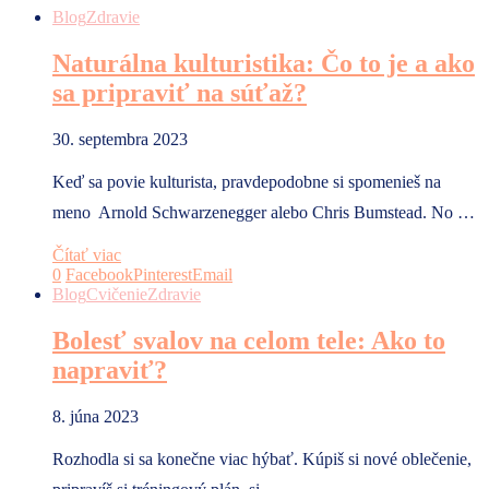
Blog
Zdravie
Naturálna kulturistika: Čo to je a ako
sa pripraviť na súťaž?
30. septembra 2023
Keď sa povie kulturista, pravdepodobne si spomenieš na
meno Arnold Schwarzenegger alebo Chris Bumstead. No …
Čítať viac
0
Facebook
Pinterest
Email
Blog
Cvičenie
Zdravie
Bolesť svalov na celom tele: Ako to
napraviť?
8. júna 2023
Rozhodla si sa konečne viac hýbať. Kúpiš si nové oblečenie,