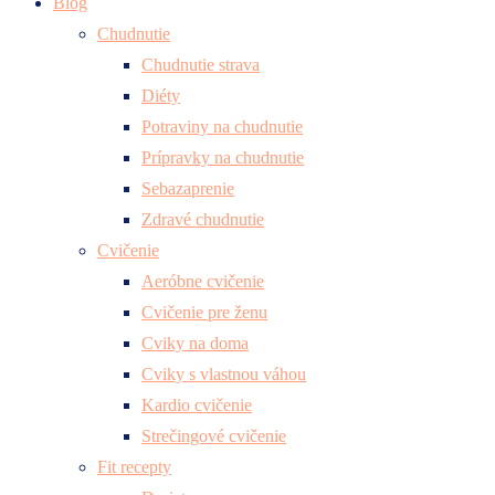
Blog
Chudnutie
Chudnutie strava
Diéty
Potraviny na chudnutie
Prípravky na chudnutie
Sebazaprenie
Zdravé chudnutie
Cvičenie
Aeróbne cvičenie
Cvičenie pre ženu
Cviky na doma
Cviky s vlastnou váhou
Kardio cvičenie
Strečingové cvičenie
Fit recepty