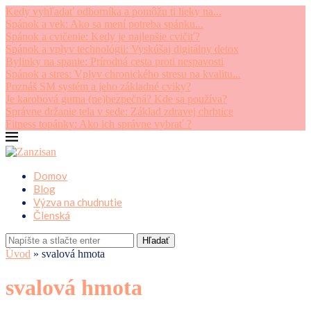
Kedy vyhľadať odborníka a pomôžu ti lieky na...
Spánok a vek: Ako sa mení potreba spánku...
Spánok a cvičenie: Kedy je najlepšie cvičiť?
Spánok a vplyv technológii: Vyskúšaj digitálny detox
Bylinky na spanie: Prírodná cesta proti nespavosti
Spánok a stres: Vplyv chronického stresu na kvalitu...
Poznáš SM systém a jeho základné cviky?
Je karobová guma (ne)bezpečná? Kde sa používa?
Správne držanie tela v sede: Základ zdravej chrbtice
Fitness topánky: Ako ich správne vybrať ?
Domov
Blog
Výzva na chudnutie
Členská
Hľadať
Úvod
»
svalová hmota
svalová hmota