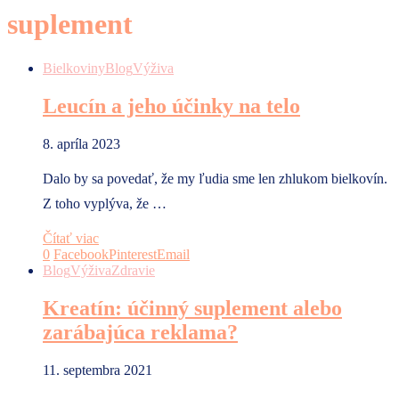
suplement
Bielkoviny
Blog
Výživa
Leucín a jeho účinky na telo
8. apríla 2023
Dalo by sa povedať, že my ľudia sme len zhlukom bielkovín.
Z toho vyplýva, že …
Čítať viac
0
Facebook
Pinterest
Email
Blog
Výživa
Zdravie
Kreatín: účinný suplement alebo
zarábajúca reklama?
11. septembra 2021