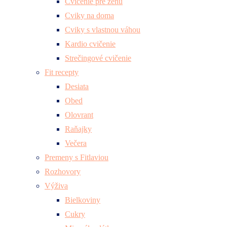
Cvičenie pre ženu
Cviky na doma
Cviky s vlastnou váhou
Kardio cvičenie
Strečingové cvičenie
Fit recepty
Desiata
Obed
Olovrant
Raňajky
Večera
Premeny s Fitlaviou
Rozhovory
Výživa
Bielkoviny
Cukry