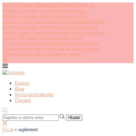
Kedy vyhľadať odborníka a pomôžu ti lieky na...
Spánok a vek: Ako sa mení potreba spánku...
Spánok a cvičenie: Kedy je najlepšie cvičiť?
Spánok a vplyv technológii: Vyskúšaj digitálny detox
Bylinky na spanie: Prírodná cesta proti nespavosti
Spánok a stres: Vplyv chronického stresu na kvalitu...
Poznáš SM systém a jeho základné cviky?
Je karobová guma (ne)bezpečná? Kde sa používa?
Správne držanie tela v sede: Základ zdravej chrbtice
Fitness topánky: Ako ich správne vybrať ?
Domov
Blog
Výzva na chudnutie
Členská
Hľadať
Úvod
»
suplement