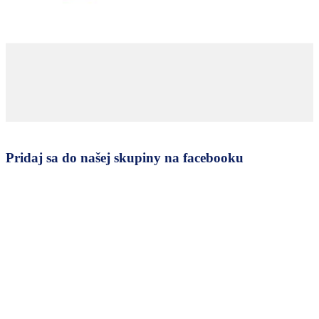
Pridaj sa do našej skupiny na facebooku
Zásady spracovania osobných údajov
Kontakt
Obchodné podmienky
Copyright @ 2025 Zanzisan.sk