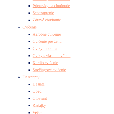
Prípravky na chudnutie
Sebazaprenie
Zdravé chudnutie
Cvičenie
Aeróbne cvičenie
Cvičenie pre ženu
Cviky na doma
Cviky s vlastnou váhou
Kardio cvičenie
Strečingové cvičenie
Fit recepty
Desiata
Obed
Olovrant
Raňajky
Večera