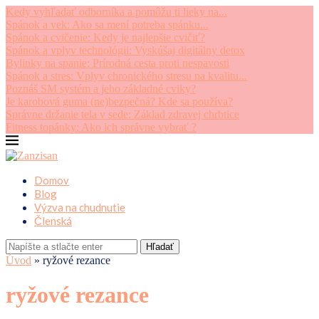
Kedy vyhľadať odborníka a pomôžu ti lieky na...
Spánok a vek: Ako sa mení potreba spánku...
Spánok a cvičenie: Kedy je najlepšie cvičiť?
Spánok a vplyv technológii: Vyskúšaj digitálny detox
Bylinky na spanie: Prírodná cesta proti nespavosti
Spánok a stres: Vplyv chronického stresu na kvalitu...
Poznáš SM systém a jeho základné cviky?
Je karobová guma (ne)bezpečná? Kde sa používa?
Správne držanie tela v sede: Základ zdravej chrbtice
Fitness topánky: Ako ich správne vybrať ?
Domov
Blog
Výzva na chudnutie
Členská
Hľadať
Úvod
»
ryžové rezance
ryžové rezance