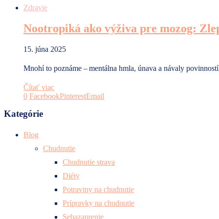
Zdravie
Nootropiká ako výživa pre mozog: Zlep
15. júna 2025
Mnohí to poznáme – mentálna hmla, únava a návaly povinností, 
Čítať viac
0
Facebook
Pinterest
Email
Kategórie
Blog
Chudnutie
Chudnutie strava
Diéty
Potraviny na chudnutie
Prípravky na chudnutie
Sebazaprenie