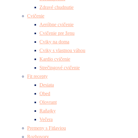
Zdravé chudnutie
Cvičenie
Aeróbne cvičenie
Cvičenie pre ženu
Cviky na doma
Cviky s vlastnou váhou
Kardio cvičenie
Strečingové cvičenie
Fit recepty
Desiata
Obed
Olovrant
Raňajky
Večera
Premeny s Fitlaviou
Rozhovory