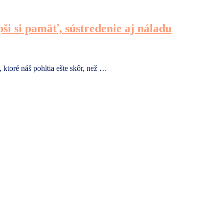
ši si pamäť, sústredenie aj náladu
ktoré náš pohltia ešte skôr, než …