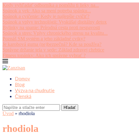
Kedy vyhľadať odborníka a pomôžu ti lieky na...
Spánok a vek: Ako sa mení potreba spánku...
Spánok a cvičenie: Kedy je najlepšie cvičiť?
Spánok a vplyv technológii: Vyskúšaj digitálny detox
Bylinky na spanie: Prírodná cesta proti nespavosti
Spánok a stres: Vplyv chronického stresu na kvalitu...
Poznáš SM systém a jeho základné cviky?
Je karobová guma (ne)bezpečná? Kde sa používa?
Správne držanie tela v sede: Základ zdravej chrbtice
Fitness topánky: Ako ich správne vybrať ?
Domov
Blog
Výzva na chudnutie
Členská
Hľadať
Úvod
»
rhodiola
rhodiola