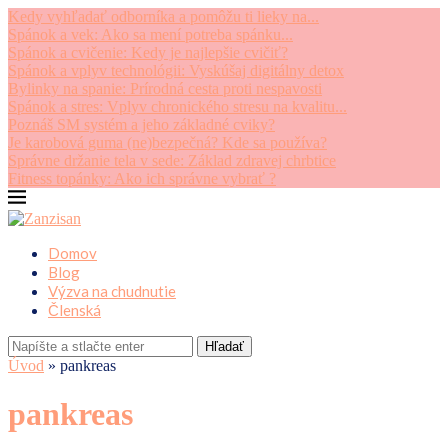
Kedy vyhľadať odborníka a pomôžu ti lieky na...
Spánok a vek: Ako sa mení potreba spánku...
Spánok a cvičenie: Kedy je najlepšie cvičiť?
Spánok a vplyv technológii: Vyskúšaj digitálny detox
Bylinky na spanie: Prírodná cesta proti nespavosti
Spánok a stres: Vplyv chronického stresu na kvalitu...
Poznáš SM systém a jeho základné cviky?
Je karobová guma (ne)bezpečná? Kde sa používa?
Správne držanie tela v sede: Základ zdravej chrbtice
Fitness topánky: Ako ich správne vybrať ?
Domov
Blog
Výzva na chudnutie
Členská
Hľadať
Úvod
»
pankreas
pankreas