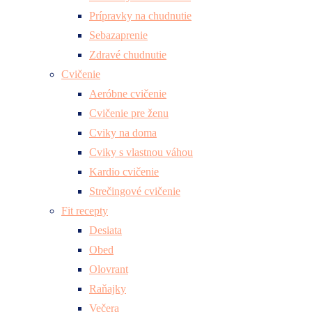
Prípravky na chudnutie
Sebazaprenie
Zdravé chudnutie
Cvičenie
Aeróbne cvičenie
Cvičenie pre ženu
Cviky na doma
Cviky s vlastnou váhou
Kardio cvičenie
Strečingové cvičenie
Fit recepty
Desiata
Obed
Olovrant
Raňajky
Večera