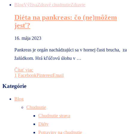
Blog
Výživa
Zdravé chudnutie
Zdravie
Diéta na pankreas: čo (ne)môžem
jesť?
16. mája 2023
Pankreas je orgán nachádzajúci sa v hornej časti brucha, za
žalúdkom. Hrá kľúčovú úlohu v …
Čítať viac
1
Facebook
Pinterest
Email
Kategórie
Blog
Chudnutie
Chudnutie strava
Diéty
Potraviny na chudnutie