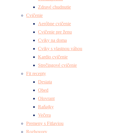
Zdravé chudnutie
Cvičenie
Aeróbne cvičenie
Cvičenie pre ženu
Cviky na doma
Cviky s vlastnou váhou
Kardio cvičenie
Strečingové cvičenie
Fit recepty
Desiata
Obed
Olovrant
Raňajky
Večera
Premeny s Fitlaviou
Rozhovory