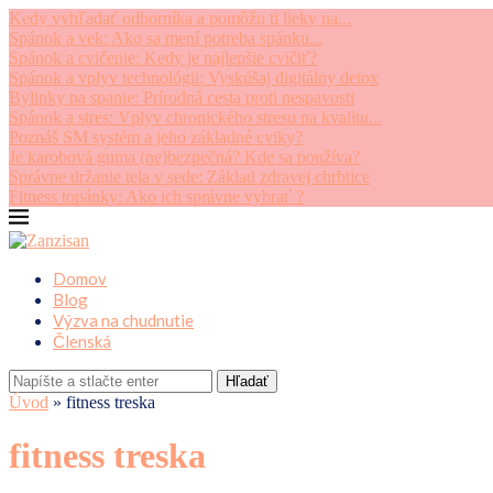
Kedy vyhľadať odborníka a pomôžu ti lieky na...
Spánok a vek: Ako sa mení potreba spánku...
Spánok a cvičenie: Kedy je najlepšie cvičiť?
Spánok a vplyv technológii: Vyskúšaj digitálny detox
Bylinky na spanie: Prírodná cesta proti nespavosti
Spánok a stres: Vplyv chronického stresu na kvalitu...
Poznáš SM systém a jeho základné cviky?
Je karobová guma (ne)bezpečná? Kde sa používa?
Správne držanie tela v sede: Základ zdravej chrbtice
Fitness topánky: Ako ich správne vybrať ?
Domov
Blog
Výzva na chudnutie
Členská
Hľadať
Úvod
»
fitness treska
fitness treska