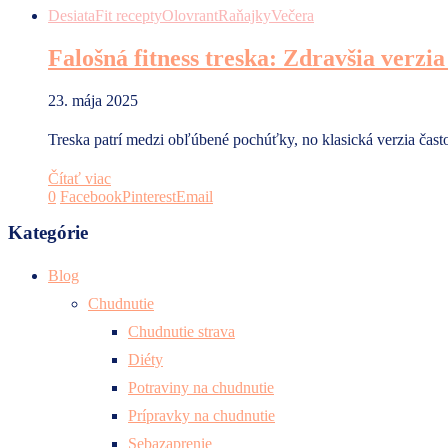
Desiata
Fit recepty
Olovrant
Raňajky
Večera
Falošná fitness treska: Zdravšia verzi
23. mája 2025
Treska patrí medzi obľúbené pochúťky, no klasická verzia čas
Čítať viac
0
Facebook
Pinterest
Email
Kategórie
Blog
Chudnutie
Chudnutie strava
Diéty
Potraviny na chudnutie
Prípravky na chudnutie
Sebazaprenie