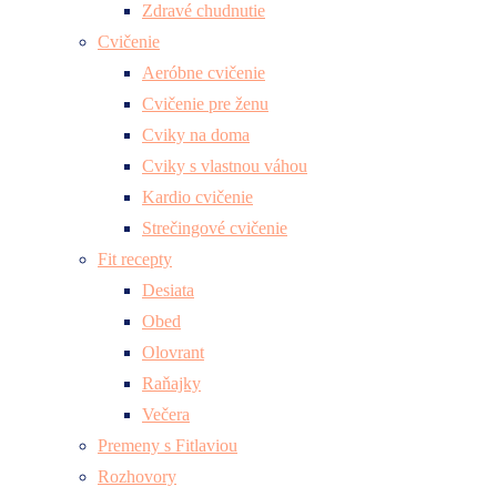
Zdravé chudnutie
Cvičenie
Aeróbne cvičenie
Cvičenie pre ženu
Cviky na doma
Cviky s vlastnou váhou
Kardio cvičenie
Strečingové cvičenie
Fit recepty
Desiata
Obed
Olovrant
Raňajky
Večera
Premeny s Fitlaviou
Rozhovory