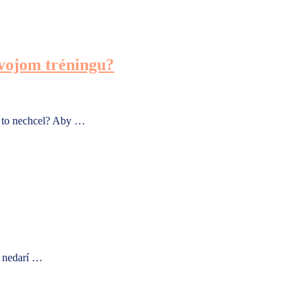
tvojom tréningu?
y to nechcel? Aby …
y nedarí …