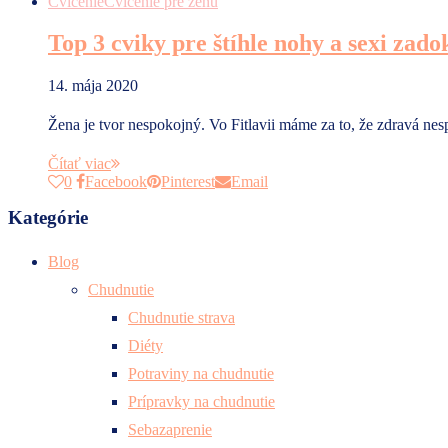
Cvičenie
Cvičenie pre ženu
Top 3 cviky pre štíhle nohy a sexi zado
14. mája 2020
Žena je tvor nespokojný. Vo Fitlavii máme za to, že zdravá ne
Čítať viac
0
Facebook
Pinterest
Email
Kategórie
Blog
Chudnutie
Chudnutie strava
Diéty
Potraviny na chudnutie
Prípravky na chudnutie
Sebazaprenie