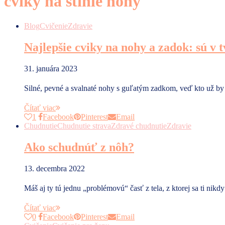
cviky na stihle nohy
Blog
Cvičenie
Zdravie
Najlepšie cviky na nohy a zadok: sú v 
31. januára 2023
Silné, pevné a svalnaté nohy s guľatým zadkom, veď kto už b
Čítať viac
1
Facebook
Pinterest
Email
Chudnutie
Chudnutie strava
Zdravé chudnutie
Zdravie
Ako schudnúť z nôh?
13. decembra 2022
Máš aj ty tú jednu „problémovú“ časť z tela, z ktorej sa ti nikd
Čítať viac
0
Facebook
Pinterest
Email