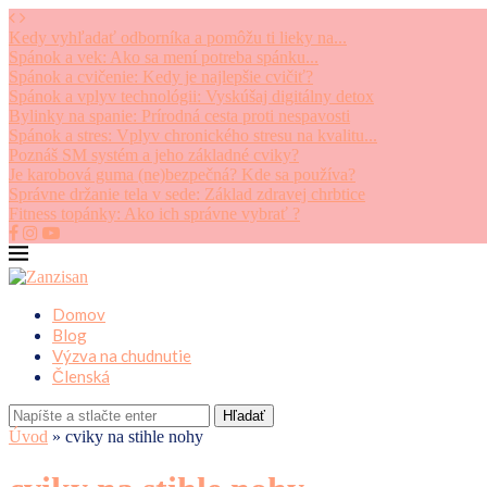
Kedy vyhľadať odborníka a pomôžu ti lieky na...
Spánok a vek: Ako sa mení potreba spánku...
Spánok a cvičenie: Kedy je najlepšie cvičiť?
Spánok a vplyv technológii: Vyskúšaj digitálny detox
Bylinky na spanie: Prírodná cesta proti nespavosti
Spánok a stres: Vplyv chronického stresu na kvalitu...
Poznáš SM systém a jeho základné cviky?
Je karobová guma (ne)bezpečná? Kde sa používa?
Správne držanie tela v sede: Základ zdravej chrbtice
Fitness topánky: Ako ich správne vybrať ?
Domov
Blog
Výzva na chudnutie
Členská
Hľadať
Úvod
»
cviky na stihle nohy