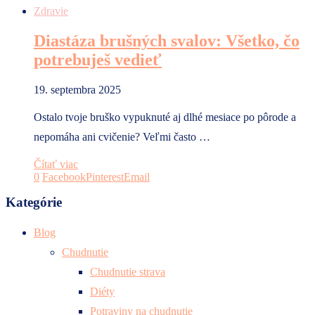
Zdravie
Diastáza brušných svalov: Všetko, čo
potrebuješ vedieť
19. septembra 2025
Ostalo tvoje bruško vypuknuté aj dlhé mesiace po pôrode a
nepomáha ani cvičenie? Veľmi často …
Čítať viac
0
Facebook
Pinterest
Email
Kategórie
Blog
Chudnutie
Chudnutie strava
Diéty
Potraviny na chudnutie