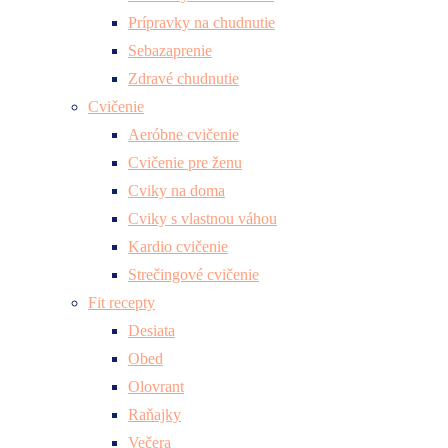
Prípravky na chudnutie
Sebazaprenie
Zdravé chudnutie
Cvičenie
Aeróbne cvičenie
Cvičenie pre ženu
Cviky na doma
Cviky s vlastnou váhou
Kardio cvičenie
Strečingové cvičenie
Fit recepty
Desiata
Obed
Olovrant
Raňajky
Večera