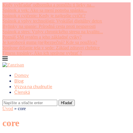
Kedy vyhľadať odborníka a pomôžu ti lieky na...
Spánok a vek: Ako sa mení potreba spánku...
Spánok a cvičenie: Kedy je najlepšie cvičiť?
Spánok a vplyv technológii: Vyskúšaj digitálny detox
Bylinky na spanie: Prírodná cesta proti nespavosti
Spánok a stres: Vplyv chronického stresu na kvalitu...
Poznáš SM systém a jeho základné cviky?
Je karobová guma (ne)bezpečná? Kde sa používa?
Správne držanie tela v sede: Základ zdravej chrbtice
Fitness topánky: Ako ich správne vybrať ?
Domov
Blog
Výzva na chudnutie
Členská
Hľadať
Úvod
»
core
core