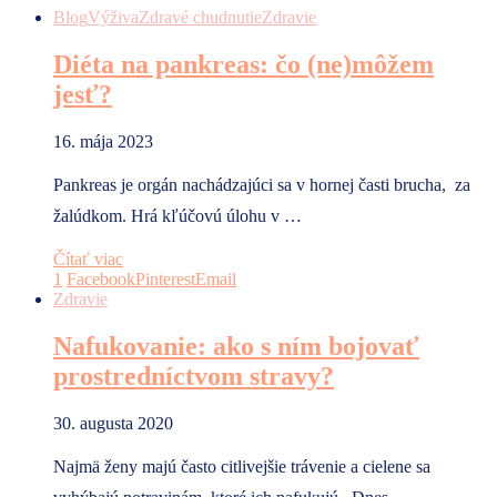
Blog
Výživa
Zdravé chudnutie
Zdravie
Diéta na pankreas: čo (ne)môžem
jesť?
16. mája 2023
Pankreas je orgán nachádzajúci sa v hornej časti brucha, za
žalúdkom. Hrá kľúčovú úlohu v …
Čítať viac
1
Facebook
Pinterest
Email
Zdravie
Nafukovanie: ako s ním bojovať
prostredníctvom stravy?
30. augusta 2020
Najmä ženy majú často citlivejšie trávenie a cielene sa