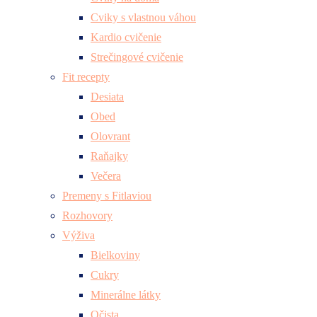
Cviky s vlastnou váhou
Kardio cvičenie
Strečingové cvičenie
Fit recepty
Desiata
Obed
Olovrant
Raňajky
Večera
Premeny s Fitlaviou
Rozhovory
Výživa
Bielkoviny
Cukry
Minerálne látky
Očista