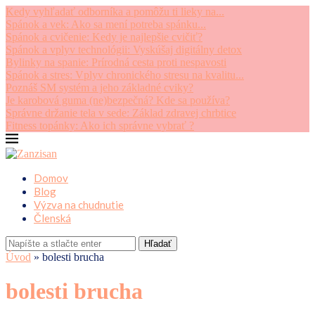
Kedy vyhľadať odborníka a pomôžu ti lieky na...
Spánok a vek: Ako sa mení potreba spánku...
Spánok a cvičenie: Kedy je najlepšie cvičiť?
Spánok a vplyv technológii: Vyskúšaj digitálny detox
Bylinky na spanie: Prírodná cesta proti nespavosti
Spánok a stres: Vplyv chronického stresu na kvalitu...
Poznáš SM systém a jeho základné cviky?
Je karobová guma (ne)bezpečná? Kde sa používa?
Správne držanie tela v sede: Základ zdravej chrbtice
Fitness topánky: Ako ich správne vybrať ?
Domov
Blog
Výzva na chudnutie
Členská
Hľadať
Úvod
»
bolesti brucha
bolesti brucha