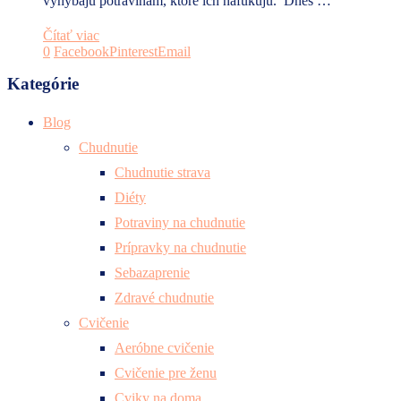
vyhýbajú potravinám, ktoré ich nafukujú. Dnes …
Čítať viac
0
Facebook
Pinterest
Email
Kategórie
Blog
Chudnutie
Chudnutie strava
Diéty
Potraviny na chudnutie
Prípravky na chudnutie
Sebazaprenie
Zdravé chudnutie
Cvičenie
Aeróbne cvičenie
Cvičenie pre ženu
Cviky na doma