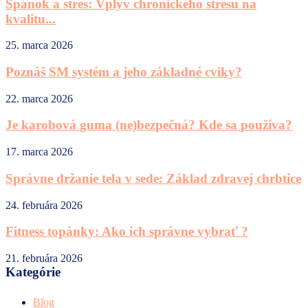
Spánok a stres: Vplyv chronického stresu na
kvalitu...
25. marca 2026
Poznáš SM systém a jeho základné cviky?
22. marca 2026
Je karobová guma (ne)bezpečná? Kde sa používa?
17. marca 2026
Správne držanie tela v sede: Základ zdravej chrbtice
24. februára 2026
Fitness topánky: Ako ich správne vybrať ?
21. februára 2026
Kategórie
Blog