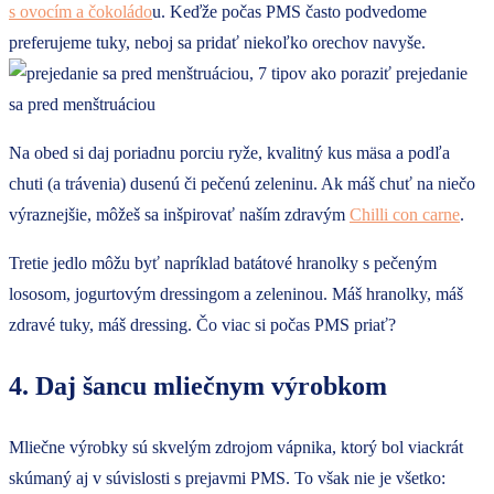
s ovocím a čokoládo
u. Keďže počas PMS často podvedome
preferujeme tuky, neboj sa pridať niekoľko orechov navyše.
Na obed si daj poriadnu porciu ryže, kvalitný kus mäsa a podľa
chuti (a trávenia) dusenú či pečenú zeleninu. Ak máš chuť na niečo
výraznejšie, môžeš sa inšpirovať naším zdravým
Chilli con carne
.
Tretie jedlo môžu byť napríklad batátové hranolky s pečeným
lososom, jogurtovým dressingom a zeleninou. Máš hranolky, máš
zdravé tuky, máš dressing. Čo viac si počas PMS priať?
4. Daj šancu mliečnym výrobkom
Mliečne výrobky sú skvelým zdrojom vápnika, ktorý bol viackrát
skúmaný aj v súvislosti s prejavmi PMS. To však nie je všetko: