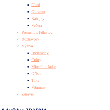
Obed
Olovrant
Raňajky
Večera
Premeny s Fitlaviou
Rozhovory
Výživa
Bielkoviny
Cukry
Minerálne látky
Očista
Tuky
Vitamíny
Zdravie