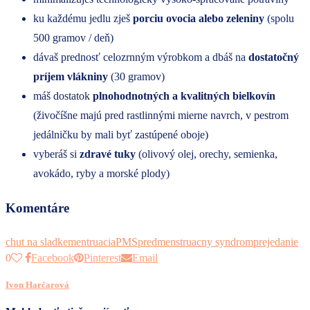
ku každému jedlu zješ
porciu ovocia alebo zeleniny
(spolu
500 gramov / deň)
dávaš prednosť celozrnným výrobkom a dbáš na
dostatočný
príjem vlákniny
(30 gramov)
máš dostatok
plnohodnotných a kvalitných bielkovín
(živočíšne majú pred rastlinnými mierne navrch, v pestrom
jedálničku by mali byť zastúpené oboje)
vyberáš si
zdravé tuky
(olivový olej, orechy, semienka,
avokádo, ryby a morské plody)
Komentáre
chut na sladke
mentruacia
PMS
predmenstruacny syndrom
prejedanie
0
Facebook
Pinterest
Email
Ivon Harčarová