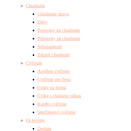
Chudnutie
Chudnutie strava
Diéty
Potraviny na chudnutie
Prípravky na chudnutie
Sebazaprenie
Zdravé chudnutie
Cvičenie
Aeróbne cvičenie
Cvičenie pre ženu
Cviky na doma
Cviky s vlastnou váhou
Kardio cvičenie
Strečingové cvičenie
Fit recepty
Desiata