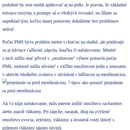
podobné by sme mohli aplikovať aj na jedlo. Je pravda, že základné
tráviace enzýmy a postupy sú u všetkých rovnaké, no líšime sa
napríklad tým, koľko danej potraviny dokážeme bez problémov
stráviť.
Počas PMS býva problém nielen s chuťou na sladké, ale pridávajú
sa aj tráviace ťažkosti: zápcha, hnačka či nafukovanie. Mnohé
z nich môžu mať pôvod v „nezdravom“ výbere potravín počas
PMS, niektoré môžu súvisieť s väčším množstvom jedla a zmenami
v aktivite hladkého svalstva v súvislosti s blížiacou sa menštruáciou.
Ak ťa trápi nafukovanie, skús mierne znížiť množstvo sacharidov
alebo aspoň vlákniny. Pri zápche, naopak, dbaj na zvýšené
množstvo ovocia, zeleniny, vlákniny a dostatok vody (ktorý s
príjmom vlákniny takisto súvisí).