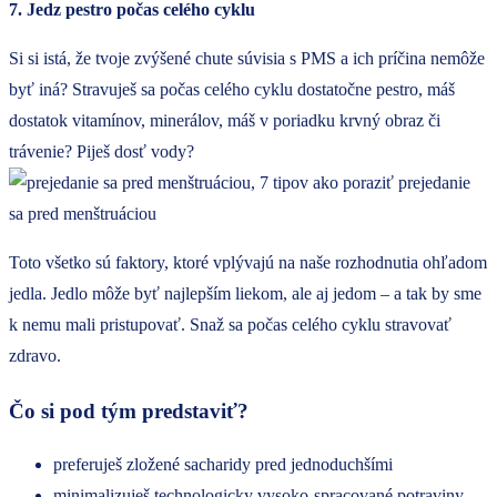
7. Jedz pestro počas celého cyklu
Si si istá, že tvoje zvýšené chute súvisia s PMS a ich príčina nemôže
byť iná? Stravuješ sa počas celého cyklu dostatočne pestro, máš
dostatok vitamínov, minerálov, máš v poriadku krvný obraz či
trávenie? Piješ dosť vody?
Toto všetko sú faktory, ktoré vplývajú na naše rozhodnutia ohľadom
jedla. Jedlo môže byť najlepším liekom, ale aj jedom – a tak by sme
k nemu mali pristupovať. Snaž sa počas celého cyklu stravovať
zdravo.
Čo si pod tým predstaviť?
preferuješ zložené sacharidy pred jednoduchšími
minimalizuješ technologicky vysoko-spracované potraviny