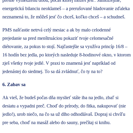
presne vymedzenú dobu, počas ktorej môžeš jesť. Samozrejme,
energetickú bilanciu neoklameš – a prerušované hladovanie zďaleka
neznamená to, že môžeš jesť čo chceš, koľko chceš – a schudneš.
PMS našťastie netrvá celý mesiac a ak by malo celodenné
prejedanie sa pred menštruáciou pokaziť tvoje celomesačné
diétovanie, za pokus to stojí. Najčastejšie sa využíva princíp 16/8 –
16 hodín bez jedla, po ktorých nasleduje 8-hodinové okno, v ktorom
zješ všetky tvoje jedlé. V praxi to znamená jesť napríklad od
jedenástej do siedmej. To sa dá zvládnuť, čo ty na to?
6. Zabav sa
Ak vieš, že budeš počas dňa myslieť stále iba na jedlo, zbaľ si
desiatu a vypadni preč. Choď do prírody, do fitka, nakupovať (nie
jedlo!), urob niečo, na čo sa už dlho odhodlávaš. Dopraj si chvíľu
pre seba, choď na masáž alebo do sauny, prečítaj si knihu.