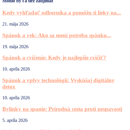
Mohlo by ťa tiež zaujímať
Kedy vyhľadať odborníka a pomôžu ti lieky na...
21. mája 2026
Spánok a vek: Ako sa mení potreba spánku...
19. mája 2026
Spánok a cvičenie: Kedy je najlepšie cvičiť?
10. apríla 2026
Spánok a vplyv technológii: Vyskúšaj digitálny
detox
10. apríla 2026
Bylinky na spanie: Prírodná cesta proti nespavosti
5. apríla 2026