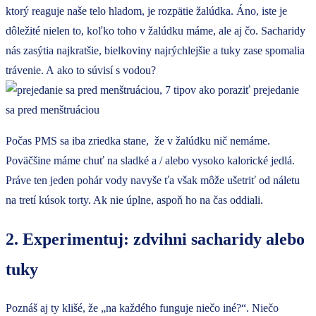
ktorý reaguje naše telo hladom, je rozpätie žalúdka. Áno, iste je
dôležité nielen to, koľko toho v žalúdku máme, ale aj čo. Sacharidy
nás zasýtia najkratšie, bielkoviny najrýchlejšie a tuky zase spomalia
trávenie. A ako to súvisí s vodou?
Počas PMS sa iba zriedka stane, že v žalúdku nič nemáme.
Poväčšine máme chuť na sladké a / alebo vysoko kalorické jedlá.
Práve ten jeden pohár vody navyše ťa však môže ušetriť od náletu
na tretí kúsok torty. Ak nie úplne, aspoň ho na čas oddiali.
2. Experimentuj: zdvihni sacharidy alebo
tuky
Poznáš aj ty klišé, že „na každého funguje niečo iné?“. Niečo