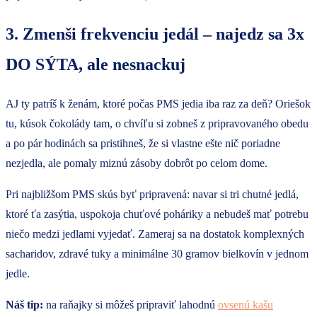
3. Zmenši frekvenciu jedál – najedz sa 3x
DO SÝTA, ale nesnackuj
AJ ty patríš k ženám, ktoré počas PMS jedia iba raz za deň? Oriešok
tu, kúsok čokolády tam, o chvíľu si zobneš z pripravovaného obedu
a po pár hodinách sa pristihneš, že si vlastne ešte nič poriadne
nezjedla, ale pomaly miznú zásoby dobrôt po celom dome.
Pri najbližšom PMS skús byť pripravená: navar si tri chutné jedlá,
ktoré ťa zasýtia, uspokoja chuťové poháriky a nebudeš mať potrebu
niečo medzi jedlami vyjedať. Zameraj sa na dostatok komplexných
sacharidov, zdravé tuky a minimálne 30 gramov bielkovín v jednom
jedle.
Náš tip:
na raňajky si môžeš pripraviť lahodnú
ovsenú kašu