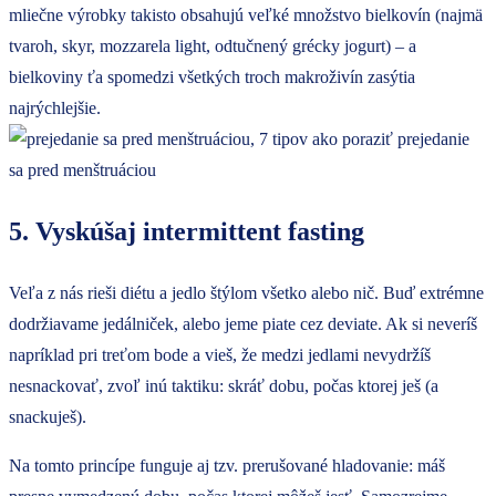
mliečne výrobky takisto obsahujú veľké množstvo bielkovín (najmä
tvaroh, skyr, mozzarela light, odtučnený grécky jogurt) – a
bielkoviny ťa spomedzi všetkých troch makroživín zasýtia
najrýchlejšie.
5. Vyskúšaj intermittent fasting
Veľa z nás rieši diétu a jedlo štýlom všetko alebo nič. Buď extrémne
dodržiavame jedálniček, alebo jeme piate cez deviate. Ak si neveríš
napríklad pri treťom bode a vieš, že medzi jedlami nevydržíš
nesnackovať, zvoľ inú taktiku: skráť dobu, počas ktorej ješ (a
snackuješ).
Na tomto princípe funguje aj tzv. prerušované hladovanie: máš