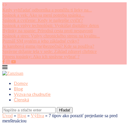
Kedy vyhľadať odborníka a pomôžu ti lieky na...
Spánok a vek: Ako sa mení potreba spánku...
Spánok a cvičenie: Kedy je najlepšie cvičiť?
Spánok a vplyv technológii: Vyskúšaj digitálny detox
Bylinky na spanie: Prírodná cesta proti nespavosti
Spánok a stres: Vplyv chronického stresu na kvalitu...
Poznáš SM systém a jeho základné cviky?
Je karobová guma (ne)bezpečná? Kde sa používa?
Správne držanie tela v sede: Základ zdravej chrbtice
Fitness topánky: Ako ich správne vybrať ?
Domov
Blog
Výzva na chudnutie
Členská
Hľadať
Úvod
»
Blog
»
Výživa
»
7 tipov ako poraziť prejedanie sa pred
menštruáciou