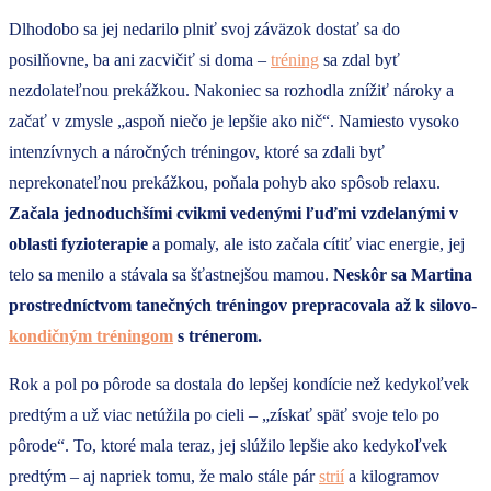
Dlhodobo sa jej nedarilo plniť svoj záväzok dostať sa do
posilňovne, ba ani zacvičiť si doma –
tréning
sa zdal byť
nezdolateľnou prekážkou. Nakoniec sa rozhodla znížiť nároky a
začať v zmysle „aspoň niečo je lepšie ako nič“. Namiesto vysoko
intenzívnych a náročných tréningov, ktoré sa zdali byť
neprekonateľnou prekážkou, poňala pohyb ako spôsob relaxu.
Začala jednoduchšími cvikmi vedenými ľuďmi vzdelanými v
oblasti fyzioterapie
a pomaly, ale isto začala cítiť viac energie, jej
telo sa menilo a stávala sa šťastnejšou mamou.
Neskôr sa Martina
prostredníctvom tanečných tréningov prepracovala až k silovo-
kondičným tréningom
s trénerom.
Rok a pol po pôrode sa dostala do lepšej kondície než kedykoľvek
predtým a už viac netúžila po cieli – „získať späť svoje telo po
pôrode“. To, ktoré mala teraz, jej slúžilo lepšie ako kedykoľvek
predtým – aj napriek tomu, že malo stále pár
strií
a kilogramov