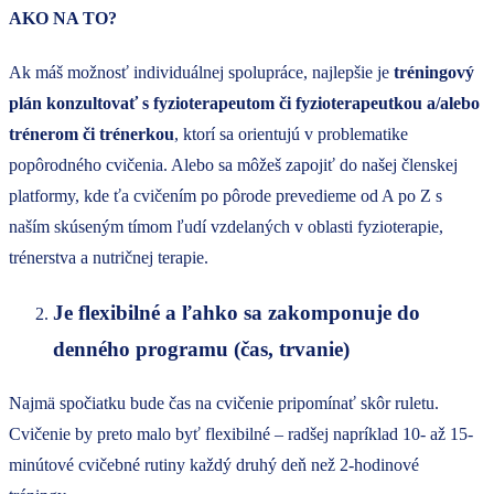
AKO NA TO?
Ak máš možnosť individuálnej spolupráce, najlepšie je
tréningový
plán konzultovať s fyzioterapeutom či fyzioterapeutkou a/alebo
trénerom či trénerkou
, ktorí sa orientujú v problematike
popôrodného cvičenia. Alebo sa môžeš zapojiť do našej členskej
platformy, kde ťa cvičením po pôrode prevedieme od A po Z s
naším skúseným tímom ľudí vzdelaných v oblasti fyzioterapie,
trénerstva a nutričnej terapie.
Je flexibilné a ľahko sa zakomponuje do
denného programu (čas, trvanie)
Najmä spočiatku bude čas na cvičenie pripomínať skôr ruletu.
Cvičenie by preto malo byť flexibilné – radšej napríklad 10- až 15-
minútové cvičebné rutiny každý druhý deň než 2-hodinové