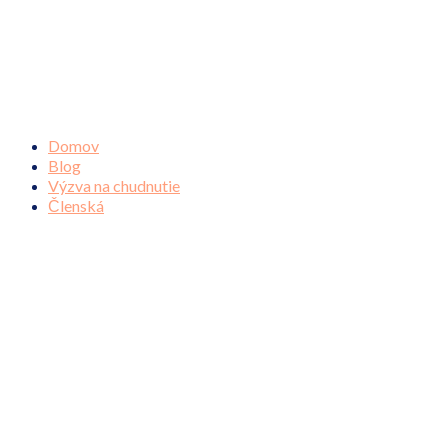
Domov
Blog
Výzva na chudnutie
Členská