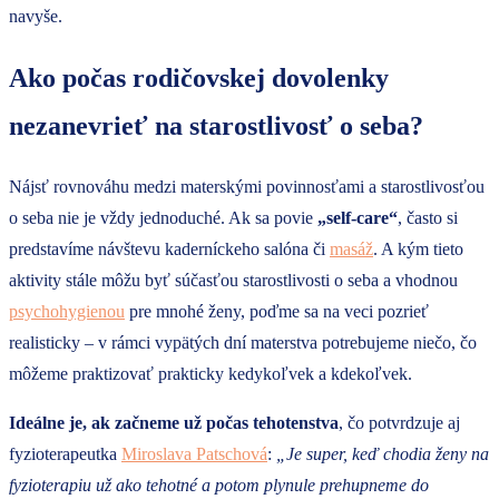
navyše.
Ako počas rodičovskej dovolenky
nezanevrieť na starostlivosť o seba?
Nájsť rovnováhu medzi materskými povinnosťami a starostlivosťou
o seba nie je vždy jednoduché. Ak sa povie
„self-care“
, často si
predstavíme návštevu kaderníckeho salóna či
masáž
. A kým tieto
aktivity stále môžu byť súčasťou starostlivosti o seba a vhodnou
psychohygienou
pre mnohé ženy, poďme sa na veci pozrieť
realisticky – v rámci vypätých dní materstva potrebujeme niečo, čo
môžeme praktizovať prakticky kedykoľvek a kdekoľvek.
Ideálne je, ak začneme už počas tehotenstva
, čo potvrdzuje aj
fyzioterapeutka
Miroslava Patschová
:
„
Je super, keď chodia ženy na
fyzioterapiu už ako tehotné a potom plynule prehupneme do