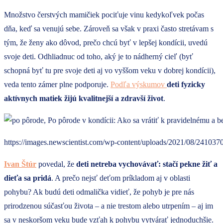
Množstvo čerstvých mamičiek pociťuje vinu kedykoľvek počas
dňa, keď sa venujú sebe. Zároveň sa však v praxi často stretávam s
tým, že ženy ako dôvod, prečo chcú byť v lepšej kondícii, uvedú
svoje deti. Odhliadnuc od toho, aký je to nádherný cieľ (byť
schopná byť tu pre svoje deti aj vo vyššom veku v dobrej kondícii),
veda tento zámer plne podporuje.
Podľa výskumov
deti fyzicky
aktívnych matiek žijú kvalitnejší a zdravší život
.
https://images.newscientist.com/wp-content/uploads/2021/08/241037
Ivan Štúr
povedal, že
deti netreba vychovávať: stačí pekne žiť a
dieťa sa pridá
. A prečo nejsť deťom príkladom aj v oblasti
pohybu? Ak budú deti odmalička vidieť, že pohyb je pre nás
prirodzenou súčasťou života – a nie trestom alebo utrpením – aj im
sa v neskoršom veku bude vzťah k pohybu vytvárať jednoduchšie.