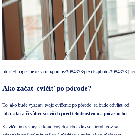
https://images.pexels.com/photos/3984373/pexels-photo-3984373.j
Ako začať cvičiť po pôrode?
To, ako bude vyzerať tvoje cvičenie po pôrode, sa bude odvíjať od
toho,
ako a či vôbec si cvičila pred tehotenstvom a počas neho
.
S cvičením v zmysle kondičných alebo silových tréningov sa