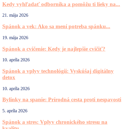
Kedy vyhľadať odborníka a pomôžu ti lieky na...
21. mája 2026
Spánok a vek: Ako sa mení potreba spánku...
19. mája 2026
Spánok a cvičenie: Kedy je najlepšie cvičiť?
10. apríla 2026
Spánok a vplyv technológii: Vyskúšaj digitálny
detox
10. apríla 2026
Bylinky na spanie: Prírodná cesta proti nespavosti
5. apríla 2026
Spánok a stres: Vplyv chronického stresu na
kvalitu...