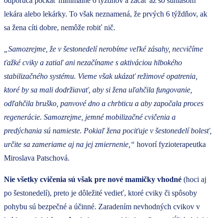
odporúča počkať minimálne 6 týždňov a začať až so súhlasom
lekára alebo lekárky. To však neznamená, že prvých 6 týždňov, ak
sa žena cíti dobre, nemôže robiť nič.
„
Samozrejme, že v šestonedelí nerobíme veľké zásahy, necvičíme
ťažké cviky a zatiaľ ani nezačíname s aktiváciou hlbokého
stabilizačného systému. Vieme však ukázať režimové opatrenia,
ktoré by sa mali dodržiavať, aby si žena uľahčila fungovanie,
odľahčila bruško, panvové dno a chrbticu a aby započala proces
regenerácie. Samozrejme, jemné mobilizačné cvičenia a
predýchania sú namieste. Pokiaľ žena pociťuje v šestonedelí bolesť,
určite sa zameriame aj na jej zmiernenie,“
hovorí fyzioterapeutka
Miroslava Patschová.
Nie všetky cvičenia sú však pre nové mamičky vhodné
(hoci aj
po šestonedelí), preto je dôležité vedieť, ktoré cviky či spôsoby
pohybu sú bezpečné a účinné. Zaradením nevhodných cvikov v