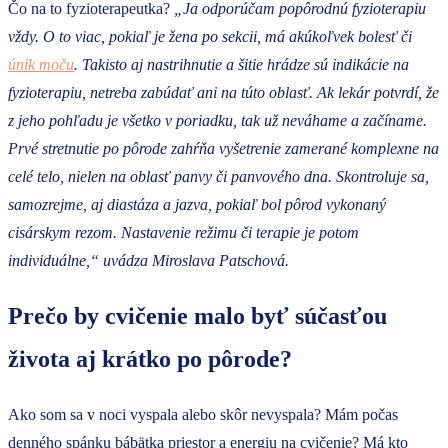
Čo na to fyzioterapeutka?
„
Ja odporúčam popôrodnú fyzioterapiu
vždy. O to viac, pokiaľ je žena po sekcii, má akúkoľvek bolesť či
únik moču
. Takisto aj nastrihnutie a šitie hrádze sú indikácie na
fyzioterapiu, netreba zabúdať ani na túto oblasť. Ak lekár potvrdí, že
z jeho pohľadu je všetko v poriadku, tak už neváhame a začíname.
Prvé stretnutie po pôrode zahŕňa vyšetrenie zamerané komplexne na
celé telo, nielen na oblasť panvy či panvového dna. Skontroluje sa,
samozrejme, aj diastáza a jazva, pokiaľ bol pôrod vykonaný
cisárskym rezom. Nastavenie režimu či terapie je potom
individuálne,“ uvádza Miroslava Patschová.
Prečo by cvičenie malo byť súčasťou
života aj krátko po pôrode?
Ako som sa v noci vyspala alebo skôr nevyspala? Mám počas
denného spánku bábätka priestor a energiu na cvičenie? Má kto