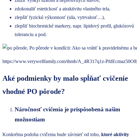
znížiť výskyt úzkostí a depresívnych stavov,
zdokonaliť estetickosť a atraktivitu vlastného tela,
zlepšiť fyzickú výkonnosť (sila, vytrvalosť…),
zlepšiť biochemické markery, napr. lipidový profil, glukózovú
toleranciu a pod.
https://www.verywellfamily.com/thmb/A_4R317q1z-PfdEcmaz50Olbyg
Aké podmienky by malo spĺňať cvičenie
vhodné PO pôrode?
Náročnosť cvičenia je prispôsobená našim
možnostiam
Konkrétna podoba cvičenia bude závisieť od toho,
ktoré aktivity