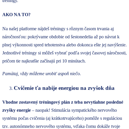
tréningy.
AKO NA TO?
Na našej platforme nájdeš tréningy s rôznym časom trvania aj
náročnosťou: pokrývame obdobie od šestonedelia až po návrat k
plnej výkonnosti spred tehotenstva alebo dokonca ešte jej navýšenie.
Jednotlivé tréningy si môžeš vybrať podľa svojej časovej náročnosti,
pričom tie najkratšie začínajú pri 10 minútach.
Pamätaj, vždy môžeme urobiť aspoň niečo.
Cvičenie ťa nabije energiou na zvyšok dňa
Vhodne zostavený tréningový plán z teba nevytiahne posledné
zvyšky energie
– naopak! Stimulácia sympatického nervového
systému počas cvičenia (aj krátkotrvajúceho) pomôže s reguláciou
tzv. autonómneho nervového systému, vďaka čomu dokáže tvoje