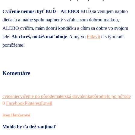
Cvičenie nemusí byť BUĎ – ALEBO!
BUĎ sa venujem naplno
dieťaťu a máme spolu naplnený vzťah a som dobrou matkou,
ALEBO cvičím, mám dobrú kondičku a cítim sa dobre vo svojom
tele.
Ak chceš, môžeš mať oboje
. A my vo
Fitlavii
ti s tým radi
pomôžeme!
Komentáre
cvicenie
cvičenie po pôrode
materská dovolenka
pôrod
telo po pôrode
0
Facebook
Pinterest
Email
Ivon Harčarová
Mohlo by ťa tiež zaujímať