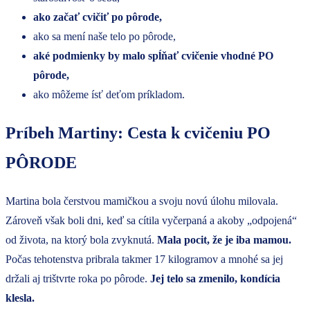
ako začať cvičiť po pôrode,
ako sa mení naše telo po pôrode,
aké podmienky by malo spĺňať cvičenie vhodné PO
pôrode,
ako môžeme ísť deťom príkladom.
Príbeh Martiny: Cesta k cvičeniu PO
PÔRODE
Martina bola čerstvou mamičkou a svoju novú úlohu milovala.
Zároveň však boli dni, keď sa cítila vyčerpaná a akoby „odpojená“
od života, na ktorý bola zvyknutá.
Mala pocit, že je iba mamou.
Počas tehotenstva pribrala takmer 17 kilogramov a mnohé sa jej
držali aj trištvrte roka po pôrode.
Jej telo sa zmenilo, kondícia
klesla.