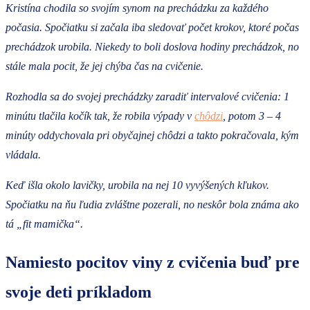
Kristína chodila so svojím synom na prechádzku za každého
počasia. Spočiatku si začala iba sledovať počet krokov, ktoré počas
prechádzok urobila. Niekedy to boli doslova hodiny prechádzok, no
stále mala pocit, že jej chýba čas na cvičenie.
Rozhodla sa do svojej prechádzky zaradiť intervalové cvičenia: 1
minútu tlačila kočík tak, že robila výpady v
chôdzi
, potom 3 – 4
minúty oddychovala pri obyčajnej chôdzi a takto pokračovala, kým
vládala.
Keď išla okolo lavičky, urobila na nej 10 vyvýšených kľukov.
Spočiatku na ňu ľudia zvláštne pozerali, no neskôr bola známa ako
tá „fit mamička“.
Namiesto pocitov viny z cvičenia buď pre
svoje deti príkladom