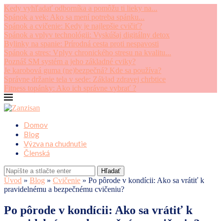
Kedy vyhľadať odborníka a pomôžu ti lieky na...
Spánok a vek: Ako sa mení potreba spánku...
Spánok a cvičenie: Kedy je najlepšie cvičiť?
Spánok a vplyv technológii: Vyskúšaj digitálny detox
Bylinky na spanie: Prírodná cesta proti nespavosti
Spánok a stres: Vplyv chronického stresu na kvalitu...
Poznáš SM systém a jeho základné cviky?
Je karobová guma (ne)bezpečná? Kde sa používa?
Správne držanie tela v sede: Základ zdravej chrbtice
Fitness topánky: Ako ich správne vybrať ?
Domov
Blog
Výzva na chudnutie
Členská
Hľadať
Úvod
»
Blog
»
Cvičenie
»
Po pôrode v kondícii: Ako sa vrátiť k
pravidelnému a bezpečnému cvičeniu?
Po pôrode v kondícii: Ako sa vrátiť k