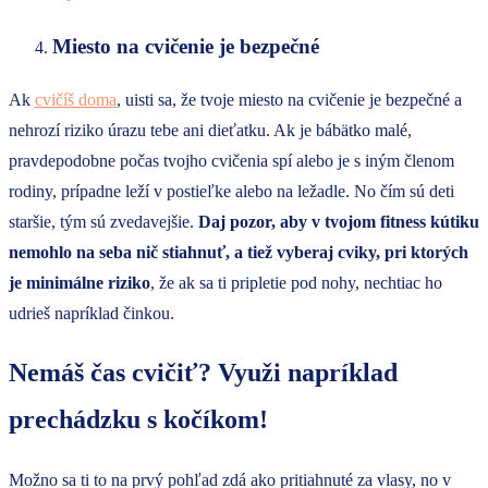
Miesto na cvičenie je bezpečné
Ak
cvičíš doma
, uisti sa, že tvoje miesto na cvičenie je bezpečné a
nehrozí riziko úrazu tebe ani dieťatku. Ak je bábätko malé,
pravdepodobne počas tvojho cvičenia spí alebo je s iným členom
rodiny, prípadne leží v postieľke alebo na ležadle. No čím sú deti
staršie, tým sú zvedavejšie.
Daj pozor, aby v tvojom fitness kútiku
nemohlo na seba nič stiahnuť, a tiež vyberaj cviky, pri ktorých
je minimálne riziko
, že ak sa ti pripletie pod nohy, nechtiac ho
udrieš napríklad činkou.
Nemáš čas cvičiť? Využi napríklad
prechádzku s kočíkom!
Možno sa ti to na prvý pohľad zdá ako pritiahnuté za vlasy, no v