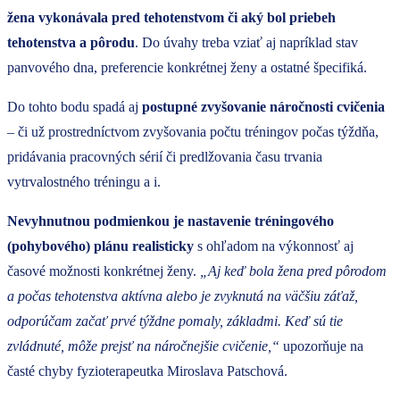
žena vykonávala pred tehotenstvom či aký bol priebeh
tehotenstva a pôrodu
. Do úvahy treba vziať aj napríklad stav
panvového dna, preferencie konkrétnej ženy a ostatné špecifiká.
Do tohto bodu spadá aj
postupné zvyšovanie náročnosti cvičenia
– či už prostredníctvom zvyšovania počtu tréningov počas týždňa,
pridávania pracovných sérií či predlžovania času trvania
vytrvalostného tréningu a i.
Nevyhnutnou podmienkou je nastavenie tréningového
(pohybového) plánu realisticky
s ohľadom na výkonnosť aj
časové možnosti konkrétnej ženy.
„Aj keď bola žena pred pôrodom
a počas tehotenstva aktívna alebo je zvyknutá na väčšiu záťaž,
odporúčam začať prvé týždne pomaly, základmi. Keď sú tie
zvládnuté, môže prejsť na náročnejšie cvičenie,“
upozorňuje na
časté chyby fyzioterapeutka Miroslava Patschová.