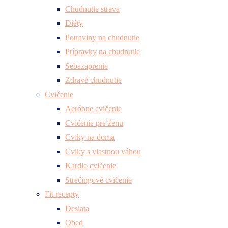
Chudnutie strava
Diéty
Potraviny na chudnutie
Prípravky na chudnutie
Sebazaprenie
Zdravé chudnutie
Cvičenie
Aeróbne cvičenie
Cvičenie pre ženu
Cviky na doma
Cviky s vlastnou váhou
Kardio cvičenie
Strečingové cvičenie
Fit recepty
Desiata
Obed