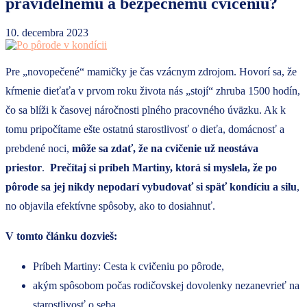
pravidelnému a bezpečnému cvičeniu?
10. decembra 2023
Pre „novopečené“ mamičky je čas vzácnym zdrojom. Hovorí sa, že
kŕmenie dieťaťa v prvom roku života nás „stojí“ zhruba 1500 hodín,
čo sa blíži k časovej náročnosti plného pracovného úväzku. Ak k
tomu pripočítame ešte ostatnú starostlivosť o dieťa, domácnosť a
prebdené noci,
môže sa zdať, že na cvičenie už neostáva
priestor
.
Prečítaj si príbeh Martiny, ktorá si myslela, že po
pôrode sa jej nikdy nepodarí vybudovať si späť kondíciu a silu
,
no objavila efektívne spôsoby, ako to dosiahnuť.
V tomto článku dozvieš:
Príbeh Martiny: Cesta k cvičeniu po pôrode,
akým spôsobom počas rodičovskej dovolenky nezanevrieť na
starostlivosť o seba,