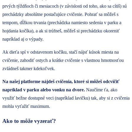
prvých týždňoch či mesiacoch (v závislosti od toho, ako sa cítiš) sú
prechádzky absolútne postačujúce cvičenie. Pohrať sa môžeš s
tempom, dĺžkou trvania (prechádzka namiesto sedenia v parku a
hojdania kočíka), a ak si trúfneš, môžeš si prechádzku okoreniť
napríklad aj o výpady.
Ak dieťa spí v odstavenom kočíku, stačí nájsť kúsok miesta na
cvičenie, zahodiť ostych a krátke cvičenie s vlastnou hmotnosťou
zvládneš takmer kdekoľvek.
Na našej platforme nájdeš cvičenia, ktoré si môžeš odcvičiť
napríklad v parku alebo vonku na dvore.
Naučíme ťa, ako
využiť bežne dostupné veci (napríklad lavičku) tak, aby si z cvičenia
mohla vyťažiť maximum.
Ako to môže vyzerať?