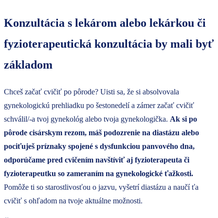
Konzultácia s lekárom alebo lekárkou či
fyzioterapeutická konzultácia by mali byť
základom
Chceš začať cvičiť po pôrode? Uisti sa, že si absolvovala
gynekologickú prehliadku po šestonedelí a zámer začať cvičiť
schválil/-a tvoj gynekológ alebo tvoja gynekologička.
Ak si po
pôrode cisárskym rezom, máš podozrenie na diastázu alebo
pociťuješ príznaky spojené s dysfunkciou panvového dna,
odporúčame pred cvičením navštíviť aj fyzioterapeuta či
fyzioterapeutku so zameraním na gynekologické ťažkosti.
Pomôže ti so starostlivosťou o jazvu, vyšetrí diastázu a naučí ťa
cvičiť s ohľadom na tvoje aktuálne možnosti.