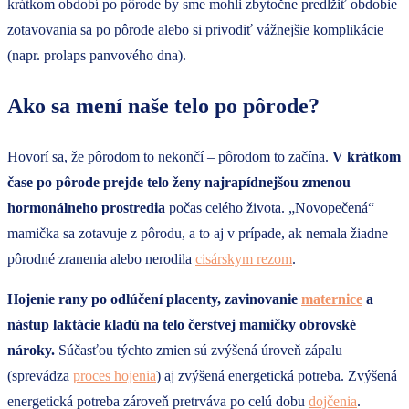
krátkom období po pôrode by sme mohli zbytočne predĺžiť obdobie
zotavovania sa po pôrode alebo si privodiť vážnejšie komplikácie
(napr. prolaps panvového dna).
Ako sa mení naše telo po pôrode?
Hovorí sa, že pôrodom to nekončí – pôrodom to začína.
V krátkom
čase po pôrode prejde telo ženy najrapídnejšou zmenou
hormonálneho prostredia
počas celého života. „Novopečená“
mamička sa zotavuje z pôrodu, a to aj v prípade, ak nemala žiadne
pôrodné zranenia alebo nerodila
cisárskym rezom
.
Hojenie rany po odlúčení placenty, zavinovanie
maternice
a
nástup laktácie kladú na telo čerstvej mamičky obrovské
nároky.
Súčasťou týchto zmien sú zvýšená úroveň zápalu
(sprevádza
proces hojenia
) aj zvýšená energetická potreba. Zvýšená
energetická potreba zároveň pretrváva po celú dobu
dojčenia
.