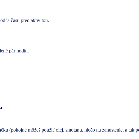
podľa času pred aktivitou.
lené pár hodín.
na
ku (pokojne môžeš použiť olej, smotanu, niečo na zahustenie, a tak p