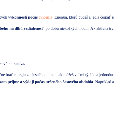
kvôli
výkonnosti počas
cvičenia
. Energia, ktorú budeš z jedla čerpať 
 behu na dlhú vzdialenosť
, po dobu niekoľkých hodín. Ak aktivita trvá
ukového tkaniva.
čne brať energiu z telesného tuku, a tak môžeš veľmi rýchlo a jednod
ckom príjme a výdaji počas určeného časového obdobia
. Napríklad 