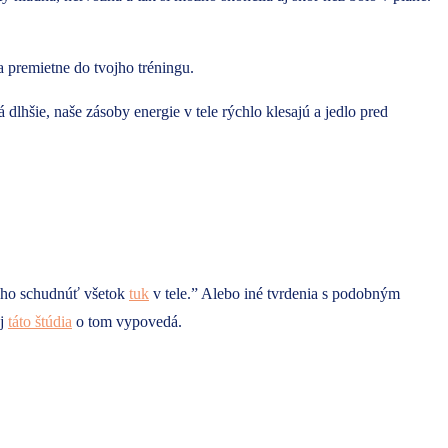
sa premietne do tvojho tréningu.
 dlhšie, naše zásoby energie v tele rýchlo klesajú a jedlo pred
ucho schudnúť všetok
tuk
v tele.” Alebo iné tvrdenia s podobným
aj
táto štúdia
o tom vypovedá.