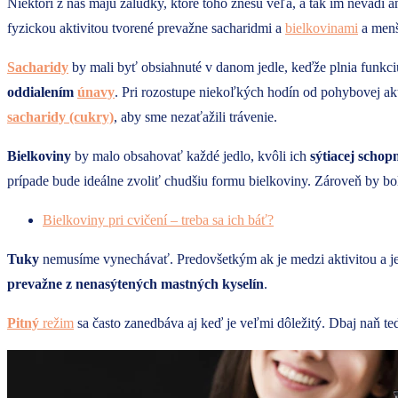
Niektorí z nás majú žalúdky, ktoré toho znesú veľa, a tak im nevadí a
fyzickou aktivitou tvorené prevažne sacharidmi a
bielkovinami
a menš
Sacharidy
by mali byť obsiahnuté v danom jedle, keďže plnia funkci
oddialením
únavy
. Pri rozostupe niekoľkých hodín od pohybovej a
sacharidy (cukry)
, aby sme nezaťažili trávenie.
Bielkoviny
by malo obsahovať každé jedlo, kvôli ich
sýtiacej schopn
prípade bude ideálne zvoliť chudšiu formu bielkoviny. Zároveň by bol
Bielkoviny pri cvičení – treba sa ich báť?
Tuky
nemusíme vynechávať. Predovšetkým ak je medzi aktivitou a jed
prevažne z nenasýtených mastných kyselín
.
Pitný
režim
sa často zanedbáva aj keď je veľmi dôležitý. Dbaj naň ted