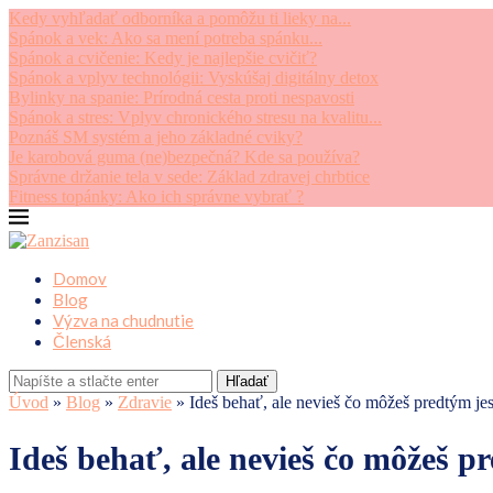
Kedy vyhľadať odborníka a pomôžu ti lieky na...
Spánok a vek: Ako sa mení potreba spánku...
Spánok a cvičenie: Kedy je najlepšie cvičiť?
Spánok a vplyv technológii: Vyskúšaj digitálny detox
Bylinky na spanie: Prírodná cesta proti nespavosti
Spánok a stres: Vplyv chronického stresu na kvalitu...
Poznáš SM systém a jeho základné cviky?
Je karobová guma (ne)bezpečná? Kde sa používa?
Správne držanie tela v sede: Základ zdravej chrbtice
Fitness topánky: Ako ich správne vybrať ?
Domov
Blog
Výzva na chudnutie
Členská
Hľadať
Úvod
»
Blog
»
Zdravie
»
Ideš behať, ale nevieš čo môžeš predtým jesť
Ideš behať, ale nevieš čo môžeš pr