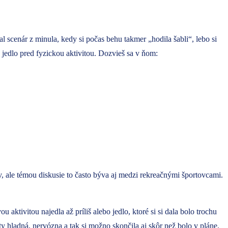
 scenár z minula, kedy si počas behu takmer „hodila šabli“, lebo si
jedlo pred fyzickou aktivitou. Dozvieš sa v ňom:
v, ale témou diskusie to často býva aj medzi rekreačnými športovcami.
aktivitou najedla až príliš alebo jedlo, ktoré si si dala bolo trochu
ty hladná, nervózna a tak si možno skončila aj skôr než bolo v pláne.