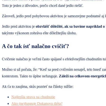
Toto je jeden z dôvodov, prečo chceš dané jedlo riešiť.
Zároveň, jedlo pred pohybovou aktivitou je samozrejme podstatné aj 
Jedlo pred aktivitou je
obzvlášť dôležité, ak sa bavíme napríklad o
takýmto výkonom zohráva ešte dôležitejšiu úlohu.
A čo tak ísť nalačno cvičiť?
Cvičenie nalačno je veľmi často spájané s efektívnejším chudnutím t
Možno si už počula, že: “Keď sa pred cvičením nenaješ, telo hneď za
kontextom. Takto to úplne nefunguje.
Záleží na celkovom energeti
Ak ťa to zaujíma, skús pozrieť na články nižšie:
Najlepšia strava na chudnutie
Ako (ne)funguje Dukanova diéta?