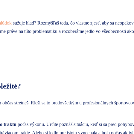
alúdok
sužuje hlad? Rozmýšľaš teda, čo vlastne zjesť, aby sa neopakoval
e práve na túto problematiku a rozoberáme jedlo vo všeobecnosti ako 
ležité?
 občas stretneš. Rieši sa to predovšetkým u profesionálnych športovco
o traktu
počas výkonu. Určite poznáš situáciu, keď si sa pred pohybovou 
ráviacom trakte. Alebo si jedlo pre istotu vynechala a bola počas aktivi