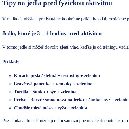
Tipy na jedlá pred fyzickou aktivitou
V riadkoch nižšie ti predstavíme konkrétne príklady jedál, rozdelené 
Jedlo, ktoré je 3 – 4 hodiny pred aktivitou
V tomto jedle si môžeš dovoliť
zjesť viac
, keďže je od tréningu vzdia
Príklady:
Kuracie prsia / stehná + cestoviny + zelenina
Bravčová panenka + zemiaky + zelenina
Tortilla + šunka + syr + zelenina
Pečivo + žervé / smotanová nátierka + šunka+ syr + zeleni
Chudšie mleté mäso + ryža + zelenina
Poznámka autora: Použi k jedlám samozrejme nejaké dochutenie, omáč