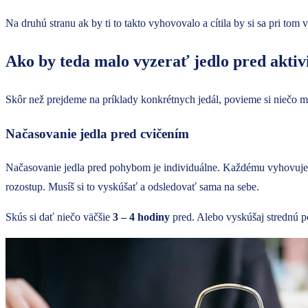
Na druhú stranu ak by ti to takto vyhovovalo a cítila by si sa pri to
Ako by teda malo vyzerať jedlo pred aktiv
Skôr než prejdeme na príklady konkrétnych jedál, povieme si niečo má
Načasovanie jedla pred cvičením
Načasovanie jedla pred pohybom je individuálne. Každému vyhovuje nie
rozostup. Musíš si to vyskúšať a odsledovať sama na sebe.
Skús si dať niečo väčšie
3 – 4 hodiny
pred. Alebo vyskúšaj strednú p