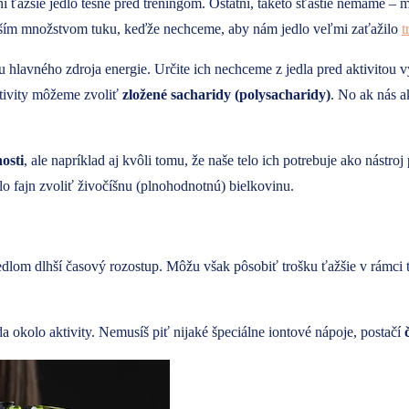
ni ťažšie jedlo tesne pred tréningom. Ostatní, takéto šťastie nemáme – 
ím množstvom tuku, keďže nechceme, aby nám jedlo veľmi zaťažilo
t
u hlavného zdroja energie. Určite ich nechceme z jedla pred aktivit
ktivity môžeme zvoliť
zložené sacharidy (polysacharidy)
. No ak nás a
osti
, ale napríklad aj kvôli tomu, že naše telo ich potrebuje ako nástroj
o fajn zvoliť živočíšnu (plnohodnotnú) bielkovinu.
lom dlhší časový rozostup. Môžu však pôsobiť trošku ťažšie v rámci t
a okolo aktivity. Nemusíš piť nijaké špeciálne iontové nápoje, postačí