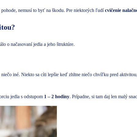
m v pohode, nemusí to byť na škodu. Pre niektorých ľudí
cvičenie nalačn
itou?
lo o načasovaní jedla a jeho štruktúre.
čo iné. Niekto sa cíti lepšie keď zhltne niečo chvíľku pred aktivitou, 
orciu jedla s odstupom
1 – 2 hodiny
. Prípadne, si tam daj len malý sn