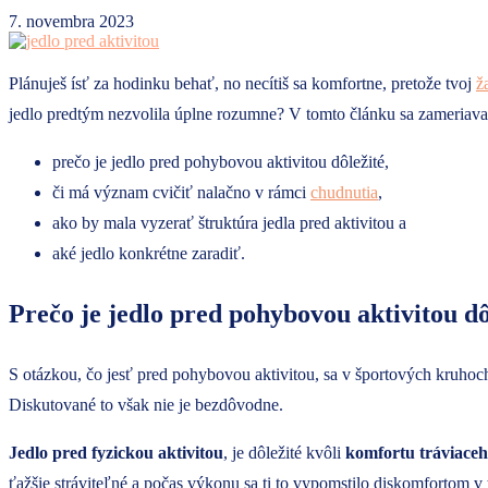
7. novembra 2023
Plánuješ ísť za hodinku behať, no necítiš sa komfortne, pretože tvoj
ž
jedlo predtým nezvolila úplne rozumne? V tomto článku sa zameriavam
prečo je jedlo pred pohybovou aktivitou dôležité,
či má význam cvičiť nalačno v rámci
chudnutia
,
ako by mala vyzerať štruktúra jedla pred aktivitou a
aké jedlo konkrétne zaradiť.
Prečo je jedlo pred pohybovou aktivitou dô
S otázkou, čo jesť pred pohybovou aktivitou, sa v športových kruhoch
Diskutované to však nie je bezdôvodne.
Jedlo pred
fyzickou aktivitou
, je dôležité kvôli
komfortu tráviaceh
ťažšie stráviteľné a počas výkonu sa ti to vypomstilo diskomfortom v t