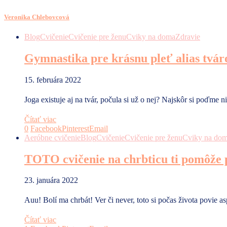
Veronika Chlebovcová
Blog
Cvičenie
Cvičenie pre ženu
Cviky na doma
Zdravie
Gymnastika pre krásnu pleť alias tvár
15. februára 2022
Joga existuje aj na tvár, počula si už o nej? Najskôr si poďme
Čítať viac
0
Facebook
Pinterest
Email
Aeróbne cvičenie
Blog
Cvičenie
Cvičenie pre ženu
Cviky na do
TOTO cvičenie na chrbticu ti pomôže p
23. januára 2022
Auu! Bolí ma chrbát! Ver či never, toto si počas života povie 
Čítať viac