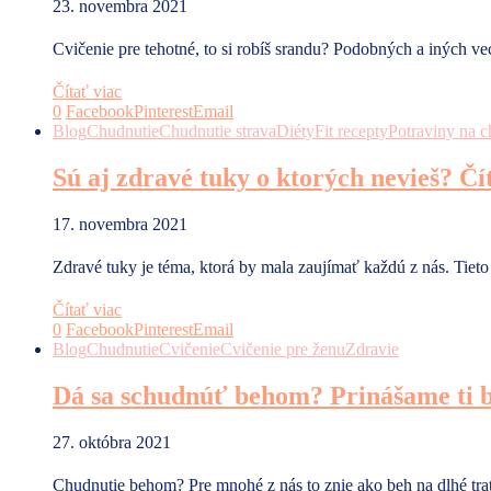
23. novembra 2021
Cvičenie pre tehotné, to si robíš srandu? Podobných a iných 
Čítať viac
0
Facebook
Pinterest
Email
Blog
Chudnutie
Chudnutie strava
Diéty
Fit recepty
Potraviny na c
Sú aj zdravé tuky o ktorých nevieš? Číta
17. novembra 2021
Zdravé tuky je téma, ktorá by mala zaujímať každú z nás. Tiet
Čítať viac
0
Facebook
Pinterest
Email
Blog
Chudnutie
Cvičenie
Cvičenie pre ženu
Zdravie
Dá sa schudnúť behom? Prinášame ti b
27. októbra 2021
Chudnutie behom? Pre mnohé z nás to znie ako beh na dlhé tra