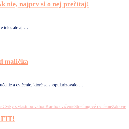
 nie, najprv si o nej prečítaj!
e telo, ale aj …
od malička
 učenie a cvičenie, ktoré sa spopularizovalo …
ma
Cviky s vlastnou váhou
Kardio cvičenie
Strečingové cvičenie
Zdravie
j FIT!