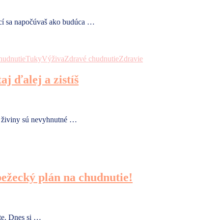
vecí sa napočúvaš ako budúca …
hudnutie
Tuky
Výživa
Zdravé chudnutie
Zdravie
j ďalej a zistíš
o živiny sú nevyhnutné …
ežecký plán na chudnutie!
te. Dnes si …