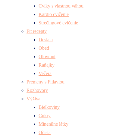
Cviky s vlastnou váhou
Kardio cvičenie
Strečingové cvičenie
Fit recepty
Desiata
Obed
Olovrant
Raňajky
Večera
Premeny s Fitlaviou
Rozhovory
Výživa
Bielkoviny
Cukry
Minerálne látky
Očista