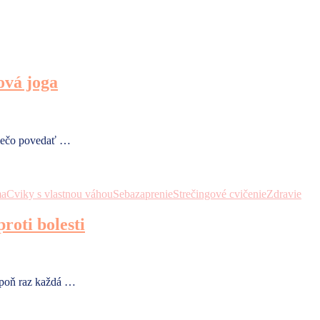
ová joga
 niečo povedať …
ma
Cviky s vlastnou váhou
Sebazaprenie
Strečingové cvičenie
Zdravie
roti bolesti
aspoň raz každá …