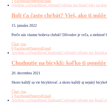
1
Facebook
Pinterest
Email
Aeróbne cvičenie
Blog
Cvičenie
Cvičenie pre ženu
Cviky na do
Bolí ťa často chrbát? Vieš, ako ti môž
15. januára 2022
Prečo nás vlastne bolieva chrbát? Dôvodov je veľa, a niektor
Čítať viac
0
Facebook
Pinterest
Email
Aeróbne cvičenie
Blog
Chudnutie
Cvičenie
Cvičenie pre ženu
Kar
Chudnutie na bicykli: koľko ti pomôže
20. decembra 2021
Skoro každý sa vie bicyklovať, a skoro každý aj nejaký bicykel
Čítať viac
1
Facebook
Pinterest
Email
Aeróbne cvičenie
Blog
Chudnutie
Cvičenie
Cvičenie pre ženu
Cv