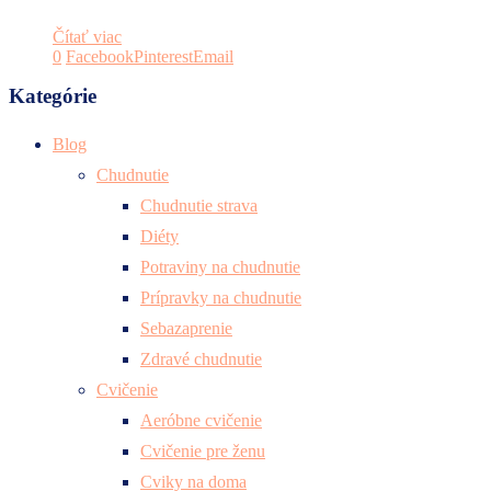
Čítať viac
0
Facebook
Pinterest
Email
Kategórie
Blog
Chudnutie
Chudnutie strava
Diéty
Potraviny na chudnutie
Prípravky na chudnutie
Sebazaprenie
Zdravé chudnutie
Cvičenie
Aeróbne cvičenie
Cvičenie pre ženu
Cviky na doma