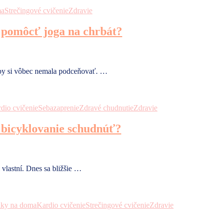
ma
Strečingové cvičenie
Zdravie
e pomôcť joga na chrbát?
é by si vôbec nemala podceňovať. …
dio cvičenie
Sebazaprenie
Zdravé chudnutie
Zdravie
 bicyklovanie schudnúť?
 vlastní. Dnes sa bližšie …
iky na doma
Kardio cvičenie
Strečingové cvičenie
Zdravie