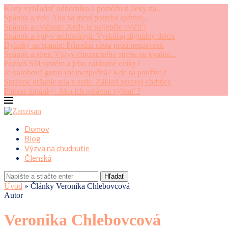
Kedy vyhľadať odborníka a pomôžu ti lieky na...
Spánok a vek: Ako sa mení potreba spánku...
Spánok a cvičenie: Kedy je najlepšie cvičiť?
Spánok a vplyv technológii: Vyskúšaj digitálny detox
Bylinky na spanie: Prírodná cesta proti nespavosti
Spánok a stres: Vplyv chronického stresu na kvalitu...
Poznáš SM systém a jeho základné cviky?
Je karobová guma (ne)bezpečná? Kde sa používa?
Správne držanie tela v sede: Základ zdravej chrbtice
Fitness topánky: Ako ich správne vybrať ?
Domov
Blog
Výzva na chudnutie
Členská
Hľadať
Úvod
»
Články Veronika Chlebovcová
Autor
Veronika Chlebovcová