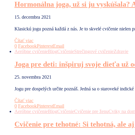
Hormonálna joga, už si ju vyskúšala? Ak
15. decembra 2021
Klasickú jogu pozná každá z nás. Je to skvelé cvičenie nielen pr
Čítať viac
0
Facebook
Pinterest
Email
Aeróbne cvičenie
Blog
Cvičenie
Strečingové cvičenie
Zdravie
Joga pre deti: inšpiruj svoje dieťa už 
25. novembra 2021
Jogu pre dospelých určite poznáš. Jedná sa o staroveké indické
Čítať viac
0
Facebook
Pinterest
Email
Aeróbne cvičenie
Blog
Cvičenie
Cvičenie pre ženu
Cviky na do
Cvičenie pre tehotné: Si tehotná, ale a