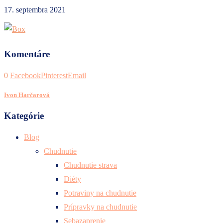
17. septembra 2021
Komentáre
0
Facebook
Pinterest
Email
Ivon Harčarová
Kategórie
Blog
Chudnutie
Chudnutie strava
Diéty
Potraviny na chudnutie
Prípravky na chudnutie
Sebazaprenie