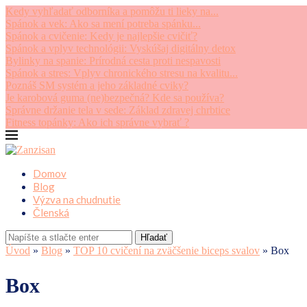
Kedy vyhľadať odborníka a pomôžu ti lieky na...
Spánok a vek: Ako sa mení potreba spánku...
Spánok a cvičenie: Kedy je najlepšie cvičiť?
Spánok a vplyv technológii: Vyskúšaj digitálny detox
Bylinky na spanie: Prírodná cesta proti nespavosti
Spánok a stres: Vplyv chronického stresu na kvalitu...
Poznáš SM systém a jeho základné cviky?
Je karobová guma (ne)bezpečná? Kde sa používa?
Správne držanie tela v sede: Základ zdravej chrbtice
Fitness topánky: Ako ich správne vybrať ?
Domov
Blog
Výzva na chudnutie
Členská
Hľadať
Úvod
»
Blog
»
TOP 10 cvičení na zväčšenie biceps svalov
»
Box
Box