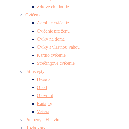
Zdravé chudnutie
Cvičenie
Aeróbne cvičenie
Cvičenie pre ženu
Cviky na doma
Cviky s vlastnou váhou
Kardio cvičenie
Strečingové cvičenie
Fit recepty
Desiata
Obed
Olovrant
Raňajky
Večera
Premeny s Fitlaviou
Rozhovory