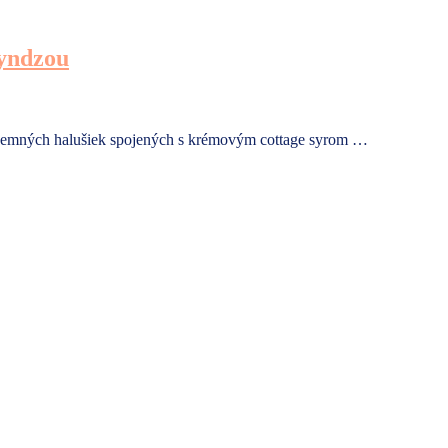
ryndzou
 jemných halušiek spojených s krémovým cottage syrom …