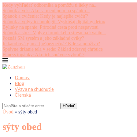
Kedy vyhľadať odborníka a pomôžu ti lieky na...
Spánok a vek: Ako sa mení potreba spánku...
Spánok a cvičenie: Kedy je najlepšie cvičiť?
Spánok a vplyv technológii: Vyskúšaj digitálny detox
Bylinky na spanie: Prírodná cesta proti nespavosti
Spánok a stres: Vplyv chronického stresu na kvalitu...
Poznáš SM systém a jeho základné cviky?
Je karobová guma (ne)bezpečná? Kde sa používa?
Správne držanie tela v sede: Základ zdravej chrbtice
Fitness topánky: Ako ich správne vybrať ?
Domov
Blog
Výzva na chudnutie
Členská
Hľadať
Úvod
»
sýty obed
sýty obed