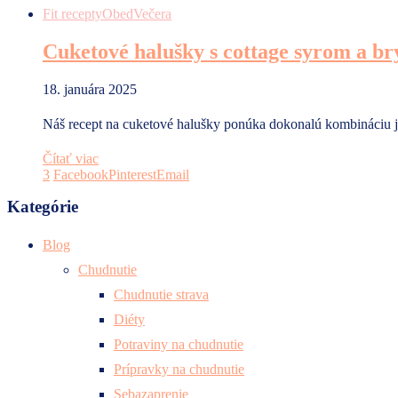
Fit recepty
Obed
Večera
Cuketové halušky s cottage syrom a b
18. januára 2025
Náš recept na cuketové halušky ponúka dokonalú kombináciu
Čítať viac
3
Facebook
Pinterest
Email
Kategórie
Blog
Chudnutie
Chudnutie strava
Diéty
Potraviny na chudnutie
Prípravky na chudnutie
Sebazaprenie