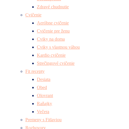
Zdravé chudnutie
Cvičenie
Aeróbne cvičenie
Cvičenie pre ženu
Cviky na doma
Cviky s vlastnou váhou
Kardio cvičenie
Strečingové cvičenie
Fit recepty
Desiata
Obed
Olovrant
Raňajky
Večera
Premeny s Fitlaviou
Rozhovory