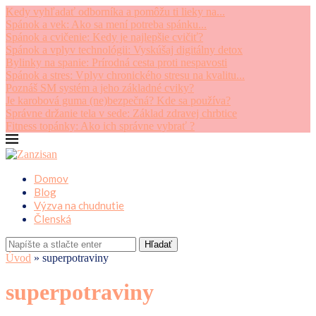
Kedy vyhľadať odborníka a pomôžu ti lieky na...
Spánok a vek: Ako sa mení potreba spánku...
Spánok a cvičenie: Kedy je najlepšie cvičiť?
Spánok a vplyv technológii: Vyskúšaj digitálny detox
Bylinky na spanie: Prírodná cesta proti nespavosti
Spánok a stres: Vplyv chronického stresu na kvalitu...
Poznáš SM systém a jeho základné cviky?
Je karobová guma (ne)bezpečná? Kde sa používa?
Správne držanie tela v sede: Základ zdravej chrbtice
Fitness topánky: Ako ich správne vybrať ?
Domov
Blog
Výzva na chudnutie
Členská
Hľadať
Úvod
»
superpotraviny
superpotraviny