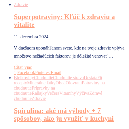
Zdravie
Superpotraviny: Kľúč k zdraviu a
vitalite
11. decembra 2024
V dnešnom uponáhľanom svete, kde na tvoje zdravie vplýva
množstvo nežiadúcich faktorov, je dôležité venovať …
Čítať viac
1
Facebook
Pinterest
Email
Bielkoviny
Chudnutie
Chudnutie strava
Desiata
Fit
recepty
Minerálne látky
Obed
Olovrant
Potraviny na
chudnutie
Prípravky na
chudnutie
Raňajky
Večera
Vitamíny
Výživa
Zdravé
chudnutie
Zdravie
Spirulina: aké má výhody + 7
spôsobov, ako ju využiť v kuchyni