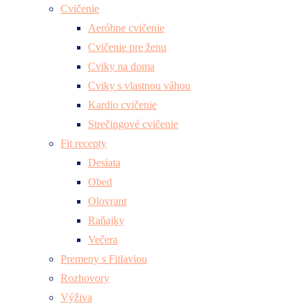
Cvičenie
Aeróbne cvičenie
Cvičenie pre ženu
Cviky na doma
Cviky s vlastnou váhou
Kardio cvičenie
Strečingové cvičenie
Fit recepty
Desiata
Obed
Olovrant
Raňajky
Večera
Premeny s Fitlaviou
Rozhovory
Výživa