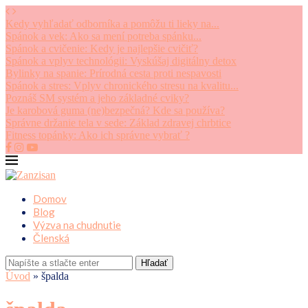
Kedy vyhľadať odborníka a pomôžu ti lieky na...
Spánok a vek: Ako sa mení potreba spánku...
Spánok a cvičenie: Kedy je najlepšie cvičiť?
Spánok a vplyv technológii: Vyskúšaj digitálny detox
Bylinky na spanie: Prírodná cesta proti nespavosti
Spánok a stres: Vplyv chronického stresu na kvalitu...
Poznáš SM systém a jeho základné cviky?
Je karobová guma (ne)bezpečná? Kde sa používa?
Správne držanie tela v sede: Základ zdravej chrbtice
Fitness topánky: Ako ich správne vybrať ?
Domov
Blog
Výzva na chudnutie
Členská
Hľadať
Úvod
»
špalda