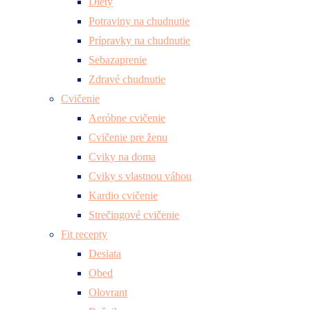
Diéty
Potraviny na chudnutie
Prípravky na chudnutie
Sebazaprenie
Zdravé chudnutie
Cvičenie
Aeróbne cvičenie
Cvičenie pre ženu
Cviky na doma
Cviky s vlastnou váhou
Kardio cvičenie
Strečingové cvičenie
Fit recepty
Desiata
Obed
Olovrant