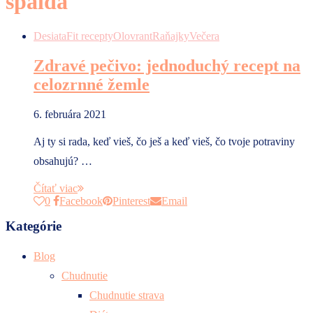
špalda
Desiata
Fit recepty
Olovrant
Raňajky
Večera
Zdravé pečivo: jednoduchý recept na
celozrnné žemle
6. februára 2021
Aj ty si rada, keď vieš, čo ješ a keď vieš, čo tvoje potraviny
obsahujú? …
Čítať viac
0
Facebook
Pinterest
Email
Kategórie
Blog
Chudnutie
Chudnutie strava