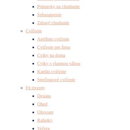
Prípravky na chudnutie
Sebazaprenie
Zdravé chudnutie
Cvičenie
Aeróbne cvičenie
Cvičenie pre ženu
Cviky na doma
Cviky s vlastnou váhou
Kardio cvičenie
Strečingové cvičenie
Fit recepty
Desiata
Obed
Olovrant
Raňajky
Večera