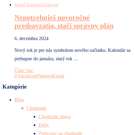
Blog
Chudnutie
Zdravie
Nepotrebuješ novoročné
predsavzatia, stačí správny plán
6. decembra 2024
Nový rok je pre nás symbolom nového začiatku. Kalendár sa
prehupne do januára, starý rok …
Čítať viac
0
Facebook
Pinterest
Email
Kategórie
Blog
Chudnutie
Chudnutie strava
Diéty
Potraviny na chudnutie