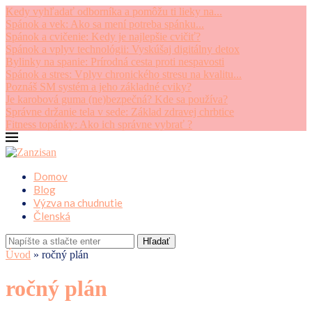
Kedy vyhľadať odborníka a pomôžu ti lieky na...
Spánok a vek: Ako sa mení potreba spánku...
Spánok a cvičenie: Kedy je najlepšie cvičiť?
Spánok a vplyv technológii: Vyskúšaj digitálny detox
Bylinky na spanie: Prírodná cesta proti nespavosti
Spánok a stres: Vplyv chronického stresu na kvalitu...
Poznáš SM systém a jeho základné cviky?
Je karobová guma (ne)bezpečná? Kde sa používa?
Správne držanie tela v sede: Základ zdravej chrbtice
Fitness topánky: Ako ich správne vybrať ?
Domov
Blog
Výzva na chudnutie
Členská
Hľadať
Úvod
»
ročný plán
ročný plán