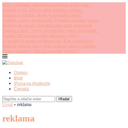
Kedy vyhľadať odborníka a pomôžu ti lieky na...
Spánok a vek: Ako sa mení potreba spánku...
Spánok a cvičenie: Kedy je najlepšie cvičiť?
Spánok a vplyv technológii: Vyskúšaj digitálny detox
Bylinky na spanie: Prírodná cesta proti nespavosti
Spánok a stres: Vplyv chronického stresu na kvalitu...
Poznáš SM systém a jeho základné cviky?
Je karobová guma (ne)bezpečná? Kde sa používa?
Správne držanie tela v sede: Základ zdravej chrbtice
Fitness topánky: Ako ich správne vybrať ?
Domov
Blog
Výzva na chudnutie
Členská
Hľadať
Úvod
»
reklama
reklama