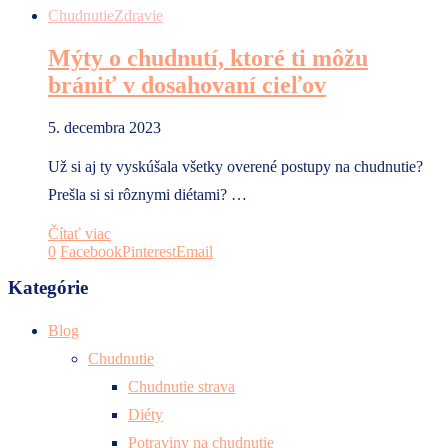
Chudnutie
Zdravie
Mýty o chudnutí, ktoré ti môžu
brániť v dosahovaní cieľov
5. decembra 2023
Už si aj ty vyskúšala všetky overené postupy na chudnutie?
Prešla si si rôznymi diétami? …
Čítať viac
0
Facebook
Pinterest
Email
Kategórie
Blog
Chudnutie
Chudnutie strava
Diéty
Potraviny na chudnutie