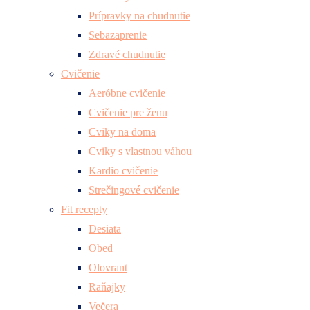
Prípravky na chudnutie
Sebazaprenie
Zdravé chudnutie
Cvičenie
Aeróbne cvičenie
Cvičenie pre ženu
Cviky na doma
Cviky s vlastnou váhou
Kardio cvičenie
Strečingové cvičenie
Fit recepty
Desiata
Obed
Olovrant
Raňajky
Večera