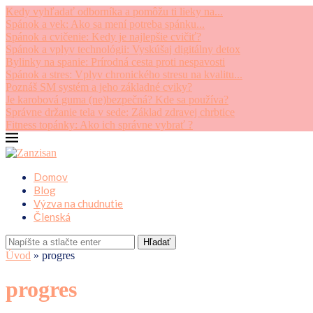
Kedy vyhľadať odborníka a pomôžu ti lieky na...
Spánok a vek: Ako sa mení potreba spánku...
Spánok a cvičenie: Kedy je najlepšie cvičiť?
Spánok a vplyv technológii: Vyskúšaj digitálny detox
Bylinky na spanie: Prírodná cesta proti nespavosti
Spánok a stres: Vplyv chronického stresu na kvalitu...
Poznáš SM systém a jeho základné cviky?
Je karobová guma (ne)bezpečná? Kde sa používa?
Správne držanie tela v sede: Základ zdravej chrbtice
Fitness topánky: Ako ich správne vybrať ?
Domov
Blog
Výzva na chudnutie
Členská
Hľadať
Úvod
»
progres
progres