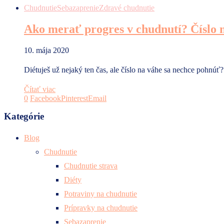
Chudnutie
Sebazaprenie
Zdravé chudnutie
Ako merať progres v chudnutí? Číslo n
10. mája 2020
Diétuješ už nejaký ten čas, ale číslo na váhe sa nechce pohnú
Čítať viac
0
Facebook
Pinterest
Email
Kategórie
Blog
Chudnutie
Chudnutie strava
Diéty
Potraviny na chudnutie
Prípravky na chudnutie
Sebazaprenie