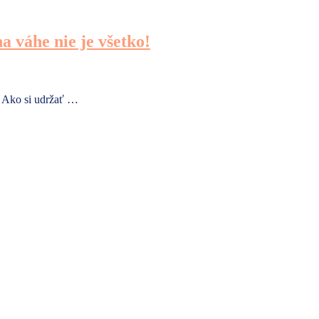
a váhe nie je všetko!
ť? Ako si udržať …