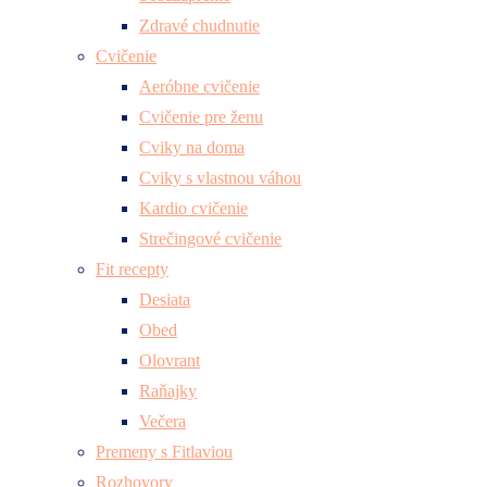
Zdravé chudnutie
Cvičenie
Aeróbne cvičenie
Cvičenie pre ženu
Cviky na doma
Cviky s vlastnou váhou
Kardio cvičenie
Strečingové cvičenie
Fit recepty
Desiata
Obed
Olovrant
Raňajky
Večera
Premeny s Fitlaviou
Rozhovory