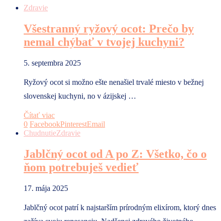
Zdravie
Všestranný ryžový ocot: Prečo by
nemal chýbať v tvojej kuchyni?
5. septembra 2025
Ryžový ocot si možno ešte nenašiel trvalé miesto v bežnej
slovenskej kuchyni, no v ázijskej …
Čítať viac
0
Facebook
Pinterest
Email
Chudnutie
Zdravie
Jablčný ocot od A po Z: Všetko, čo o
ňom potrebuješ vedieť
17. mája 2025
Jablčný ocot patrí k najstarším prírodným elixírom, ktorý dnes