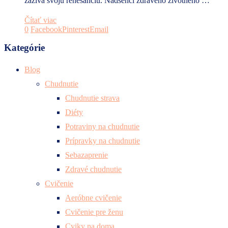
zažíva svoju renesanciu. Nadšenci zdravého životného …
Čítať viac
0
Facebook
Pinterest
Email
Kategórie
Blog
Chudnutie
Chudnutie strava
Diéty
Potraviny na chudnutie
Prípravky na chudnutie
Sebazaprenie
Zdravé chudnutie
Cvičenie
Aeróbne cvičenie
Cvičenie pre ženu
Cviky na doma