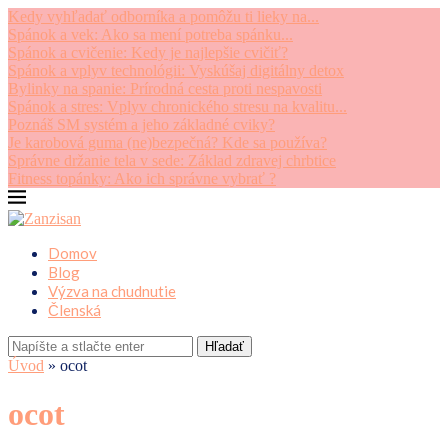
Kedy vyhľadať odborníka a pomôžu ti lieky na...
Spánok a vek: Ako sa mení potreba spánku...
Spánok a cvičenie: Kedy je najlepšie cvičiť?
Spánok a vplyv technológii: Vyskúšaj digitálny detox
Bylinky na spanie: Prírodná cesta proti nespavosti
Spánok a stres: Vplyv chronického stresu na kvalitu...
Poznáš SM systém a jeho základné cviky?
Je karobová guma (ne)bezpečná? Kde sa používa?
Správne držanie tela v sede: Základ zdravej chrbtice
Fitness topánky: Ako ich správne vybrať ?
Domov
Blog
Výzva na chudnutie
Členská
Hľadať
Úvod
»
ocot
ocot