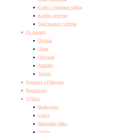
Cviky s vlastnou váhou
Kardio cvičenie
Strečingové cvičenie
Fit recepty
Desiata
Obed
Olovrant
Raňajky
Večera
Premeny s Fitlaviou
Rozhovory
Výživa
Bielkoviny
Cukry
Minerálne látky
Očista